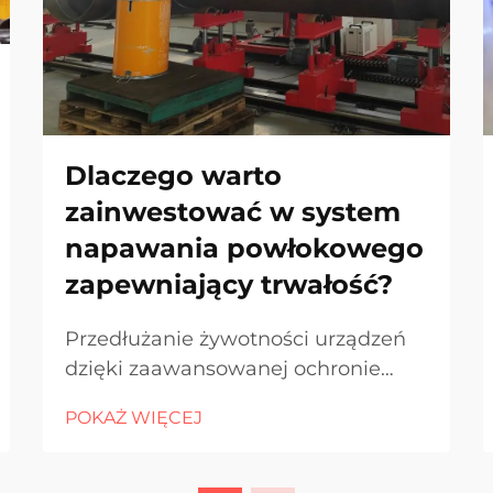
Dlaczego warto
zainwestować w system
napawania powłokowego
zapewniający trwałość?
Przedłużanie żywotności urządzeń
dzięki zaawansowanej ochronie
powierzchniowej W branżach, gdzie
POKAŻ WIĘCEJ
urządzenia są stale narażone na
działanie ścierania, korozji i
ekstremalnych ciśnień, priorytetem