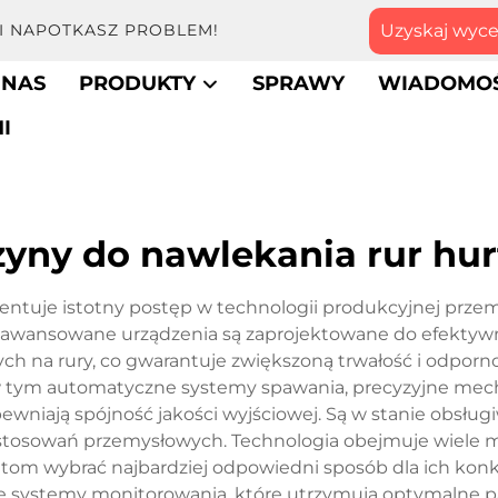
Uzyskaj wyc
LI NAPOTKASZ PROBLEM!
 NAS
PRODUKTY
SPRAWY
WIADOMOŚ
I
yny do nawlekania rur hu
entuje istotny postęp w technologii produkcyjnej prze
 zaawansowane urządzenia są zaprojektowane do efekty
h na rury, co gwarantuje zwiększoną trwałość i odporno
 tym automatyczne systemy spawania, precyzyjne mec
ewniają spójność jakości wyjściowej. Są w stanie obsługi
zastosowań przemysłowych. Technologia obejmuje wiele m
ntom wybrać najbardziej odpowiedni sposób dla ich ko
 systemy monitorowania, które utrzymują optymalne pa