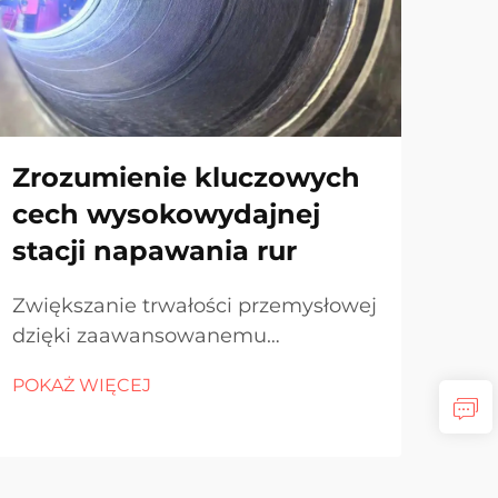
Zrozumienie kluczowych
Ja
cech wysokowydajnej
ma
stacji napawania rur
cz
Zwiększanie trwałości przemysłowej
Zro
dzięki zaawansowanemu
czo
napawaniu rur. Infrastruktura
zre
POKAŻ WIĘCEJ
POK
przemysłowa w dużej mierze zależy
rur 
od niezawodnego sprzętu, który
sta
potrafi wytrzymać wysokie ciśnienia,
różn
korozję i pracę ciągłą. Rury
gaz