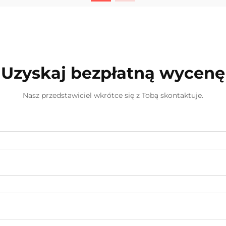
staje się zapewnienie ich
długowieczności. System
napawania powłokowego to
specjalistyczne rozwiązanie...
Uzyskaj bezpłatną wycenę
Nasz przedstawiciel wkrótce się z Tobą skontaktuje.