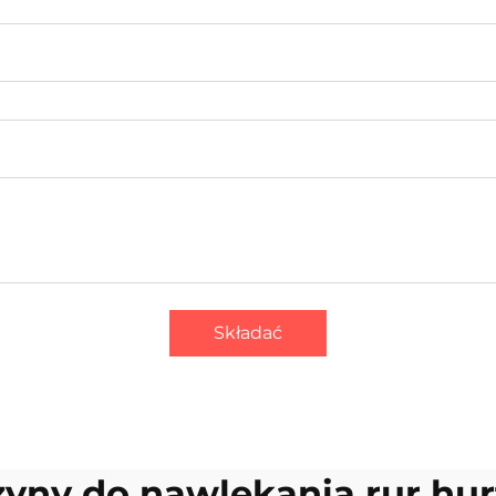
Składać
yny do nawlekania rur hu