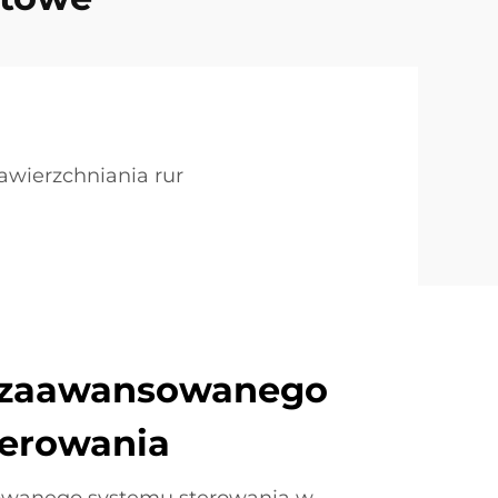
awierzchniania rur
a zaawansowanego
terowania