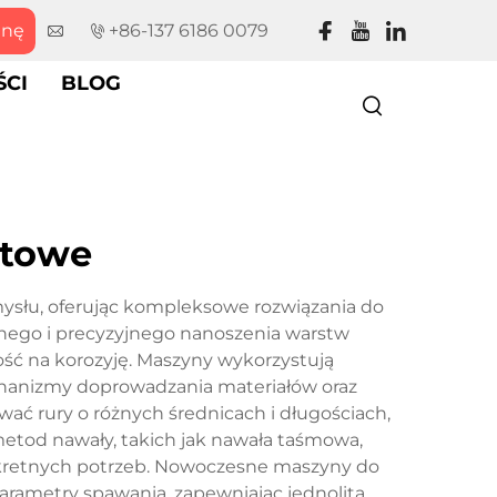
enę
+86-137 6186 0079
CI
BLOG
rtowe
mysłu, oferując kompleksowe rozwiązania do
wnego i precyzyjnego nanoszenia warstw
ść na korozyję. Maszyny wykorzystują
hanizmy doprowadzania materiałów oraz
wać rury o różnych średnicach i długościach,
etod nawały, takich jak nawała taśmowa,
nkretnych potrzeb. Nowoczesne maszyny do
rametry spawania, zapewniając jednolitą