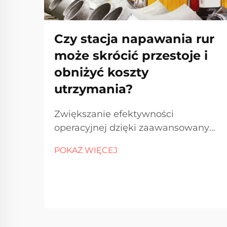
Czy stacja napawania rur
może skrócić przestoje i
obniżyć koszty
utrzymania?
Zwiększanie efektywności
operacyjnej dzięki zaawansowanym
rozwiązaniom spawalniczym. W
POKAŻ WIĘCEJ
dzisiejszych wymagających
środowiskach przemysłowych
utrzymanie ciągłości pracy i
minimalizowanie kosztów
konserwacji są priorytetem dla
zakładów dążących do poprawy