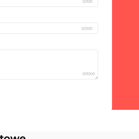
0/100
0/200
0/1000
rtowe