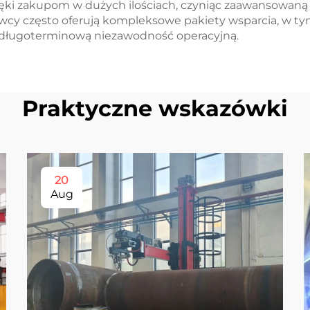
ęki zakupom w dużych ilościach, czyniąc zaawansowaną 
awcy często oferują kompleksowe pakiety wsparcia, w tym
 długoterminową niezawodność operacyjną.
Praktyczne wskazówki
20
Aug