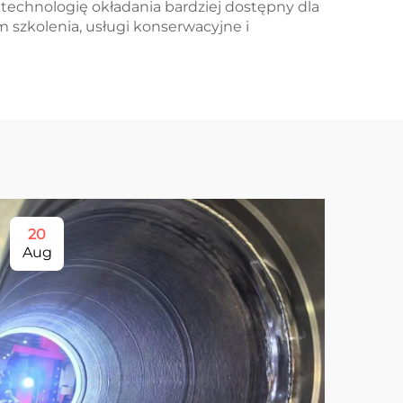
technologię okładania bardziej dostępny dla
 szkolenia, usługi konserwacyjne i
20
1
Aug
Se