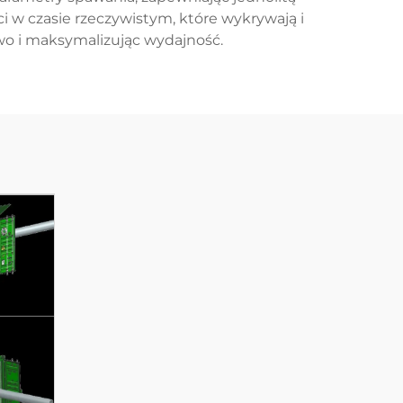
i w czasie rzeczywistym, które wykrywają i
wo i maksymalizując wydajność.