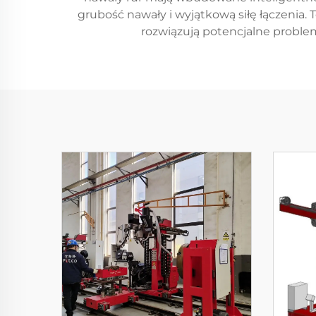
grubość nawały i wyjątkową siłę łączenia.
rozwiązują potencjalne proble