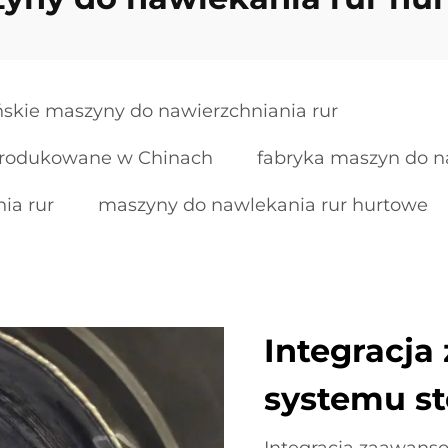
ńskie maszyny do nawierzchniania rur
produkowane w Chinach
fabryka maszyn do n
ia rur
maszyny do nawlekania rur hurtowe
Integracj
systemu s