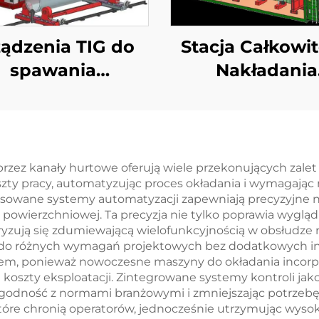
ądzenia TIG do
Stacja Całkowi
spawania
Nakładania
wzdłużnego i
Poziomego 
obwodowego
Kontenerze
zez kanały hurtowe oferują wiele przekonujących zalet
szty pracy, automatyzując proces okładania i wymagając
nsowane systemy automatyzacji zapewniają precyzyjne n
ści powierzchniowej. Ta precyzja nie tylko poprawia wygl
yzują się zdumiewającą wielofunkcyjnością w obsłudze r
do różnych wymagań projektowych bez dodatkowych inw
m, ponieważ nowoczesne maszyny do okładania incorpor
 koszty eksploatacji. Zintegrowane systemy kontroli ja
godność z normami branżowymi i zmniejszając potrzebę 
które chronią operatorów, jednocześnie utrzymując wys