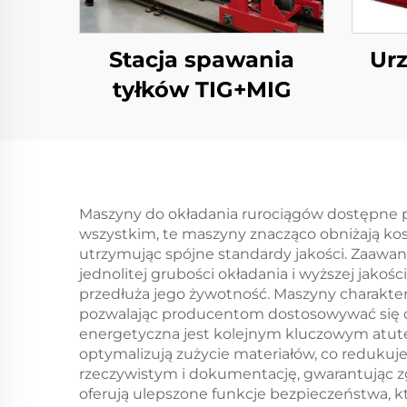
Stacja spawania
Urz
tyłków TIG+MIG
Maszyny do okładania rurociągów dostępne pr
wszystkim, te maszyny znacząco obniżają ko
utrzymując spójne standardy jakości. Zaawa
jednolitej grubości okładania i wyższej jako
przedłuża jego żywotność. Maszyny charakter
pozwalając producentom dostosowywać się 
energetyczna jest kolejnym kluczowym atute
optymalizują zużycie materiałów, co redukuje
rzeczywistym i dokumentację, gwarantując z
oferują ulepszone funkcje bezpieczeństwa, 