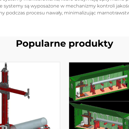
 Te systemy są wyposażone w mechanizmy kontroli jakośc
my podczas procesu nawały, minimalizując marnotrawst
Popularne produkty