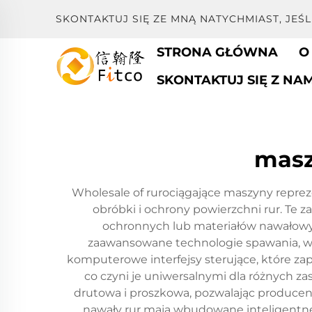
SKONTAKTUJ SIĘ ZE MNĄ NATYCHMIAST, JEŚ
STRONA GŁÓWNA
O
SKONTAKTUJ SIĘ Z NAM
masz
Wholesale of rurociągające maszyny reprez
obróbki i ochrony powierzchni rur. Te
ochronnych lub materiałów nawałowyc
zaawansowane technologie spawania, w
komputerowe interfejsy sterujące, które zap
co czyni je uniwersalnymi dla różnych 
drutowa i proszkowa, pozwalając produce
nawały rur mają wbudowane inteligentne