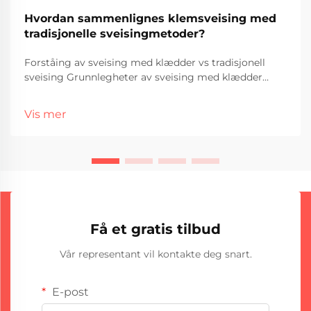
Hvordan sammenlignes klemsveising med
tradisjonelle sveisingmetoder?
Forståing av sveising med klædder vs tradisjonell
sveising Grunnlegheter av sveising med klædder
Sveising med klædder, som av og til blir kalla
klædder, handlar om å knyta ulike metaller saman
Vis mer
ved å påføre eit korrosjonsresistent metalllag over eit
anna materiale. Det er ein...
Få et gratis tilbud
Vår representant vil kontakte deg snart.
E-post