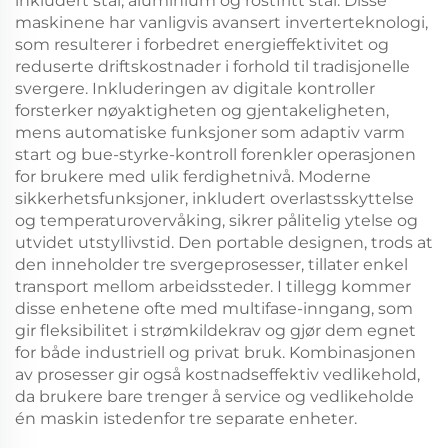
inkludert stål, aluminium og rostfritt stål. Disse
maskinene har vanligvis avansert inverterteknologi,
som resulterer i forbedret energieffektivitet og
reduserte driftskostnader i forhold til tradisjonelle
svergere. Inkluderingen av digitale kontroller
forsterker nøyaktigheten og gjentakeligheten,
mens automatiske funksjoner som adaptiv varm
start og bue-styrke-kontroll forenkler operasjonen
for brukere med ulik ferdighetnivå. Moderne
sikkerhetsfunksjoner, inkludert overlastsskyttelse
og temperaturovervåking, sikrer pålitelig ytelse og
utvidet utstyllivstid. Den portable designen, trods at
den inneholder tre svergeprosesser, tillater enkel
transport mellom arbeidssteder. I tillegg kommer
disse enhetene ofte med multifase-inngang, som
gir fleksibilitet i strømkildekrav og gjør dem egnet
for både industriell og privat bruk. Kombinasjonen
av prosesser gir også kostnadseffektiv vedlikehold,
da brukere bare trenger å service og vedlikeholde
én maskin istedenfor tre separate enheter.