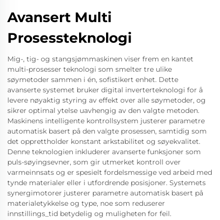
Avansert Multi
Prosessteknologi
Mig-, tig- og stangsjømmaskinen viser frem en kantet
multi-prosesser teknologi som smelter tre ulike
søymetoder sammen i én, sofistikert enhet. Dette
avanserte systemet bruker digital inverterteknologi for å
levere nøyaktig styring av effekt over alle søymetoder, og
sikrer optimal ytelse uavhengig av den valgte metoden.
Maskinens intelligente kontrollsystem justerer parametre
automatisk basert på den valgte prosessen, samtidig som
det opprettholder konstant arkstabilitet og søyekvalitet.
Denne teknologien inkluderer avanserte funksjoner som
puls-søyingsevner, som gir utmerket kontroll over
varmeinnsats og er spesielt fordelsmessige ved arbeid med
tynde materialer eller i utfordrende posisjoner. Systemets
synergimotorer justerer parametre automatisk basert på
materialetykkelse og type, noe som reduserer
innstillings_tid betydelig og muligheten for feil.