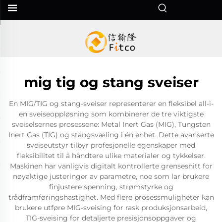
mig tig og stang sveiser
En MIG/TIG og stang-sveiser representerer en fleksibel all-i-
en sveiseoppløsning som kombinerer de tre viktigste
sveiselsernes prosessene: Metal Inert Gas (MIG), Tungsten
Inert Gas (TIG) og stangsvæling i én enhet. Dette avanserte
sveiseutstyr tilbyr profesjonelle egenskaper med
fleksibilitet til å håndtere ulike materialer og tykkelser.
Maskinen har vanligvis digitalt kontrollerte grensesnitt for
nøyaktige justeringer av parametre, noe som lar brukere
finjustere spenning, strømstyrke og
trådframføringshastighet. Med flere prosessmuligheter kan
brukere utføre MIG-sveising for rask produksjonsarbeid,
TIG-sveising for detaljerte presisjonsoppgaver og