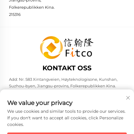
Folkerepublikken Kina.
215316
KONTAKT OSS
Add: Nr. 583 Xintangveien, Høyteknologisone, Kunshan,
Suzhou-byen, Jiangsu-provins, Folkerepublikken Kina.
215316
Tlf:
+86-137 6186 0079
We value your privacy
E-post:
[email protected]
We use cookies and similar tools to provide our services.
If you don't want to accept all cookies, click Personalize
cookies.
Copyright © 2026 Faith-Han Intelligent Technology Co., Ltd. Alle