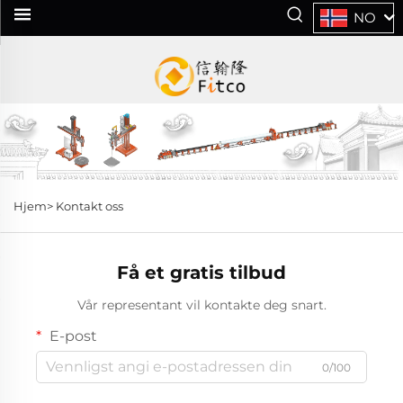
NO
Hjem>
Kontakt oss
Få et gratis tilbud
Vår representant vil kontakte deg snart.
E-post
0/100