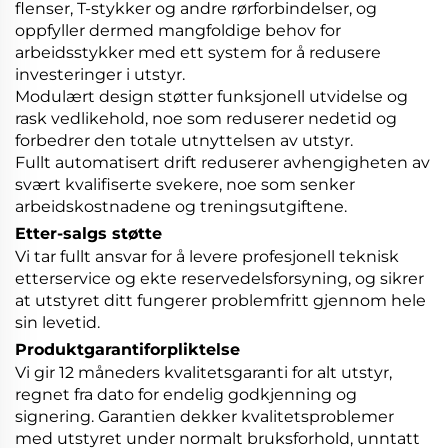
flenser, T-stykker og andre rørforbindelser, og
oppfyller dermed mangfoldige behov for
arbeidsstykker med ett system for å redusere
investeringer i utstyr.
Modulært design støtter funksjonell utvidelse og
rask vedlikehold, noe som reduserer nedetid og
forbedrer den totale utnyttelsen av utstyr.
Fullt automatisert drift reduserer avhengigheten av
svært kvalifiserte svekere, noe som senker
arbeidskostnadene og treningsutgiftene.
Etter-salgs støtte
Vi tar fullt ansvar for å levere profesjonell teknisk
etterservice og ekte reservedelsforsyning, og sikrer
at utstyret ditt fungerer problemfritt gjennom hele
sin levetid.
Produktgarantiforpliktelse
Vi gir 12 måneders kvalitetsgaranti for alt utstyr,
regnet fra dato for endelig godkjenning og
signering. Garantien dekker kvalitetsproblemer
med utstyret under normalt bruksforhold, unntatt