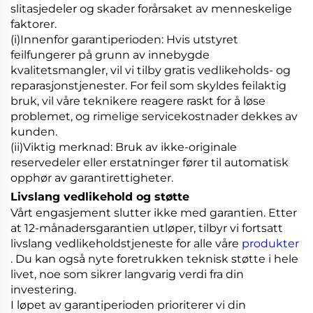
slitasjedeler og skader forårsaket av menneskelige
faktorer.
(i)Innenfor garantiperioden: Hvis utstyret
feilfungerer på grunn av innebygde
kvalitetsmangler, vil vi tilby gratis vedlikeholds- og
reparasjonstjenester. For feil som skyldes feilaktig
bruk, vil våre teknikere reagere raskt for å løse
problemet, og rimelige servicekostnader dekkes av
kunden.
(ii)Viktig merknad: Bruk av ikke-originale
reservedeler eller erstatninger fører til automatisk
opphør av garantirettigheter.
Livslang vedlikehold og støtte
Vårt engasjement slutter ikke med garantien. Etter
at 12-månadersgarantien utløper, tilbyr vi fortsatt
livslang vedlikeholdstjeneste for alle våre
produkter
. Du kan også nyte foretrukken teknisk støtte i hele
livet, noe som sikrer langvarig verdi fra din
investering.
I løpet av garantiperioden prioriterer vi din