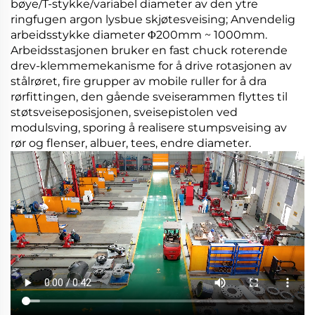
bøye/T-stykke/variabel diameter av den ytre
ringfugen argon lysbue skjøtesveising; Anvendelig
arbeidsstykke diameter Φ200mm ~ 1000mm.
Arbeidsstasjonen bruker en fast chuck roterende
drev-klemmemekanisme for å drive rotasjonen av
stålrøret, fire grupper av mobile ruller for å dra
rørfittingen, den gående sveiserammen flyttes til
støtsveiseposisjonen, sveisepistolen ved
modulsving, sporing å realisere stumpsveising av
rør og flenser, albuer, tees, endre diameter.