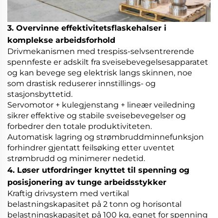
3. Overvinne effektivitetsflaskehalser i
komplekse arbeidsforhold
Drivmekanismen med trespiss-selvsentrerende
spennfeste er adskilt fra sveisebevegelsesapparatet
og kan bevege seg elektrisk langs skinnen, noe
som drastisk reduserer innstillings- og
stasjonsbyttetid.
Servomotor + kulegjenstang + lineær veiledning
sikrer effektive og stabile sveisebevegelser og
forbedrer den totale produktiviteten.
Automatisk lagring og strømbruddminnefunksjon
forhindrer gjentatt feilsøking etter uventet
strømbrudd og minimerer nedetid.
4. Løser utfordringer knyttet til spenning og
posisjonering av tunge arbeidsstykker
Kraftig drivsystem med vertikal
belastningskapasitet på 2 tonn og horisontal
belastningskapasitet på 100 kg, egnet for spenning