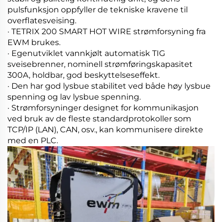
pulsfunksjon oppfyller de tekniske kravene til
overflatesveising.
· TETRIX 200 SMART HOT WIRE strømforsyning fra
EWM brukes.
· Egenutviklet vannkjølt automatisk TIG
sveisebrenner, nominell strømføringskapasitet
300A, holdbar, god beskyttelseseffekt.
· Den har god lysbue stabilitet ved både høy lysbue
spenning og lav lysbue spenning.
· Strømforsyninger designet for kommunikasjon
ved bruk av de fleste standardprotokoller som
TCP/IP (LAN), CAN, osv., kan kommunisere direkte
med en PLC.