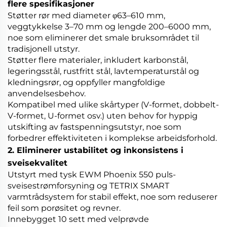
flere spesifikasjoner
Støtter rør med diameter φ63–610 mm,
veggtykkelse 3–70 mm og lengde 200–6000 mm,
noe som eliminerer det smale bruksområdet til
tradisjonell utstyr.
Støtter flere materialer, inkludert karbonstål,
legeringsstål, rustfritt stål, lavtemperaturstål og
kledningsrør, og oppfyller mangfoldige
anvendelsesbehov.
Kompatibel med ulike skårtyper (V-formet, dobbelt-
V-formet, U-formet osv.) uten behov for hyppig
utskifting av fastspenningsutstyr, noe som
forbedrer effektiviteten i komplekse arbeidsforhold.
2. Eliminerer ustabilitet og inkonsistens i
sveisekvalitet
Utstyrt med tysk EWM Phoenix 550 puls-
sveisestrømforsyning og TETRIX SMART
varmtrådsystem for stabil effekt, noe som reduserer
feil som porøsitet og revner.
Innebygget 10 sett med velprøvde