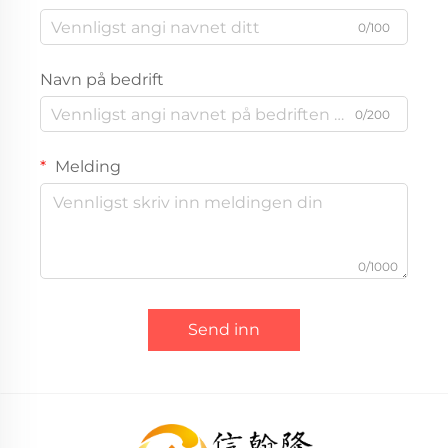
0/100
Navn på bedrift
0/200
Melding
0/1000
Send inn