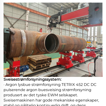
Sveisestrømforsyningssystem:
· Argon lysbue strømforsyning TETRIX 452 DC DC
pulserende argon buesveising strømforsyning
produsert av det tyske EWM selskapet.
Sveisemaskinen har gode mekaniske egenskaper,
stabil og pålitelig kontinuerlig drift, og dens