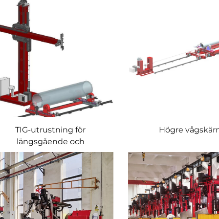
TIG-utrustning för
Högre vågskä
längsgående och
omkretssvetsning