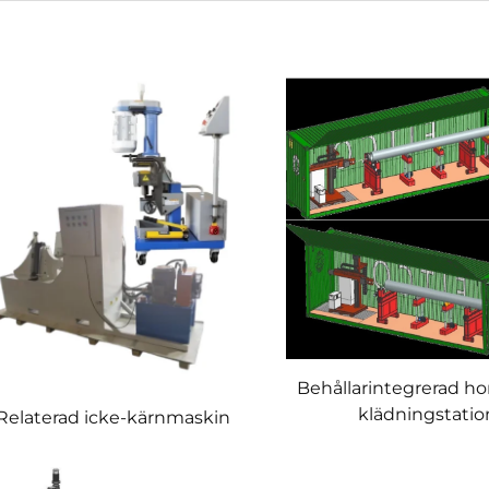
Behållarintegrerad hor
klädningstatio
Relaterad icke-kärnmaskin