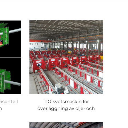
isontell
TIG-svetsmaskin för
n
överläggning av olje- och
gasrör