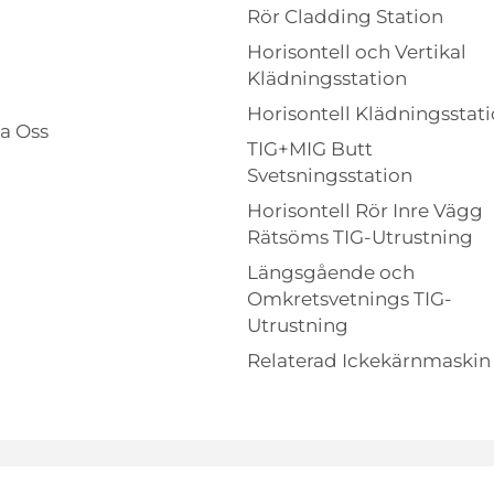
Rör Cladding Station
Horisontell och Vertikal
Klädningsstation
Horisontell Klädningsstat
a Oss
TIG+MIG Butt
Svetsningsstation
Horisontell Rör Inre Vägg
Rätsöms TIG-Utrustning
Längsgående och
Omkretsvetnings TIG-
Utrustning
Relaterad Ickekärnmaskin
nology Co., Ltd. Alla rättigheter förbehållna. -