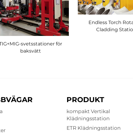
Endless Torch Rot
Cladding Stati
TIG+MIG-svetsstationer för
baksvätt
BBVÄGAR
PRODUKT
a
kompakt Vertikal
Klädningsstation
ETR Klädningsstation
er