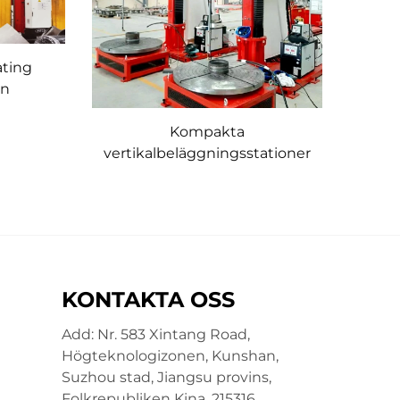
ating
on
Kompakta
vertikalbeläggningsstationer
KONTAKTA OSS
Add: Nr. 583 Xintang Road,
Högteknologizonen, Kunshan,
Suzhou stad, Jiangsu provins,
Folkrepubliken Kina. 215316