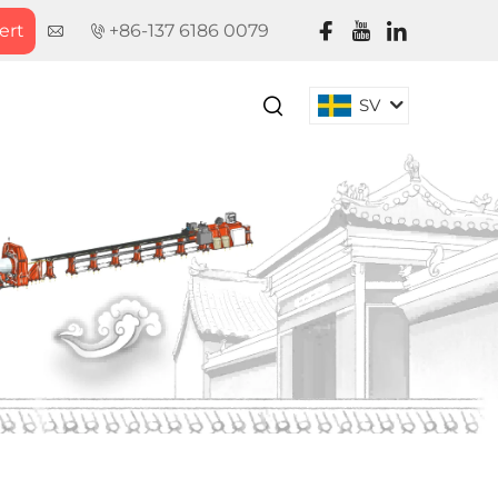
fert
+86-137 6186 0079
G
SV