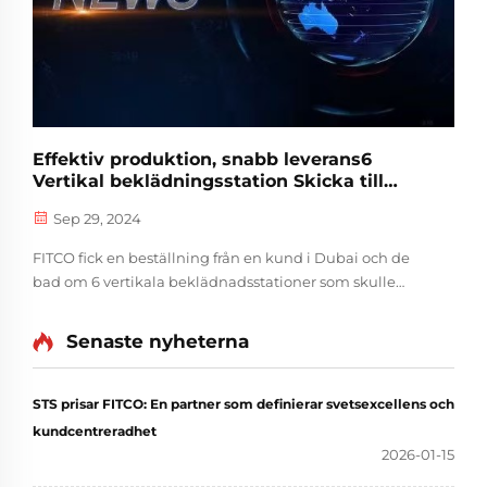
Effektiv produktion, snabb leverans6
Vertikal beklädningsstation Skicka till
Dubai
Sep 29, 2024
FITCO fick en beställning från en kund i Dubai och de
bad om 6 vertikala beklädnadsstationer som skulle
levereras inom en månad. Alla avdelningar samlades för
ett nödmöte, där alla definierade sina uppgifter. Efter
Senaste nyheterna
den nationella D...
STS prisar FITCO: En partner som definierar svetsexcellens och
kundcentreradhet
2026-01-15