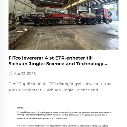
FITco levererar 4 st ETR-enheter till
Sichuan Jinglei Science and Technology
Co., Ltd. och förstärker vårt långsiktiga
Apr 22, 2026
partnerskap
Den 17 april slutförde FITco framgångsrikt leveransen av
4 st ETR-enheter till Sichuan Jinglei Science and
Technology Co., Ltd., vilket markerar en ny milstolpe i vår
pågående samarbetspartnerskap. Denna återupprepad
beställning understryker återigen FITcos kärnstyrkor:
pålitliga ledtider, konsekvent kvalitet och
kundcentrerad service inom