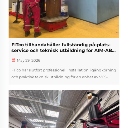
FITco tillhandahåller fullständig på-plats-
service och teknisk utbildning för AIM-ABU
DHABI
May 29, 2026
FITco har slutfört professionell installation, igångkörning
och praktisk teknisk utbildning för en enhet av VCS-
utrustning vid AIM-ABU DHABI.
Vårt erfarna tekniska team levererade ett komplett
utbud av målriktade utbildningssessioner...