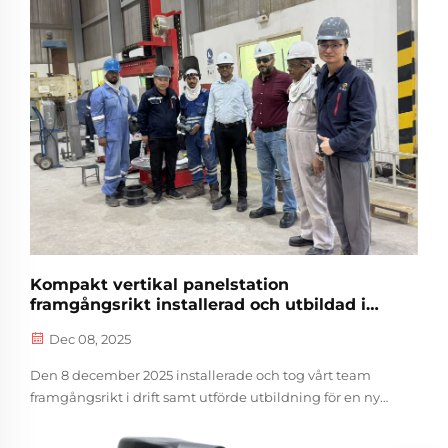
exakt branschens smärtområde med svårigheter att
övervaka smältbad, tillförsel av tillförseltråd och
svetsning i realtid under svetsningsprocessen, vilket ger
en pålitlig lösning för svetskvalitetssäkring till kunder
inom områden som transport av olja och gas samt
industriella rörledningar.
Kompakt vertikal panelstation
framgångsrikt installerad och utbildad i
Doha, Qatar
Dec 08, 2025
Den 8 december 2025 installerade och tog vårt team
framgångsrikt i drift samt utförde utbildning för en ny
kund i Doha, Qatar av en kompakt vertikal panelstation.
I enlighet med "kundcentrerad, professionell excellens"