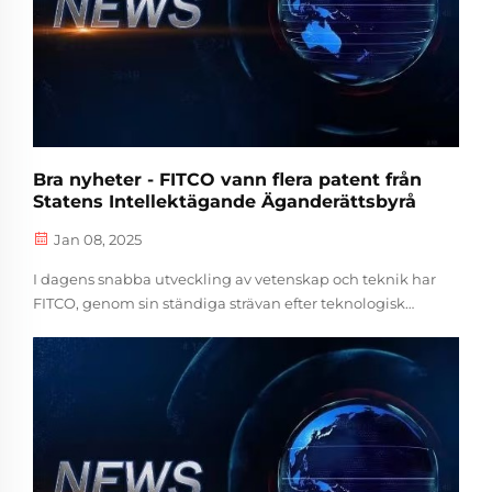
Bra nyheter - FITCO vann flera patent från
Statens Intellektägande Äganderättsbyrå
Jan 08, 2025
I dagens snabba utveckling av vetenskap och teknik har
FITCO, genom sin ständiga strävan efter teknologisk
innovation, lyckats utveckla en mängd produkter såsom
'en homogeniserad värmebehandling kylda bassäng', '...'