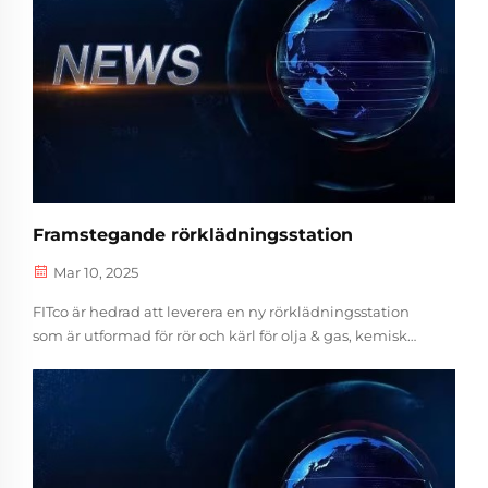
Framstegande rörklädningsstation
Mar 10, 2025
FITco är hedrad att leverera en ny rörklädningsstation
som är utformad för rör och kärl för olja & gas, kemisk
industri, ventilstillverkning, tryckkärl och andra
industrier. Svetslågmekanism och
svetskraftförsörjningssystem kan vara...