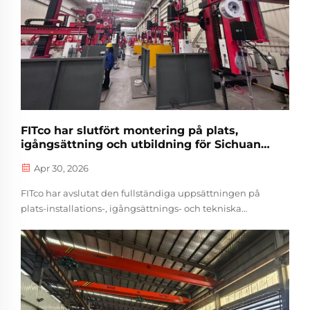
FITco har slutfört montering på plats,
igångsättning och utbildning för Sichuan
Jinglei Science and Technology Co., Ltd.
Apr 30, 2026
FITco har avslutat den fullständiga uppsättningen på
plats-installations-, igångsättnings- och tekniska
utbildningstjänster för 8 set ETR-utrustning och 10 set
liten CC-utrustning som levererats till Sichuan Jinglei
Science and Technology Co., Ltd. ...