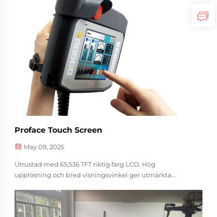
hanterade vi snabbt deras särskilda behov och...
Proface Touch Screen
May 09, 2025
Utrustad med 65,536 TFT riktig färg LCD. Hög
upplösning och bred visningsvinkel ger utmärkta
visuella effekter. Denna touchskärm är välkänd inom
branschen, och tack vare sin användarvänliga design
och stark kompatibilitet med flera enheter har den blivit