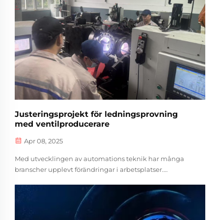
den...
Justeringsprojekt för ledningsprovning
med ventilproducerare
Apr 08, 2025
Med utvecklingen av automations teknik har många
branscher upplevt förändringar i arbetsplatser.
Införandet av robotar och intelligenta enheter har
betydligt förbättrat arbetsflöde och produktivitet. Denna
projekt syftar till att erbjuda argonbåge...