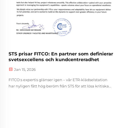
industrilutrustningssektorn.
STS prisar FITCO: En partner som definierar
svetsexcellens och kundcentreradhet
Jan 15, 2026
FITCO:s expertis glänser igen – vår ETR-klädselstation
har nyligen fått hög beröm från STS för att lösa kritiska
svetsutmaningar (till och med hantering av 3 tum böj)
och integreras sömlöst i dagliga arbetsflöden. Denna
feedback innebär...