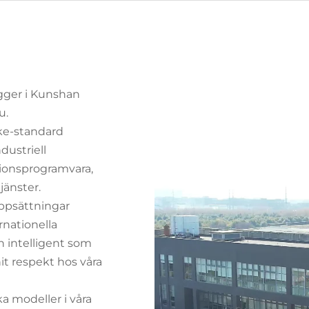
gger i Kunshan
u.
cke-standard
dustriell
tionsprogramvara,
jänster.
uppsättningar
rnationella
h intelligent som
nit respekt hos våra
 modeller i våra