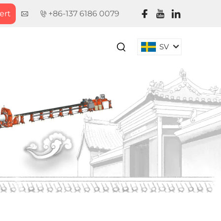
fert
+86-137 6186 0079
G
SV