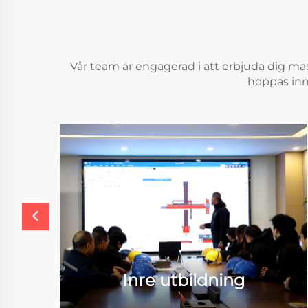
Vår team är engagerad i att erbjuda dig mask
hoppas inne
Inre utbildning
ng