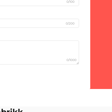
0/100
0/200
0/1000
abrikk