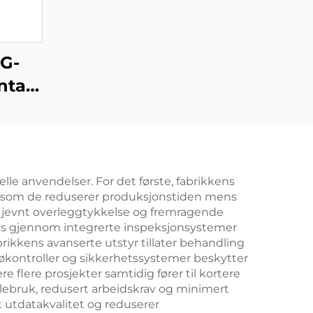
G-
ntale
elle anvendelser. For det første, fabrikkens
ig som de reduserer produksjonstiden mens
r jevnt overleggtykkelse og fremragende
les gjennom integrerte inspeksjonsystemer
brikkens avanserte utstyr tillater behandling
ljøkontroller og sikkerhetssystemer beskytter
flere prosjekter samtidig fører til kortere
lebruk, redusert arbeidskrav og minimert
t utdatakvalitet og reduserer