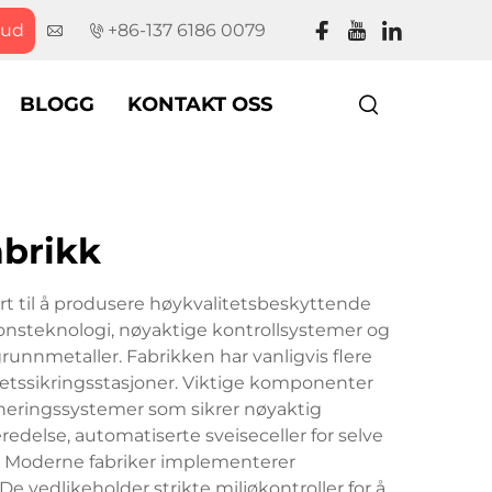
bud
+86-137 6186 0079
BLOGG
KONTAKT OSS
abrikk
 til å produsere høykvalitetsbeskyttende
nsteknologi, nøyaktige kontrollsystemer og
grunnmetaller. Fabrikken har vanligvis flere
tetssikringsstasjoner. Viktige komponenter
oneringssystemer som sikrer nøyaktig
edelse, automatiserte sveiseceller for selve
. Moderne fabriker implementerer
 vedlikeholder strikte miljøkontroller for å