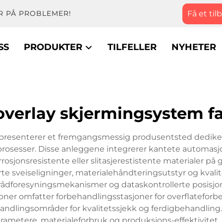
Få et til
R PÅ PROBLEMER!
SS
PRODUKTER
TILFELLER
NYHETER
overlay skjermingsystem f
presenterer et fremgangsmessig produsentsted dedikert
rosesser. Disse anleggene integrerer kantete automasjo
rrosjonsresistente eller slitasjerestistente materialer på 
te sveiseligninger, materialehåndteringsutstyr og kvali
, trådforesyningsmekanismer og dataskontrollerte posisj
ner omfatter forbehandlingsstasjoner for overflateforber
andlingsområder for kvalitetssjekk og ferdigbehandling
metere, materialeforbruk og produksjons-effektivitet. De