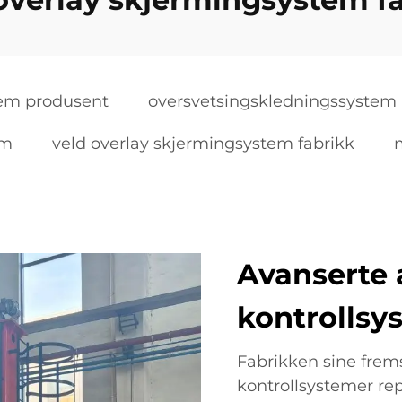
tem produsent
oversvetsingskledningssystem
em
veld overlay skjermingsystem fabrikk
Avanserte 
kontrollsy
Fabrikken sine frem
kontrollsystemer re