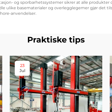
on- og sporbarhetssystemer sikrer at alle produkter op
le ulike basematerialer og overlegglegemer gjør det tilstr
fshore-anvendelser.
Praktiske tips
23
Jul