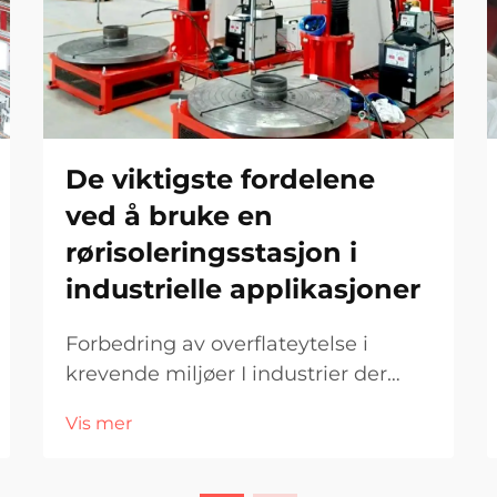
De viktigste fordelene
ved å bruke en
rørisoleringsstasjon i
industrielle applikasjoner
Forbedring av overflateytelse i
krevende miljøer I industrier der
korrosjon, slitasje og
Vis mer
høyetrykksforhold er dominerende,
er integritet og holdbarhet til
rørsystemer avgjørende for å