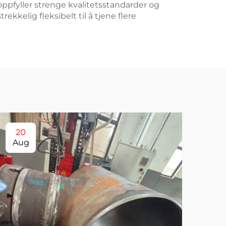
pfyller strenge kvalitetsstandarder og
ekkelig fleksibelt til å tjene flere
20
2
Aug
Au