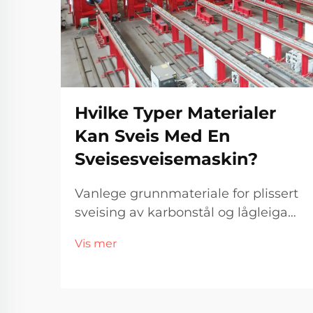
Hvilke Typer Materialer
Kan Sveis Med En
Sveisesveisemaskin?
Vanlege grunnmateriale for plissert
sveising av karbonstål og lågleiga
stål Hovudgrunna? Det er billegare
Vis mer
enn noko anna og fungerer så godt i
s...