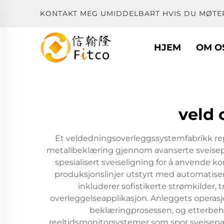
KONTAKT MEG UMIDDELBART HVIS DU MØTE
HJEM
OM O
veld 
Et veldedningsoverleggssystemfabrikk re
metallbeklæring gjennom avanserte sveisep
spesialisert sveiseligning for å anvende ko
produksjonslinjer utstyrt med automatiser
inkluderer sofistikerte strømkilder
overleggelseapplikasjon. Anleggets operasjo
beklæringprosessen, og etterbeh
reeltidsmonitorsystemer som spor sveisepara