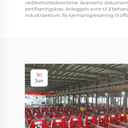
vedlikeholdsdowntime. Avanserte dokumentasj
sertifiseringskrav. Anleggets evne til å behand
industrisektore, fra kjemiprogressering til of
30
Jun