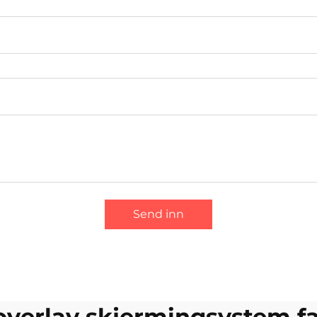
Send inn
overlay skjermingsystem f