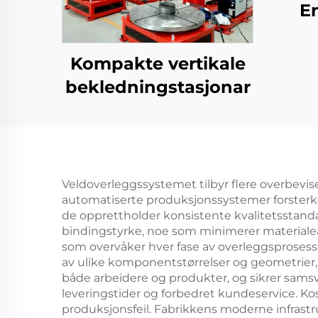
E
Kompakte vertikale
bekledningstasjonar
Veldoverleggssystemet tilbyr flere overbevisen
automatiserte produksjonssystemer forsterke
de opprettholder konsistente kvalitetsstand
bindingstyrke, noe som minimerer materialea
som overvåker hver fase av overleggsprosessen,
av ulike komponentstørrelser og geometrier, 
både arbeidere og produkter, og sikrer samsva
leveringstider og forbedret kundeservice. K
produksjonsfeil. Fabrikkens moderne infrastru