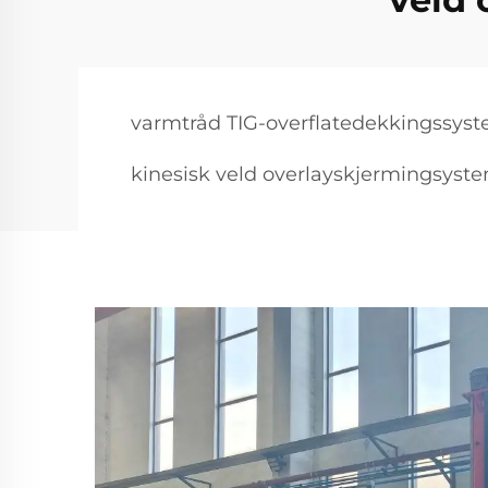
varmtråd TIG-overflatedekkingssys
kinesisk veld overlayskjermingsyst