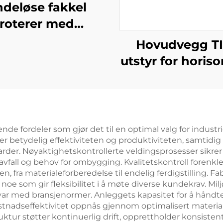
ndeløse fakkel
roterer med
klesstasjon
Hovudvegg TI
utstyr for horiso
rør
de fordeler som gjør det til en optimal valg for industri
r betydelig effektiviteten og produktiviteten, samtid
arder. Nøyaktighetskontrollerte veldingsprosesser sikre
vfall og behov for ombygging. Kvalitetskontroll forenk
 fra materialeforberedelse til endelig ferdigstilling. Fa
noe som gir fleksibilitet i å møte diverse kundekrav. Mi
r med bransjenormer. Anleggets kapasitet for å håndtere 
ostnadseffektivitet oppnås gjennom optimalisert materia
ktur støtter kontinuerlig drift, opprettholder konsisten