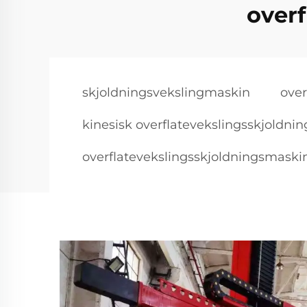
over
skjoldningsvekslingmaskin
over
kinesisk overflatevekslingsskjoldni
overflatevekslingsskjoldningsmaski