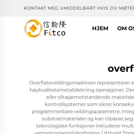
KONTAKT MEG UMIDDELBART HVIS DU MØTE
HJEM
OM O
over
Overflateveldingsmaskinen representerer e
høykvalitetsmetalldekning operasjoner. De
eller slitasjemotstandende material
kontrollsystemer som sikrer konsekve
programmerbare veldingsparametre, integre
substratmaterialer og kan tilpasse seg
teknologiske funksjoner inkluderer mult
varmeinngangshåndtering. Utstyret finner