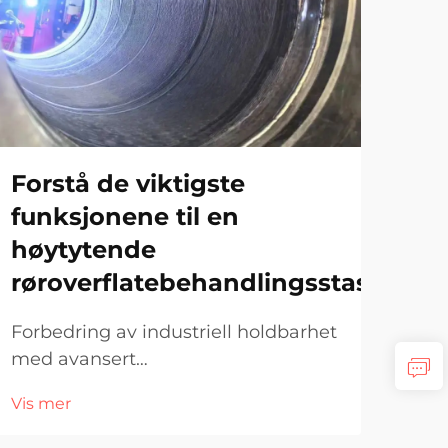
Forstå de viktigste
Hv
funksjonene til en
bu
høytytende
ny
røroverflatebehandlingsstasjon
Vikt
sve
Forbedring av industriell holdbarhet
sve
med avansert
Vis 
med
røroverflatebehandling. Industriell
Vis mer
lysb
infrastruktur er stort avhengig av
mar
pålitelig utstyr som kan motstå høyt