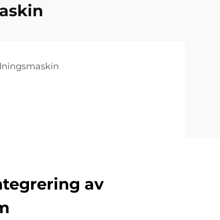
askin
ldningsmaskin
ntegrering av
em