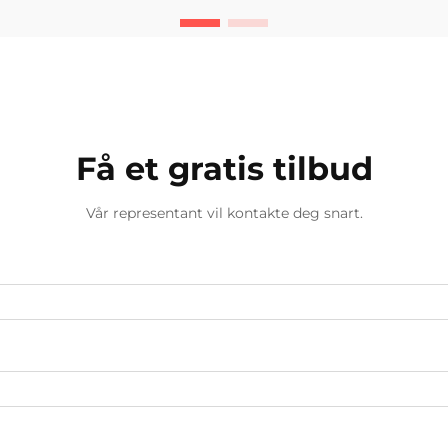
belegg-system er en spesialisert
løsning...
Få et gratis tilbud
Vår representant vil kontakte deg snart.