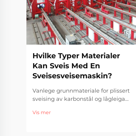
Hvilke Typer Materialer
Kan Sveis Med En
Sveisesveisemaskin?
Vanlege grunnmateriale for plissert
sveising av karbonstål og lågleiga
stål Hovudgrunna? Det er billegare
Vis mer
enn noko anna og fungerer så godt i
s...