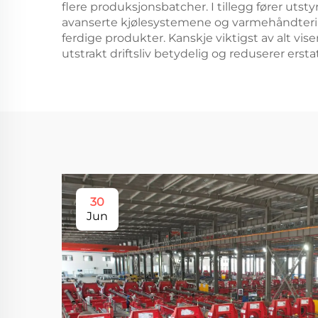
flere produksjonsbatcher. I tillegg fører utst
avanserte kjølesystemene og varmehåndtering
ferdige produkter. Kanskje viktigst av alt 
utstrakt driftsliv betydelig og reduserer erst
30
Jun