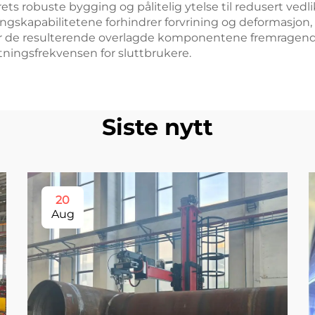
yrets robuste bygging og pålitelig ytelse til redusert ved
skapabilitetene forhindrer forvrining og deformasjon,
viser de resulterende overlagde komponentene fremragend
atningsfrekvensen for sluttbrukere.
Siste nytt
20
Aug