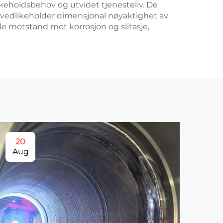
likeholdsbehov og utvidet tjenesteliv. De
 vedlikeholder dimensjonal nøyaktighet av
e motstand mot korrosjon og slitasje,
20
1
Aug
Se