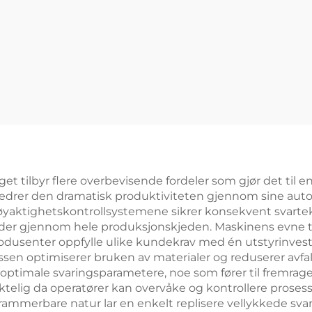
t tilbyr flere overbevisende fordeler som gjør det til e
bedrer den dramatisk produktiviteten gjennom sine auto
Nøyaktighetskontrollsystemene sikrer konsekvent svartek
der gjennom hele produksjonskjeden. Maskinens evne til
produsenter oppfylle ulike kundekrav med én utstyrinvest
ssen optimiserer bruken av materialer og reduserer avfa
optimale svaringsparametere, noe som fører til fremrag
telig da operatører kan overvåke og kontrollere prosesse
rammerbare natur lar en enkelt replisere vellykkede s