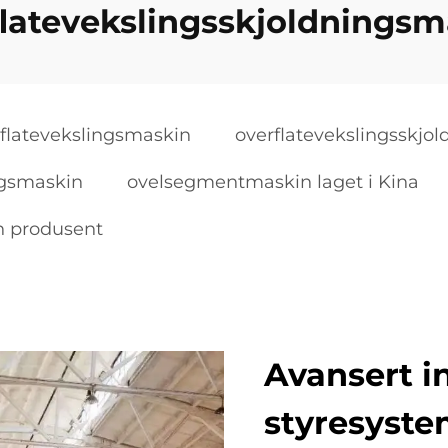
flatevekslingsskjoldningsm
flatevekslingsmaskin
overflatevekslingsskjo
ngsmaskin
ovelsegmentmaskin laget i Kina
n produsent
Avansert i
styresyst