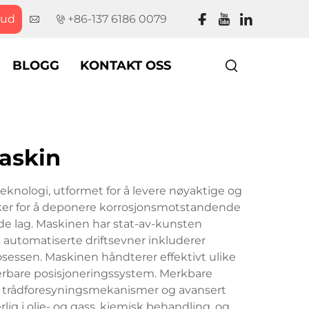
bud
+86-137 6186 0079
BLOGG
KONTAKT OSS
askin
nologi, utformet for å levere nøyaktige og
kker for å deponere korrosjonsmotstandende
de lag. Maskinen har stat-av-kunsten
 automatiserte driftsevner inkluderer
sessen. Maskinen håndterer effektivt ulike
sterbare posisjoneringssystem. Merkbare
te trådforesyningsmekanismer og avansert
g i olje- og gass, kjemisk behandling, og