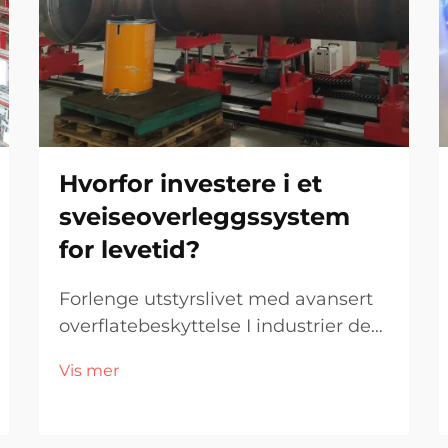
Hvorfor investere i et
sveiseoverleggssystem
for levetid?
Forlenge utstyrslivet med avansert
overflatebeskyttelse I industrier der
utstyr står under konstant
Vis mer
påvirkning av slitasje, korrosjon og
ekstremt trykk, blir det prioritært å
sikre lang levetid. Et sveisslagt