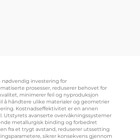
n nødvendig investering for
matiserte prosesser, reduserer behovet for
valitet, minimerer feil og nyproduksjon
 å håndtere ulike materialer og geometrier
ering. Kostnadseffektivitet er en annen
ll. Utstyrets avanserte overvåkningssystemer
ende metallurgisk binding og forbedret
n fra et trygt avstand, reduserer utssetting
varingsparametere, sikrer konsekvens gjennom