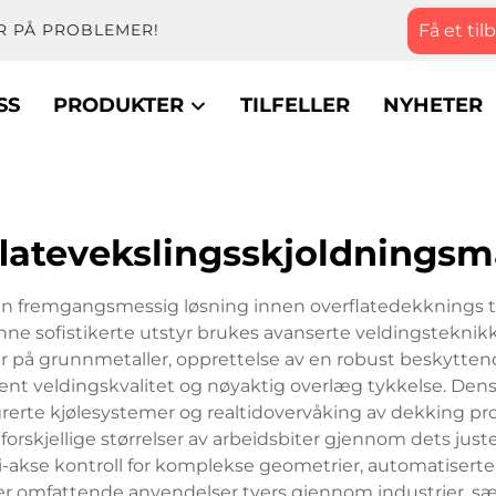
Få et til
R PÅ PROBLEMER!
SS
PRODUKTER
TILFELLER
NYHETER
flatevekslingsskjoldningsm
n fremgangsmessig løsning innen overflatedekknings tek
nne sofistikerte utstyr brukes avanserte veldingstekni
er på grunnmetaller, opprettelse av en robust beskytten
nt veldingskvalitet og nøyaktig overlæg tykkelse. Dens
rte kjølesystemer og realtidovervåking av dekking pro
 forskjellige størrelser av arbeidsbiter gjennom dets ju
i-akse kontroll for komplekse geometrier, automatiser
 omfattende anvendelser tvers gjennom industrier, særli