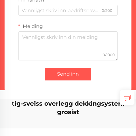
0/200
Melding
0/1000
Send inn
tig-sveiss overlegg dekkingsystem
grosist