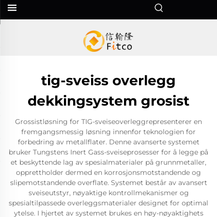
tig-sveiss overlegg
dekkingsystem grosist
Grossistløsning for TIG-sveiseoverleggrepresenterer en
fremgangsmessig løsning innenfor teknologien for
forbedring av metallflater. Denne avanserte systemet
bruker Tungstens Inert Gass-sveiseprosesser for å legge på
et beskyttende lag av spesialmaterialer på grunnmetaller,
opprettholder dermed en korrosjonsmotstandende og
slipemotstandende overflate. Systemet består av avansert
sveiseutstyr, nøyaktige kontrollmekanismer og
spesialtilpassede overleggsmaterialer designet for optimal
ytelse. I hjertet av systemet brukes en høy-nøyaktighets