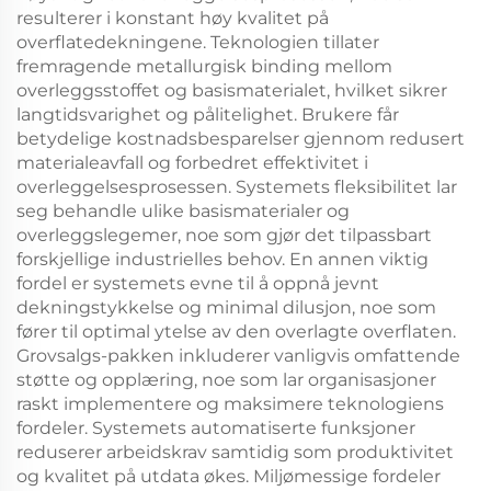
resulterer i konstant høy kvalitet på
overflatedekningene. Teknologien tillater
fremragende metallurgisk binding mellom
overleggsstoffet og basismaterialet, hvilket sikrer
langtidsvarighet og pålitelighet. Brukere får
betydelige kostnadsbesparelser gjennom redusert
materialeavfall og forbedret effektivitet i
overleggelsesprosessen. Systemets fleksibilitet lar
seg behandle ulike basismaterialer og
overleggslegemer, noe som gjør det tilpassbart
forskjellige industrielles behov. En annen viktig
fordel er systemets evne til å oppnå jevnt
dekningstykkelse og minimal dilusjon, noe som
fører til optimal ytelse av den overlagte overflaten.
Grovsalgs-pakken inkluderer vanligvis omfattende
støtte og opplæring, noe som lar organisasjoner
raskt implementere og maksimere teknologiens
fordeler. Systemets automatiserte funksjoner
reduserer arbeidskrav samtidig som produktivitet
og kvalitet på utdata økes. Miljømessige fordeler