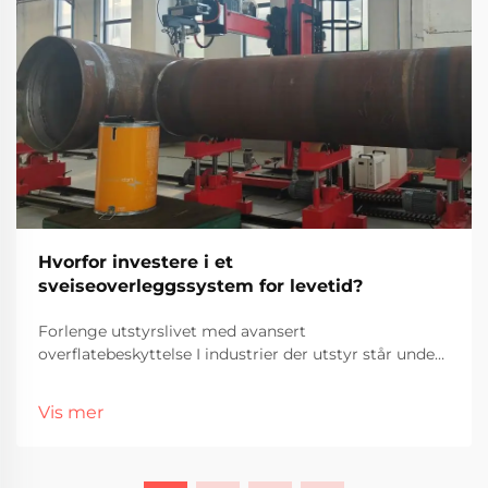
Hvorfor investere i et
sveiseoverleggssystem for levetid?
Forlenge utstyrslivet med avansert
overflatebeskyttelse I industrier der utstyr står under
konstant påvirkning av slitasje, korrosjon og ekstremt
trykk, blir det prioritært å sikre lang levetid. Et
Vis mer
sveisslagt belegg-system er en spesialisert løsning...