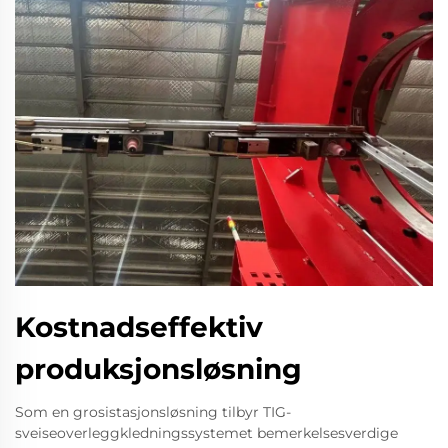
Kostnadseffektiv
produksjonsløsning
Som en grosistasjonsløsning tilbyr TIG-
sveiseoverleggkledningssystemet bemerkelsesverdige