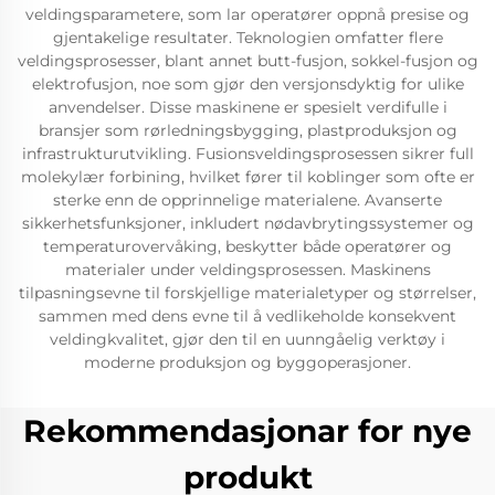
veldingsparametere, som lar operatører oppnå presise og
gjentakelige resultater. Teknologien omfatter flere
veldingsprosesser, blant annet butt-fusjon, sokkel-fusjon og
elektrofusjon, noe som gjør den versjonsdyktig for ulike
anvendelser. Disse maskinene er spesielt verdifulle i
bransjer som rørledningsbygging, plastproduksjon og
infrastrukturutvikling. Fusionsveldingsprosessen sikrer full
molekylær forbining, hvilket fører til koblinger som ofte er
sterke enn de opprinnelige materialene. Avanserte
sikkerhetsfunksjoner, inkludert nødavbrytingssystemer og
temperaturovervåking, beskytter både operatører og
materialer under veldingsprosessen. Maskinens
tilpasningsevne til forskjellige materialetyper og størrelser,
sammen med dens evne til å vedlikeholde konsekvent
veldingkvalitet, gjør den til en uunngåelig verktøy i
moderne produksjon og byggoperasjoner.
Rekommendasjonar for nye
produkt