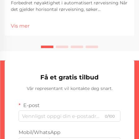
Forbedret nøyaktighet i automatisert rørveisning Når
det gjelder horisontal rørveisning, søker
produsentene og tilverkerne ofte utstyr som
garanterer konsistens, hastighet og høy veiskvalitet.
Vis mer
Blant de tilgjengelige teknologiene, finner vi at
rettsøm TIG...
Få et gratis tilbud
Vår representant vil kontakte deg snart.
E-post
0/100
Mobil/WhatsApp