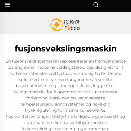
fusjonsvekslingsmaskin
En fusionsveldingsmaskin representerer en fremgangende
løsning innen moderne veldingsteknologi, designet for å
forbine materialer ved hjelp av varme og trykk. Denne
sofistikerte utstyrselen fungerer ved å smelte
basematerialene og, i mange tilfeller, legge til et
fyllingsmaterial for å opprette en sterk, permanent
forbinding. Maskinen bruker avanserte
temperaturreguleringsystemer og nøyaktig
trykkregulering for å sikre konsekvente,
høykvalitetsveldinger. Utstyrt med digitale grensesnitt og
automatiserte kontroller tilbyr moderne
fusionsveldingsmaskiner programmerbare