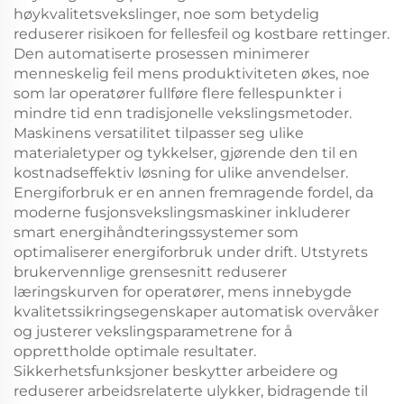
høykvalitetsvekslinger, noe som betydelig
reduserer risikoen for fellesfeil og kostbare rettinger.
Den automatiserte prosessen minimerer
menneskelig feil mens produktiviteten økes, noe
som lar operatører fullføre flere fellespunkter i
mindre tid enn tradisjonelle vekslingsmetoder.
Maskinens versatilitet tilpasser seg ulike
materialetyper og tykkelser, gjørende den til en
kostnadseffektiv løsning for ulike anvendelser.
Energiforbruk er en annen fremragende fordel, da
moderne fusjonsvekslingsmaskiner inkluderer
smart energihåndteringssystemer som
optimaliserer energiforbruk under drift. Utstyrets
brukervennlige grensesnitt reduserer
læringskurven for operatører, mens innebygde
kvalitetssikringsegenskaper automatisk overvåker
og justerer vekslingsparametrene for å
opprettholde optimale resultater.
Sikkerhetsfunksjoner beskytter arbeidere og
reduserer arbeidsrelaterte ulykker, bidragende til