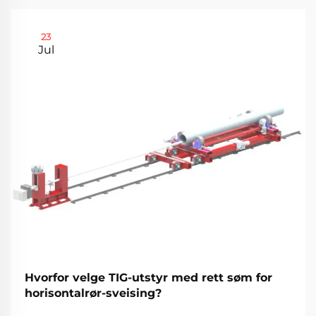
23
Jul
Hvorfor velge TIG-utstyr med rett søm for
horisontalrør-sveising?