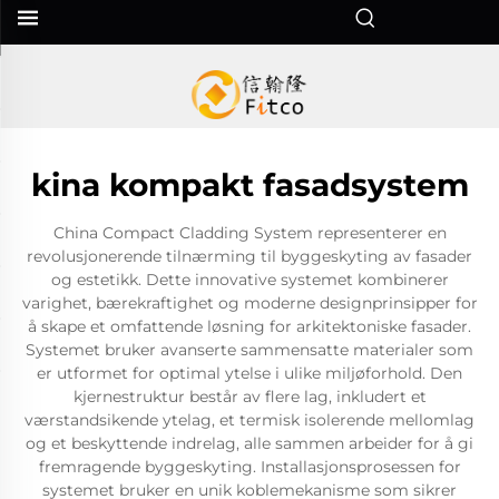
kina kompakt fasadsystem
China Compact Cladding System representerer en
revolusjonerende tilnærming til byggeskyting av fasader
og estetikk. Dette innovative systemet kombinerer
varighet, bærekraftighet og moderne designprinsipper for
å skape et omfattende løsning for arkitektoniske fasader.
Systemet bruker avanserte sammensatte materialer som
er utformet for optimal ytelse i ulike miljøforhold. Den
kjernestruktur består av flere lag, inkludert et
værstandsikende ytelag, et termisk isolerende mellomlag
og et beskyttende indrelag, alle sammen arbeider for å gi
fremragende byggeskyting. Installasjonsprosessen for
systemet bruker en unik koblemekanisme som sikrer