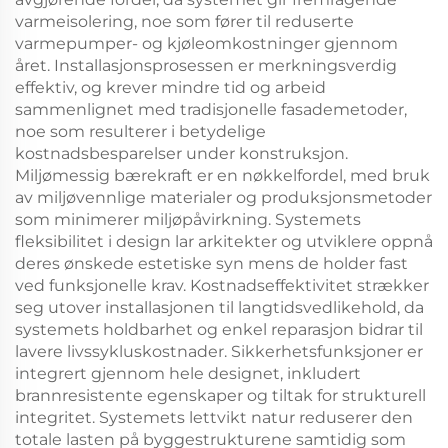
varmeisolering, noe som fører til reduserte
varmepumper- og kjøleomkostninger gjennom
året. Installasjonsprosessen er merkningsverdig
effektiv, og krever mindre tid og arbeid
sammenlignet med tradisjonelle fasademetoder,
noe som resulterer i betydelige
kostnadsbesparelser under konstruksjon.
Miljømessig bærekraft er en nøkkelfordel, med bruk
av miljøvennlige materialer og produksjonsmetoder
som minimerer miljøpåvirkning. Systemets
fleksibilitet i design lar arkitekter og utviklere oppnå
deres ønskede estetiske syn mens de holder fast
ved funksjonelle krav. Kostnadseffektivitet strækker
seg utover installasjonen til langtidsvedlikehold, da
systemets holdbarhet og enkel reparasjon bidrar til
lavere livssykluskostnader. Sikkerhetsfunksjoner er
integrert gjennom hele designet, inkludert
brannresistente egenskaper og tiltak for strukturell
integritet. Systemets lettvikt natur reduserer den
totale lasten på byggestrukturene samtidig som