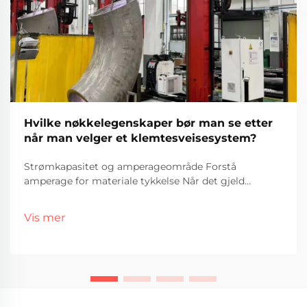
Hvilke nøkkelegenskaper bør man se etter
når man velger et klemtesveisesystem?
Strømkapasitet og amperageområde Forstå
amperage for materiale tykkelse Når det gjeld
sveising av ulike materiale tykkder, spelar amperage
ei stor rolle i kva som faktisk fungerer godt. Meir
Vis mer
ampere betyr meir varme.