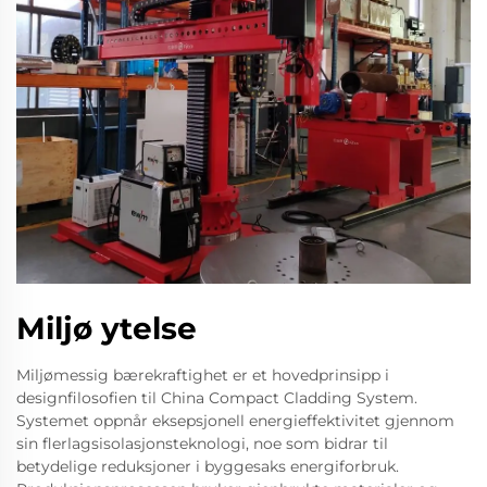
Miljø ytelse
Miljømessig bærekraftighet er et hovedprinsipp i
designfilosofien til China Compact Cladding System.
Systemet oppnår eksepsjonell energieffektivitet gjennom
sin flerlagsisolasjonsteknologi, noe som bidrar til
betydelige reduksjoner i byggesaks energiforbruk.