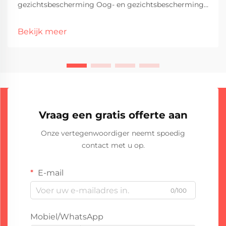
gezichtsbescherming Oog- en gezichtsbescherming
moet altijd op de eerste plaats komen bij het doen
van geklede las omdat die vliegen vonken en UV-
Bekijk meer
stralen echt wat schade kunnen veroorzaken. Een bril
of een gezichtsbeschermer is niet alleen aanbevolen...
Vraag een gratis offerte aan
Onze vertegenwoordiger neemt spoedig
contact met u op.
E-mail
0/100
Mobiel/WhatsApp