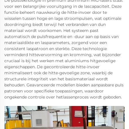
De pulsteknologie in premium aluminium MIG-lasers staat
voor een belangrijke vooruitgang in de lascapaciteit. Deze
functie beheert nauwkeurig de hitte-invoer door te
wisselen tussen hoge en lage stroompulsen, wat optimale
doordringing biedt terwijl het verbranden van dun
materiaal wordt voorkomen. Het systeem past
automatisch de pulsfrequentie en -duur aan op basis van
materiaaldikte en lasparameters, zorgend voor een
consistent laspatroon en sterkte. Deze technologie
verminderd hittevervorming en kromming, wat bijzonder
cruciaal is bij het werken met aluminiums hitgevoelige
eigenschappen. De gecontroleerde hitte-invoer
minimaliseert ook de hitte-gevoelige zone, waarbij de
structurele integriteit van het basismateriaal wordt
behouden. Geavanceerde modellen bieden aanpasbare puls
patronen voor specifieke toepassingen, waardoor
ongekende controle over hetlassenproces wordt geboden.