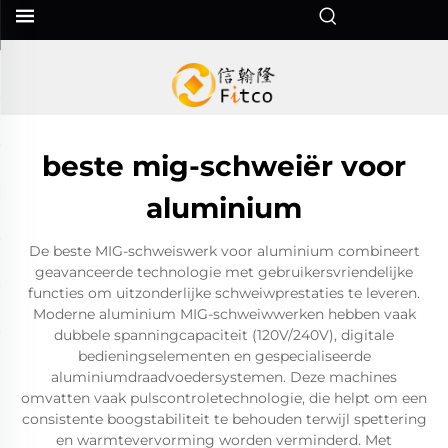
beste mig-schweiër voor
aluminium
De beste MIG-schweiswerk voor aluminium combineert
geavanceerde technologie met gebruikersvriendelijke
functies om uitzonderlijke schweiwprestaties te leveren.
Moderne aluminium MIG-schweiwwerken hebben vaak
dubbele spanningcapaciteit (120V/240V), digitale
bedieningselementen en gespecialiseerde
aluminiumdraadvoedersystemen. Deze machines
omvatten vaak pulscontroletechnologie, die helpt om een
consistente boogstabiliteit te behouden terwijl spettering
en warmtevervorming worden verminderd. Met