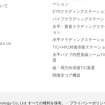
ーション
いて
ETRクラディングステーショ
パイプクラディングステーシ
水平・垂直クラディングステ
ョン
水平クラディングステーショ
to Us
TIG+MIG对接溶接ステーシ
水平パイプ内壁直線シームTI
置
縦・周方向溶接TIG装置
関連非コア機器
Technology Co., Ltd. すべての権利を保有。 -
プライバシーポリシ