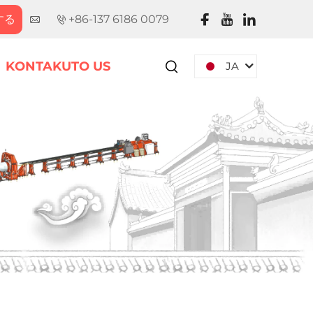
する
+86-137 6186 0079
KONTAKUTO US
JA