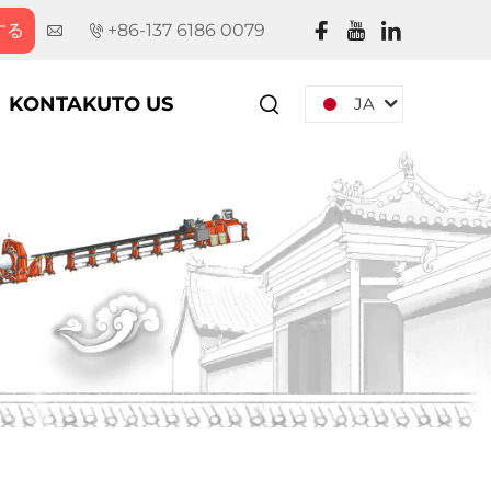
する
+86-137 6186 0079
KONTAKUTO US
JA