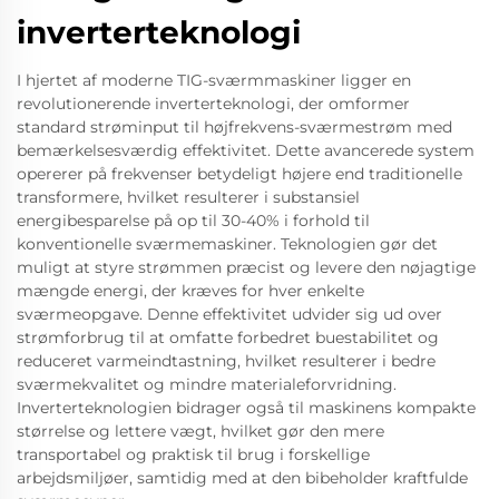
inverterteknologi
I hjertet af moderne TIG-sværmmaskiner ligger en
revolutionerende inverterteknologi, der omformer
standard strøminput til højfrekvens-sværmestrøm med
bemærkelsesværdig effektivitet. Dette avancerede system
opererer på frekvenser betydeligt højere end traditionelle
transformere, hvilket resulterer i substansiel
energibesparelse på op til 30-40% i forhold til
konventionelle sværmemaskiner. Teknologien gør det
muligt at styre strømmen præcist og levere den nøjagtige
mængde energi, der kræves for hver enkelte
sværmeopgave. Denne effektivitet udvider sig ud over
strømforbrug til at omfatte forbedret buestabilitet og
reduceret varmeindtastning, hvilket resulterer i bedre
sværmekvalitet og mindre materialeforvridning.
Inverterteknologien bidrager også til maskinens kompakte
størrelse og lettere vægt, hvilket gør den mere
transportabel og praktisk til brug i forskellige
arbejdsmiljøer, samtidig med at den bibeholder kraftfulde