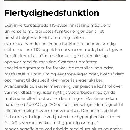
Flertydighedsfunktion
Den inverterbaserede TIG-sværmmaskine med dens
universelle multiprosess-funktioner gør den til et
uerstatteligt værktøj for en lang række
sværmeanvendelser. Denne funktion tillader en smidig
skifte mellem TIG- og elektrodsvearmsmode, hvilket giver
fleksibilitet til at håndtere forskellige materialer og
opgaver med én maskine. Systemet omfatter
specialprogrammer for forskellige metaller, herunder
rostfri stål, aluminium og ekotrope legeringer, hver af dem
optimeret til de specifikke materials egenskaber.
Avancerede puls-sværmeevner giver præcise kontrol over
varmeindtastning, især nyttigt ved arbejde med tynde
materialer eller i udfordrende stillinger. Maskinerne kan
håndtere både AC og DC-output, hvilket gør dem egnet til
alle almindelige sværmeanvendelser. Denne fleksibilitet
forbedres yderligere ved justerbare hyppighedskontroller
for AC-sværme, hvilket muliggør tilpasning af
rengøringseffekten ved arbejde med aluminium og andre