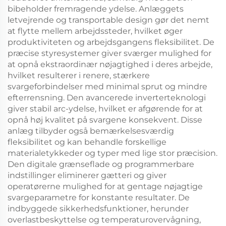
bibeholder fremragende ydelse. Anlæggets
letvejrende og transportable design gør det nemt
at flytte mellem arbejdssteder, hvilket øger
produktiviteten og arbejdsgangens fleksibilitet. De
præcise styresystemer giver sværger mulighed for
at opnå ekstraordinær nøjagtighed i deres arbejde,
hvilket resulterer i renere, stærkere
svargeforbindelser med minimal sprut og mindre
efterrensning. Den avancerede inverterteknologi
giver stabil arc-ydelse, hvilket er afgørende for at
opnå høj kvalitet på svargene konsekvent. Disse
anlæg tilbyder også bemærkelsesværdig
fleksibilitet og kan behandle forskellige
materialetykkeder og typer med lige stor præcision.
Den digitale grænseflade og programmerbare
indstillinger eliminerer gætteri og giver
operatørerne mulighed for at gentage nøjagtige
svargeparametre for konstante resultater. De
indbyggede sikkerhedsfunktioner, herunder
overlastbeskyttelse og temperaturovervågning,