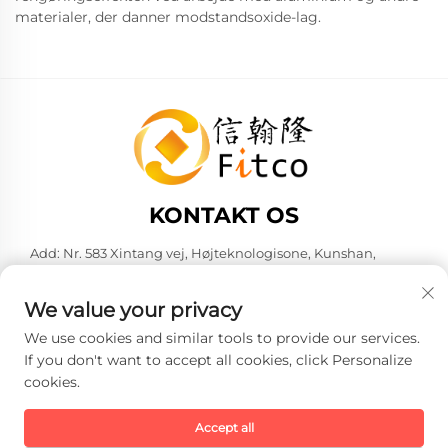
materialer, der danner modstandsoxide-lag.
KONTAKT OS
Add: Nr. 583 Xintang vej, Højteknologisone, Kunshan,
Suzhou by, Jiangsu provins, Kina. 215316
Tel:
+86-137 6186 0079
We value your privacy
E-mail:
[email protected]
We use cookies and similar tools to provide our services.
If you don't want to accept all cookies, click Personalize
cookies.
Copyright © 2026 Faith-Han Intelligent Technology Co., Ltd. Alle
rettigheder forbeholdes. -
Privatlivspolitik
Accept all