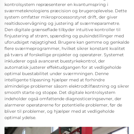
kontrolsystem repræsenterer en kvantumspring i
sværmeteknologiens præcision og brugeroplevelse. Dette
system omfatter mikroprocessorstyret drift, der giver
realtidsovervågning og justering af sværmeparametre.
Den digitale grænseflade tilbyder intuitive kontroller til
finjustering af strøm, spænding og pulsindstillinger med
uforudsiget nøjagtighed. Brugere kan gemme og genkalde
flere sværmeprogrammer, hvilket sikrer konstant kvalitet
på tværs af forskellige projekter og operatører. Systemet
inkluderer også avanceret buestyrkekontrol, der
automatisk justerer effektudgangen for at vedligeholde
optimal buestabilitet under sværmningen. Denne
intelligente tilpasning hjælper med at forhindre
almindelige problemer såsom elektrodtilfæstning og sikrer
smooth starte og stoppe. Det digitale kontrolsystem
indeholder også omfattende diagnosticeringsevner, der
alarmerer operatørerne for potentielle problemer, før de
bliver til problemer, og hjælper med at vedligeholde
optimal ydelse.