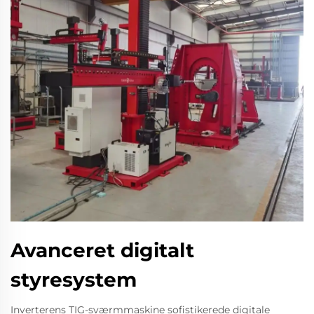
Avanceret digitalt
styresystem
Inverterens TIG-sværmmaskine sofistikerede digitale