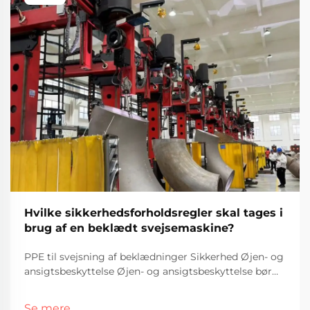
Hvilke sikkerhedsforholdsregler skal tages i
brug af en beklædt svejsemaskine?
PPE til svejsning af beklædninger Sikkerhed Øjen- og
ansigtsbeskyttelse Øjen- og ansigtsbeskyttelse bør
altid komme først, når man svejer beklædninger,
fordi de flyvende gnist og UV-stråler virkelig kan gøre
Se mere