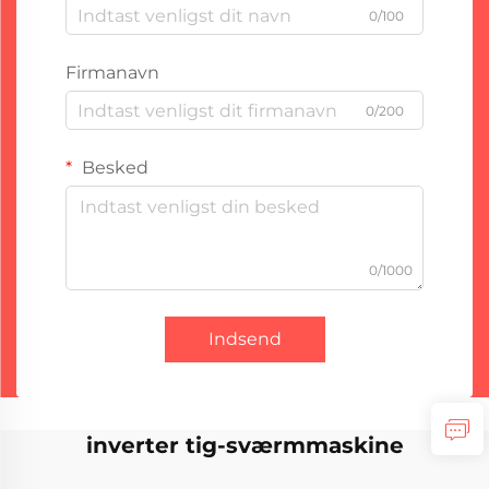
0/100
Firmanavn
0/200
Besked
0/1000
Indsend
inverter tig-sværmmaskine