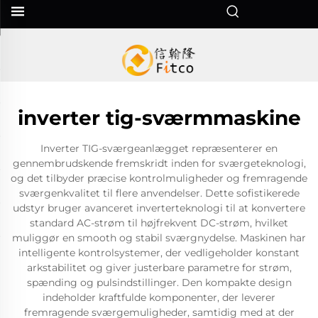
inverter tig-sværmmaskine
Inverter TIG-sværgeanlægget repræsenterer en
gennembrudskende fremskridt inden for sværgeteknologi,
og det tilbyder præcise kontrolmuligheder og fremragende
sværgenkvalitet til flere anvendelser. Dette sofistikerede
udstyr bruger avanceret inverterteknologi til at konvertere
standard AC-strøm til højfrekvent DC-strøm, hvilket
muliggør en smooth og stabil sværgnydelse. Maskinen har
intelligente kontrolsystemer, der vedligeholder konstant
arkstabilitet og giver justerbare parametre for strøm,
spænding og pulsindstillinger. Den kompakte design
indeholder kraftfulde komponenter, der leverer
fremragende sværgemuligheder, samtidig med at der