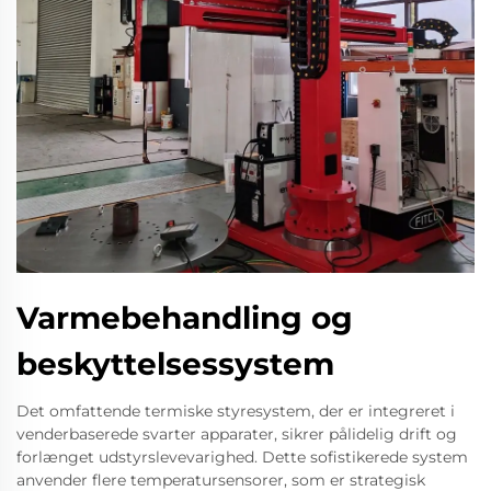
Varmebehandling og
beskyttelsessystem
Det omfattende termiske styresystem, der er integreret i
venderbaserede svarter apparater, sikrer pålidelig drift og
forlænget udstyrslevevarighed. Dette sofistikerede system
anvender flere temperatursensorer, som er strategisk