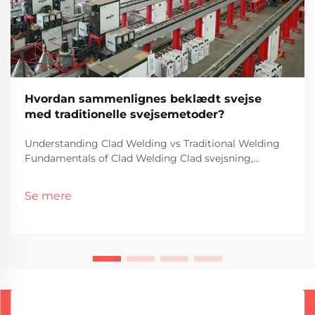
Hvordan sammenlignes beklædt svejse
med traditionelle svejsemetoder?
Understanding Clad Welding vs Traditional Welding
Fundamentals of Clad Welding Clad svejsning,
sommetider kaldet beklædning, indebærer i bund og
grund at binde forskellige metaller sammen ved at
Se mere
anvende et korrosionsbestandigt metallag over et
andet materiale. - Det er...