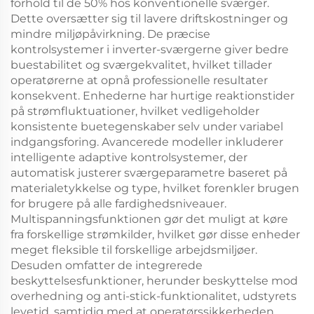
forhold til de 50% hos konventionelle sværger.
Dette oversætter sig til lavere driftskostninger og
mindre miljøpåvirkning. De præcise
kontrolsystemer i inverter-sværgerne giver bedre
buestabilitet og sværgekvalitet, hvilket tillader
operatørerne at opnå professionelle resultater
konsekvent. Enhederne har hurtige reaktionstider
på strømfluktuationer, hvilket vedligeholder
konsistente buetegenskaber selv under variabel
indgangsforing. Avancerede modeller inkluderer
intelligente adaptive kontrolsystemer, der
automatisk justerer sværgeparametre baseret på
materialetykkelse og type, hvilket forenkler brugen
for brugere på alle fardighedsniveauer.
Multispanningsfunktionen gør det muligt at køre
fra forskellige strømkilder, hvilket gør disse enheder
meget fleksible til forskellige arbejdsmiljøer.
Desuden omfatter de integrerede
beskyttelsesfunktioner, herunder beskyttelse mod
overhedning og anti-stick-funktionalitet, udstyrets
levetid, samtidig med at operatørssikkerheden