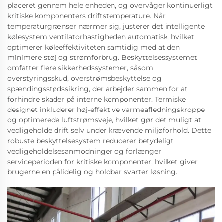
placeret gennem hele enheden, og overvåger kontinuerligt
kritiske komponenters driftstemperature. Når
temperaturgrænser nærmer sig, justerer det intelligente
kølesystem ventilatorhastigheden automatisk, hvilket
optimerer køleeffektiviteten samtidig med at den
minimere støj og strømforbrug. Beskyttelsessystemet
omfatter flere sikkerhedssystemer, såsom
overstyringsskud, overstrømsbeskyttelse og
spændingsstødssikring, der arbejder sammen for at
forhindre skader på interne komponenter. Termiske
designet inkluderer høj-effektive varmeafledningskroppe
og optimerede luftstrømsveje, hvilket gør det muligt at
vedligeholde drift selv under krævende miljøforhold. Dette
robuste beskyttelsesystem reducerer betydeligt
vedligeholdelsesanmodninger og forlænger
serviceperioden for kritiske komponenter, hvilket giver
brugerne en pålidelig og holdbar svarter løsning.