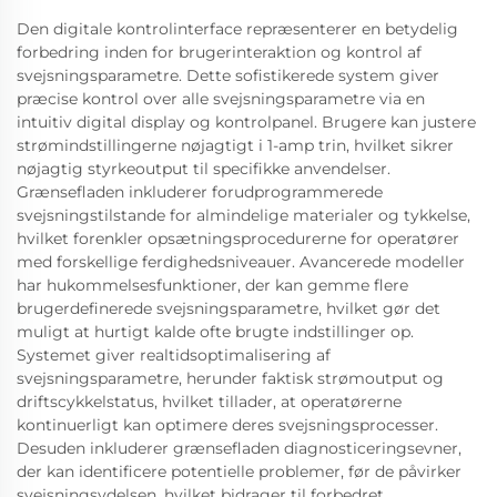
Den digitale kontrolinterface repræsenterer en betydelig
forbedring inden for brugerinteraktion og kontrol af
svejsningsparametre. Dette sofistikerede system giver
præcise kontrol over alle svejsningsparametre via en
intuitiv digital display og kontrolpanel. Brugere kan justere
strømindstillingerne nøjagtigt i 1-amp trin, hvilket sikrer
nøjagtig styrkeoutput til specifikke anvendelser.
Grænsefladen inkluderer forudprogrammerede
svejsningstilstande for almindelige materialer og tykkelse,
hvilket forenkler opsætningsprocedurerne for operatører
med forskellige ferdighedsniveauer. Avancerede modeller
har hukommelsesfunktioner, der kan gemme flere
brugerdefinerede svejsningsparametre, hvilket gør det
muligt at hurtigt kalde ofte brugte indstillinger op.
Systemet giver realtidsoptimalisering af
svejsningsparametre, herunder faktisk strømoutput og
driftscykkelstatus, hvilket tillader, at operatørerne
kontinuerligt kan optimere deres svejsningsprocesser.
Desuden inkluderer grænsefladen diagnosticeringsevner,
der kan identificere potentielle problemer, før de påvirker
svejsningsydelsen, hvilket bidrager til forbedret