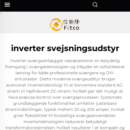
inverter svejsningsudstyr
Inverter-sværgeanlægget repræsenterer en betydelig
fremgang i sværgeteknologien og tilbyder en sofistikkeret
løsning for både professionelle sværgere og DIY-
entusiaster. Dette moderne sværgeudstyr bruger
avanceret inverterteknologi til at konvertere standard AC-
strøm til højfrekvent DC-strøm, hvilket gør det muligt at
have præcise kontrol over sværgeprocessen. Systemets
grundlæggende funktionalitet omfatter justerbare
strømindstillinger, typisk mellem 20 og 200 amper, hvilket
giver fleksibilitet til forskellige sværgeanvendelser.
Inverterteknologien reducerer betydeligt
transformatorstørrelsen, hvilket resulterer i et kompakt og