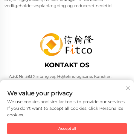
vedligeholdelsesplanlægning og reduceret nedetid.
KONTAKT OS
Add: Nr. 583 Xintang vej, Højteknologisone, Kunshan,
Suzhou by, Jiangsu provins, Kina. 215316
Tel:
+86-137 6186 0079
We value your privacy
E-mail:
[email protected]
We use cookies and similar tools to provide our services.
If you don't want to accept all cookies, click Personalize
cookies.
Copyright © 2026 Faith-Han Intelligent Technology Co., Ltd. Alle
rettigheder forbeholdes. -
Privatlivspolitik
Accept all