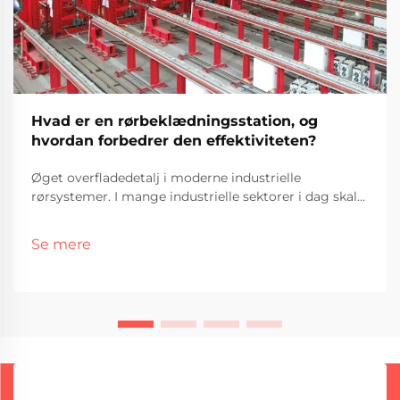
Hvad er en rørbeklædningsstation, og
hvordan forbedrer den effektiviteten?
Øget overfladedetalj i moderne industrielle
rørsystemer. I mange industrielle sektorer i dag skal
rørsystemer ikke blot transportere materialer
effektivt, men også modstå ekstreme forhold såsom
Se mere
korrosion, højt tryk og varme. For at imødekomme
disse udfordringer anvendes avancerede løsninger
som rørbeklædningsstationer, som forbedrer
overfladens modstandskraft og sikrer langsigtet
driftssikkerhed under hårde forhold.