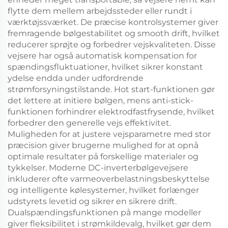
flytte dem mellem arbejdssteder eller rundt i
værktøjssværket. De præcise kontrolsystemer giver
fremragende bølgestabilitet og smooth drift, hvilket
reducerer sprøjte og forbedrer vejskvaliteten. Disse
vejsere har også automatisk kompensation for
spændingsfluktuationer, hvilket sikrer konstant
ydelse endda under udfordrende
strømforsyningstilstande. Hot start-funktionen gør
det lettere at initiere bølgen, mens anti-stick-
funktionen forhindrer elektrodfastfrysende, hvilket
forbedrer den generelle vejs effektivitet.
Muligheden for at justere vejsparametre med stor
præcision giver brugerne mulighed for at opnå
optimale resultater på forskellige materialer og
tykkelser. Moderne DC-inverterbølgevejsere
inkluderer ofte varmeoverbelastningsbeskyttelse
og intelligente kølesystemer, hvilket forlænger
udstyrets levetid og sikrer en sikrere drift.
Dualspændingsfunktionen på mange modeller
giver fleksibilitet i strømkildevalg, hvilket gør dem