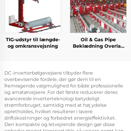
TIG-udstyr til længde-
Oil & Gas Pipe
og omkransvejsning
Beklædning Overlay
TIG svejsemaskine
DC-inverterbølgevejsere tilbyder flere
overbevisende fordele, der gør dem til en
fremragende valgmulighed for både professionelle
og amatørvejsere. For det første reducerer deres
avancerede inverterteknologi betydeligt
strømforbruget, samtidig med at høj ydelse
opretholdes, hvilket resulterer i lavere
driftskostninger og forbedret energieffektivitet.
Den kompakte og letvejrende design gør disse
enheder meget transportable, så vejsere nemt kan