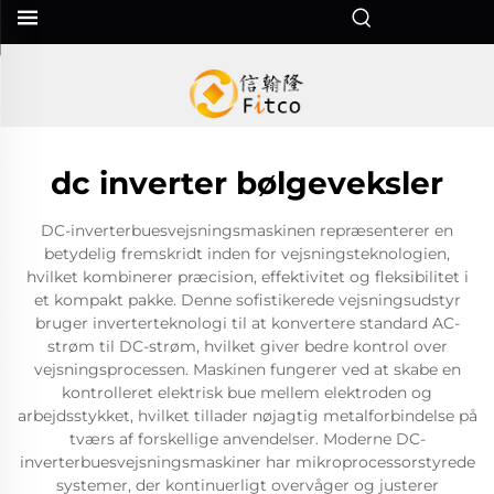
dc inverter bølgeveksler
DC-inverterbuesvejsningsmaskinen repræsenterer en
betydelig fremskridt inden for vejsningsteknologien,
hvilket kombinerer præcision, effektivitet og fleksibilitet i
et kompakt pakke. Denne sofistikerede vejsningsudstyr
bruger inverterteknologi til at konvertere standard AC-
strøm til DC-strøm, hvilket giver bedre kontrol over
vejsningsprocessen. Maskinen fungerer ved at skabe en
kontrolleret elektrisk bue mellem elektroden og
arbejdsstykket, hvilket tillader nøjagtig metalforbindelse på
tværs af forskellige anvendelser. Moderne DC-
inverterbuesvejsningsmaskiner har mikroprocessorstyrede
systemer, der kontinuerligt overvåger og justerer