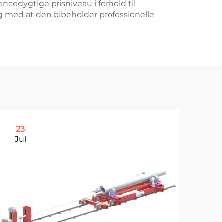
cedygtige prisniveau i forhold til
ig med at den bibeholder professionelle
23
2
Jul
Ju