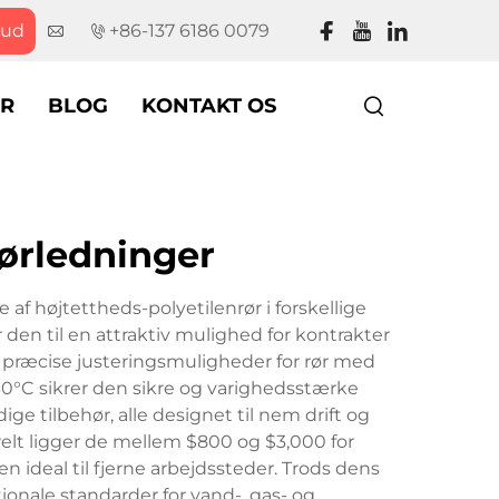
bud
+86-137 6186 0079
R
BLOG
KONTAKT OS
rørledninger
f højtettheds-polyetilenrør i forskellige
en til en attraktiv mulighed for kontrakter
 præcise justeringsmuligheder for rør med
0°C sikrer den sikre og varighedsstærke
 tilbehør, alle designet til nem drift og
relt ligger de mellem $800 og $3,000 for
 ideal til fjerne arbejdssteder. Trods dens
ionale standarder for vand-, gas- og