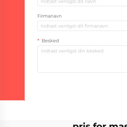
Firmanavn
Besked
pris for ma