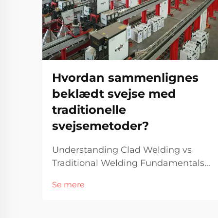
Hvordan sammenlignes
beklædt svejse med
traditionelle
svejsemetoder?
Understanding Clad Welding vs
Traditional Welding Fundamentals
of Clad Welding Clad svejsning,
Se mere
sommetider kaldet beklædning,
indebærer i bund og grund at binde
forskellige metaller sammen ved at