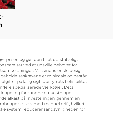
t-
n
 prisen og gør den til et uerstatteligt
besparelser ved at udskille behovet for
riftsomkostninger. Maskinens enkle design
dligeholdelseskravene er minimale og består
gifter på lang sigt. Udstyrrets fleksibilitet i
or flere specialiserede værktøjer. Dets
ordringer og forbundne omkostninger.
gende afkast på investeringen gennem en
mbringelse, selv med manuel drift, hvilket
niske system reducerer sandsynligheden for