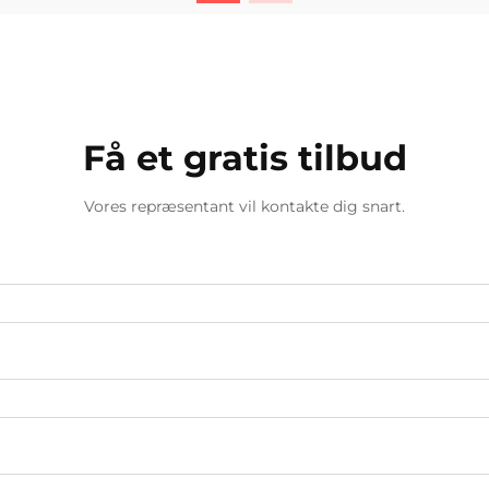
godt. Flere ampere betyder generelt
mere varme, der bliver lagt i m...
Få et gratis tilbud
Vores repræsentant vil kontakte dig snart.