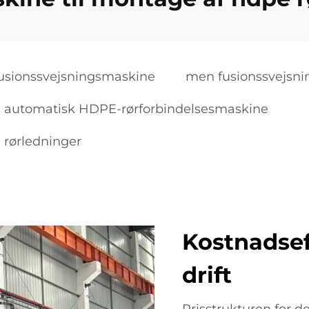
usionssvejsningsmaskine
men fusionssvejsn
automatisk HDPE-rørforbindelsesmaskine
 rørledninger
Kostnadsef
drift