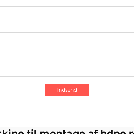
Indsend
skine til montage af hdpe 