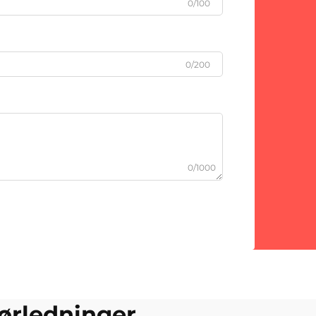
0/100
0/200
0/1000
rørledninger