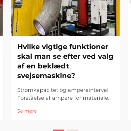
Hvilke vigtige funktioner
skal man se efter ved valg
af en beklædt
svejsemaskine?
Strømkapacitet og ampereinterval
Forståelse af ampere for materiale
tykkelse Når det kommer til
Se mere
svejsning af forskellige materiale
tykkelser, spiller ampere en stor
rolle i, hvad der faktisk fungerer