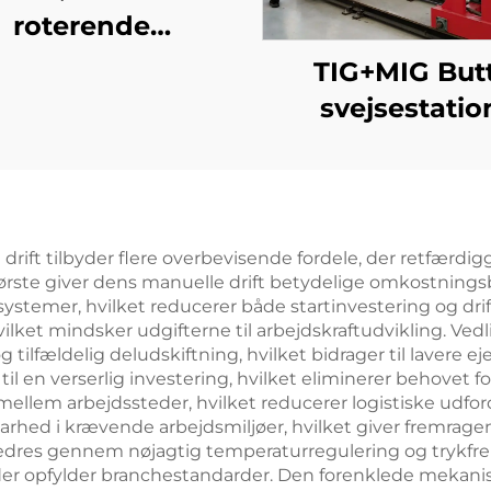
roterende
lædningsstation
TIG+MIG But
svejsestatio
t tilbyder flere overbevisende fordele, der retfærdiggør
t første giver dens manuelle drift betydelige omkostnings
 systemer, hvilket reducerer både startinvestering og d
vilket mindsker udgifterne til arbejdskraftudvikling. Ve
ældelig deludskiftning, hvilket bidrager til lavere ejeraf
 til en verserlig investering, hvilket eliminerer behovet f
 mellem arbejdssteder, hvilket reducerer logistiske udf
arhed i krævende arbejdsmiljøer, hvilket giver fremra
rbedres gennem nøjagtig temperaturregulering og trykfre
r, der opfylder branchestandarder. Den forenklede meka