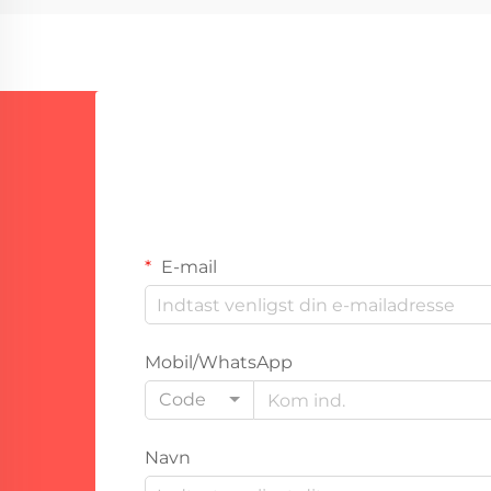
anvende et korrosionsbestandigt
metallag over et andet materiale. -
Det er...
E-mail
Mobil/WhatsApp
Code
Navn