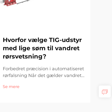
Hvorfor vælge TIG-udstyr
Så
med lige søm til vandret
rig
rørsvetsning?
rø
din
Forbedret præcision i automatiseret
rørfalsning Når det gælder vandret
Opt
rørfalsning, søger producenter og
sve
Se mere
fabrikanter ofte udstyr, der
rør
Se 
garanterer konsistent høj kvalitet,
indu
fart og stærke søm. Blandt de
rørs
tilgængelige teknologier, Straight
var