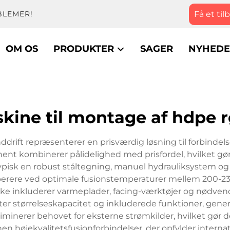
Få et til
BLEMER!
OM OS
PRODUKTER
SAGER
NYHEDE
skine til montage af hdpe 
ft repræsenterer en prisværdig løsning til forbindelse a
t kombinerer pålidelighed med prisfordel, hvilket gør d
ypisk en robust ståltegning, manuel hydrauliksystem og
erere ved optimale fusionstemperaturer mellem 200-23
 inkluderer varmeplader, facing-værktøjer og nødvendige
efter størrelseskapacitet og inkluderede funktioner, gene
minerer behovet for eksterne strømkilder, hvilket gør den
 højekvalitetsfusionforbindelser, der opfylder internat