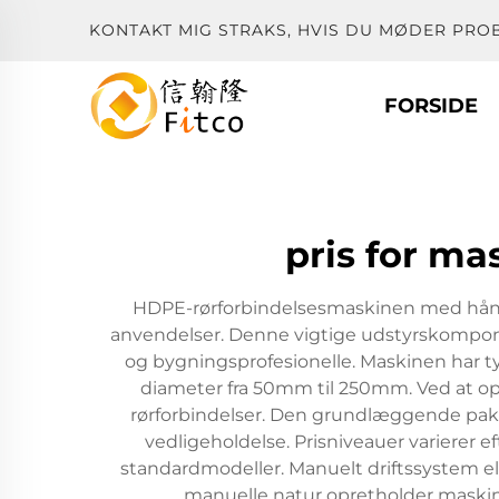
KONTAKT MIG STRAKS, HVIS DU MØDER PRO
FORSIDE
pris for ma
HDPE-rørforbindelsesmaskinen med hånddri
anvendelser. Denne vigtige udstyrskomponen
og bygningsprofesionelle. Maskinen har t
diameter fra 50mm til 250mm. Ved at op
rørforbindelser. Den grundlæggende pakke
vedligeholdelse. Prisniveauer varierer 
standardmodeller. Manuelt driftssystem eli
manuelle natur opretholder maskinen