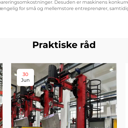
epareringsomkostninger. Desuden er maskinens konkurren
lgængelig for små og mellemstore entreprenører, samtid
Praktiske råd
30
Jun