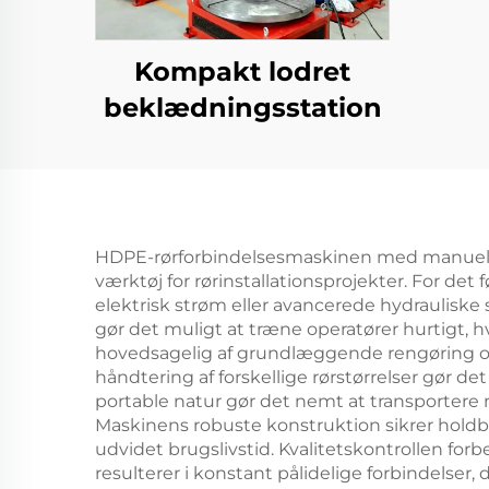
bek
Kompakt lodret
beklædningsstation
HDPE-rørforbindelsesmaskinen med manuel drif
værktøj for rørinstallationsprojekter. For de
elektrisk strøm eller avancerede hydrauliske
gør det muligt at træne operatører hurtigt, h
hovedsagelig af grundlæggende rengøring og tilf
håndtering af forskellige rørstørrelser gør det
portable natur gør det nemt at transportere
Maskinens robuste konstruktion sikrer holdb
udvidet brugslivstid. Kvalitetskontrollen fo
resulterer i konstant pålidelige forbindelse