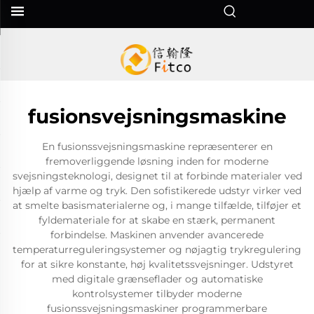
fusionsvejsningsmaskine
En fusionssvejsningsmaskine repræsenterer en
fremoverliggende løsning inden for moderne
svejsningsteknologi, designet til at forbinde materialer ved
hjælp af varme og tryk. Den sofistikerede udstyr virker ved
at smelte basismaterialerne og, i mange tilfælde, tilføjer et
fyldemateriale for at skabe en stærk, permanent
forbindelse. Maskinen anvender avancerede
temperaturreguleringsystemer og nøjagtig trykregulering
for at sikre konstante, høj kvalitetssvejsninger. Udstyret
med digitale grænseflader og automatiske
kontrolsystemer tilbyder moderne
fusionssvejsningsmaskiner programmerbare