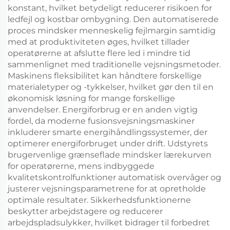
konstant, hvilket betydeligt reducerer risikoen for
ledfejl og kostbar ombygning. Den automatiserede
proces mindsker menneskelig fejlmargin samtidig
med at produktiviteten øges, hvilket tillader
operatørerne at afslutte flere led i mindre tid
sammenlignet med traditionelle vejsningsmetoder.
Maskinens fleksibilitet kan håndtere forskellige
materialetyper og -tykkelser, hvilket gør den til en
økonomisk løsning for mange forskellige
anvendelser. Energiforbrug er en anden vigtig
fordel, da moderne fusionsvejsningsmaskiner
inkluderer smarte energihåndlingssystemer, der
optimerer energiforbruget under drift. Udstyrets
brugervenlige grænseflade mindsker lærekurven
for operatørerne, mens indbyggede
kvalitetskontrolfunktioner automatisk overvåger og
justerer vejsningsparametrene for at opretholde
optimale resultater. Sikkerhedsfunktionerne
beskytter arbejdstagere og reducerer
arbejdspladsulykker, hvilket bidrager til forbedret