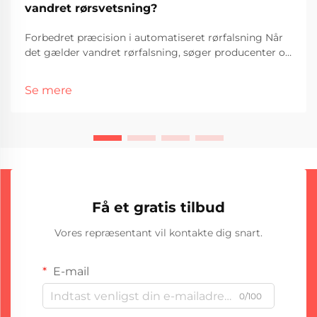
vandret rørsvetsning?
Forbedret præcision i automatiseret rørfalsning Når
det gælder vandret rørfalsning, søger producenter og
fabrikanter ofte udstyr, der garanterer konsistent høj
kvalitet, fart og stærke søm. Blandt de tilgængelige
Se mere
teknologier, Straight Seam TIG...
Få et gratis tilbud
Vores repræsentant vil kontakte dig snart.
E-mail
0/100