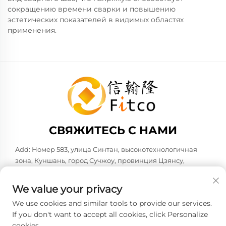
сокращению времени сварки и повышению
эстетических показателей в видимых областях
применения.
СВЯЖИТЕСЬ С НАМИ
Add: Номер 583, улица Синтан, высокотехнологичная
зона, Куншань, город Сучжоу, провинция Цзянсу,
Народная Республика Китай. 215316
Тел.:
+86-137 6186 0079
We value your privacy
Эл. почта:
[email protected]
We use cookies and similar tools to provide our services.
If you don't want to accept all cookies, click Personalize
cookies.