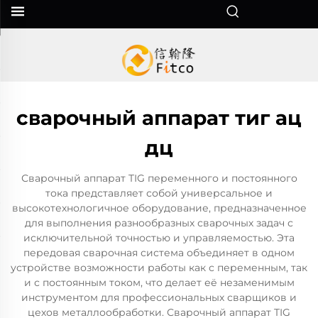
сварочный аппарат тиг ац
дц
Сварочный аппарат TIG переменного и постоянного
тока представляет собой универсальное и
высокотехнологичное оборудование, предназначенное
для выполнения разнообразных сварочных задач с
исключительной точностью и управляемостью. Эта
передовая сварочная система объединяет в одном
устройстве возможности работы как с переменным, так
и с постоянным током, что делает её незаменимым
инструментом для профессиональных сварщиков и
цехов металлообработки. Сварочный аппарат TIG