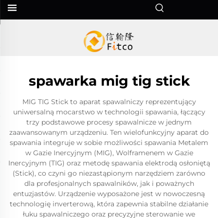
spawarka mig tig stick
MIG TIG Stick to aparat spawalniczy reprezentujący
uniwersalną mocarstwo w technologii spawania, łączący
trzy podstawowe procesy spawalnicze w jednym
zaawansowanym urządzeniu. Ten wielofunkcyjny aparat do
spawania integruje w sobie możliwości spawania Metalem
w Gazie Inercyjnym (MIG), Wolframenem w Gazie
Inercyjnym (TIG) oraz metodę spawania elektrodą osłoniętą
(Stick), co czyni go niezastąpionym narzędziem zarówno
dla profesjonalnych spawalników, jak i poważnych
entuzjastów. Urządzenie wyposażone jest w nowoczesną
technologię inverterową, która zapewnia stabilne działanie
łuku spawalniczego oraz precyzyjne sterowanie we