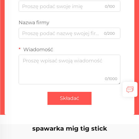
0/100
Nazwa firmy
0/200
Wiadomość
0/1000
Składać
spawarka mig tig stick