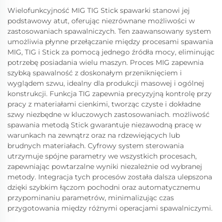
Wielofunkcyjność MIG TIG Stick spawarki stanowi jej
podstawowy atut, oferując niezrównane możliwości w
zastosowaniach spawalniczych. Ten zaawansowany system
umożliwia płynne przełączanie między procesami spawania
MIG, TIG i Stick za pomocą jednego źródła mocy, eliminując
potrzebę posiadania wielu maszyn. Proces MIG zapewnia
szybką spawalność z doskonałym przeniknięciem i
wyglądem szwu, idealny dla produkcji masowej i ogólnej
konstrukcji. Funkcja TIG zapewnia precyzyjną kontrolę przy
pracy z materiałami cienkimi, tworząc czyste i dokładne
szwy niezbędne w kluczowych zastosowaniach. możliwość
spawania metodą Stick gwarantuje niezawodną pracę w
warunkach na zewnątrz oraz na rdzewiejących lub
brudnych materiałach. Cyfrowy system sterowania
utrzymuje spójne parametry we wszystkich procesach,
zapewniając powtarzalne wyniki niezależnie od wybranej
metody. Integracja tych procesów została dalsza ulepszona
dzięki szybkim łączom pochodni oraz automatycznemu
przypominaniu parametrów, minimalizując czas
przygotowania między różnymi operacjami spawalniczymi.