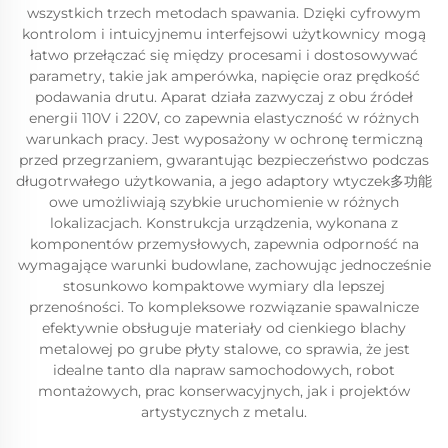
wszystkich trzech metodach spawania. Dzięki cyfrowym
kontrolom i intuicyjnemu interfejsowi użytkownicy mogą
łatwo przełączać się między procesami i dostosowywać
parametry, takie jak amperówka, napięcie oraz prędkość
podawania drutu. Aparat działa zazwyczaj z obu źródeł
energii 110V i 220V, co zapewnia elastyczność w różnych
warunkach pracy. Jest wyposażony w ochronę termiczną
przed przegrzaniem, gwarantując bezpieczeństwo podczas
długotrwałego użytkowania, a jego adaptory wtyczek多功能
owe umożliwiają szybkie uruchomienie w różnych
lokalizacjach. Konstrukcja urządzenia, wykonana z
komponentów przemysłowych, zapewnia odporność na
wymagające warunki budowlane, zachowując jednocześnie
stosunkowo kompaktowe wymiary dla lepszej
przenośności. To kompleksowe rozwiązanie spawalnicze
efektywnie obsługuje materiały od cienkiego blachy
metalowej po grube płyty stalowe, co sprawia, że jest
idealne tanto dla napraw samochodowych, robot
montażowych, prac konserwacyjnych, jak i projektów
artystycznych z metalu.