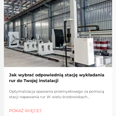
Jak wybrać odpowiednią stację wykładania
rur do Twojej instalacji
Optymalizacja spawania przemysłowego za pomocą
stacji napawania rur W wielu środowiskach
przemysłowych ochrona systemów rurociągowych
przed korozją, zużyciem i ciepłem jest kluczowa dla
POKAŻ WIĘCEJ
utrzymania długoterminowej wydajności i