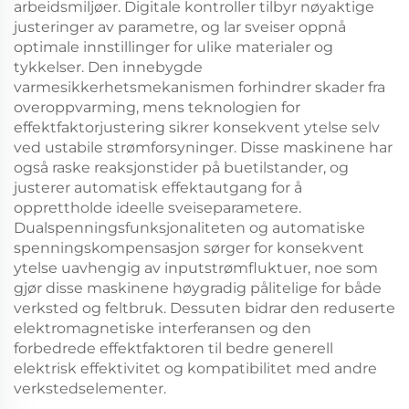
arbeidsmiljøer. Digitale kontroller tilbyr nøyaktige
justeringer av parametre, og lar sveiser oppnå
optimale innstillinger for ulike materialer og
tykkelser. Den innebygde
varmesikkerhetsmekanismen forhindrer skader fra
overoppvarming, mens teknologien for
effektfaktorjustering sikrer konsekvent ytelse selv
ved ustabile strømforsyninger. Disse maskinene har
også raske reaksjonstider på buetilstander, og
justerer automatisk effektautgang for å
opprettholde ideelle sveiseparametere.
Dualspenningsfunksjonaliteten og automatiske
spenningskompensasjon sørger for konsekvent
ytelse uavhengig av inputstrømfluktuer, noe som
gjør disse maskinene høygradig pålitelige for både
verksted og feltbruk. Dessuten bidrar den reduserte
elektromagnetiske interferansen og den
forbedrede effektfaktoren til bedre generell
elektrisk effektivitet og kompatibilitet med andre
verkstedselementer.