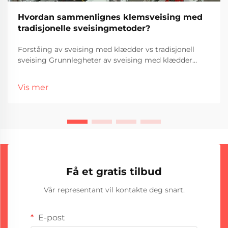
Hvordan sammenlignes klemsveising med
tradisjonelle sveisingmetoder?
Forståing av sveising med klædder vs tradisjonell
sveising Grunnlegheter av sveising med klædder
Sveising med klædder, som av og til blir kalla
klædder, handlar om å knyta ulike metaller saman
Vis mer
ved å påføre eit korrosjonsresistent metalllag over eit
anna materiale. Det er ein...
Få et gratis tilbud
Vår representant vil kontakte deg snart.
E-post