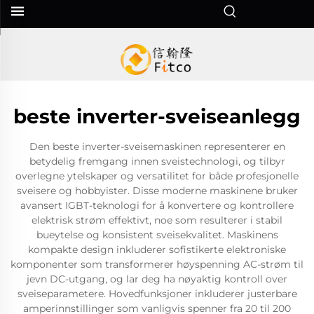
beste inverter-sveiseanlegg
Den beste inverter-sveisemaskinen representerer en
betydelig fremgang innen sveistechnologi, og tilbyr
overlegne ytelskaper og versatilitet for både profesjonelle
sveisere og hobbyister. Disse moderne maskinene bruker
avansert IGBT-teknologi for å konvertere og kontrollere
elektrisk strøm effektivt, noe som resulterer i stabil
bueytelse og konsistent sveisekvalitet. Maskinens
kompakte design inkluderer sofistikerte elektroniske
komponenter som transformerer høyspenning AC-strøm til
jevn DC-utgang, og lar deg ha nøyaktig kontroll over
sveiseparametere. Hovedfunksjoner inkluderer justerbare
amperinnstillinger som vanligvis spenner fra 20 til 200