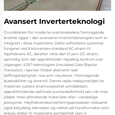
Avansert Inverterteknologi
Grundstenen for moderne svarterekselens fremragende
kvalitet ligger i den avanserte inverterteknologien som er
integrert i disse maskinene. Dette sofistikerte systemet
fungerer ved å konvertere standard AC-strøm til
høyfrekvens AC, deretter rette den til jevn DC-strøm,
samtidig som det opprettholder nøyaktig kontroll over
utgangen. IGBT-teknologien (Insulated Gate Bipolar
Transistor) i kjernen tillater ekstremt rask
skiftingshastighet, noe som resulterer i fremragende
buestabilitet og kontroll. Denne raske reaksjonstiden lar
maskinen justere strømoutputtet umiddelbart,
opprettholdende optimale svartereksforhold selv når man
jobber med utfordrende materialer eller i vanskelige
posisjoner. Høyfrekvenskonverteringsprosessen reduserer
også betydelig størrelsen og vekten på transformator som
kreves, bidrar til maskinens portabilitet uten å