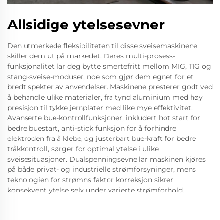
Allsidige ytelsesevner
Den utmerkede fleksibiliteten til disse sveisemaskinene
skiller dem ut på markedet. Deres multi-prosess-
funksjonalitet lar deg bytte smertefritt mellom MIG, TIG og
stang-sveise-moduser, noe som gjør dem egnet for et
bredt spekter av anvendelser. Maskinene presterer godt ved
å behandle ulike materialer, fra tynd aluminium med høy
presisjon til tykke jernplater med like mye effektivitet.
Avanserte bue-kontrollfunksjoner, inkludert hot start for
bedre buestart, anti-stick funksjon for å forhindre
elektroden fra å klebe, og justerbart bue-kraft for bedre
tråkkontroll, sørger for optimal ytelse i ulike
sveisesituasjoner. Dualspenningsevne lar maskinen kjøres
på både privat- og industrielle strømforsyninger, mens
teknologien for strømns faktor korreksjon sikrer
konsekvent ytelse selv under varierte strømforhold.