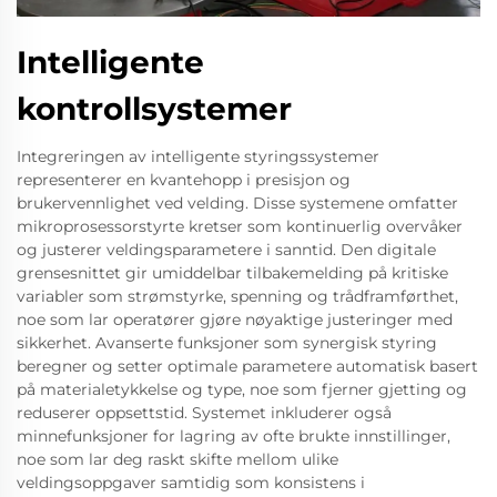
Intelligente
kontrollsystemer
Integreringen av intelligente styringssystemer
representerer en kvantehopp i presisjon og
brukervennlighet ved velding. Disse systemene omfatter
mikroprosessorstyrte kretser som kontinuerlig overvåker
og justerer veldingsparametere i sanntid. Den digitale
grensesnittet gir umiddelbar tilbakemelding på kritiske
variabler som strømstyrke, spenning og trådframførthet,
noe som lar operatører gjøre nøyaktige justeringer med
sikkerhet. Avanserte funksjoner som synergisk styring
beregner og setter optimale parametere automatisk basert
på materialetykkelse og type, noe som fjerner gjetting og
reduserer oppsettstid. Systemet inkluderer også
minnefunksjoner for lagring av ofte brukte innstillinger,
noe som lar deg raskt skifte mellom ulike
veldingsoppgaver samtidig som konsistens i