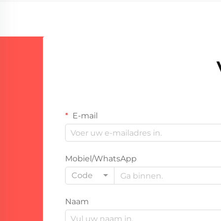
corrosiebestendige metalen laag op
een ander materiaal aan te
brengen. De te...
E-mail
Mobiel/WhatsApp
Code
Naam