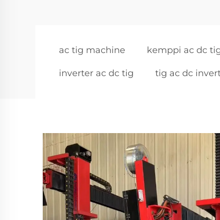
ac tig machine
kemppi ac dc ti
inverter ac dc tig
tig ac dc inver