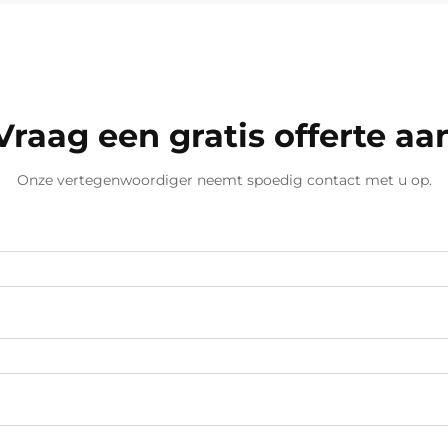
fabrieken minder werknemers
nodig hebben die de hele dag over
hen staan. De redder...
Vraag een gratis offerte aa
Onze vertegenwoordiger neemt spoedig contact met u op.