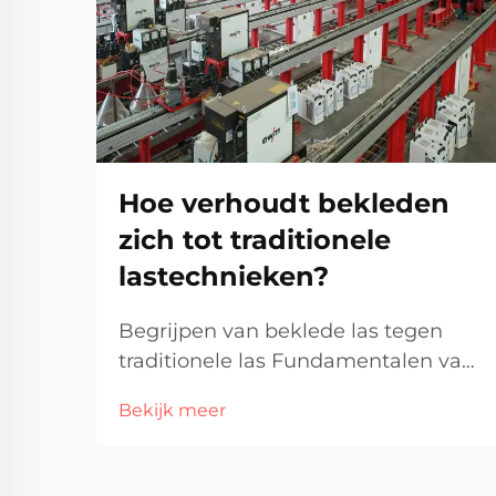
Hoe verhoudt bekleden
zich tot traditionele
lastechnieken?
Begrijpen van beklede las tegen
traditionele las Fundamentalen van
beklede las Beklede las, soms
Bekijk meer
bekleding genoemd, omvat in
principe het samenvoegen van
verschillende metalen door een