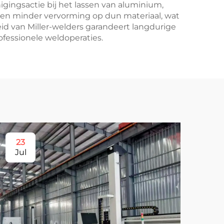
gingsactie bij het lassen van aluminium,
e en minder vervorming op dun materiaal, wat
id van Miller-welders garandeert langdurige
fessionele weldoperaties.
23
2
Jul
Au