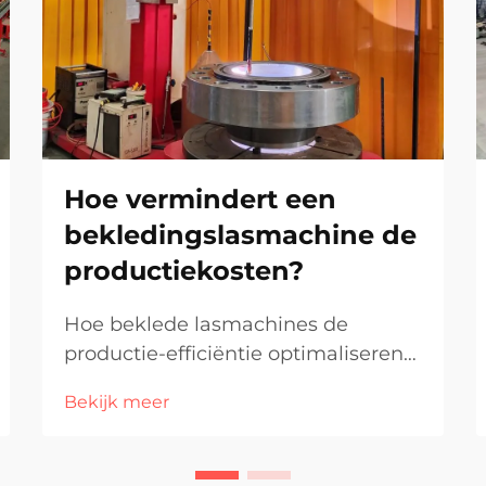
Hoe vermindert een
bekledingslasmachine de
productiekosten?
Hoe beklede lasmachines de
productie-efficiëntie optimaliseren
Geautomatiseerde werking en
Bekijk meer
verminderde arbeidskosten Beklede
lasmachines werken tegenwoordig
vrijwel zelfstandig, wat betekent dat