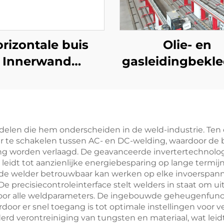
rizontale buis
Olie- en
Innerwand
gasleidingbekl
echtnaad TIG-
Overlay TIG
apparatuur
lasmachine
rdelen die hem onderscheiden in de weld-industrie. Ten 
er te schakelen tussen AC- en DC-welding, waardoor d
ng worden verlaagd. De geavanceerde invertertechnolog
t leidt tot aanzienlijke energiebesparing op lange term
r de welder betrouwbaar kan werken op elke invoerspann
 precisiecontroleinterface stelt welders in staat om u
oor alle weldparameters. De ingebouwde geheugenfuncti
oor er snel toegang is tot optimale instellingen voor 
rd verontreiniging van tungsten en materiaal, wat leidt