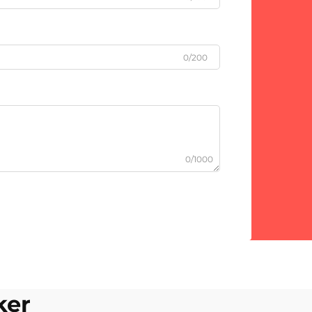
0/200
0/1000
ker