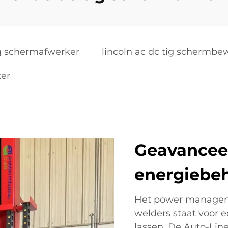
g schermafwerker
lincoln ac dc tig schermbe
ter
Geavancee
energiebe
Het power manageme
welders staat voor 
lassen. De Auto-Lin