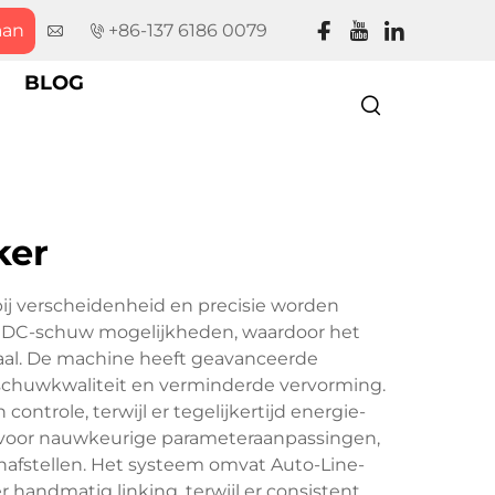
aan
+86-137 6186 0079
BLOG
ker
ij verscheidenheid en precisie worden
s DC-schuw mogelijkheden, waardoor het
staal. De machine heeft geavanceerde
 schuwkwaliteit en verminderde vervorming.
ontrole, terwijl er tegelijkertijd energie-
n voor nauwkeurige parameteraanpassingen,
nafstellen. Het systeem omvat Auto-Line-
 handmatig linking, terwijl er consistent