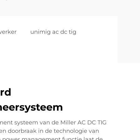
werker
unimig ac dc tig
rd
heersysteem
nt systeem van de Miller AC DC TIG
een doorbraak in de technologie van
e power management functie laat de