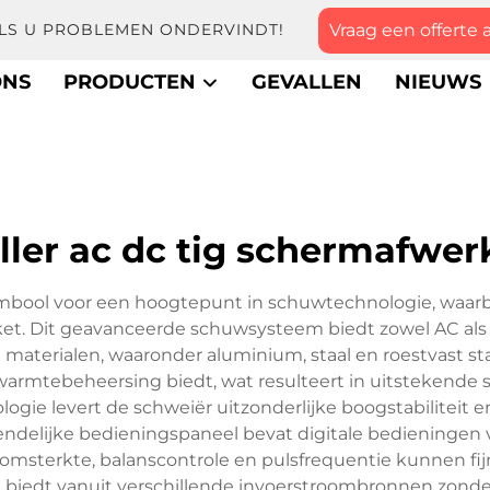
Vraag een offerte 
ALS U PROBLEMEN ONDERVINDT!
ONS
PRODUCTEN
GEVALLEN
NIEUWS
ller ac dc tig schermafwer
ymbool voor een hoogtepunt in schuwtechnologie, waarb
ket. Dit geavanceerde schuwsysteem biedt zowel AC al
n materialen, waaronder aluminium, staal en roestvast 
armtebeheersing biedt, wat resulteert in uitstekende
e levert de schweiër uitzonderlijke boogstabiliteit en c
riendelijke bedieningspaneel bevat digitale bedieninge
oomsterkte, balanscontrole en pulsfrequentie kunnen fij
eit biedt vanuit verschillende invoerstroombronnen zonder