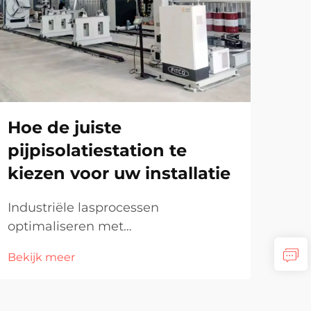
Hoe de juiste
Ho
pijpisolatiestation te
la
kiezen voor uw installatie
es
Industriële lasprocessen
Prec
optimaliseren met
opp
pijpbecladdingsstations In veel
fabr
Bekijk meer
Beki
industriële omgevingen is het
han
beschermen van leidingsystemen
lask
tegen corrosie, slijtage en hitte
op 