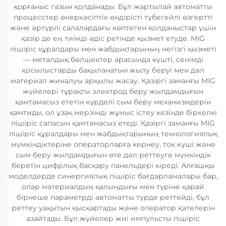
қорғаныс газын қолданады. Бұл жартылай автоматты
процесстер өнеркәсіптік өндірісті түбегейлі өзгертті
және әртүрлі салалардағы көптеген қолданыстар үшін
қазір де ең тиімді әдіс ретінде қызмет етуде. MIG
пішіріс құралдары мен жабдықтарының негізгі қызметі
— металдық бөлшектер арасында күшті, сенімді
қосылыстарды бақыланатын жылу беруі мен дәл
материал жиналуы арқылы жасау. Қазіргі заманғы MIG
жүйелері тұрақты электрод беру жылдамдығын
қамтамасыз ететін күрделі сым беру механизмдерін
қамтиды, ол ұзақ мерзімді жұмыс істеу кезінде біркелкі
пішіріс сапасын қамтамасыз етеді. Қазіргі заманғы MIG
пішіріс құралдары мен жабдықтарының технологиялық
мүмкіндіктеріне операторларға кернеу, ток күші және
сым беру жылдамдығын өте дәл реттеуге мүмкіндік
беретін цифрлық басқару панельдері кіреді. Алғашқы
моделдерде синергиялық пішіріс бағдарламалары бар,
олар материалдың қалыңдығы мен түріне қарай
бірнеше параметрді автоматты түрде реттейді, бұл
реттеу уақытын қысқартады және оператор қателерін
азайтады. Бұл жүйелер жиі импульсты пішіріс