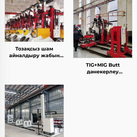
Тозақсыз шам
айналдыру жабын
станциясы
TIG+MIG Butt
дәнекерлеу
станциясы