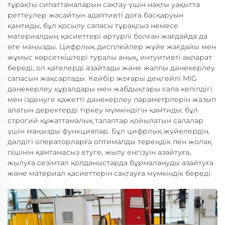
тұрақты сипаттамаларын сақтау үшін нақты уақытта
реттеулер жасайтын адаптивті доға басқаруын
қамтиды, бұл қосылу сапасы тұрақсыз немесе
материалдың қасиеттері әртүрлі болған жағдайда да
өте маңызды. Цифрлық дисплейлер жүйе жағдайы мен
жұмыс көрсеткіштері туралы анық, интуитивті ақпарат
береді, ол қателерді азайтады және жалпы дәнекерлеу
сапасын жақсартады. Кейбір жоғары деңгейлі MIG
дәнекерлеу құралдары мен жабдықтары сапа кепілдігі
мен ізденуге қажетті дәнекерлеу параметрлерін жазып
алатын деректерді тіркеу мүмкіндігін қамтиды; бұл
строгий құжаттамалық талаптар қойылатын салалар
үшін маңызды функциялар. Бұл цифрлық жүйелердің
дәлдігі операторларға оптималды тереңдік пен жолақ
пішінін қамтамасыз етуге, жылу енгізуін азайтуға,
жылуға сезімтал қолданыстарда бұрмалануды азайтуға
және материал қасиеттерін сақтауға мүмкіндік береді.