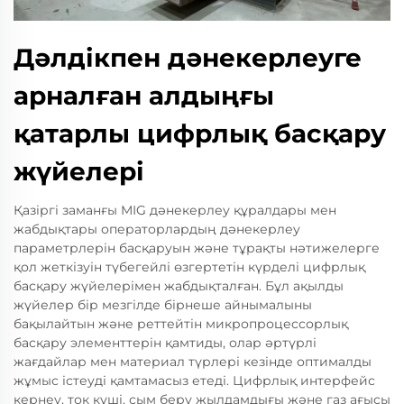
Дәлдікпен дәнекерлеуге
арналған алдыңғы
қатарлы цифрлық басқару
жүйелері
Қазіргі заманғы MIG дәнекерлеу құралдары мен
жабдықтары операторлардың дәнекерлеу
параметрлерін басқаруын және тұрақты нәтижелерге
қол жеткізуін түбегейлі өзгертетін күрделі цифрлық
басқару жүйелерімен жабдықталған. Бұл ақылды
жүйелер бір мезгілде бірнеше айнымалыны
бақылайтын және реттейтін микропроцессорлық
басқару элементтерін қамтиды, олар әртүрлі
жағдайлар мен материал түрлері кезінде оптималды
жұмыс істеуді қамтамасыз етеді. Цифрлық интерфейс
кернеу, ток күші, сым беру жылдамдығы және газ ағысы