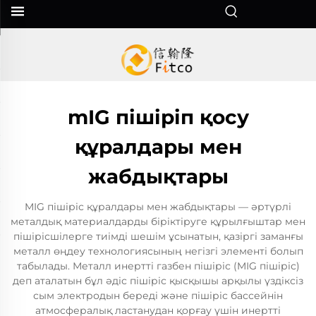
mIG пішіріп қосу
құралдары мен
жабдықтары
MIG пішіріс құралдары мен жабдықтары — әртүрлі
металдық материалдарды біріктіруге құрылғыштар мен
пішірісшілерге тиімді шешім ұсынатын, қазіргі заманғы
металл өңдеу технологиясының негізгі элементі болып
табылады. Металл инертті газбен пішіріс (MIG пішіріс)
деп аталатын бұл әдіс пішіріс қысқышы арқылы үздіксіз
сым электродын береді және пішіріс бассейнін
атмосфералық ластанудан қорғау үшін инертті