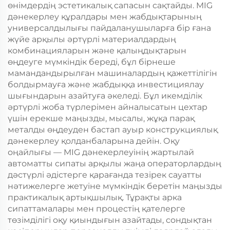
өнімдердің эстетикалық сапасын сақтайды. MIG
дәнекерлеу құралдары мен жабдықтарының
универсалдылығы пайдаланушыларға бір ғана
жүйе арқылы әртүрлі материалдардың
комбинацияларын және қалыңдықтарын
өңдеуге мүмкіндік береді, бұл бірнеше
мамандандырылған машиналардың қажеттілігін
болдырмауға және жабдыққа инвестициялау
шығындарын азайтуға әкеледі. Бұл икемділік
әртүрлі жоба түрлерімен айналысатын цехтар
үшін ерекше маңызды, мысалы, жұқа парақ
металды өңдеуден бастап ауыр конструкциялық
дәнекерлеу қолданбаларына дейін. Оқу
оңайлығы — MIG дәнекерлеуінің жартылай
автоматты сипаты арқылы жаңа операторлардың
дәстүрлі әдістерге қарағанда тезірек сауатты
нәтижелерге жетуіне мүмкіндік беретін маңызды
практикалық артықшылық. Тұрақты арка
сипаттамалары мен процестің қателерге
төзімділігі оқу қиындығын азайтады, сондықтан