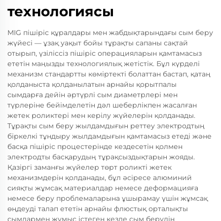
технологиясы
MIG пішіріс құралдары мен жабдықтарындағы сым беру
жүйесі — ұзақ уақыт бойы тұрақты сапаны сақтай
отырып, үзіліссіз пішіріс операцияларын қамтамасыз
ететін маңызды технологиялық жетістік. Бұл күрделі
механизм стандартты көміртекті болаттан бастап, қатаң
қолданыста қолданылатын арнайы қорытпалы
сымдарға дейін әртүрлі сым диаметрлері мен
түрлеріне бейімделетін дәл шеберлікпен жасалған
жетек роликтері мен керілу жүйелерін қолданады.
Тұрақты сым беру жылдамдығын реттеу электродтың
біркелкі тұндыру жылдамдығын қамтамасыз етеді және
басқа пішіріс процестерінде кездесетін қолмен
электродты басқарудың тұрақсыздықтарын жояды.
Қазіргі заманғы жүйелер төрт роликті жетек
механизмдерін қолданады, бұл әсіресе алюминий
сияқты жұмсақ материалдар немесе деформацияға
немесе беру проблемаларына ұшырамау үшін жұмсақ
өңдеуді талап ететін арнайы флюстық орталықты
сымдармен жұмыс істеген кезде сым берудің