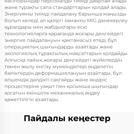
кәсіпорындар персоналды тиімді даярлай алады
және тұрақты сапа стандарттарын қолдай алады.
Энергияны тиімді пайдалану барынша маңызды
болып келеді, ал қазіргі заманғы MIG дәнекерлеу
құралдары мен жабдықтары ескі
технологияларға қарағанда жоғары деңгейдегі
энергия пайдалануын қамтамасыз етеді, бұл
операциялық шығындарды азайтады және
экологиялық тұрақтылық мақсаттарын қолдайды.
Алғысқа лайық жоғары деңгейдегі жүйелердің
төмен жылу енгізу мүмкіндіктері өңделетін
бөліктердің деформациялануын азайтады, бұл
өлшемдік дәлдікті сақтайды және өндіріс
процестеріне уақыт пен қосымша шығындар
қосатын екіншілік механикалық өңдеу
қажеттілігін азайтады.
Пайдалы кеңестер