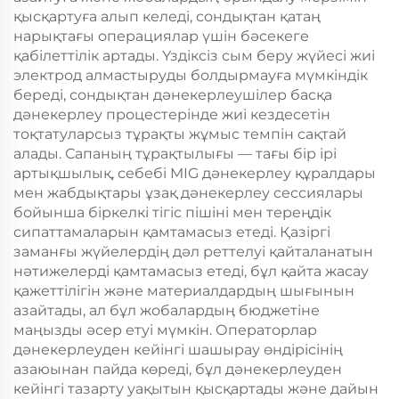
қысқартуға алып келеді, сондықтан қатаң
нарықтағы операциялар үшін бәсекеге
қабілеттілік артады. Үздіксіз сым беру жүйесі жиі
электрод алмастыруды болдырмауға мүмкіндік
береді, сондықтан дәнекерлеушілер басқа
дәнекерлеу процестерінде жиі кездесетін
тоқтатуларсыз тұрақты жұмыс темпін сақтай
алады. Сапаның тұрақтылығы — тағы бір ірі
артықшылық, себебі MIG дәнекерлеу құралдары
мен жабдықтары ұзақ дәнекерлеу сессиялары
бойынша біркелкі тігіс пішіні мен тереңдік
сипаттамаларын қамтамасыз етеді. Қазіргі
заманғы жүйелердің дәл реттелуі қайталанатын
нәтижелерді қамтамасыз етеді, бұл қайта жасау
қажеттілігін және материалдардың шығынын
азайтады, ал бұл жобалардың бюджетіне
маңызды әсер етуі мүмкін. Операторлар
дәнекерлеуден кейінгі шашырау өндірісінің
азаюынан пайда көреді, бұл дәнекерлеуден
кейінгі тазарту уақытын қысқартады және дайын