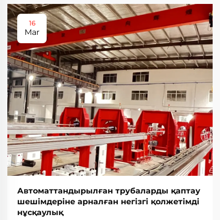
16
Mar
Автоматтандырылған трубаларды қаптау
шешімдеріне арналған негізгі қолжетімді
нұсқаулық