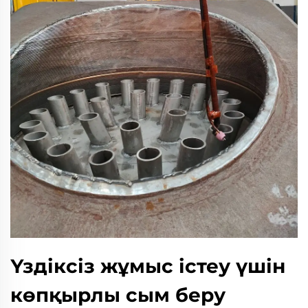
Үздіксіз жұмыс істеу үшін
көпқырлы сым беру