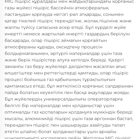
MIG пішіріс құралдары мен жабдықтарындағы қорғаныс
газы жүйесі пішіріс бассейнін атмосфералық
ластанудан қорғауда негізгі рөл атқарады, сонымен
қатар тікелей пішіріс тереңдігіне, жолақ пішініне және
жалпы түйісу сапасына әсер етеді. Бұл күрделі жүйе
инертті немесе жартылай инертті газдардың берілуін
басқарады, олар пішіріс аймағын қорғайтын
атмосфераны құрады, оксидтену процесін
болдырмағанымен, әртүрлі материалдар үшін таза
және берік пішірістер алуға кепілдік береді. Қазіргі
заманғы газ беру жүйелері дәлдікпен жасалған ағыс
өлшегіштер мен реттегіштерді қамтиды, олар пішіріс
процесі бойынша газ қабығының тұрақтылығын
қамтамасыз етеді, бұл жеткіліксіз қорғаныс салдарынан
пайда болатын кеуектілік пен басқа ақауларды жояды.
Бұл жүйелердің универсалдылығы операторларға
белгілі бір материалдар мен қолданыстар үшін
оптималды газ қоспаларын қолдануға мүмкіндік береді:
мысалы, алюминийді пішіріс үшін таза аргоннан бастап,
тереңдеген пішіріс пен шашырауды азайтуды талап
ететін штайнс-болат қолданыстары үшін арнайы
үшкомпонентті қоспаларға дейін. Жетілген MIG пішіріс