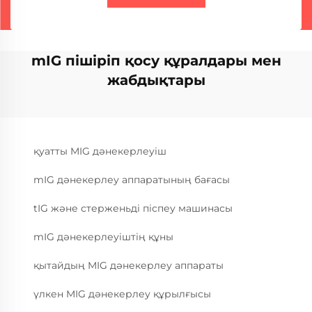
mIG пішіріп қосу құралдары мен
жабдықтары
қуатты MIG дәнекерлеуіш
mIG дәнекерлеу аппаратының бағасы
tIG және стерженьді піспеу машинасы
mIG дәнекерлеуіштің құны
қытайдың MIG дәнекерлеу аппараты
үлкен MIG дәнекерлеу құрылғысы