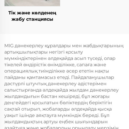
Тік және көлденең
жабу станциясы
MIG дәнекерлеу құралдары мен жабдықтарының
артықшылықтары негізгі қосылу
мүмкіндіктерінен әлдеқайда асып түседі, олар
тікелей өндірістік өнімділікке, сапаға және
операциялық тиімділікке әсер ететін нақты
пайданы қамтамасыз етеді. Пайдаланушылар
дәстүрлі штучтық дәнекерлеу әдістерімен
салыстырғанда әлдеқайда жылдам дәнекерлеу
жылдамдығын бастан кешіреді, бұл жоғары
деңгейдегі қосылатын бөліктердің беріктігін
сақтай отырып, жобаларды әлдеқайда қысқа
уақыт ішінде аяқтауға мүмкіндік береді. Бұл
жылдамдықтың артуы еңбек шығындарын
азайтуға және жобалардың орындалу мерзімін