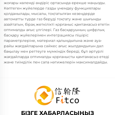
жоғары көлемді өндіріс ортасында ерекше маңызды.
Көптеген жүйелерде газды үнемдеу функциялары
қолданылады, мысалы, тоқтатылған кезеңдерде
автоматты түрде газ беруді тоқтату және шығынды
азайтатын, бірақ жеткілікті қорғаныс қамтамасыз ететін
оптималды ағыс үлгілері. Газ басқаруының цифрлық
басқару жүйелерімен интеграциясы пішіріс
параметрлеріне, материал қалыңдығына және ауа-
райы жағдайларына сәйкес ағыс жылдамдығын дәл
бақылау мен реттеуге мүмкіндік береді, бұл әртүрлі
жағдайларда оптималды қорғанысты қамтамасыз етеді
және тиімділік пен сапа нәтижелерін максималдайды.
БІЗГЕ ХАБАРЛАСЫҢЫЗ