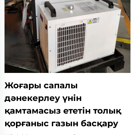
Жоғары сапалы
дәнекерлеу үнін
қамтамасыз ететін толық
қорғаныс газын басқару