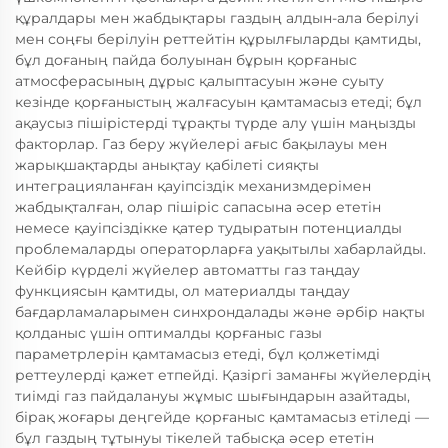
құралдары мен жабдықтары газдың алдын-ала берілуі
мен соңғы берілуін реттейтін құрылғыларды қамтиды,
бұл доғаның пайда болуынан бұрын қорғаныс
атмосферасының дұрыс қалыптасуын және суыту
кезінде қорғаныстың жалғасуын қамтамасыз етеді; бұл
ақаусыз пішірістерді тұрақты түрде алу үшін маңызды
факторлар. Газ беру жүйелері ағыс бақылауы мен
жарықшақтарды анықтау қабілеті сияқты
интеграцияланған қауіпсіздік механизмдерімен
жабдықталған, олар пішіріс сапасына әсер ететін
немесе қауіпсіздікке қатер тудыратын потенциалды
проблемаларды операторларға уақытылы хабарлайды.
Кейбір күрделі жүйелер автоматты газ таңдау
функциясын қамтиды, ол материалды таңдау
бағдарламаларымен синхрондалады және әрбір нақты
қолданыс үшін оптималды қорғаныс газы
параметрлерін қамтамасыз етеді, бұл қолжетімді
реттеулерді қажет етпейді. Қазіргі заманғы жүйелердің
тиімді газ пайдалануы жұмыс шығындарын азайтады,
бірақ жоғары деңгейде қорғаныс қамтамасыз етіледі —
бұл газдың тұтынуы тікелей табысқа әсер ететін