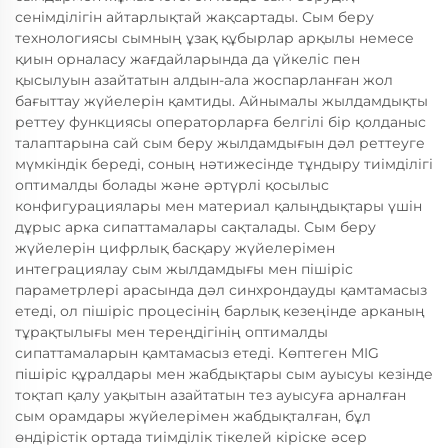
сенімділігін айтарлықтай жақсартады. Сым беру
технологиясы сымның ұзақ құбырлар арқылы немесе
қиын орналасу жағдайларында да үйкеліс пен
қысылуын азайтатын алдын-ала жоспарланған жол
бағыттау жүйелерін қамтиды. Айнымалы жылдамдықты
реттеу функциясы операторларға белгілі бір қолданыс
талаптарына сай сым беру жылдамдығын дәл реттеуге
мүмкіндік береді, соның нәтижесінде тұндыру тиімділігі
оптималды болады және әртүрлі қосылыс
конфигурациялары мен материал қалыңдықтары үшін
дұрыс арка сипаттамалары сақталады. Сым беру
жүйелерін цифрлық басқару жүйелерімен
интеграциялау сым жылдамдығы мен пішіріс
параметрлері арасында дәл синхрондауды қамтамасыз
етеді, ол пішіріс процесінің барлық кезеңінде арканың
тұрақтылығы мен тереңдігінің оптималды
сипаттамаларын қамтамасыз етеді. Көптеген MIG
пішіріс құралдары мен жабдықтары сым ауысуы кезінде
тоқтап қалу уақытын азайтатын тез ауысуға арналған
сым орамдары жүйелерімен жабдықталған, бұл
өндірістік ортада тиімділік тікелей кіріске әсер