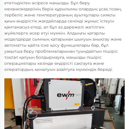
ететіндіктен әсіресе маңызды. Бұл беру
механизмдерінің берік құрылымы олардың ұсақ тозаң,
тербеліс және температураның ауытқулары сияқты
қиын өндірістік жағдайларда сенімді жұмыс істеуін
қамтамасыз етеді, ал бұл аз дәрежелі жетілген
жүйелерге әсер етуі мүмкін. Алдыңғы қатарлы
моделдерде сымның қатарынан шығуын анықтау және
автоматты қайта іске қосу функциялары бар, бұл
уақытша беру проблемаларынан туындайтын пішіріс
тоқтап қалуын болдырмауға, маңызды пішіріс
операциялары кезінде өндірісті сақтауға және
оператордың қиналуын азайтуға мүмкіндік береді.