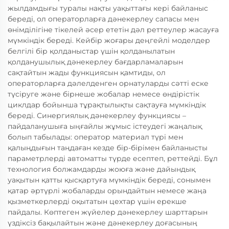
жылдамдығы туралы нақты уақыттағы кері байланыс
береді, ол операторларға дәнекерлеу сапасы мен
өнімділігіне тікелей әсер ететін дәл реттеулер жасауға
мүмкіндік береді. Кейбір жоғары деңгейлі моделдер
белгілі бір қолданыстар үшін қолданылатын
қолданушылық дәнекерлеу бағдарламаларын
сақтайтын жады функциясын қамтиды, ол
операторларға дәлелденген орнатуларды сәтті еске
түсіруге және бірнеше жобалар немесе өндірістік
циклдар бойынша тұрақтылықты сақтауға мүмкіндік
береді. Синергиялық дәнекерлеу функциясы –
пайдаланушыға ыңғайлы жұмыс істеудегі жаңалық
болып табылады: оператор материал түрі мен
қалыңдығын таңдаған кезде бір-бірімен байланысты
параметрлерді автоматты түрде есептеп, реттейді. Бұл
технология болжамдарды жоюға және дайындық
уақытын қатты қысқартуға мүмкіндік береді, сонымен
қатар әртүрлі жобаларды орындайтын немесе жаңа
қызметкерлерді оқытатын цехтар үшін ерекше
пайдалы. Көптеген жүйелер дәнекерлеу шарттарын
үздіксіз бақылайтын және дәнекерлеу доғасының