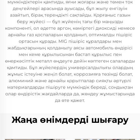
мүмкіндіктерін қамтиды, яғни жоғары және төмен ток
деңгейлері арасында ауысады, бұл жылу енгізуін
азайтып, бірақ тереңдікті сақтайды. Қорғаныс газын
беру жүйесі — бұл жүйенің тағы бір маңызды
компоненті, ол әдетте аргон, көміртегі диоксиді немесе
арнайы газ қоспаларын қолданып, оптималды пішіріс
ортасын құрады. MIG пішіріс құралдары мен
жабдықтарының қолданылу аясы автомобиль өндірісі
мен кеме құрылысынан бастап құрылыс пен
өнеркәсіптік металл өңдеуге дейін көптеген салаларды
қамтиды. Бұл жүйелердің универсалдылығы олардың
жұмыс істеуіне жеңіл болат, коррозияға төзімді болат,
алюминий және арнайы қорытпалар сияқты әртүрлі
материалдарды пішіруге мүмкіндік береді, сондықтан
олар өндірістік жағдайларда да, жөндеу жұмыстарында
да өте қажет.
Жаңа өнімдерді шығару