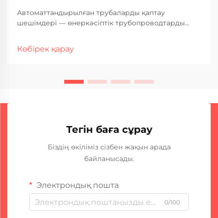
Автоматтандырылған трубаларды қаптау
шешімдері — өнеркәсіптік трубопроводтарды
қорғаудағы трансформациялық жетістік болып
табылады; олар дәстүрлі қолдан әдістерге
Көбірек қарау
қарағанда жоғары дәлдік, тиімділік және
тұрақтылық ұсынады. Бұл толық қолжетімді
нұсқаулық маңызды...
Тегін баға сұрау
Біздің өкіліміз сізбен жақын арада
байланысады.
Электрондық пошта
0/100