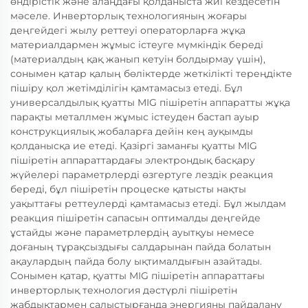
өндірістік және алаңдағы қолданыста жиі кездесетін
мәселе. Инверторлық технологияның жоғары
деңгейдегі жылу реттеуі операторларға жұқа
материалдармен жұмыс істеуге мүмкіндік береді
(материалдың қақ жанып кетуін болдырмау үшін),
сонымен қатар қалың бөліктерде жеткілікті тереңдікте
пішіру қол жетімділігін қамтамасыз етеді. Бұл
универсалдылық қуатты MIG пішіретін аппаратты жұқа
парақты металлмен жұмыс істеуден бастап ауыр
конструкциялық жобаларға дейін кең ауқымды
қолданысқа ие етеді. Қазіргі заманғы қуатты MIG
пішіретін аппараттардағы электрондық басқару
жүйелері параметрлерді өзгертуге лездік реакция
береді, бұл пішіретін процеске қатысты нақты
уақыттағы реттеулерді қамтамасыз етеді. Бұл жылдам
реакция пішіретін сапасын оптималды деңгейде
ұстайды және параметрлердің ауытқуы немесе
доғаның тұрақсыздығы салдарынан пайда болатын
ақаулардың пайда болу ықтималдығын азайтады.
Сонымен қатар, қуатты MIG пішіретін аппараттағы
инверторлық технология дәстүрлі пішіретін
жабдықтармен салыстырғанда энергияны пайдалану