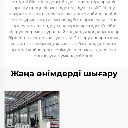
әртүрлі біліктілік деңгейіндегі операторлар үшін
орнату процесін жеңілдетеді. Қуатты MIG пісіру
аппараттарының қолданыс аясы автомобиль өндірісі,
кеме құрылысы, газ-мұнай құбырларын салу және
әрлеу металл өңдеу салаларын қамтиды. Кәсіби
пісірушілер мен құрал-саймандарды қолданушылар
бірдей өз цехтарына қуатты MIG пісіру аппаратының
ұсынатын көпфункциялылығын бағалайды, оларға
әртүрлі жобаларды сенімділікпен және дәлдікпен
орындауға мүмкіндік береді.
Жаңа өнімдерді шығару