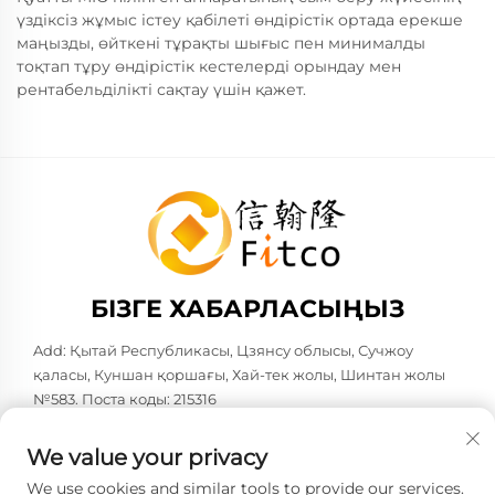
үздіксіз жұмыс істеу қабілеті өндірістік ортада ерекше
маңызды, өйткені тұрақты шығыс пен минималды
тоқтап тұру өндірістік кестелерді орындау мен
рентабельділікті сақтау үшін қажет.
БІЗГЕ ХАБАРЛАСЫҢЫЗ
Add: Қытай Республикасы, Цзянсу облысы, Сучжоу
қаласы, Куншан қоршағы, Хай-тек жолы, Шинтан жолы
№583. Поста коды: 215316
Тел:
+86-137 6186 0079
We value your privacy
Электрондық пошта:
[email protected]
We use cookies and similar tools to provide our services.