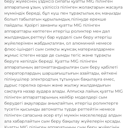
беру жүйесінің үздіксіз сипаты қуатты MIG пілінген
аппаратына ұзын, үзіліссіз пілінген жолақтарын жасауға
мүмкіндік береді, бұл күш пен тұрақтылық ең маңызды
болып табылатын құрылымдық пілінуде ерекше
пайдалы. Қазіргі заманғы қуатты MIG пілінген
аппараттары көптеген итергіш роликтер мен дәл
жылдамдық реттеуі бар күрделі сым беру итергіш
жүйелерімен жабдықталған, ол алюминий немесе
флюс-ішіндегі сым сияқты жұмсақ материалдармен
жұмыс істеген кезде де сымды тегіс және тұрақты
беруге кепілдік береді. Қуатты MIG пілінген
аппаратының автоматтандырылған сым беру қабілеті
операторлардың шаршағыштығын азайтады, өйткені
пілінушілер электродтың тұтынуын бақылауға емес,
дұрыс горелка орнын және жылжу жылдамдығын
сақтауға назар аудара алады. Алғысқа лайық қуатты MIG
пілінген аппараттарының кейбір моделдері сым
берудегі ақауларды анықтайтын, итергіш роликтерге
түсетін қысымды автоматты түрде реттейтін немесе
пілінген сапасына әсер етуі мүмкін мәселелерді алдын
ала хабарлайтын сым беру бақылау жүйелерін қосады.
Қуатты MIG пілінген аппаратының сым беру жүйесінің