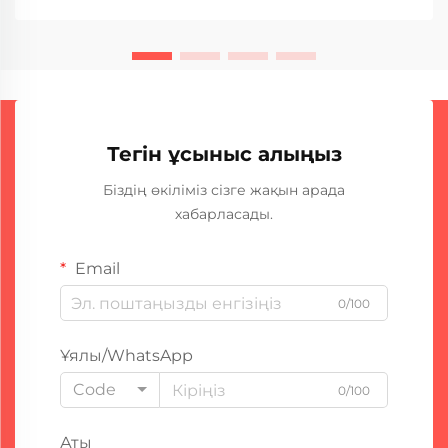
доғалық пішінде дәнекерлеу машинасыңыздың
қанша уақыт бойы үзіліссіз жұмыс істей алатынын
көрсетеді...
Тегін ұсыныс алыңыз
Біздің өкіліміз сізге жақын арада
хабарласады.
Email
0/100
Ұялы/WhatsApp
Code
0/100
Аты