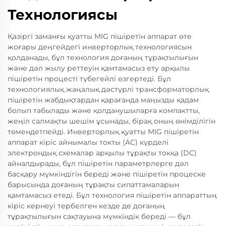
Технологиясы
Қазіргі заманғы қуатты MIG пішіретін аппарат өте
жоғары деңгейдегі инверторлық технологиясын
қолданады, бұл технология доғаның тұрақтылығын
және дәл жылу реттеуін қамтамасыз ету арқылы
пішіретін процесті түбегейлі өзгертеді. Бұл
технологиялық жаңалық дәстүрлі трансформаторлық
пішіретін жабдықтардан қарағанда маңызды қадам
болып табылады және қолданушыларға компактты,
жеңіл салмақты шешім ұсынады, бірақ оның өнімділігін
төмендетпейді. Инверторлық қуатты MIG пішіретін
аппарат кіріс айнымалы токты (AC) күрделі
электрондық схемалар арқылы тұрақты токқа (DC)
айналдырады, бұл пішіретін параметрлерге дәл
басқару мүмкіндігін береді және пішіретін процеске
барысында доғаның тұрақты сипаттамаларын
қамтамасыз етеді. Бұл технология пішіретін аппараттың
кіріс кернеуі тербелген кезде де доғаның
тұрақтылығын сақтауына мүмкіндік береді — бұл