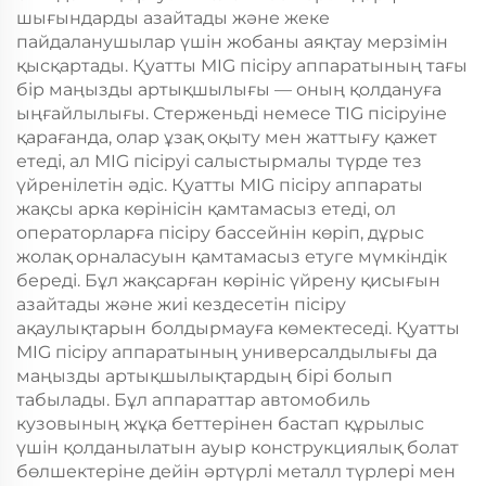
шығындарды азайтады және жеке
пайдаланушылар үшін жобаны аяқтау мерзімін
қысқартады. Қуатты MIG пісіру аппаратының тағы
бір маңызды артықшылығы — оның қолдануға
ыңғайлылығы. Стерженьді немесе TIG пісіруіне
қарағанда, олар ұзақ оқыту мен жаттығу қажет
етеді, ал MIG пісіруі салыстырмалы түрде тез
үйренілетін әдіс. Қуатты MIG пісіру аппараты
жақсы арка көрінісін қамтамасыз етеді, ол
операторларға пісіру бассейнін көріп, дұрыс
жолақ орналасуын қамтамасыз етуге мүмкіндік
береді. Бұл жақсарған көрініс үйрену қисығын
азайтады және жиі кездесетін пісіру
ақаулықтарын болдырмауға көмектеседі. Қуатты
MIG пісіру аппаратының универсалдылығы да
маңызды артықшылықтардың бірі болып
табылады. Бұл аппараттар автомобиль
кузовының жұқа беттерінен бастап құрылыс
үшін қолданылатын ауыр конструкциялық болат
бөлшектеріне дейін әртүрлі металл түрлері мен