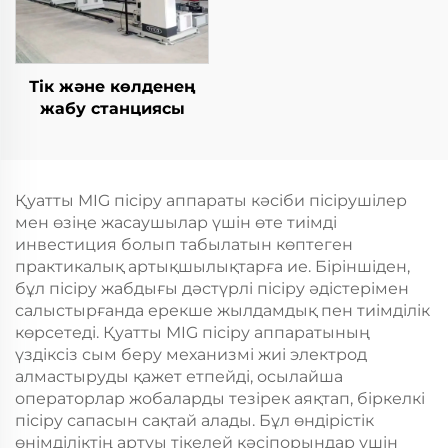
Тік және көлденең
жабу станциясы
Қуатты MIG пісіру аппараты кәсіби пісірушілер
мен өзіңе жасаушылар үшін өте тиімді
инвестиция болып табылатын көптеген
практикалық артықшылықтарға ие. Біріншіден,
бұл пісіру жабдығы дәстүрлі пісіру әдістерімен
салыстырғанда ерекше жылдамдық пен тиімділік
көрсетеді. Қуатты MIG пісіру аппаратының
үздіксіз сым беру механизмі жиі электрод
алмастыруды қажет етпейді, осылайша
операторлар жобаларды тезірек аяқтап, біркелкі
пісіру сапасын сақтай алады. Бұл өндірістік
өнімділіктің артуы тікелей кәсіпорындар үшін