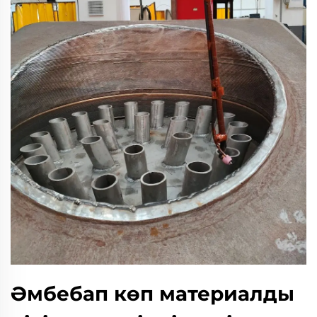
Әмбебап көп материалды