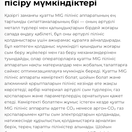
пісіру мүмкіндіктері
Қазіргі заманғы қуатты MIG пілініс аппаратының ең
тартымды сипаттамаларының бірі — оның әртүрлі
металл түрлері мен қалыңдықтарын бірдей жоғары
сапада өңдеу қабілеті, бұл оны әртүрлі пілініс
қолданыстары үшін ажырамас құралға айналдырады.
Бұл көптеген қолданыс мүмкіндігі қиындығы жоғары
сым беру жүйелері мен газ беру механизмдерінен
туындайды, олар операторларға қуатты MIG пілініс
аппаратын нақты материалдар мен жобалық талаптарға
сәйкес оптимизациялауға мүмкіндік береді. Қуатты MIG
пілініс аппараты көміртекті болат, шойын болат және
алюминий қорытпаларын пілініс кезінде өте жақсы
көрсетеді; әрбір материал әртүрлі сым түрлерін, газ
қоспаларын және параметрлердің орнатылуын қажет
етеді. Көміртекті болатпен жұмыс істеген кезде қуатты
MIG пілініс аппараты әдетте CO₂ немесе аргон-CO₂ газ
қоспаларымен қатты сым электродтарын қолданады,
нәтижесінде құрылыстық қолданыстарға арналған
берік, терең тарапты піліністер алынады. Шойын