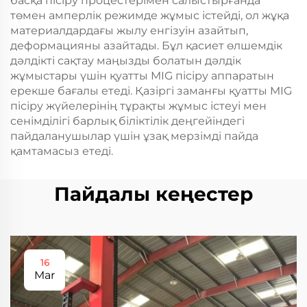
басқа пісіру процестерімен салыстырғанда
төмен амперлік режимде жұмыс істейді, ол жұқа
материалдардағы жылу енгізуін азайтып,
деформацияны азайтады. Бұл қасиет өлшемдік
дәлдікті сақтау маңызды болатын дәлдік
жұмыстары үшін қуатты MIG пісіру аппаратын
ерекше бағалы етеді. Қазіргі заманғы қуатты MIG
пісіру жүйелерінің тұрақты жұмыс істеуі мен
сенімділігі барлық біліктілік деңгейіндегі
пайдаланушылар үшін ұзақ мерзімді пайда
қамтамасыз етеді.
Пайдалы кеңестер
16
Mar