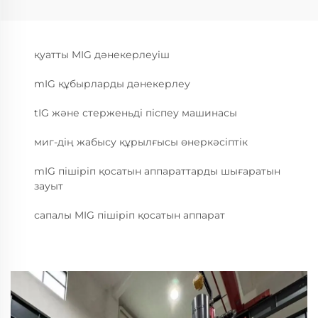
қуатты MIG дәнекерлеуіш
mIG құбырларды дәнекерлеу
tIG және стерженьді піспеу машинасы
миг-дің жабысу құрылғысы өнеркәсіптік
mIG пішіріп қосатын аппараттарды шығаратын
зауыт
сапалы MIG пішіріп қосатын аппарат