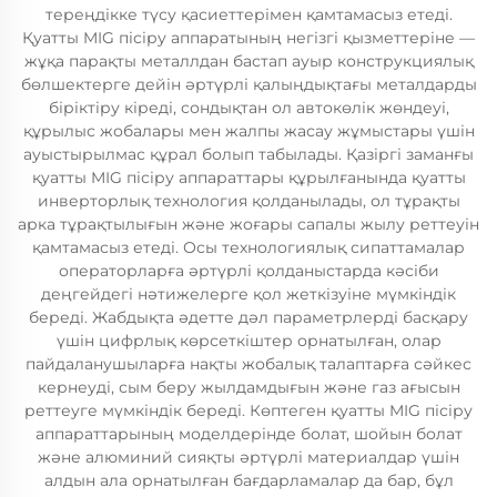
тереңдікке түсу қасиеттерімен қамтамасыз етеді.
Қуатты MIG пісіру аппаратының негізгі қызметтеріне —
жұқа парақты металлдан бастап ауыр конструкциялық
бөлшектерге дейін әртүрлі қалыңдықтағы металдарды
біріктіру кіреді, сондықтан ол автокөлік жөндеуі,
құрылыс жобалары мен жалпы жасау жұмыстары үшін
ауыстырылмас құрал болып табылады. Қазіргі заманғы
қуатты MIG пісіру аппараттары құрылғанында қуатты
инверторлық технология қолданылады, ол тұрақты
арка тұрақтылығын және жоғары сапалы жылу реттеуін
қамтамасыз етеді. Осы технологиялық сипаттамалар
операторларға әртүрлі қолданыстарда кәсіби
деңгейдегі нәтижелерге қол жеткізуіне мүмкіндік
береді. Жабдықта әдетте дәл параметрлерді басқару
үшін цифрлық көрсеткіштер орнатылған, олар
пайдаланушыларға нақты жобалық талаптарға сәйкес
кернеуді, сым беру жылдамдығын және газ ағысын
реттеуге мүмкіндік береді. Көптеген қуатты MIG пісіру
аппараттарының моделдерінде болат, шойын болат
және алюминий сияқты әртүрлі материалдар үшін
алдын ала орнатылған бағдарламалар да бар, бұл