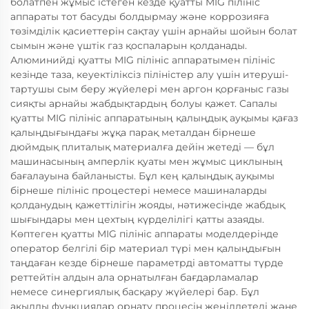
болатпен жұмыс істеген кезде қуатты MIG пілініс
аппараты тот басуды болдырмау және коррозияға
төзімділік қасиеттерін сақтау үшін арнайы шойын болат
сымын және үштік газ қоспаларын қолданады.
Алюминийді қуатты MIG пілініс аппаратымен пілініс
кезінде таза, кеуектіліксіз піліністер алу үшін итеруші-
тартушы сым беру жүйелері мен аргон қорғаныс газы
сияқты арнайы жабдықтардың болуы қажет. Сапалы
қуатты MIG пілініс аппаратының қалыңдық ауқымы қағаз
қалыңдығындағы жұқа парақ металдан бірнеше
дюймдық плиталық материалға дейін жетеді — бұл
машинасының амперлік қуаты мен жұмыс циклының
бағалауына байланысты. Бұл кең қалыңдық ауқымы
бірнеше пілініс процестері немесе машиналарды
қолданудың қажеттілігін жояды, нәтижесінде жабдық
шығындары мен цехтың күрделілігі қатты азаяды.
Көптеген қуатты MIG пілініс аппараты моделдерінде
оператор белгілі бір материал түрі мен қалыңдығын
таңдаған кезде бірнеше параметрді автоматты түрде
реттейтін алдын ала орнатылған бағдарламалар
немесе синергиялық басқару жүйелері бар. Бұл
ақылды функциялар орнату процесін жеңілдетеді және