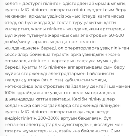
келетін дәстүрлі пілінген әдістерден айырмашылығы,
қуатты MIG пілінген аппараты өзінің күрделі сым беру
механизмі арқылы үздіксіз жұмыс істеуді қамтамасыз
етеді, ол бұл жағдайда тоқтап тұру уақытын қатты
қысқартып, жалпы пілінген жылдамдығын арттырады.
Бұл жүйе тұтынуға жарамды сым электродын 50–500
дюйм/минут аралығында дәл реттелетін
жылдамдықпен береді, ол операторларға ұзақ пілінген
сессиялар бойынша тұрақты арка ұзындығын және
оптималды пілінген шарттарын сақтауға мүмкіндік
береді. Қуатты MIG пілінген аппаратындағы сым беру
жүйесі стерженьді электродтармен байланысты
«қалдық ұштар» (stub loss) құбылысын жояды,
нәтижесінде электродтың пайдалану деңгейі шамамен
100% құрайды және уақыт өте келе материалдық
шығындарды қатты азайтады. Кәсіби пілінушілер
қолданысқа сай жағдайларда стерженьді пілінуден
қуатты MIG пілінген аппаратына ауысқан кезде
өндірістіліктің 200–300% артуын бақылаған, бұл
негізінен электродтарды ауыстырудың жоғалуы мен
тазарту жұмыстарының азайуына байланысты. Сым