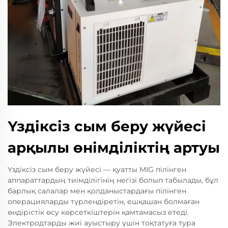
Үздіксіз сым беру жүйесі
арқылы өнімділіктің артуы
Үздіксіз сым беру жүйесі — қуатты MIG пілінген
аппараттардың тиімділігінің негізі болып табылады, бұл
барлық салалар мен қолданыстардағы пілінген
операцияларды түрлендіретін, ешқашан болмаған
өндірістік өсу көрсеткіштерін қамтамасыз етеді.
Электродтарды жиі ауыстыру үшін тоқтатуға тура