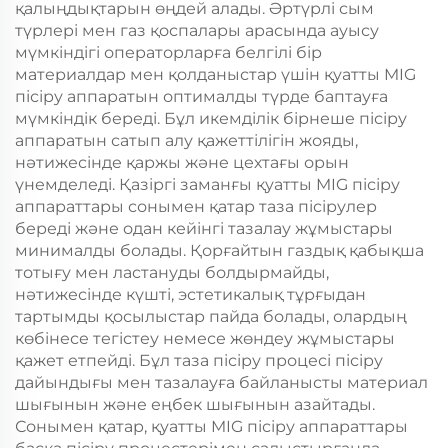
қалыңдықтарын өңдей алады. Әртүрлі сым
түрлері мен газ қоспалары арасында ауысу
мүмкіндігі операторларға белгілі бір
материалдар мен қолданыстар үшін қуатты MIG
пісіру аппаратын оптималды түрде баптауға
мүмкіндік береді. Бұл икемділік бірнеше пісіру
аппаратын сатып алу қажеттілігін жояды,
нәтижесінде қаржы және цехтағы орын
үнемделеді. Қазіргі заманғы қуатты MIG пісіру
аппараттары сонымен қатар таза пісірулер
береді және одан кейінгі тазалау жұмыстары
минималды болады. Қорғайтын газдық қабықша
тотығу мен ластануды болдырмайды,
нәтижесінде күшті, эстетикалық тұрғыдан
тартымды қосылыстар пайда болады, олардың
көбінесе тегістеу немесе жөндеу жұмыстары
қажет етпейді. Бұл таза пісіру процесі пісіру
дайындығы мен тазалауға байланысты материал
шығынын және еңбек шығынын азайтады.
Сонымен қатар, қуатты MIG пісіру аппараттары