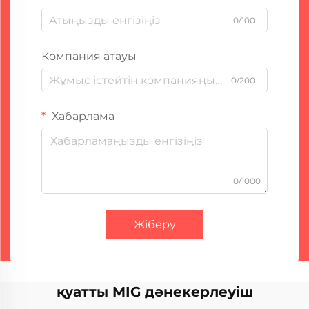
0/100
Компания атауы
0/200
Хабарлама
0/1000
Жіберу
қуатты MIG дәнекерлеуіш