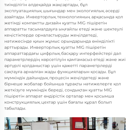
тиімділігін әлдеқайда жақсартады, бұл
эксплуатациялық шығындар мен экологиялық әсерді
азайтады. Инверторлық технологияның арқасында қол
жетімді компактты дизайн қуатты MIG пішіретін
аппаратты тасымалдауға ыңғайлы етеді және шектеулі
кеңістіктерде орналастыруды жеңілдетеді,
нәтижесінде қиын жұмыс орындарында өнімділікті
арттырады. Инверторлық қуатты MIG пішіретін
аппараттардағы цифрлық басқару интерфейстері дәл
параметрлердің көрсетілуін қамтамасыз етеді және жиі
әртүрлі қолданыстар үшін қажетті параметрлерді
сақтауға арналған жады функцияларын қосады. Бұл
мүмкіндік дайындық процесін жеңілдетеді және
бірнеше жобалар бойынша тұрақты нәтижелерге қол
жеткізуге мүмкіндік береді, сондықтан қуатты MIG
пішіретін аппарат өндірістік орталар мен қосымша
конструкциялық цехтар үшін бағалы құрал болып
табылады.