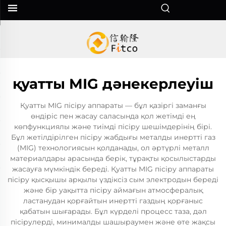
қуатты MIG дәнекерлеуіш
Қуатты MIG пісіру аппараты — бұл қазіргі заманғы
өндіріс пен жасау саласында қол жетімді ең
көпфункциялы және тиімді пісіру шешімдерінің бірі.
Бұл жетілдірілген пісіру жабдығы металды инертті газ
(MIG) технологиясын қолданады, ол әртүрлі металл
материалдары арасында берік, тұрақты қосылыстарды
жасауға мүмкіндік береді. Қуатты MIG пісіру аппараты
пісіру қысқышы арқылы үздіксіз сым электродын береді
және бір уақытта пісіру аймағын атмосфералық
ластанудан қорғайтын инертті газдың қорғаныс
қабатын шығарады. Бұл күрделі процесс таза, дәл
пісірулерді, минималды шашыраумен және өте жақсы