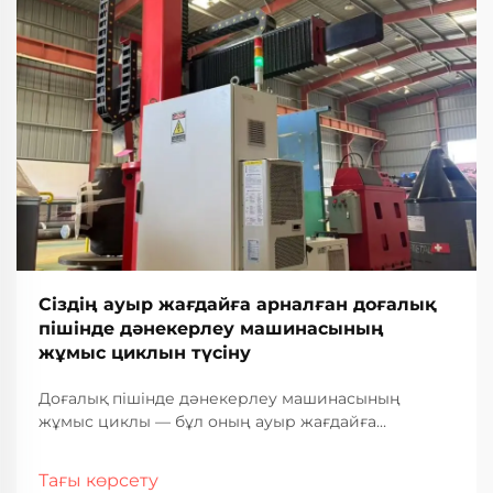
Сіздің ауыр жағдайға арналған доғалық
пішінде дәнекерлеу машинасының
жұмыс циклын түсіну
Доғалық пішінде дәнекерлеу машинасының
жұмыс циклы — бұл оның ауыр жағдайға
арналған өнеркәсіптік қолданыстағы жұмыс
қабілеті мен қызмет ету мерзімін анықтайтын ең
Тағы көрсету
маңызды сипаттамалардың бірі. Бұл өлшем сіздің