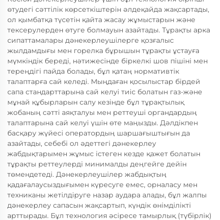
өтудегі сәттілік көрсеткіштерін әлдеқайда жақсартады,
ол қымбатқа түсетін қайта жасау жұмыстарын және
тексерулерден өтуге болмауын азайтады. Тұрақты арка
сипаттамалары дәнекерлеушілерге қозғалыс
жылдамдығы мен горелка бұрышын тұрақты ұстауға
мүмкіндік береді, нәтижесінде біркелкі шов пішіні мен
тереңдігі пайда болады, бұл қатаң нормативтік
талаптарға сай келеді. Мыңдаған қосылыстар бірдей
сапа стандарттарына сай келуі тиіс болатын газ-және
мұнай құбырларын салу кезінде бұл тұрақтылық
жобаның сәтті аяқталуы мен реттеуші органдардың
талаптарына сай келуі үшін өте маңызды. Дәлдікпен
басқару жүйесі оператордың шаршағыштығын да
азайтады, себебі ол әдеттегі дәнекерлеу
жабдықтарымен жұмыс істеген кезде қажет болатын
тұрақты реттеулерді минималды деңгейге дейін
төмендетеді. Дәнекерлеушілер жабдықтың
қадағалаусыздығымен күресуге емес, орналасу мен
техниканы жетілдіруге назар аудара алады, бұл жалпы
дәнекерлеу сапасын жақсартып, күндік өнімділікті
арттырады. Бұл технология әсіресе тамырлық (түбірлік)