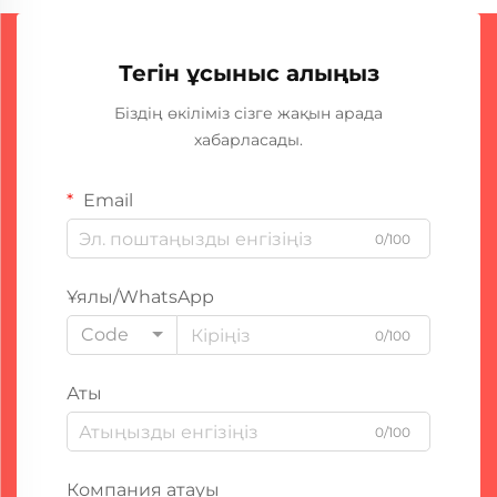
Тегін ұсыныс алыңыз
Біздің өкіліміз сізге жақын арада
хабарласады.
Email
0/100
Ұялы/WhatsApp
Code
0/100
Аты
0/100
Компания атауы