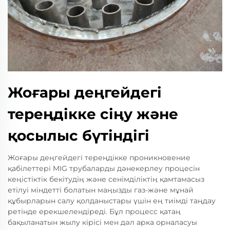
Жоғары деңгейдегі
тереңдікке сіңу және
қосылыс бүтіндігі
Жоғары деңгейдегі тереңдікке проникновение
қабілеттері MIG трубаларды дәнекерлеу процесін
кеңістіктік бекітудің және сенімділіктің қамтамасыз
етілуі міндетті болатын маңызды газ-және мұнай
құбырларын салу қолданыстары үшін ең тиімді таңдау
ретінде ерекшелендіреді. Бұл процесс қатаң
бақыланатын жылу кірісі мен дәл арка орналасуы