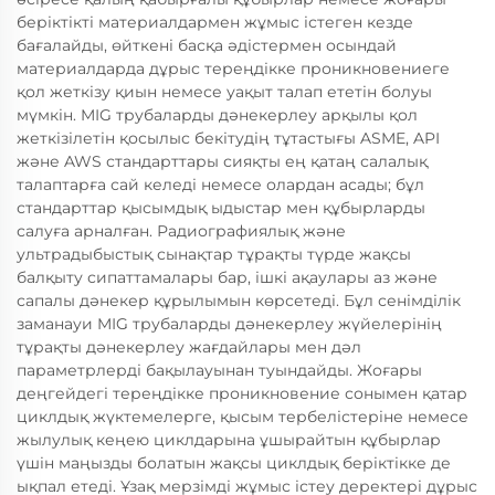
беріктікті материалдармен жұмыс істеген кезде
бағалайды, өйткені басқа әдістермен осындай
материалдарда дұрыс тереңдікке проникновениеге
қол жеткізу қиын немесе уақыт талап ететін болуы
мүмкін. MIG трубаларды дәнекерлеу арқылы қол
жеткізілетін қосылыс бекітудің тұтастығы ASME, API
және AWS стандарттары сияқты ең қатаң салалық
талаптарға сай келеді немесе олардан асады; бұл
стандарттар қысымдық ыдыстар мен құбырларды
салуға арналған. Радиографиялық және
ультрадыбыстық сынақтар тұрақты түрде жақсы
балқыту сипаттамалары бар, ішкі ақаулары аз және
сапалы дәнекер құрылымын көрсетеді. Бұл сенімділік
заманауи MIG трубаларды дәнекерлеу жүйелерінің
тұрақты дәнекерлеу жағдайлары мен дәл
параметрлерді бақылауынан туындайды. Жоғары
деңгейдегі тереңдікке проникновение сонымен қатар
циклдық жүктемелерге, қысым тербелістеріне немесе
жылулық кеңею циклдарына ұшырайтын құбырлар
үшін маңызды болатын жақсы циклдық беріктікке де
ықпал етеді. Ұзақ мерзімді жұмыс істеу деректері дұрыс