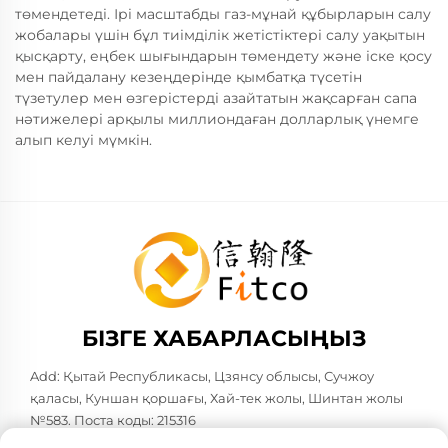
төмендетеді. Ірі масштабды газ-мұнай құбырларын салу
жобалары үшін бұл тиімділік жетістіктері салу уақытын
қысқарту, еңбек шығындарын төмендету және іске қосу
мен пайдалану кезеңдерінде қымбатқа түсетін
түзетулер мен өзгерістерді азайтатын жақсарған сапа
нәтижелері арқылы миллиондаған долларлық үнемге
алып келуі мүмкін.
БІЗГЕ ХАБАРЛАСЫҢЫЗ
Add: Қытай Республикасы, Цзянсу облысы, Сучжоу
қаласы, Куншан қоршағы, Хай-тек жолы, Шинтан жолы
№583. Поста коды: 215316