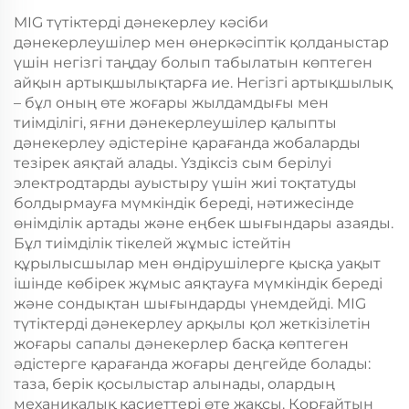
MIG түтіктерді дәнекерлеу кәсіби
дәнекерлеушілер мен өнеркәсіптік қолданыстар
үшін негізгі таңдау болып табылатын көптеген
айқын артықшылықтарға ие. Негізгі артықшылық
– бұл оның өте жоғары жылдамдығы мен
тиімділігі, яғни дәнекерлеушілер қалыпты
дәнекерлеу әдістеріне қарағанда жобаларды
тезірек аяқтай алады. Үздіксіз сым берілуі
электродтарды ауыстыру үшін жиі тоқтатуды
болдырмауға мүмкіндік береді, нәтижесінде
өнімділік артады және еңбек шығындары азаяды.
Бұл тиімділік тікелей жұмыс істейтін
құрылысшылар мен өндірушілерге қысқа уақыт
ішінде көбірек жұмыс аяқтауға мүмкіндік береді
және сондықтан шығындарды үнемдейді. MIG
түтіктерді дәнекерлеу арқылы қол жеткізілетін
жоғары сапалы дәнекерлер басқа көптеген
әдістерге қарағанда жоғары деңгейде болады:
таза, берік қосылыстар алынады, олардың
механикалық қасиеттері өте жақсы. Қорғайтын