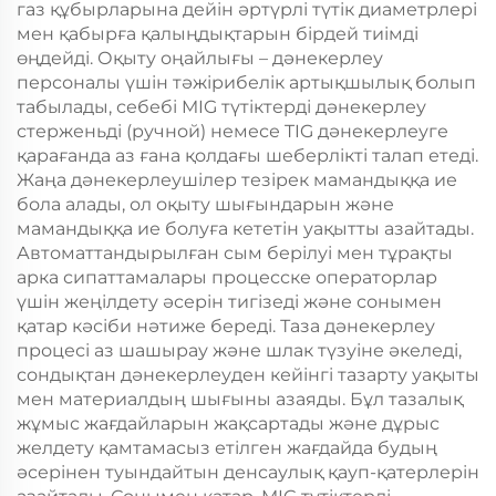
газ құбырларына дейін әртүрлі түтік диаметрлері
мен қабырға қалыңдықтарын бірдей тиімді
өңдейді. Оқыту оңайлығы – дәнекерлеу
персоналы үшін тәжірибелік артықшылық болып
табылады, себебі MIG түтіктерді дәнекерлеу
стерженьді (ручной) немесе TIG дәнекерлеуге
қарағанда аз ғана қолдағы шеберлікті талап етеді.
Жаңа дәнекерлеушілер тезірек мамандыққа ие
бола алады, ол оқыту шығындарын және
мамандыққа ие болуға кететін уақытты азайтады.
Автоматтандырылған сым берілуі мен тұрақты
арка сипаттамалары процесске операторлар
үшін жеңілдету әсерін тигізеді және сонымен
қатар кәсіби нәтиже береді. Таза дәнекерлеу
процесі аз шашырау және шлак түзуіне әкеледі,
сондықтан дәнекерлеуден кейінгі тазарту уақыты
мен материалдың шығыны азаяды. Бұл тазалық
жұмыс жағдайларын жақсартады және дұрыс
желдету қамтамасыз етілген жағдайда будың
әсерінен туындайтын денсаулық қауп-қатерлерін