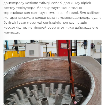
дәнекерлеу кезінде тиімді, себебі дәл жылу кірісін
реттеу тесілулерді болдырмауға және толық
тереңдікке қол жеткізуге мүмкіндік береді. Бұл қабілет
жоғары қысымды қолданыста тамырлық дәнекерлеудің
бүтіндігі ұзақ мерзімді сенімділік пен қауіпсіздік
көрсеткіштеріне тікелей әсер ететін жағдайларда өте
маңызды.