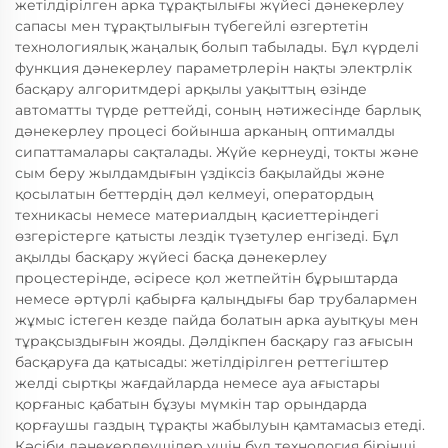
жетілдірілген арка тұрақтылығы жүйесі дәнекерлеу
сапасы мен тұрақтылығын түбегейлі өзгертетін
технологиялық жаңалық болып табылады. Бұл күрделі
функция дәнекерлеу параметрлерін нақты электрлік
басқару алгоритмдері арқылы уақыттың өзінде
автоматты түрде реттейді, соның нәтижесінде барлық
дәнекерлеу процесі бойынша арканың оптималды
сипаттамалары сақталады. Жүйе кернеуді, токты және
сым беру жылдамдығын үздіксіз бақылайды және
қосылатын беттердің дәл келмеуі, оператордың
техникасы немесе материалдың қасиеттеріндегі
өзгерістерге қатысты лездік түзетулер енгізеді. Бұл
ақылды басқару жүйесі басқа дәнекерлеу
процестерінде, әсіресе қол жетпейтін бұрыштарда
немесе әртүрлі қабырға қалыңдығы бар трубалармен
жұмыс істеген кезде пайда болатын арка ауытқуы мен
тұрақсыздығын жояды. Дәлдікпен басқару газ ағысын
басқаруға да қатысады: жетілдірілген реттегіштер
желді сыртқы жағдайларда немесе ауа ағыстары
қорғаныс қабатын бұзуы мүмкін тар орындарда
қорғаушы газдың тұрақты жабылуын қамтамасыз етеді.
Кәсіби дәнекерлеушілер үшін бұл технология бірінші