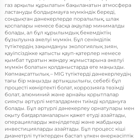
газ арқылы құрылатын бақыланатын атмосфера
ластануды болдырмауға мүмкіндік береді,
сондықтан дәнекерлерде поралылық, шлак
қоспалары немесе басқа ақаулар минималды
болады, ал бұл құрылымдық бекемдіктің
бұзылуына әкелуі мүмкін. Бұл сенімділік
түтіктердің зақымдануы экологиялық зиян,
қауіпсіздікке қатысты қауп-қатерлер немесе
қымбат тұратын жөндеу жұмыстарына әкелуі
мүмкін болатын қолданыстарда өте маңызды.
Көпмақсаттылық – MIG түтіктерді дәнекерлеудің
тағы бір маңызды артықшылығы, себебі бұл
процесті көміртекті болат, коррозияға төзімді
болат, алюминий және арнайы қорытпалар
сияқты әртүрлі металдармен тиімді қолдануға
болады. Бұл әртүрлі дәнекерлеу орнатулары мен
оқыту бағдарламаларын қажет етуді азайтады,
операцияларды жеңілдетеді және жабдыққа
инвестицияларды азайтады. Бұл процесс кіші
диаметрлі түтіктерден бастап үлкен өнеркәсіптік