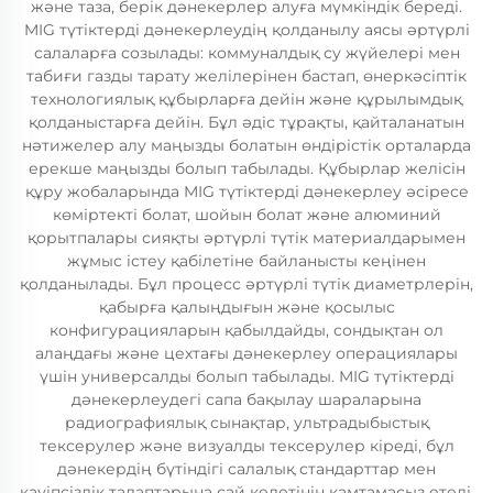
және таза, берік дәнекерлер алуға мүмкіндік береді.
MIG түтіктерді дәнекерлеудің қолданылу аясы әртүрлі
салаларға созылады: коммуналдық су жүйелері мен
табиғи газды тарату желілерінен бастап, өнеркәсіптік
технологиялық құбырларға дейін және құрылымдық
қолданыстарға дейін. Бұл әдіс тұрақты, қайталанатын
нәтижелер алу маңызды болатын өндірістік орталарда
ерекше маңызды болып табылады. Құбырлар желісін
құру жобаларында MIG түтіктерді дәнекерлеу әсіресе
көміртекті болат, шойын болат және алюминий
қорытпалары сияқты әртүрлі түтік материалдарымен
жұмыс істеу қабілетіне байланысты кеңінен
қолданылады. Бұл процесс әртүрлі түтік диаметрлерін,
қабырға қалыңдығын және қосылыс
конфигурацияларын қабылдайды, сондықтан ол
алаңдағы және цехтағы дәнекерлеу операциялары
үшін универсалды болып табылады. MIG түтіктерді
дәнекерлеудегі сапа бақылау шараларына
радиографиялық сынақтар, ультрадыбыстық
тексерулер және визуалды тексерулер кіреді, бұл
дәнекердің бүтіндігі салалық стандарттар мен
қауіпсіздік талаптарына сай келетінін қамтамасыз етеді.