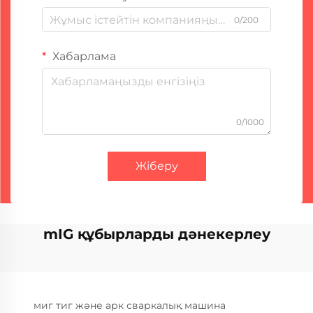
0/200
Хабарлама
0/1000
Жіберу
mIG құбырларды дәнекерлеу
миг тиг және арк сваркалық машина