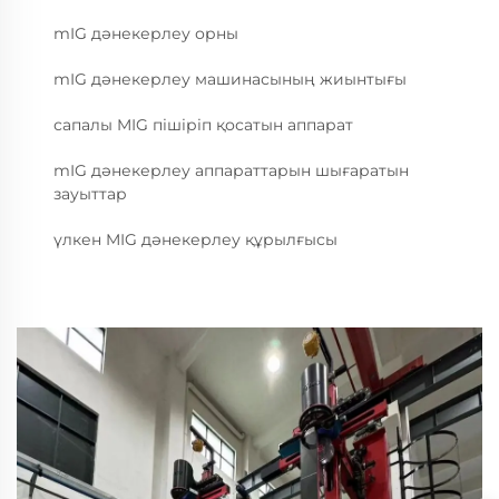
mIG дәнекерлеу орны
mIG дәнекерлеу машинасының жиынтығы
сапалы MIG пішіріп қосатын аппарат
mIG дәнекерлеу аппараттарын шығаратын
зауыттар
үлкен MIG дәнекерлеу құрылғысы