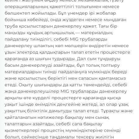
кейінгі жылумен өңдеу немесе механикалық түзету
операцияларының қажеттілігі толығымен немесе
бөлшектеп жойылады. Бұл үнемдер ірі жобалар
бойынша көбейеді, онда жүздеген немесе мыңдаған
труба қосылыстарын дәнекерлеу қажет. Тағы бір
маңызды құндық артықшылық — материалдың
пайдалану тиімділігі, себебі MIG трубаларды
дәнекерлеу шлактың көп мөлшерін өндіретін немесе
ұзын электрод қалдықтарын талап ететін процестерге
қарағанда аз шығын тудырады. Дәл сым тұндыруы
басым дәнекерлеуді азайтады, бұл толық толтыру
материалдарын тиімді пайдалануға мүмкіндік береді
және қосылыстың беріктігі мен сапасын қамтамасыз
етеді. Оқыту шығындары да қатты төмендейді, себебі
жаңа дәнекерлеушілер MIG трубаларды дәнекерлеу
арқылы өте күрделі процестерге қарағанда қысқа
уақыт ішінде өнімділік деңгейіне жетеді, ал олар ұзақ
уақыттық біліктілік дамытуды талап етеді. Тұрақты және
қайталанатын нәтижелер бақылау мен сынақ
талаптарын азайтады, себебі сапа бақылау
қызметкерлері процестің мүмкіндіктеріне сенімді
болып, сәйкесінше таңдамалы тексеру жиілігін