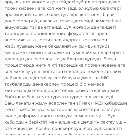
арқылы өте жоғары деңгейдегі түбірлік тереңдікке
проникновениеге қол жеткізеді, ол құбыр бөліктері
арасындағы толық балқытуға қол жеткізеді, бірақ
дәнекерлердің сапасын төмендетпейді немесе ішкі
ақауларды пайда етпейді. Бұл жоғары деңгейдегі
тереңдікке проникновение фокусталған арка
энергиясының, оптималды қорғаныс газымен
жабылуының және бақыланатын сымдық тұнба
жылдамдығының ықпалымен туындайды, олар бірігіп
идеалды дәнекерлеу жағдайларын құрады. Басқа
процестерде жеткілікті тереңдікке проникновениеге
қол жеткізу үшін көптеген өткелдер немесе арнайы
дайындық әдістері қажет болуы мүмкін, ал MIG
трубаларды дәнекерлеу процесі бір немесе
минималды өткелдерде толық қабырға қалыңдығы
бойынша балқытуға тұрақты түрде қол жеткізеді.
Бақыланатын жылу әсерленген аймақ (HAZ) құбырдың
негізгі металындағы материал қасиеттерін сақтауға
және деформацияны азайтуға көмектеседі — бұл
құбырдың беріктігі мен өлшемдік дәлдігін сақтау үшін
өте маңызды. Кәсіби дәнекерлеушілер бұл қабілетті
әсіресе қалың қабырғалы құбырлар немесе жоғары