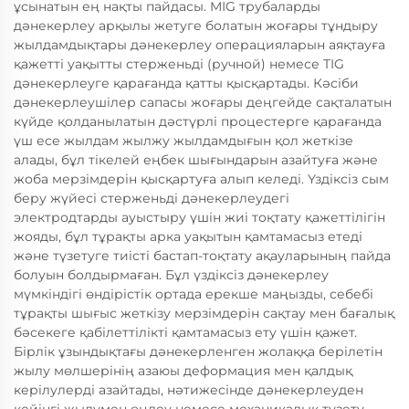
ұсынатын ең нақты пайдасы. MIG трубаларды
дәнекерлеу арқылы жетуге болатын жоғары тұндыру
жылдамдықтары дәнекерлеу операцияларын аяқтауға
қажетті уақытты стерженьді (ручной) немесе TIG
дәнекерлеуге қарағанда қатты қысқартады. Кәсіби
дәнекерлеушілер сапасы жоғары деңгейде сақталатын
күйде қолданылатын дәстүрлі процестерге қарағанда
үш есе жылдам жылжу жылдамдығын қол жеткізе
алады, бұл тікелей еңбек шығындарын азайтуға және
жоба мерзімдерін қысқартуға алып келеді. Үздіксіз сым
беру жүйесі стерженьді дәнекерлеудегі
электродтарды ауыстыру үшін жиі тоқтату қажеттілігін
жояды, бұл тұрақты арка уақытын қамтамасыз етеді
және түзетуге тиісті бастап-тоқтату ақауларының пайда
болуын болдырмаған. Бұл үздіксіз дәнекерлеу
мүмкіндігі өндірістік ортада ерекше маңызды, себебі
тұрақты шығыс жеткізу мерзімдерін сақтау мен бағалық
бәсекеге қабілеттілікті қамтамасыз ету үшін қажет.
Бірлік ұзындықтағы дәнекерленген жолаққа берілетін
жылу мөлшерінің азаюы деформация мен қалдық
керілулерді азайтады, нәтижесінде дәнекерлеуден