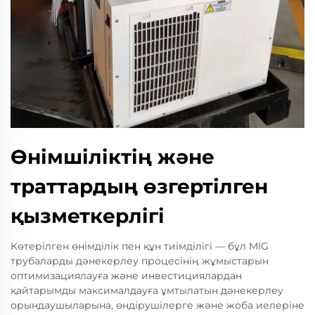
Өнімшіліктің және
траттардың өзгертілген
қызметкерлігі
Көтерілген өнімділік пен құн тиімділігі — бұл MIG
трубаларды дәнекерлеу процесінің жұмыстарын
оптимизациялауға және инвестициялардан
қайтарымды максималдауға ұмтылатын дәнекерлеу
орындаушыларына, өндірушілерге және жоба иелеріне