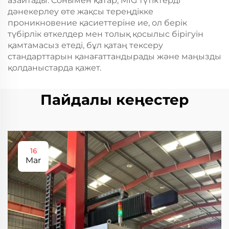
азайтады. Сонымен қатар, MIG түтіктерді
дәнекерлеу өте жақсы тереңдікке
проникновение қасиеттеріне ие, ол берік
түбірлік өткелдер мен толық қосылыс бірігуін
қамтамасыз етеді, бұл қатаң тексеру
стандарттарын қанағаттандырады және маңызды
қолданыстарда қажет.
Пайдалы кеңестер
16
Mar