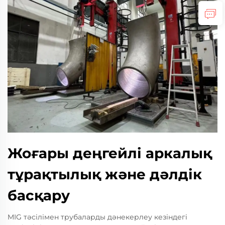
Жоғары деңгейлі аркалық
тұрақтылық және дәлдік
басқару
MIG тәсілімен трубаларды дәнекерлеу кезіндегі