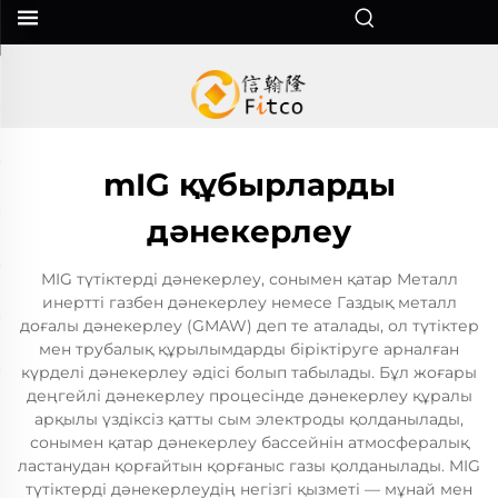
mIG құбырларды
дәнекерлеу
MIG түтіктерді дәнекерлеу, сонымен қатар Металл
инертті газбен дәнекерлеу немесе Газдық металл
доғалы дәнекерлеу (GMAW) деп те аталады, ол түтіктер
мен трубалық құрылымдарды біріктіруге арналған
күрделі дәнекерлеу әдісі болып табылады. Бұл жоғары
деңгейлі дәнекерлеу процесінде дәнекерлеу құралы
арқылы үздіксіз қатты сым электроды қолданылады,
сонымен қатар дәнекерлеу бассейнін атмосфералық
ластанудан қорғайтын қорғаныс газы қолданылады. MIG
түтіктерді дәнекерлеудің негізгі қызметі — мұнай мен