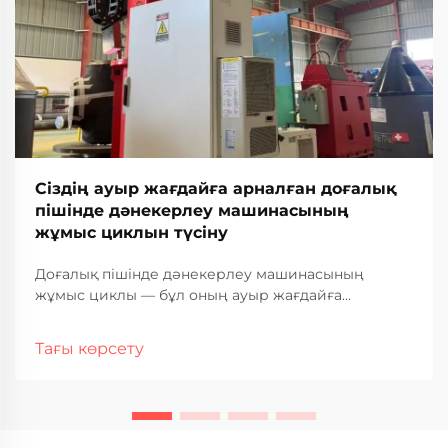
Сіздің ауыр жағдайға арналған доғалық
пішінде дәнекерлеу машинасының
жұмыс циклын түсіну
Доғалық пішінде дәнекерлеу машинасының
жұмыс циклы — бұл оның ауыр жағдайға
арналған өнеркәсіптік қолданыстағы жұмыс
қабілеті мен қызмет ету мерзімін анықтайтын ең
Тағы көрсету
маңызды сипаттамалардың бірі. Бұл өлшем сіздің
доғалық пішінде дәнекерлеу машинасыңыздың
қанша уақыт бойы үзіліссіз жұмыс істей алатынын
көрсетеді...