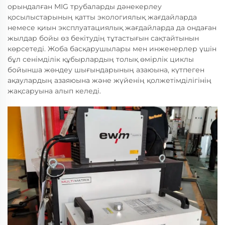
орындалған MIG трубаларды дәнекерлеу
қосылыстарының қатты экологиялық жағдайларда
немесе қиын эксплуатациялық жағдайларда да ондаған
жылдар бойы өз бекітудің тұтастығын сақтайтынын
көрсетеді. Жоба басқарушылары мен инженерлер үшін
бұл сенімділік құбырлардың толық өмірлік циклы
бойынша жөндеу шығындарының азаюына, күтпеген
ақаулардың азаяюына және жүйенің қолжетімділігінің
жақсаруына алып келеді.