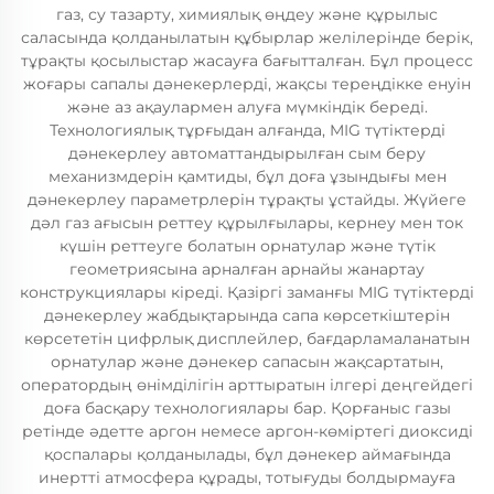
газ, су тазарту, химиялық өңдеу және құрылыс
саласында қолданылатын құбырлар желілерінде берік,
тұрақты қосылыстар жасауға бағытталған. Бұл процесс
жоғары сапалы дәнекерлерді, жақсы тереңдікке енуін
және аз ақаулармен алуға мүмкіндік береді.
Технологиялық тұрғыдан алғанда, MIG түтіктерді
дәнекерлеу автоматтандырылған сым беру
механизмдерін қамтиды, бұл доға ұзындығы мен
дәнекерлеу параметрлерін тұрақты ұстайды. Жүйеге
дәл газ ағысын реттеу құрылғылары, кернеу мен ток
күшін реттеуге болатын орнатулар және түтік
геометриясына арналған арнайы жанартау
конструкциялары кіреді. Қазіргі заманғы MIG түтіктерді
дәнекерлеу жабдықтарында сапа көрсеткіштерін
көрсететін цифрлық дисплейлер, бағдарламаланатын
орнатулар және дәнекер сапасын жақсартатын,
оператордың өнімділігін арттыратын ілгері деңгейдегі
доға басқару технологиялары бар. Қорғаныс газы
ретінде әдетте аргон немесе аргон-көміртегі диоксиді
қоспалары қолданылады, бұл дәнекер аймағында
инертті атмосфера құрады, тотығуды болдырмауға