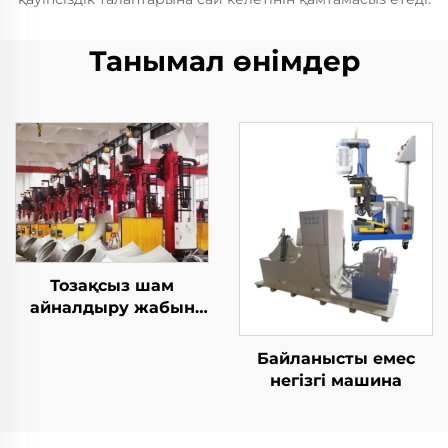
Танымал өнімдер
Тозақсыз шам
айналдыру жабын
станциясы
Байланысты емес
негізгі машина