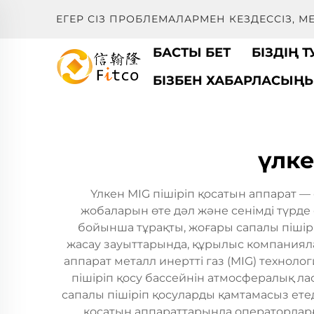
ЕГЕР СІЗ ПРОБЛЕМАЛАРМЕН КЕЗДЕССІЗ, 
БАСТЫ БЕТ
БІЗДІҢ 
БІЗБЕН ХАБАРЛАСЫҢ
үлк
Үлкен MIG пішіріп қосатын аппарат — 
жобаларын өте дәл және сенімді түрде 
бойынша тұрақты, жоғары сапалы пішірі
жасау зауыттарында, құрылыс компанияла
аппарат металл инертті газ (MIG) техноло
пішіріп қосу бассейнін атмосфералық л
сапалы пішіріп қосуларды қамтамасыз етеді
қосатын аппараттарында операторларға