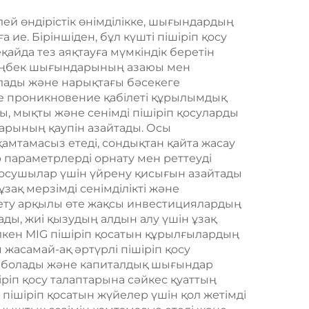
ей өндірістік өнімділікке, шығындардың
ие. Біріншіден, бұл күшті пішіріп қосу
айда тез аяқтауға мүмкіндік беретін
ей еңбек шығындарының азаюы мен
алады және нарықтағы бәсекеге
кке проникновение қабілеті құрылымдық
ы, мықты және сенімді пішіріп қосуларды
старының қаупін азайтады. Осы
 қамтамасыз етеді, сондықтан қайта жасау
р параметрлерді орнату мен реттеуді
қосушылар үшін үйрену қисығын азайтады
зақ мерзімді сенімділікті және
сету арқылы өте жақсы инвестициялардың
ды, жиі қызудың алдын алу үшін ұзақ
 Үлкен MIG пішіріп қосатын құрылғылардың
асамай-ақ әртүрлі пішіріп қосу
ы болады және капиталдық шығындар
ріп қосу талаптарына сәйкес қуаттың
ішіріп қосатын жүйелер үшін қол жетімді