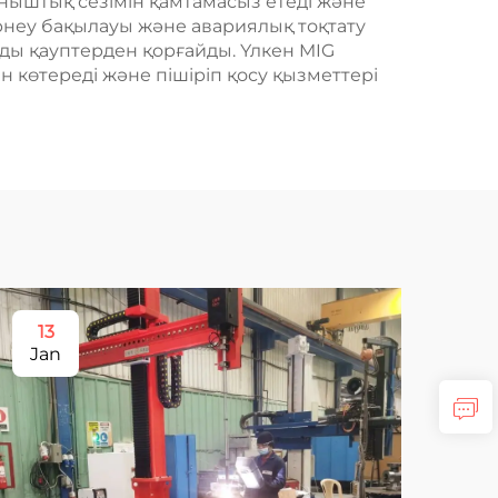
ыныштық сезімін қамтамасыз етеді және
рнеу бақылауы және авариялық тоқтату
лды қауптерден қорғайды. Үлкен MIG
 көтереді және пішіріп қосу қызметтері
13
1
Jan
Ja