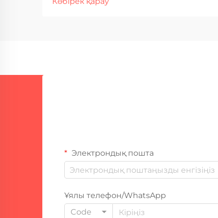
Көбірек қарау
бөлшектермен жұмыс істегенде
ерекше дәлдікті және сапаны
талап етеді. Қазіргі заманғы
жөндеу цехтары осындай қатаң
талаптарды сақтау үшін заманауи
пісіру технологияларына барынша
көңіл бөлуде...
Электрондық пошта
Ұялы телефон/WhatsApp
Code