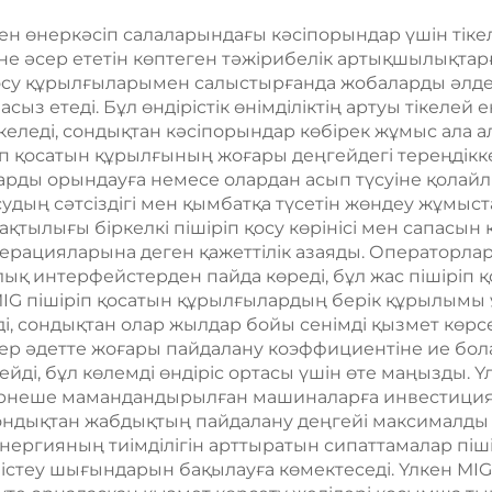
ен өнеркәсіп салаларындағы кәсіпорындар үшін тікел
е әсер ететін көптеген тәжірибелік артықшылықтарға 
қосу құрылғыларымен салыстырғанда жобаларды әлдеқ
сыз етеді. Бұл өндірістік өнімділіктің артуы тікел
еледі, сондықтан кәсіпорындар көбірек жұмыс ала 
шіріп қосатын құрылғының жоғары деңгейдегі тереңді
арды орындауға немесе олардан асып түсуіне қолайл
қосудың сәтсіздігі мен қымбатқа түсетін жөндеу жұмы
ақтылығы біркелкі пішіріп қосу көрінісі мен сапасын
перацияларына деген қажеттілік азаяды. Операторла
ық интерфейстерден пайда көреді, бұл жас пішіріп 
MIG пішіріп қосатын құрылғылардың берік құрылымы ұ
і, сондықтан олар жылдар бойы сенімді қызмет көр
ер әдетте жоғары пайдалану коэффициентіне ие бола
ейді, бұл көлемді өндіріс ортасы үшін өте маңызды.
ірнеше мамандандырылған машиналарға инвестиция ж
сондықтан жабдықтың пайдалану деңгейі максималд
нергияның тиімділігін арттыратын сипаттамалар піші
теу шығындарын бақылауға көмектеседі. Үлкен MIG п