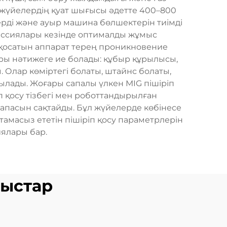
л жүйелердің қуат шығысы әдетте 400–800
рді және ауыр машина бөлшектерін тиімді
у сессиялары кезінде оптималды жұмыс
п қосатын аппарат терең проникновение
ары нәтижеге ие болады: құбыр құрылысы,
 Олар көміртегі болаты, штайнс болаты,
ылады. Жоғары сапалы үлкен MIG пішіріп
 қосу тізбегі мен роботтандырылған
у сапасын сақтайды. Бұл жүйелерде көбінесе
амасыз ететін пішіріп қосу параметрлерін
ялары бар.
ныстар