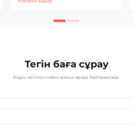
Көбірек қарау
сондықтан кәсіби нәтижелерге
қол жеткізу үшін дәнекерлеу
технологиясын таңдау өте
маңызды. Алюминийдің
металлургиялық қасиеттері —
оның жоғары жылу өткізгіштігі, тот
басу...
Тегін баға сұрау
Біздің өкіліміз сізбен жақын арада байланысады.