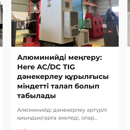
Алюминийді меңгеру:
Неге AC/DC TIG
дәнекерлеу құрылғысы
міндетті талап болып
табылады
Алюминийді дәнекерлеу әртүрлі
қиындықтарға әкеледі, олар
арнайы жабдықты талап етеді;