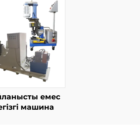
йланысты емес
егізгі машина