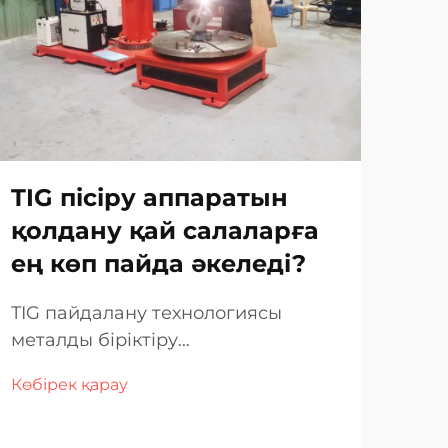
TIG пісіру аппаратын
Ұз
қолдану қай салаларға
жа
ең көп пайда әкеледі?
бі
жа
TIG пайдалану технологиясы
металды біріктіру
Ұза
қолданбаларындағы дәлдік пен
тұр
Көбірек қарау
сапаны ұсына отырып, көптеген
қам
Көбі
салаларда өндірісті және
жас