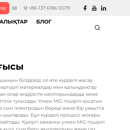
рау
+86-137 6186 0079
АЛЫҚТАР
БЛОГ
ғысы
шыңын білдіреді; ол өте күрделі жасау
рі әртүрлі материалдар мен қалыңдықтар
н олар өндірістік кәсіпорындарда, кеме
лік туғызады. Үлкен MIG пішіріп қосатын
із сым электродын береді және бір уақытта
н шығарады. Бұл күрделі процесс жоғары
зайтады. Қазіргі заманғы үлкен MIG пішіріп
ок күші, сым беру жылдамдығы және газ