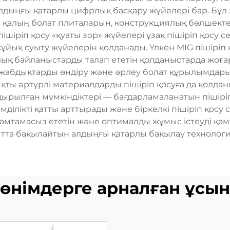
алдыңғы қатарлы цифрлық басқару жүйелері бар. Бұ
л қалың болат плиталарын, конструкциялық бөлшекте
л пішіріп қосу «қуаты зор» жүйелері ұзақ пішіріп қос
сұйық суыту жүйелерін қолданады. Үлкен MIG пішірі
ялық байланыстарды талап ететін қолданыстарда жоғ
 жабдықтарды өндіру және әрлеу болат құрылымдары.
ы әртүрлі материалдарды пішіріп қосуға да қолдан
ырылған мүмкіндіктері — бағдарламаланатын пішіріп
імділікті қатты арттырады және біркелкі пішіріп қос
амтамасыз ететін және оптималды жұмыс істеуді қамт
ытта бақылайтын алдыңғы қатарлы бақылау технологи
өнімдерге арналған ұсы