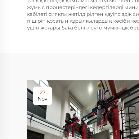
толық кепілдік қамтамасыз етуі мен кеңіс
жұмыс процестеріндегі кедергілерді мини
қабілеті сияқты жетілдірілген қауіпсізді
пішіріп қосатын құрылғылардың кәсіби кө
үшін жоғары баға белгілеуге мүмкіндік бер
27
Nov