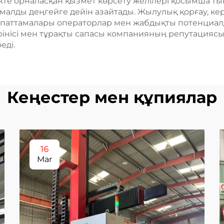
тікте орналасқан қызмет көрсету желілері қосымша т
малды деңгейге дейін азайтады. Жылулық қорғау, ке
к сипаттамалары операторлар мен жабдықты потенциа
рінісі мен тұрақты сапасы компанияның репутациясын
еді.
Кеңестер мен құпиялар
16
Mar