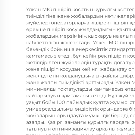
Үлкен MIG пішіріп қосатын құрылғы көптег
тиімділігіне және жобалардың нәтижелерін
жүйелері операторларға кішірек пішіріп 
ерекше пішіріп қосу жылдамдығын қамтама
жобалардың мерзімінің қысқаруына алып к
қабілеттілігін жақсартады. Үлкен MIG пі
бекемдік бойынша өнеркәсіптік стандартт
қамтамасыз етеді, бұл кейінірек пішіріп 
жетілдірілген жүйелердің тұрақты доға тұр
және пішіріп қосудан кейінгі жабдықтау о
жеңілдететін қолданушыға ыңғайлы цифрл
және жалпы тиімділікті арттырады. Үлкен 
минималды тоқтатуларды қамтамасыз етед
қайтарылуын қамтамасыз етеді. Бұл жүйел
уақыт бойы 100 пайыздық қуатта жұмыс іст
универсалдылығы өндірістік орындарға б
жобаларын орындауға мүмкіндік береді, 
азаяды. Қазіргі заманғы құрылғылардағы э
тұтынуын оптимизациялау арқылы жұмыс іс