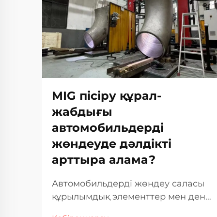
MIG пісіру құрал-
жабдығы
автомобильдерді
жөндеуде дәлдікті
арттыра алама?
Автомобильдерді жөндеу саласы
құрылымдық элементтер мен дене
панельдері сияқты маңызды