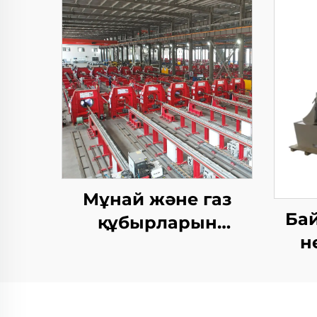
Мұнай және газ
Ба
құбырларын
н
жабуды жабу TIG
дәнекерлеу
машинасы