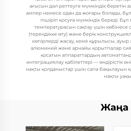
ағысын дәл реттеуге мүмкіндік беретін 
ампер немесе одан да жоғары болады, бұ
пішіріп қосуға мүмкіндік береді. Бұ
температурасын сақтау үшін көбінесе 
(тереңдікке өту) және берік конструкци
көпірлерді жасау, кеме құрылысы, ауыр
алюминий және арнайы қорытпалар сияқт
қосатын аппараттардың автоматтанд
интеграциялау қабілеттері — өндірістік өн
нақты қолданыстар үшін сапа бақылауын қ
нақты уақ
Жаңа 