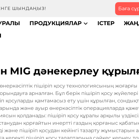
Баға сұ
МЕНГЕ ШЫНДАҢЫЗ!
ТУРАЛЫ
ПРОДУКЦИЯЛАР
ІСТЕР
ЖАҢ
Ы
ен MIG дәнекерлеу құрыл
өнеркәсіптік пішіріп қосу технологиясының жоғарғы 
орындауға арналған. Бұл берік пішіріп қосу жүйеле
п қосуларды қамтамасыз ету үшін құрылған, сондықта
рында және ауыр өнеркәсіптік операцияларда қажетті
гиясын қолданады: пішіріп қосу құралы арқылы үздікс
астанудан қорғайтын инертті газдың қорғаныс қабаты
 және пішіріп қосудан кейінгі тазарту жұмыстарын а
 керекті пішіріп қосу талаптарына сәйкес кернеу, т