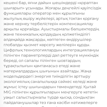
кешені бар, яғни дайын шешімдерді «қораптан
шығарып» ұсынады. Жоғары деңгейлі қауіпсіздік
функциялары оператор мен құрылғыны
жылулық өшіру жүйелері, артық токтан қорғану
және кернеу тербелістерін компенсациялау
арқылы қорғайды. Ауыстырмалы бөлшектердің
және техникалық қолдаудың қолжетімділігі
әлдеқайда жақсарды, көптеген өндірушілер
глобалды қызмет көрсету желілерін құрды.
Цифрлық технологиялардың интеграциялануы
пілінген параметрлерді дәл реттеуге мүмкіндік
береді, ол сапалы пілінген шовтардың
тұрақтылығын қамтамасыз етеді және
материалдардың шығынын азайтады. Жаңа
модельдердегі энергия тиімділігін арттыру
экологиялық саналылыққа сәйкес келеді және
жұмыс істеу шығындарын төмендетеді. Қытай
MIG пілінген құрылғыларын меңгеруге кететін
уақыт салыстырмалы түрде қысқа, сондықтан
пайдаланушылар тез ғана кәсіби нәтижелерге