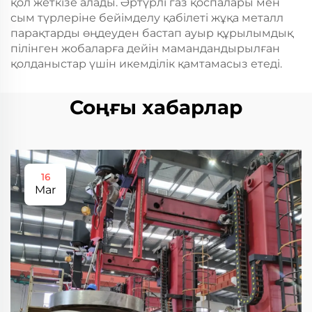
қол жеткізе алады. Әртүрлі газ қоспалары мен
сым түрлеріне бейімделу қабілеті жұқа металл
парақтарды өңдеуден бастап ауыр құрылымдық
пілінген жобаларға дейін мамандандырылған
қолданыстар үшін икемділік қамтамасыз етеді.
Соңғы хабарлар
16
Mar