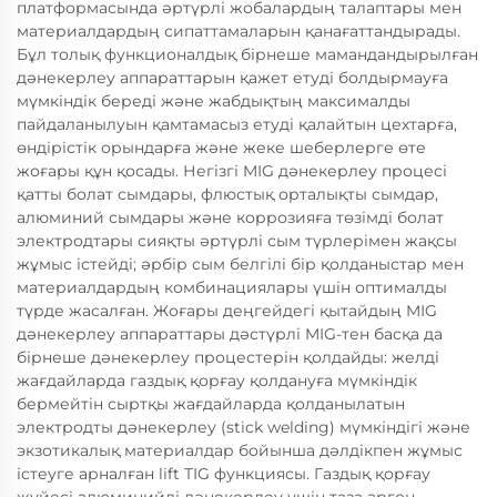
платформасында әртүрлі жобалардың талаптары мен
материалдардың сипаттамаларын қанағаттандырады.
Бұл толық функционалдық бірнеше мамандандырылған
дәнекерлеу аппараттарын қажет етуді болдырмауға
мүмкіндік береді және жабдықтың максималды
пайдаланылуын қамтамасыз етуді қалайтын цехтарға,
өндірістік орындарға және жеке шеберлерге өте
жоғары құн қосады. Негізгі MIG дәнекерлеу процесі
қатты болат сымдары, флюстық орталықты сымдар,
алюминий сымдары және коррозияға төзімді болат
электродтары сияқты әртүрлі сым түрлерімен жақсы
жұмыс істейді; әрбір сым белгілі бір қолданыстар мен
материалдардың комбинациялары үшін оптималды
түрде жасалған. Жоғары деңгейдегі қытайдың MIG
дәнекерлеу аппараттары дәстүрлі MIG-тен басқа да
бірнеше дәнекерлеу процестерін қолдайды: желді
жағдайларда газдық қорғау қолдануға мүмкіндік
бермейтін сыртқы жағдайларда қолданылатын
электродты дәнекерлеу (stick welding) мүмкіндігі және
экзотикалық материалдар бойынша дәлдікпен жұмыс
істеуге арналған lift TIG функциясы. Газдық қорғау