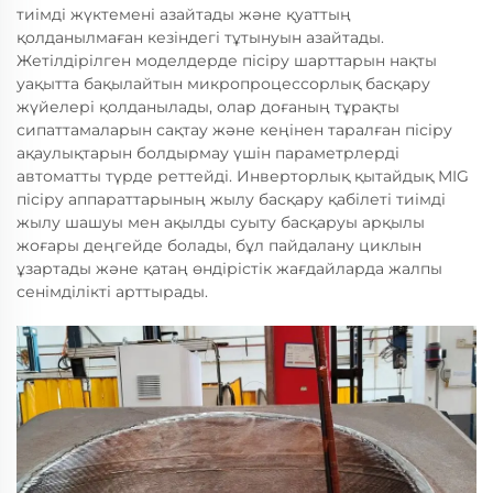
тиімді жүктемені азайтады және қуаттың
қолданылмаған кезіндегі тұтынуын азайтады.
Жетілдірілген моделдерде пісіру шарттарын нақты
уақытта бақылайтын микропроцессорлық басқару
жүйелері қолданылады, олар доғаның тұрақты
сипаттамаларын сақтау және кеңінен таралған пісіру
ақаулықтарын болдырмау үшін параметрлерді
автоматты түрде реттейді. Инверторлық қытайдық MIG
пісіру аппараттарының жылу басқару қабілеті тиімді
жылу шашуы мен ақылды суыту басқаруы арқылы
жоғары деңгейде болады, бұл пайдалану циклын
ұзартады және қатаң өндірістік жағдайларда жалпы
сенімділікті арттырады.