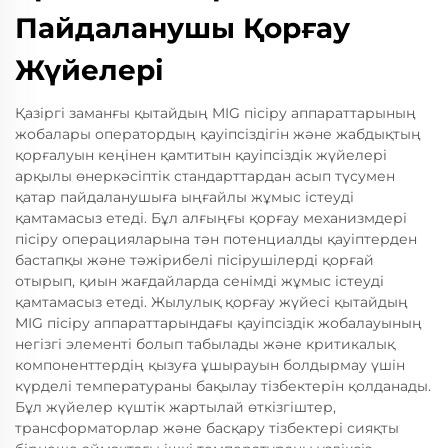
Пайдаланушы Қорғау
Жүйелері
Қазіргі заманғы қытайдың MIG пісіру аппараттарының
жобалары оператордың қауіпсіздігін және жабдықтың
қорғалуын кеңінен қамтитын қауіпсіздік жүйелері
арқылы өнеркәсіптік стандарттардан асып түсумен
қатар пайдаланушыға ыңғайлы жұмыс істеуді
қамтамасыз етеді. Бұл алғыңғы қорғау механизмдері
пісіру операцияларына тән потенциалды қауіптерден
бастапқы және тәжірибелі пісірушілерді қорғай
отырып, қиын жағдайларда сенімді жұмыс істеуді
қамтамасыз етеді. Жылулық қорғау жүйесі қытайдың
MIG пісіру аппараттарындағы қауіпсіздік жобалауының
негізгі элементі болып табылады және критикалық
компоненттердің қызуға ұшырауын болдырмау үшін
күрделі температураны бақылау тізбектерін қолданады.
Бұл жүйелер күштік жартылай өткізгіштер,
трансформаторлар және басқару тізбектері сияқты