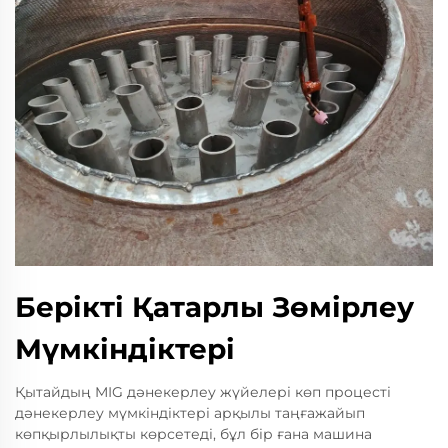
Берікті Қатарлы Зөмірлеу
Мүмкіндіктері
Қытайдың MIG дәнекерлеу жүйелері көп процесті
дәнекерлеу мүмкіндіктері арқылы таңғажайып
көпқырлылықты көрсетеді, бұл бір ғана машина