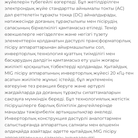
жүйелерін түбегейлі өзгертеді. Бұл жетілдірілген
электрондық жүйе стандартты айнымалы токты (AC)
дәл реттелетін тұрақты токқа (DC) айналдырады,
нәтижесінде доғаның тұрақтылығы мен пісірудің
сапасының біркелкілігі қамтамасыз етіледі. Темір
өзекшелерге негізделген және негізгі түзету
элементтерін қолданатын дәстүрлі трансформаторлық
пісіру аппараттарынан айырмашылығы сол,
инверторлық технология қуаттың тиімділігі мен
басқарудың дәлдігін қамтамасыз ету үшін жоғары
жиілікті қосқыштық тізбектерді қолданады. Қытайдық
MIG пісіру аппаратының инверторлық жүйесі 20 кГц-тен
асатын жиілікте жұмыс істейді, бұл жүктеменің
өзгеруіне тез реакция беруге және әртүрлі
жағдайларда да доғаның тұрақты сипаттамаларын
сақтауға мүмкіндік береді. Бұл технологиялық жетістік
пісірушілерге барлық біліктілік деңгейлерінде
маңызды тәжірибелік артықшылықтар әкеледі.
Инверторлық конструкция дәстүрлі аналогтармен
салыстырғанда аппараттың салмағы мен өлшемін
әлдеқайда азайтады: әдетте қытайдық MIG пісіру
аппараттарының салмағы эквивалентті