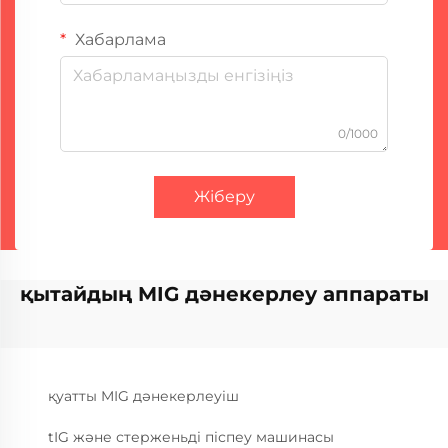
Хабарлама
0/1000
Жіберу
қытайдың MIG дәнекерлеу аппараты
қуатты MIG дәнекерлеуіш
tIG және стерженьді піспеу машинасы