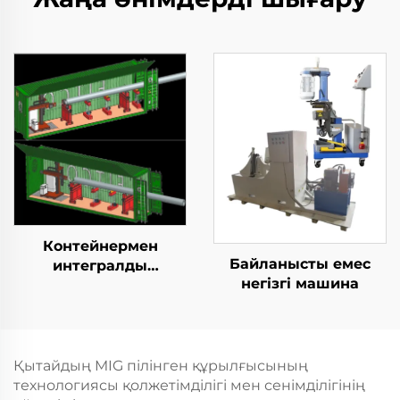
Контейнермен
Байланысты емес
интегралды
негізгі машина
қозғалыспазdyк
көбейту станциясы
Қытайдың MIG пілінген құрылғысының
технологиясы қолжетімділігі мен сенімділігінің