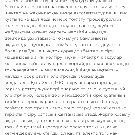
бірнеше аймақтағы ішкі температураны үздіксіз
бақылайды; осының нәтижесінде қауіпсіз жұмыс істеу
шектеріне жақындасқан кезде автоматты түрде шығыс
қуаты төмендетіледі немесе тоқтату процедуралары
іске қосылады. Ақылды жылулық басқару жүйесі
жабдықтың қызмет көрсету мерзімін маңызды
деңгейде ұзартады және жылуға байланысты
ақаулардан туындаған қымбат тұратын жөндеулерді
болдырмайды. Ашық ток қорғау тізбектері пісіру
машинасына зиян келтіруі мүмкін электрлік ақаулар
мен қысқа тұйықталулардан қорғайды; олар аномальды
ток жағдайларын миллисекунд ішінде анықтайтын
жылдам әсер ететін электрондық бақылауды
қолданады. Қытайдың MIG пісіру аппараттарындағы
кернеу реттеу жүйелері өнеркәсіптік және тұрғын үй
электрлік жүйелерінде жиі кездесетін кіріс қуатының
тербелістеріне қарамастан тұрақты шығыс береді,
сезімтал электрондық компоненттерді қорғай отырып,
тұрақты пісіру сапасын қамтамасыз етеді. Жерге қосылу
ақауын анықтау технологиясы электрлік қауіпсіздіктің
тағы бір деңгейін қосады: ол электр тогының ағып
кетуін дереу анықтайды, ол қауіпті электр тогынан