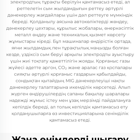
электродтың тұрақты берілуін қамтамасыз етеді, ал
реттелетін сым жылдамдығын реттеу әртүрлі
дәнекерлеу жағдайлары үшін дәл реттеуге мүмкіндік
береді. Қолданылу аясына автокөліктерді жөндеу,
дәнекерлеу цехтары, құрылыс жобалары, өнеркәсіптік
металл өңдеу және техникалық қызмет көрсету
жұмыстары кіреді. Бұл машиналар өндірістік ортада,
яғни жылдамдық пен тұрақтылық маңызды болған
кезде, үздіксіз сым беруі арқылы электродты ауыстыру
үшін жиі тоқтату қажеттілігін жояды. Қорғаныс газы
жүйесі әдетте аргон, CO₂ және аралас газ қоспалары
сияқты әртүрлі қорғаныс газдарын қабылдайды,
сондықтан қытайдың MIG дәнекерлеуіші нақты
дәнекерлеу талаптарына икемділік көрсетеді. Алып
жүрген өндірушілердің сапаны бақылау шаралары
надежді жұмыс істеу мен ұзақ мерзімді пайдалануға
кепілдік береді, ал толық кепілдік қамтамасыз ету
қолданушыларға өз инвестицияларына сенімділік
қамтамасыз етеді.
Жаңа өнімдерді шығару