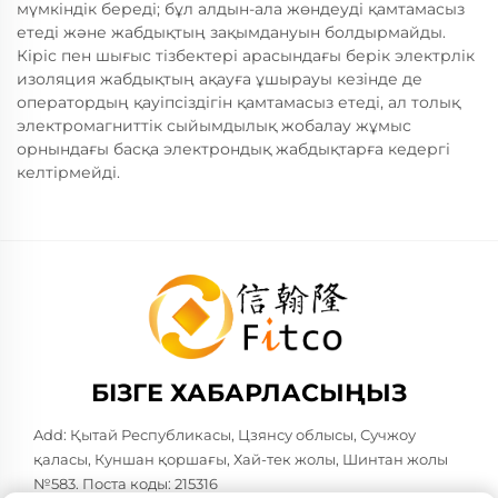
мүмкіндік береді; бұл алдын-ала жөндеуді қамтамасыз
етеді және жабдықтың зақымдануын болдырмайды.
Кіріс пен шығыс тізбектері арасындағы берік электрлік
изоляция жабдықтың ақауға ұшырауы кезінде де
оператордың қауіпсіздігін қамтамасыз етеді, ал толық
электромагниттік сыйымдылық жобалау жұмыс
орнындағы басқа электрондық жабдықтарға кедергі
келтірмейді.
БІЗГЕ ХАБАРЛАСЫҢЫЗ
Add: Қытай Республикасы, Цзянсу облысы, Сучжоу
қаласы, Куншан қоршағы, Хай-тек жолы, Шинтан жолы
№583. Поста коды: 215316