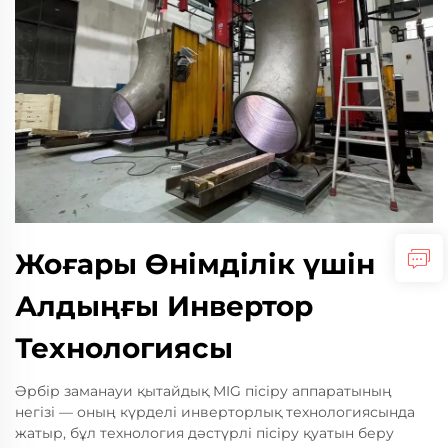
Жоғары Өнімділік үшін
Алдыңғы Инвертор
Технологиясы
Әрбір заманауи қытайдық MIG пісіру аппаратының
негізі — оның күрделі инверторлық технологиясында
жатыр, бұл технология дәстүрлі пісіру қуатын беру