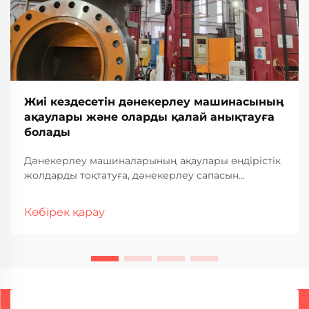
Жиі кездесетін дәнекерлеу машинасының
ақаулары және оларды қалай анықтауға
болады
Дәнекерлеу машиналарының ақаулары өндірістік
жолдарды тоқтатуға, дәнекерлеу сапасын
нашарлатуға және өнеркәсіптік операцияларда
қымбатқа түсетін тоқтап қалуға әкелуі мүмкін. Жиі
Көбірек қарау
кездесетін ақаулар мен олардың ақаулықтарын
анықтау әдістерін түсіну — тұрақты дәнекерлеу
өнімділігін қамтамасыз ету үшін өте маңызды...