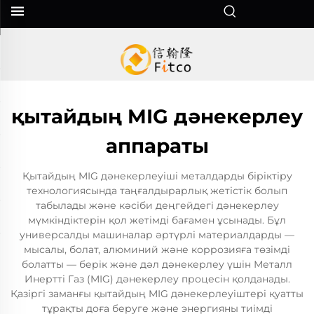
қытайдың MIG дәнекерлеу
аппараты
Қытайдың MIG дәнекерлеуіші металдарды біріктіру
технологиясында таңғалдырарлық жетістік болып
табылады және кәсіби деңгейдегі дәнекерлеу
мүмкіндіктерін қол жетімді бағамен ұсынады. Бұл
универсалды машиналар әртүрлі материалдарды —
мысалы, болат, алюминий және коррозияға төзімді
болатты — берік және дәл дәнекерлеу үшін Металл
Инертті Газ (MIG) дәнекерлеу процесін қолданады.
Қазіргі заманғы қытайдың MIG дәнекерлеуіштері қуатты
тұрақты доға беруге және энергияны тиімді