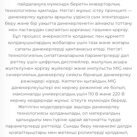
пайдалануға мүмкіндік беретін инверторлық
технологияны қамтиды. Негізгі жұмыс істеу принципі —
дәнекерлеу құралы арқылы үздіксіз сым электродын
беру және бір уақытта дәнекерленетін аймақты тоттану
мен ластанудан сақтайтын қорғаныс газымен қорғау.
Бұл процесс өнеркәсіптік қолданыс пен құрметті
қолданушылардың жобалары үшін таза және жоғары
сапалы дәнекерлерді қамтамасыз етеді. Негізгі
технологиялық сипаттамаларына параметрлерді дәл
реттеу үшін цифрлық дисплейлер, жылулық асыра
жүктелуінен қорғау жүйелері және импульсты MIG мен
синергиялық дәнекерлеу сияқты бірнеше дәнекерлеу
режімдері кіреді. Көптеген қытайдың MIG
дәнекерлеуіштері екі кернеу режиміне ие болып,
максималды универсалдық үшін 110 В және 220 В
кернеу көздерінде жұмыс істеуге мүмкіндік береді.
Жетілген моделдерінде ақылды дәнекерлеу
технологиясы қолданылады, ол материалдың
қалыңдығы мен түріне қарай автоматты түрде
параметрлерді реттейді. Сымды беру механизмі дәлдік
қозғалтқыштары мен жетекші роликтерді қолданып,