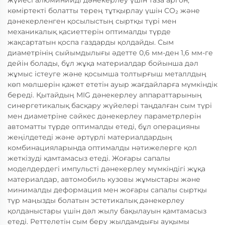
жүйесі алюминийді дәнекерлеу үшін таза аргон,
көміртекті болатты терең тұтқырлау үшін CO₂ және
дәнекерленген қосылыстың сыртқы түрі мен
механикалық қасиеттерін оптималды түрде
жақсартатын қоспа газдарды қолдайды. Сым
диаметрінің сыйымдылығы әдетте 0,6 мм-ден 1,6 мм-ге
дейін болады, бұл жұқа материалдар бойынша дәл
жұмыс істеуге және қосымша толтырғыш металлдың
көп мөлшерін қажет ететін ауыр жағдайларға мүмкіндік
береді. Қытайдың MIG дәнекерлеу аппараттарының
синергетикалық басқару жүйелері таңдалған сым түрі
мен диаметріне сәйкес дәнекерлеу параметрлерін
автоматты түрде оптималды етеді, бұл операцияны
жеңілдетеді және әртүрлі материалдардың
комбинацияларында оптималды нәтижелерге қол
жеткізуді қамтамасыз етеді. Жоғары сапалы
моделдердегі импульсті дәнекерлеу мүмкіндігі жұқа
материалдар, автомобиль кузовы жұмыстары және
минималды деформация мен жоғары сапалы сыртқы
түр маңызды болатын эстетикалық дәнекерлеу
қолданыстары үшін дәл жылу бақылауын қамтамасыз
етеді. Реттелетін сым беру жылдамдығы ауқымы