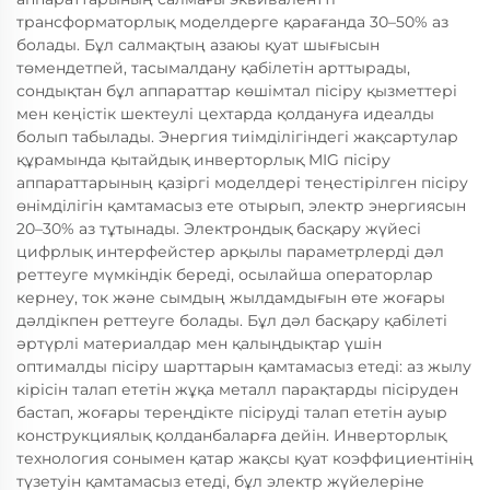
трансформаторлық моделдерге қарағанда 30–50% аз
болады. Бұл салмақтың азаюы қуат шығысын
төмендетпей, тасымалдану қабілетін арттырады,
сондықтан бұл аппараттар көшімтал пісіру қызметтері
мен кеңістік шектеулі цехтарда қолдануға идеалды
болып табылады. Энергия тиімділігіндегі жақсартулар
құрамында қытайдық инверторлық MIG пісіру
аппараттарының қазіргі моделдері теңестірілген пісіру
өнімділігін қамтамасыз ете отырып, электр энергиясын
20–30% аз тұтынады. Электрондық басқару жүйесі
цифрлық интерфейстер арқылы параметрлерді дәл
реттеуге мүмкіндік береді, осылайша операторлар
кернеу, ток және сымдың жылдамдығын өте жоғары
дәлдікпен реттеуге болады. Бұл дәл басқару қабілеті
әртүрлі материалдар мен қалыңдықтар үшін
оптималды пісіру шарттарын қамтамасыз етеді: аз жылу
кірісін талап ететін жұқа металл парақтарды пісіруден
бастап, жоғары тереңдікте пісіруді талап ететін ауыр
конструкциялық қолданбаларға дейін. Инверторлық
технология сонымен қатар жақсы қуат коэффициентінің
түзетуін қамтамасыз етеді, бұл электр жүйелеріне