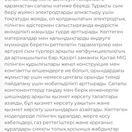
қарамастан сапалы нәтиже береді. Тұрақты сым
беру жүйесі электродтарды алмастыру үшін
тоқтатуды жояды, ол қолданылатын электродтық
пілінген әдістермен салыстырғанда өндірістік
өнімділікті маңызды түрде арттырады. Көптеген
материалдар мен қалыңдықтарды өңдеуге
мүмкіндік беретін реттелетін параметрлер мен
әртүрлі сым түрлері арқылы көпфункциялықтың
да артықшылығы бар. Қазіргі заманғы Қытай MIG
пілінген құрылғылары жеңіл конструкция мен
компактты өлшемдерге ие болып, орындардағы
жұмыстар үшін немесе цехтағы орынды тиімді
пайдалану үшін мобильділікті арттырады. Сапалы
компоненттерді таңдау мен берік инженерлік
шешімдер арқылы қызмет көрсету талаптары
азаяды, бұл қызмет көрсету уақытын және
қызмет көрсету шығындарын азайтады. Көптеген
моделдерде пілінген құралдар, жерге қосу
кабельдері, газ реттегіштері және қорғаныс
құралдары сияқты толық қосымша жабдықтар