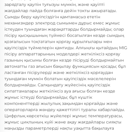
зарядталу қаупін туғызуы мүмкін, және қауіпті
жағдайлар пайда болғанға дейін токты ажыратады.
Сымды беру қауіпсіздігін қамтамасыз ететін
механизмдер электрод сымымен дұрыс емес жұмыс
істеуден туындаған жарақаттарды болдырмайды; олар
пісіру қысқышының түймесі босатылған кезде сымдың
қозғалысын тоқтататын қорғау құрылғылары мен
қауіпсіздік түймелерін қамтиды. Алғыңғы қытайдың MIG
пісіру аппараттарының моделдері жеткіліксіз қорғау
газының қысымы болған кезде пісіруді болдырмайтын
автоматты газ ағысын бақылау функциясын қосады; бұл
ластанған пісірулерді және жеткіліксіз қорғаудан
туындаған мүмкін болатын қауіпсіздік мәселелерін
болдырмайды. Салқындату жүйесінің қауіпсіздік
сипаттамалары жеткіліксіз ауа ағысы болған кезде
жұмыс істеуді болдырмайды; бұл күштік
компоненттерді жылулық зақымдан қорғайды және
операторларға жөндеу қажеттілігі туралы хабарлайды.
Цифрлық көрсеткіш жүйелері жұмыс температурасы,
жұмыс циклының күйі және ақау жағдайлары сияқты
маңызды параметрлерді нақты уақытта бақылауға