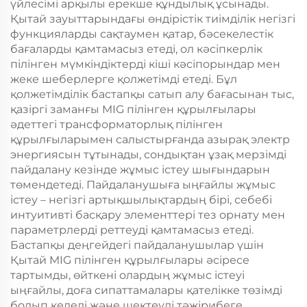
үйлесімі арқылы ерекше құндылық ұсынады.
Қытай зауыттарындағы өндірістік тиімділік негізгі
функцияларды сақтаумен қатар, бәсекелестік
бағаларды қамтамасыз етеді, ол кәсіпкерлік
пілінген мүмкіндіктерді кіші кәсіпорындар мен
жеке шеберлерге қолжетімді етеді. Бұл
қолжетімділік бастапқы сатып алу бағасынан тыс,
қазіргі заманғы MIG пілінген құрылғылары
әдеттегі трансформаторлық пілінген
құрылғыларымен салыстырғанда азырақ электр
энергиясын тұтынады, сондықтан ұзақ мерзімді
пайдалану кезінде жұмыс істеу шығындарын
төмендетеді. Пайдаланушыға ыңғайлы жұмыс
істеу – негізгі артықшылықтардың бірі, себебі
интуитивті басқару элементтері тез орнату мен
параметрлерді реттеуді қамтамасыз етеді.
Бастапқы деңгейдегі пайдаланушылар үшін
Қытай MIG пілінген құрылғылары әсіресе
тартымды, өйткені олардың жұмыс істеуі
ыңғайлы, доға сипаттамалары қателікке төзімді
болып келеді және шектеулі тәжірибеге