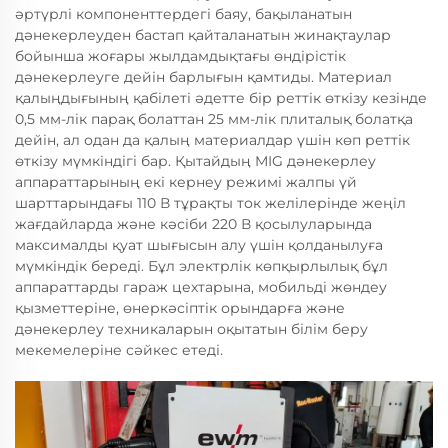
әртүрлі компоненттердегі баяу, бақыланатын
дәнекерлеуден бастап қайталанатын жинақтаулар
бойынша жоғары жылдамдықтағы өндірістік
дәнекерлеуге дейін барлығын қамтиды. Материал
қалыңдығының қабілеті әдетте бір реттік өткізу кезінде
0,5 мм-лік парақ болаттан 25 мм-лік плиталық болатқа
дейін, ал одан да қалың материалдар үшін көп реттік
өткізу мүмкіндігі бар. Қытайдың MIG дәнекерлеу
аппараттарының екі кернеу режимі жалпы үй
шарттарындағы 110 В тұрақты ток желілерінде жеңіл
жағдайларда және кәсіби 220 В қосылуларында
максималды қуат шығысын алу үшін қолданылуға
мүмкіндік береді. Бұл электрлік көпқырлылық бұл
аппараттарды гараж цехтарына, мобильді жөндеу
қызметтеріне, өнеркәсіптік орындарға және
дәнекерлеу техникаларын оқытатын білім беру
мекемелеріне сәйкес етеді.