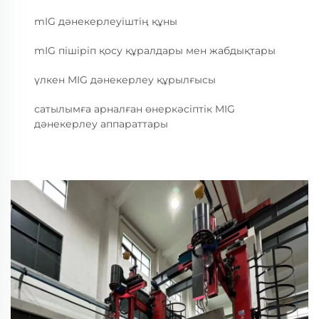
mIG дәнекерлеуіштің құны
mIG пішіріп қосу құралдары мен жабдықтары
үлкен MIG дәнекерлеу құрылғысы
сатылымға арналған өнеркәсіптік MIG
дәнекерлеу аппараттары