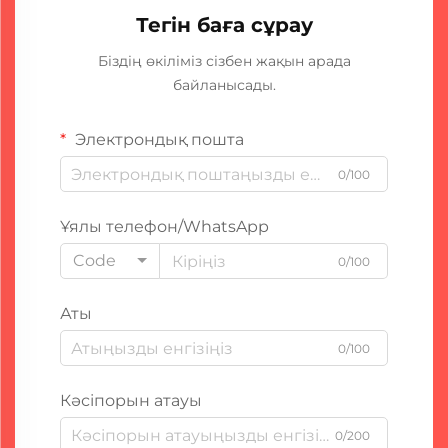
Тегін баға сұрау
Біздің өкіліміз сізбен жақын арада
байланысады.
Электрондық пошта
0/100
Ұялы телефон/WhatsApp
Code
0/100
Аты
0/100
Кәсіпорын атауы
0/200