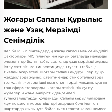
Жоғары Сапалы Құрылыс
және Ұзақ Мерзімді
Сенімділік
Кәсіби MIG пілінгендердің жасау сапасы мен сенімділігі
факторлары MIG пілінгенінің құнын бағалауда маңызды
элементтер болып табылады, олар ұзақ мерзімді жұмыс
істеу сәттілігі мен инвестициядан түсетін табысқа
тікелей әсер етеді. Жоғары сапалы өндірушілер ауыр
жағдайларда жұмыс істейтін өндірістік орталықтарда
төзімділігі жоғары ішкі компоненттерді, мысалы, қуатты
трансформаторларды, жоғары өткізгіштік суыту
жүйелерін және өндірістік деңгейдегі
тұйықтағыштарды қолданады. Сапалы құрылғылардың
жұмыс циклы көрсеткіштері олардың белгіленген
шарттарда жылынуға байланысты тоқтатылмай немесе