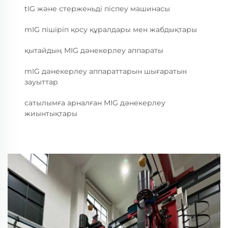
tIG және стерженьді піспеу машинасы
mIG пішіріп қосу құралдары мен жабдықтары
қытайдың MIG дәнекерлеу аппараты
mIG дәнекерлеу аппараттарын шығаратын
зауыттар
сатылымға арналған MIG дәнекерлеу
жиынтықтары