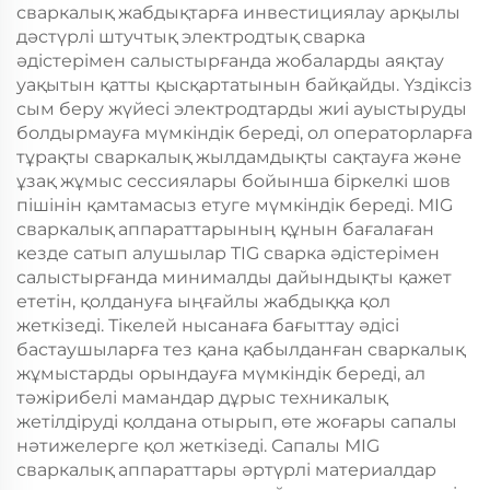
сваркалық жабдықтарға инвестициялау арқылы
дәстүрлі штучтық электродтық сварка
әдістерімен салыстырғанда жобаларды аяқтау
уақытын қатты қысқартатынын байқайды. Үздіксіз
сым беру жүйесі электродтарды жиі ауыстыруды
болдырмауға мүмкіндік береді, ол операторларға
тұрақты сваркалық жылдамдықты сақтауға және
ұзақ жұмыс сессиялары бойынша біркелкі шов
пішінін қамтамасыз етуге мүмкіндік береді. MIG
сваркалық аппараттарының құнын бағалаған
кезде сатып алушылар TIG сварка әдістерімен
салыстырғанда минималды дайындықты қажет
ететін, қолдануға ыңғайлы жабдыққа қол
жеткізеді. Тікелей нысанаға бағыттау әдісі
бастаушыларға тез қана қабылданған сваркалық
жұмыстарды орындауға мүмкіндік береді, ал
тәжірибелі мамандар дұрыс техникалық
жетілдіруді қолдана отырып, өте жоғары сапалы
нәтижелерге қол жеткізеді. Сапалы MIG
сваркалық аппараттары әртүрлі материалдар