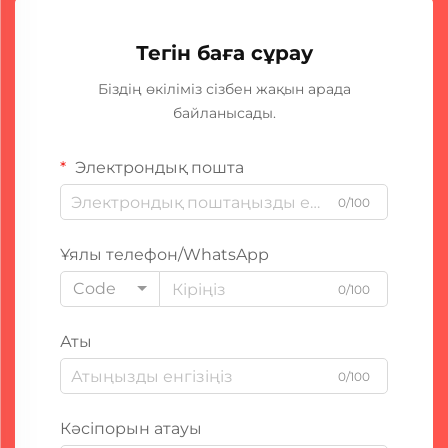
Тегін баға сұрау
Біздің өкіліміз сізбен жақын арада
байланысады.
Электрондық пошта
0/100
Ұялы телефон/WhatsApp
Code
0/100
Аты
0/100
Кәсіпорын атауы