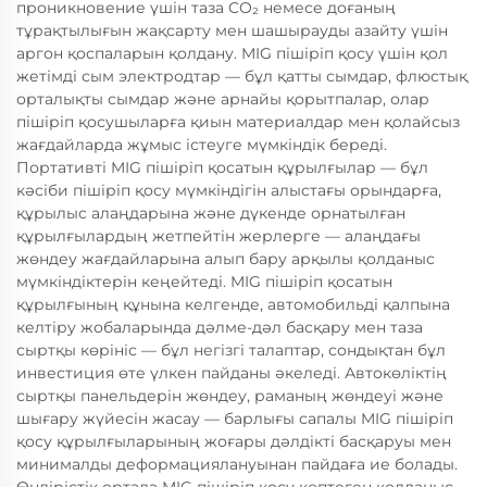
проникновение үшін таза CO₂ немесе доғаның
тұрақтылығын жақсарту мен шашырауды азайту үшін
аргон қоспаларын қолдану. MIG пішіріп қосу үшін қол
жетімді сым электродтар — бұл қатты сымдар, флюстық
орталықты сымдар және арнайы қорытпалар, олар
пішіріп қосушыларға қиын материалдар мен қолайсыз
жағдайларда жұмыс істеуге мүмкіндік береді.
Портативті MIG пішіріп қосатын құрылғылар — бұл
кәсіби пішіріп қосу мүмкіндігін алыстағы орындарға,
құрылыс алаңдарына және дүкенде орнатылған
құрылғылардың жетпейтін жерлерге — алаңдағы
жөндеу жағдайларына алып бару арқылы қолданыс
мүмкіндіктерін кеңейтеді. MIG пішіріп қосатын
құрылғының құнына келгенде, автомобильді қалпына
келтіру жобаларында дәлме-дәл басқару мен таза
сыртқы көрініс — бұл негізгі талаптар, сондықтан бұл
инвестиция өте үлкен пайданы әкеледі. Автокөліктің
сыртқы панельдерін жөндеу, раманың жөндеуі және
шығару жүйесін жасау — барлығы сапалы MIG пішіріп
қосу құрылғыларының жоғары дәлдікті басқаруы мен
минималды деформациялануынан пайдаға ие болады.