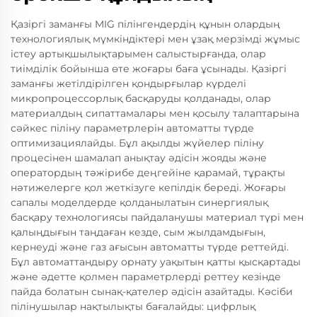
Қазіргі заманғы MIG пілінгендердің құнын олардың
технологиялық мүмкіндіктері мен ұзақ мерзімді жұмыс
істеу артықшылықтарымен салыстырғанда, олар
тиімділік бойынша өте жоғары баға ұсынады. Қазіргі
заманғы жетілдірілген қондырғылар күрделі
микропроцессорлық басқаруды қолданады, олар
материалдың сипаттамалары мен қосылу талаптарына
сәйкес піліну параметрлерін автоматты түрде
оптимизациялайды. Бұл ақылды жүйелер піліну
процесінен шамалап анықтау әдісін жояды және
оператордың тәжірибе деңгейіне қарамай, тұрақты
нәтижелерге қол жеткізуге кепілдік береді. Жоғары
сапалы моделдерде қолданылатын синергиялық
басқару технологиясы пайдаланушы материал түрі мен
қалыңдығын таңдаған кезде, сым жылдамдығын,
кернеуді және газ ағысын автоматты түрде реттейді.
Бұл автоматтандыру орнату уақытын қатты қысқартады
және әдетте қолмен параметрлерді реттеу кезінде
пайда болатын сынақ-қателер әдісін азайтады. Кәсіби
пілінушылар нақтылықты бағалайды: цифрлық