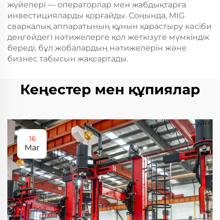
жүйелері — операторлар мен жабдықтарға
инвестицияларды қорғайды. Соңында, MIG
сваркалық аппаратының құнын қарастыру кәсіби
деңгейдегі нәтижелерге қол жеткізуге мүмкіндік
береді, бұл жобалардың нәтижелерін және
бизнес табысын жақсартады.
Кеңестер мен құпиялар
16
Mar