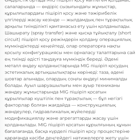
Өндірістік ортада MIG пішіріп қосу көптеген қолданыс
салаларында — өндіріс сызығындағы жұмыстар,
құрылғылардағы пішіріп қосу және тәжірибелік
үлгілерді жасау кезінде — жылдамдық пен тұрақтылық
арқылы тиімділікті қамтамасыз ету үшін қолданылады.
Шашырату (spray transfer) және қысқа тұйықталу (short
circuit) пішіріп қосу режімдерін қолдану операциялық
мүмкіндіктерді кеңейтеді, олар операторға нақты
қосылу конфигурациясы мен орналасу талаптарына сай
ең тиімді әдісті таңдауға мүмкіндік береді. Әдемі
металл өңдеу қолданыстарында MIG пішіріп қосудың
эстетикалық артықшылықтары көрінеді: таза, әдемі
шовтар алынады, олардың соңғы өңдеуі минималды
болады. Ауыл шаруашылығы мен ауыр техниканы
жөндеу жұмыстарында MIG пішіріп қосатын
құрылғылар күштілік пен тұрақтылық — бұл негізгі
факторлар болған жағдайда — конструкциялық
жөндеулер, гидравликалық жүйелерді
модификациялау және агрегаттарды жасау үшін
қолданылады. MIG пішіріп қосатын құрылғының құнын
бағалағанда, басқа күрделі пішіріп қосу процестеріне
қарағанда кәсіби деңгейдегі нәтижелерге жету үшін