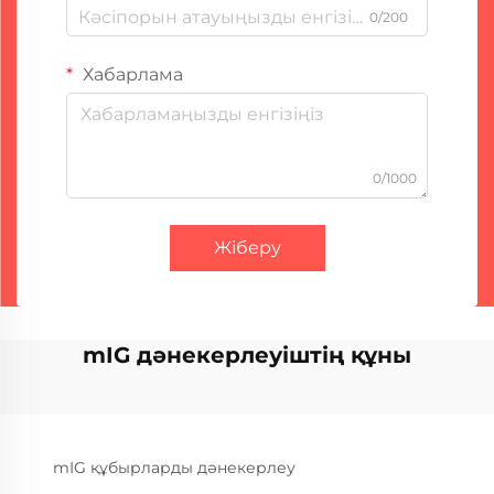
0/200
Хабарлама
0/1000
Жіберу
mIG дәнекерлеуіштің құны
mIG құбырларды дәнекерлеу