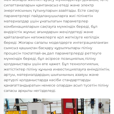
сипаттамаларын қамтамасыз етеді және электр
энергиясының тұтынуларын азайтады. Есте сақтау
параметрлері пайдаланушыларға жиі пілінетін
материалдар үшін ұнатылатын параметрлер
комбинацияларын сақтауға мүмкіндік береді, бұл
өндірістік жұмыс ағымдарын жеңілдетеді және
қайталанатын нәтижелерге қол жеткізуге кепілдік
береді. Жоғары сапалы моделдерге интеграцияланған
сымсыз қашықтан басқару құрылғылары піліну
процесін тоқтатпай-ақ дәл параметрлерді реттеуге
мүмкіндік береді, бұл әсіресе позициялық піліну
қолданыстары үшін өте қажет. Бұл технологиялық
жетістіктер піліну құнына инвестициялауға өнімділіктің
артуы, материалдардың шығынының азаяуы және
әртүрлі қолданыстарда кәсіби стандарттарды
қанағаттандыратын немесе олардан асып түсетін піліну
сапасы арқылы негізделеді.