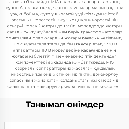
азаюын бағалайды. MIG сваркалық аппараттарының
құнын бағалаған кезде сатып алушылар машина қанша
уақыт бойы қызуға ұшырамай үздіксіз жұмыс істей
алатынын көрсететін «жұмыс циклы» көрсеткішін
ескеруі керек. Жоғары деңгейлі моделдерде жоғары
сапалы суыту жүйелері мен берік трансформаторлар
орнатылған, олар олардың жоғары бағасын негіздейді.
Кіріс қуаты талаптары да бағаға әсер етеді: 220 В
аппараттары 110 В моделдеріне қарағанда өзінің
жоғары қабілеттілігі мен өнеркәсіптік деңгейдегі
компоненттері арқасында қымбат тұрады. MIG
сваркалық аппараттарына жасалған құндылық
инвестициясы өндірістік өнімділіктің, дәнекерлеу
сапасының және қатаң қолданыстағы ұзақ мерзімді
сенімділіктің жақсаруы арқылы тиімділігін көрсетеді.
Танымал өнімдер