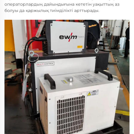
операторлардың дайындығына кететін уақыттың аз
болуы да қаржылық тиімділікті арттырады.