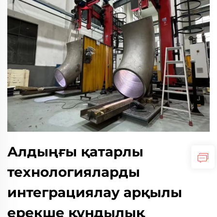
Алдыңғы қатарлы
технологияларды
интеграциялау арқылы
ерекше құндылық