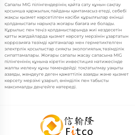
Сапалы MIG пілінгендерінің қайта сату құнын сақтау
қосымша қаржылық пайданы қамтамасыз етеді, себебі
жақсы қызмет көрсетілген кәсіби құрылғылар екінші
қолданыстағы нарықта жоғары бағаға ие болады.
Құрылыс пен теңіз қолданыстарында жиі кездесетін
қатты жағдайларда қызмет көрсету мерзімін ұзартатын
коррозияға төзімді қаптамалар мен герметиктелген
электрлік қосылыстар сияқты экологиялық төзімділік
сипаттамалары. Жоғары сапалы жасау сапасына MIG
пілінгенінің құнына кіретін инвестиция нәтижесінде
жалпы иелену құны төмендейді: тоқтатылмау уақыты
азаяды, жөндеуге деген қажеттілік азаяды және қызмет
көрсету мерзімі ұзарып, өнімділік пен табысты
максималды деңгейге көтереді.