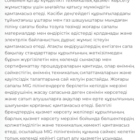
сонымен қатар күнделікті техникалық қызмет көрсету
жұмыстары үшін ыңғайлы қатысу мүмкіндігін
қамтамасыз етеді. Кәсіби деңгейдегі құрылғылардағы
тұйықтағыш ұштары мен газ шашуыштары мыңдаған
піліну сағаты бойы тозуға төзімді жоғары сапалы
материалдар мен өндірістік әдістерді қолданады және
электрлік байланыстың дұрыс жұмыс істеуін
қамтамасыз етеді. Атақты өндірушілердің енгізген сапа
бақылау стандарттары құрылғының жеткізілмеден
бұрын жүргізілетін кең көлемді сынақтар мен
сертификаттау процедураларын қамтиды, олар өнімнің
сәйкестігін, өнімнің техникалық сипаттамаларын және
қауіпсіздік талаптарына сай келуін растайды. Жоғары
сапалы MIG пілінгендерге берілетін кепілдік мерзімі
өндірушінің жасау сапасына деген сенімін көрсетеді
және сатып алушыларға ақаулар мен ерте құрылғының
шығуынан қорғаныс қамтамасыз етеді. Белгілі
брендтердің қызмет көрсету желілері құрылғының
барлық қызмет көрсету мерзімі бойында бөлшектердің
қолжетімділігін және техникалық көмекті қамтамасыз
етеді, осылайша MIG пілінгенінің құнына сәйкес келетін
толық көлемді кейінгі сатып алу қызметін ұсынады.