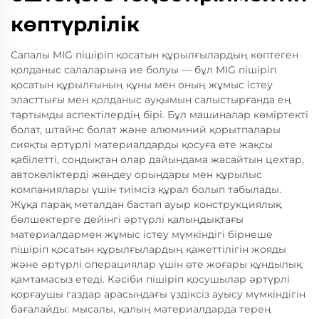
көптүрлілік
Сапалы MIG пішіріп қосатын құрылғылардың көптеген
қолданыс салаларына ие болуы — бұл MIG пішіріп
қосатын құрылғының құны мен оның жұмыс істеу
эласттығы мен қолданыс ауқымын салыстырғанда ең
тартымды аспектілердің бірі. Бұл машиналар көміртекті
болат, штайнс болат және алюминий қорытпалары
сияқты әртүрлі материалдарды қосуға өте жақсы
қабілетті, сондықтан олар дайындама жасайтын цехтар,
автокөліктерді жөндеу орындары мен құрылыс
компаниялары үшін тиімсіз құрал болып табылады.
Жұқа парақ металдан бастап ауыр конструкциялық
бөлшектерге дейінгі әртүрлі қалыңдықтағы
материалдармен жұмыс істеу мүмкіндігі бірнеше
пішіріп қосатын құрылғылардың қажеттілігін жояды
және әртүрлі операциялар үшін өте жоғары құндылық
қамтамасыз етеді. Кәсіби пішіріп қосушылар әртүрлі
қорғаушы газдар арасындағы үздіксіз ауысу мүмкіндігін
бағалайды: мысалы, қалың материалдарда терең