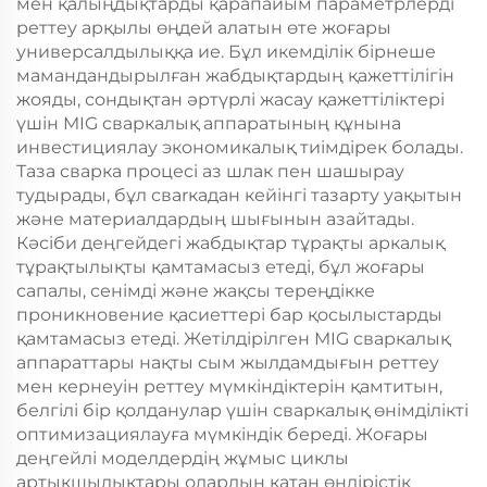
мен қалыңдықтарды қарапайым параметрлерді
реттеу арқылы өңдей алатын өте жоғары
универсалдылыққа ие. Бұл икемділік бірнеше
мамандандырылған жабдықтардың қажеттілігін
жояды, сондықтан әртүрлі жасау қажеттіліктері
үшін MIG сваркалық аппаратының құнына
инвестициялау экономикалық тиімдірек болады.
Таза сварка процесі аз шлак пен шашырау
тудырады, бұл свarкадан кейінгі тазарту уақытын
және материалдардың шығынын азайтады.
Кәсіби деңгейдегі жабдықтар тұрақты аркалық
тұрақтылықты қамтамасыз етеді, бұл жоғары
сапалы, сенімді және жақсы тереңдікке
проникновение қасиеттері бар қосылыстарды
қамтамасыз етеді. Жетілдірілген MIG сваркалық
аппараттары нақты сым жылдамдығын реттеу
мен кернеуін реттеу мүмкіндіктерін қамтитын,
белгілі бір қолданулар үшін сваркалық өнімділікті
оптимизациялауға мүмкіндік береді. Жоғары
деңгейлі моделдердің жұмыс циклы
артықшылықтары олардың қатаң өндірістік