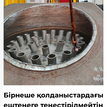
Бірнеше қолданыстардағы
ештеңеге теңестірілмейтін