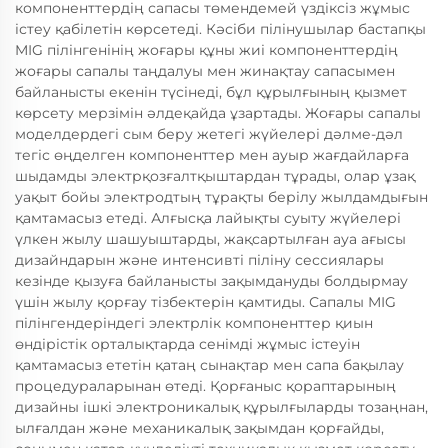
компоненттердің сапасы төмендемей үздіксіз жұмыс
істеу қабілетін көрсетеді. Кәсіби пілінушылар бастапқы
MIG пілінгенінің жоғары құны жиі компоненттердің
жоғары сапалы таңдалуы мен жинақтау сапасымен
байланысты екенін түсінеді, бұл құрылғының қызмет
көрсету мерзімін әлдеқайда ұзартады. Жоғары сапалы
моделдердегі сым беру жетегі жүйелері дәлме-дәл
тегіс өңделген компоненттер мен ауыр жағдайларға
шыдамды электрқозғалтқыштардан тұрады, олар ұзақ
уақыт бойы электродтың тұрақты берілу жылдамдығын
қамтамасыз етеді. Алғысқа лайықты суыту жүйелері
үлкен жылу шашуыштарды, жақсартылған ауа ағысы
дизайндарын және интенсивті піліну сессиялары
кезінде қызуға байланысты зақымдануды болдырмау
үшін жылу қорғау тізбектерін қамтиды. Сапалы MIG
пілінгендеріндегі электрлік компоненттер қиын
өндірістік орталықтарда сенімді жұмыс істеуін
қамтамасыз ететін қатаң сынақтар мен сапа бақылау
процедураларынан өтеді. Қорғаныс қораптарының
дизайны ішкі электроникалық құрылғыларды тозаңнан,
ылғалдан және механикалық зақымдан қорғайды,