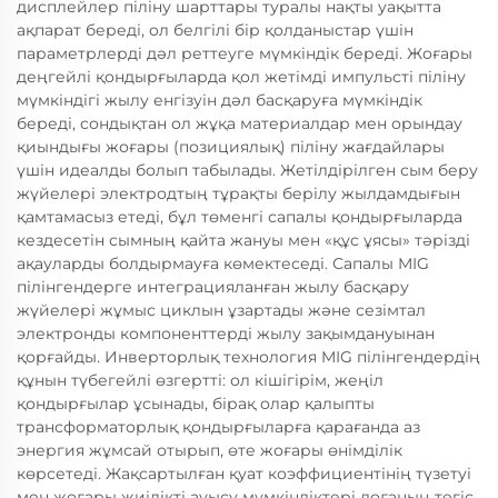
дисплейлер піліну шарттары туралы нақты уақытта
ақпарат береді, ол белгілі бір қолданыстар үшін
параметрлерді дәл реттеуге мүмкіндік береді. Жоғары
деңгейлі қондырғыларда қол жетімді импульсті піліну
мүмкіндігі жылу енгізуін дәл басқаруға мүмкіндік
береді, сондықтан ол жұқа материалдар мен орындау
қиындығы жоғары (позициялық) піліну жағдайлары
үшін идеалды болып табылады. Жетілдірілген сым беру
жүйелері электродтың тұрақты берілу жылдамдығын
қамтамасыз етеді, бұл төменгі сапалы қондырғыларда
кездесетін сымның қайта жануы мен «құс ұясы» тәрізді
ақауларды болдырмауға көмектеседі. Сапалы MIG
пілінгендерге интеграцияланған жылу басқару
жүйелері жұмыс циклын ұзартады және сезімтал
электронды компоненттерді жылу зақымдануынан
қорғайды. Инверторлық технология MIG пілінгендердің
құнын түбегейлі өзгертті: ол кішігірім, жеңіл
қондырғылар ұсынады, бірақ олар қалыпты
трансформаторлық қондырғыларға қарағанда аз
энергия жұмсай отырып, өте жоғары өнімділік
көрсетеді. Жақсартылған қуат коэффициентінің түзетуі
мен жоғары жиілікті ауысу мүмкіндіктері доғаның тегіс