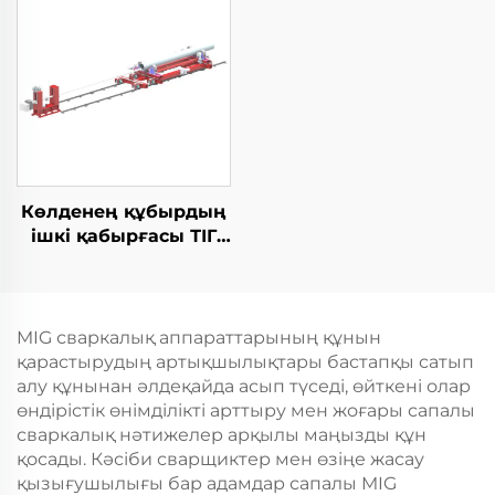
Көлденең құбырдың
ішкі қабырғасы ТІГ
жабдықтары
MIG сваркалық аппараттарының құнын
қарастырудың артықшылықтары бастапқы сатып
алу құнынан әлдеқайда асып түседі, өйткені олар
өндірістік өнімділікті арттыру мен жоғары сапалы
сваркалық нәтижелер арқылы маңызды құн
қосады. Кәсіби сварщиктер мен өзіңе жасау
қызығушылығы бар адамдар сапалы MIG