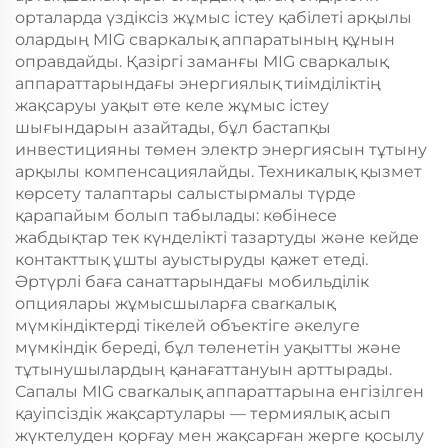
орталарда үздіксіз жұмыс істеу қабілеті арқылы
олардың MIG сваркалық аппаратының құнын
оправдайды. Қазіргі заманғы MIG сваркалық
аппараттарындағы энергиялық тиімділіктің
жақсаруы уақыт өте келе жұмыс істеу
шығындарын азайтады, бұл бастапқы
инвестицияны төмен электр энергиясын тұтыну
арқылы компенсациялайды. Техникалық қызмет
көрсету талаптары салыстырмалы түрде
қарапайым болып табылады: көбінесе
жабдықтар тек күнделікті тазартуды және кейде
контакттық ұшты ауыстыруды қажет етеді.
Әртүрлі баға санаттарындағы мобильділік
опциялары жұмысшыларға свarкалық
мүмкіндіктерді тікелей объектіге әкелуге
мүмкіндік береді, бұл төленетін уақытты және
тұтынушылардың қанағаттануын арттырады.
Сапалы MIG свarкалық аппараттарына енгізілген
қауіпсіздік жақсартулары — термиялық асып
жүктелуден қорғау мен жақсарған жерге қосылу