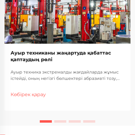
Ауыр техниканы жаңартуда қабаттас
қаптаудың рөлі
Ауыр техника экстремалды жағдайларда жұмыс
істейді, оның негізгі бөлшектері абразивті тозу,
коррозия және механикалық кернеу әсерінен
тұрақты тозуға ұшырайды. Қымбат бағалы
Көбірек қарау
жабдықтар тозу белгілерін көрсеткен кезде
өндірушілер мен операторлар...