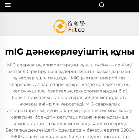
mIG дәнекерлеуіштің құны
MIG сваркалық аппараттардың құнын түсіну — сенімді
металл біріктіру шешімдерін іздейтін мамандар мен
құмарлар үшін маңызды. MIG (металл инертті газ)
сваркалық аппараттары қазіргі кезде қол жетімді ең
көпфункциялы сваркалық технологиялардың бірі
болып табылады және әртүрлі қолданыстарда өте
жоғары өнімділік көрсетеді. MIG сваркалық
аппараттарының құны олардың қуат шығысына, жасау
сапасына, брендтің репутациясына және қосымша
комплектацияға байланысты әлдеқайда өзгереді.
Бастапқы деңгейдегі моделдердің бағасы әдетте $200–
$800 аралығында, ал кәсіби деңгейдегі аппараттар