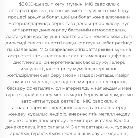
$3 000-ды асып кетуі мүмкін. MIG сваркалық
аппараттарының негізгі қызметі — үздіксіз сым беру
процесі арқылы болат, шойын болат және алюминий
материалдарында берік, таза дәнекерлер жасау. Бұл
аппараттар дәнекерлеу бассейнін атмосфералық
ластанудан қорғау үшін әдетте аргон немесе көміртегі
диоксиді сияқты инертті газды қорғаушы қабат ретінде
пайдаланады. MIG сваркалық аппараттарының құнына
әсер ететін технологиялық сипаттамаларға цифрлық
дисплейлер, синергетикалық басқару жүйелері,
импульсті дәнекерлеу мүмкіндіктері және
жетілдірілген сым беру механизмдері жатады. Қазіргі
заманғы моделдерде әдетте микропроцессорлық
басқару орнатылған, ол материалдың қалыңдығы мен
түріне қарай кернеу мен сымдың берілу жылдамдығын
автоматты түрде реттейді. MIG сваркалық
аппараттарының қолданыс аясына автокөліктерді
жөндеу, құрылыс, өндіріс, өнеркәсіптік металл өңдеу
және жалпы дәнекерлеу жұмыстары жатады. Кәсіби
дәнекерлеушілер сапалы MIG аппараттарының тұрақты
аркалық тұрақтылығын және шашырау өнімдерінің