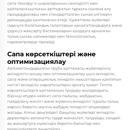
сапа тексеру іс-шараларының сенімділігі мен
қайталанғыштығын арттыратын тұрақты сынама алу
процедуралары мен стандартталған сынақ үлгілерін
дайындауды қамтамасыз етеді. Құжаттама жүйелері
ізденуге болатындық талаптарын қанағаттандыруға және
үздіксіз жақсарту бастамаларын қолдауға арналған
толық сынақ нәтижелері мен технологиялық
параметрлерді тіркейді.
Сапа көрсеткіштері және
оптимизациялау
Автоматтандырылған труба қаптамасы жүйелерінің
өнімділігін өлшеу мен оптимизациялау үшін өнімділік,
сапа және операциялық тиімділік мақсаттарын қамтитын
негізгі өнімділік көрсеткіштерін орнату қажет. Типтік
көрсеткіштерге қаптаманың тұндыру жылдамдығы,
бірінші өтуден кейінгі сапа пайызы, жабдықтың
пайдалану жиілігі және жүйенің өнімділігі туралы толық
көрініс беретін жалпы жабдық тиімділігі өлшемдері
жатады. Алғыс деңгейдегі бақылау жүйелері өнімділік
деректерін автоматты түрде жинақтап, талдайды, сондай-
ақ жақсартуға мүмкіндік беретін бағыттар мен
мүмкіндіктерді анықтайды.