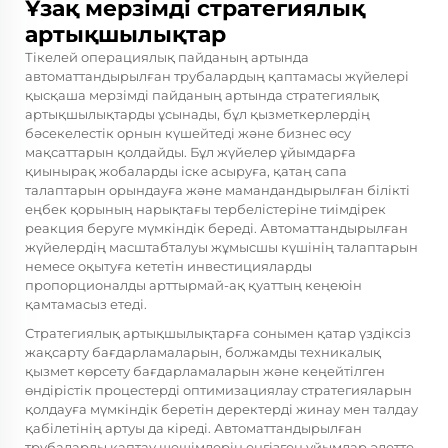
Ұзақ мерзімді стратегиялық
артықшылықтар
Тікелей операциялық пайданың артында
автоматтандырылған трубалардың қаптамасы жүйелері
қысқаша мерзімді пайданың артында стратегиялық
артықшылықтарды ұсынады, бұл қызметкерлердің
бәсекелестік орнын күшейтеді және бизнес өсу
мақсаттарын қолдайды. Бұл жүйелер ұйымдарға
қиынырақ жобаларды іске асыруға, қатаң сапа
талаптарын орындауға және мамандандырылған білікті
еңбек қорының нарықтағы тербелістеріне тиімдірек
реакция беруге мүмкіндік береді. Автоматтандырылған
жүйелердің масштабталуы жұмысшы күшінің талаптарын
немесе оқытуға кететін инвестицияларды
пропорционалды арттырмай-ақ қуаттың кеңеюін
қамтамасыз етеді.
Стратегиялық артықшылықтарға сонымен қатар үздіксіз
жақсарту бағдарламаларын, болжамды техникалық
қызмет көрсету бағдарламаларын және кеңейтілген
өндірістік процестерді оптимизациялау стратегияларын
қолдауға мүмкіндік беретін деректерді жинау мен талдау
қабілетінің артуы да кіреді. Автоматтандырылған
трубаларды қаптау шешімдерін енгізген ұйымдар әдетте