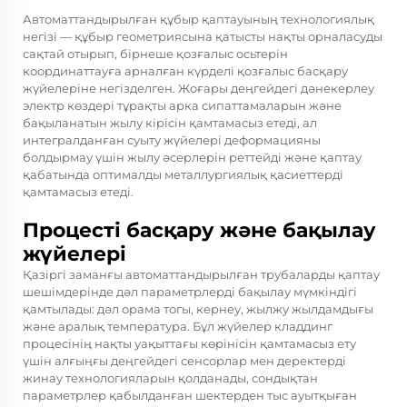
Автоматтандырылған құбыр қаптауының технологиялық
негізі — құбыр геометриясына қатысты нақты орналасуды
сақтай отырып, бірнеше қозғалыс осьтерін
координаттауға арналған күрделі қозғалыс басқару
жүйелеріне негізделген. Жоғары деңгейдегі дәнекерлеу
электр көздері тұрақты арка сипаттамаларын және
бақыланатын жылу кірісін қамтамасыз етеді, ал
интегралданған суыту жүйелері деформацияны
болдырмау үшін жылу әсерлерін реттейді және қаптау
қабатында оптималды металлургиялық қасиеттерді
қамтамасыз етеді.
Процесті басқару және бақылау
жүйелері
Қазіргі заманғы автоматтандырылған трубаларды қаптау
шешімдерінде дәл параметрлерді бақылау мүмкіндігі
қамтылады: дәл орама тогы, кернеу, жылжу жылдамдығы
және аралық температура. Бұл жүйелер кладдинг
процесінің нақты уақыттағы көрінісін қамтамасыз ету
үшін алғыңғы деңгейдегі сенсорлар мен деректерді
жинау технологияларын қолданады, сондықтан
параметрлер қабылданған шектерден тыс ауытқыған