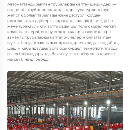
Автоматтандырылған трубаларды қаптау шешімдері —
өндірістік трубопроводтарды қорғауда түрлендіруші
жетістік болып табылады және дәстүрлі қолдан
орындалатын әдістерге қарағанда дәлдікті, тиімділікті
және тұрақтылықты арттырады. Бұл толық құрал негізгі
компоненттерді, енгізу стратегияларын және қазіргі
заманғы трубаларды қаптау жүйелерін сипаттайтын
жұмыс істеу артықшылықтарын қарастырады, сондай-ақ
шешім қабылдаушыларға осы күрделі технологияларды
өз кәсіпорындарында бағалау мен енгізу үшін қажетті
негізгі білімді береді.