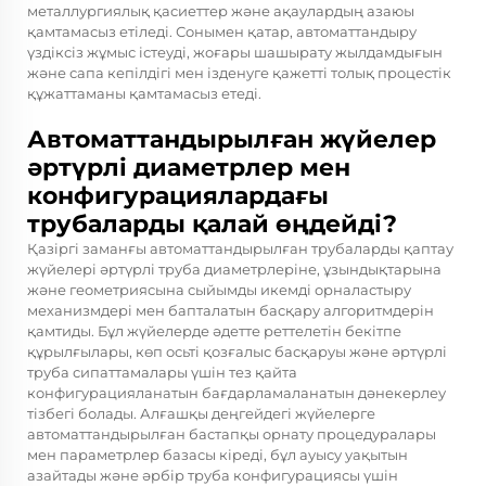
металлургиялық қасиеттер және ақаулардың азаюы
қамтамасыз етіледі. Сонымен қатар, автоматтандыру
үздіксіз жұмыс істеуді, жоғары шашырату жылдамдығын
және сапа кепілдігі мен ізденуге қажетті толық процестік
құжаттаманы қамтамасыз етеді.
Автоматтандырылған жүйелер
әртүрлі диаметрлер мен
конфигурациялардағы
трубаларды қалай өңдейді?
Қазіргі заманғы автоматтандырылған трубаларды қаптау
жүйелері әртүрлі труба диаметрлеріне, ұзындықтарына
және геометриясына сыйымды икемді орналастыру
механизмдері мен бапталатын басқару алгоритмдерін
қамтиды. Бұл жүйелерде әдетте реттелетін бекітпе
құрылғылары, көп осьті қозғалыс басқаруы және әртүрлі
труба сипаттамалары үшін тез қайта
конфигурацияланатын бағдарламаланатын дәнекерлеу
тізбегі болады. Алғашқы деңгейдегі жүйелерге
автоматтандырылған бастапқы орнату процедуралары
мен параметрлер базасы кіреді, бұл ауысу уақытын
азайтады және әрбір труба конфигурациясы үшін