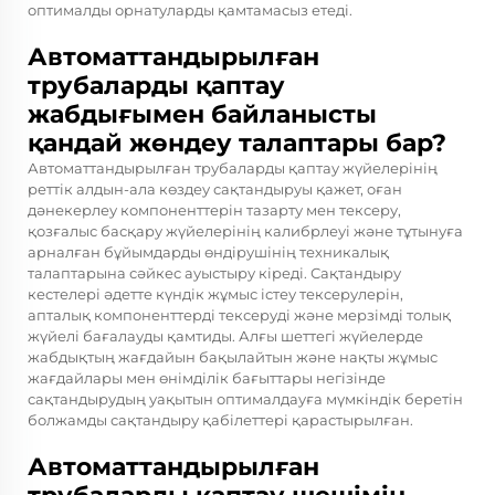
оптималды орнатуларды қамтамасыз етеді.
Автоматтандырылған
трубаларды қаптау
жабдығымен байланысты
қандай жөндеу талаптары бар?
Автоматтандырылған трубаларды қаптау жүйелерінің
реттік алдын-ала көздеу сақтандыруы қажет, оған
дәнекерлеу компоненттерін тазарту мен тексеру,
қозғалыс басқару жүйелерінің калибрлеуі және тұтынуға
арналған бұйымдарды өндірушінің техникалық
талаптарына сәйкес ауыстыру кіреді. Сақтандыру
кестелері әдетте күндік жұмыс істеу тексерулерін,
апталық компоненттерді тексеруді және мерзімді толық
жүйелі бағалауды қамтиды. Алғы шеттегі жүйелерде
жабдықтың жағдайын бақылайтын және нақты жұмыс
жағдайлары мен өнімділік бағыттары негізінде
сақтандырудың уақытын оптималдауға мүмкіндік беретін
болжамды сақтандыру қабілеттері қарастырылған.
Автоматтандырылған