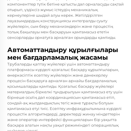
компоненттер түтік бетіне қатысты дәл орналасуды сақтай
отырып, үздіксіз жұмыс істеудің механикалық
кернеулеріне шыдай алуы керек. Жетілдірілген
лауазымдардың конструкциясы интегралды суыту
жүйелерін, сым беру механизмдерін және процестің
толық бақылауы мен басқаруын қамтамасыз ететін
сенсорларды орнатуға арналған орындарды қамтиды.
Автоматтандыру құрылғылары
мен бағдарламалық жасамы
Трубаларды қаптау жүйелері үшін автоматтандыру
платформасы күрделі қозғалыс басқару құрылғыларын,
өнеркәсіптік есептеу жүйелерін және дәнекерлеу
процесін басқаруға арналған арнайы бағдарламалық
қосымшаларды қамтиды. Қозғалыс басқару жүйелері
материалдың біркелкі тұндырылуын қамтамасыз ету үшін
бірнеше осьтің дәл координациясын қамтамасыз етіп,
сондай-ақ жылдамдықтың тегіс және тұрақты болуын
қамтамасыз етуі тиіс. Есептеу инфрақұрылымына күрделі
процестік алгоритмдерді, деректерді жинау міндеттерін
және оператор интерфейсі функцияларын бір уақытта
басқара алатын нақты уақыт режиміндегі операциялық
жүйелер кіреді.