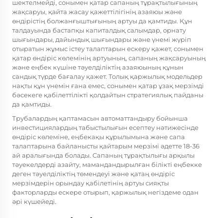
шектелмейді, сонымен қатар сапаның тұрақтылығының
жақсаруы, қайта жасау қажеттілігінің азаяюы және
өндірістің болжанғыштығының артуы да қамтиды. Құн
талдауында бастапқы капиталдық салымдар, орнату
шығындары, дайындық шығындары және үнемі жүріп
отыратын жұмыс істеу талаптарын ескеру қажет, сонымен
қатар өндіріс көлемінің артуының, сапаның жақсаруының
және еңбек күшіне тәуелділіктің азаяюының құнын
сандық түрде бағалау қажет. Толық қаржылық модельдер
нақты құн үнемін ғана емес, сонымен қатар ұзақ мерзімді
бәсекеге қабілеттілікті қолдайтын стратегиялық пайданы
да қамтиды.
Трубалардың қаптамасын автоматтандыру бойынша
инвестициялардың табыстылығын есептеу нәтижесінде
өндіріс көлеміне, еңбекақы құрылымына және сапа
талаптарына байланысты қайтарым мерзімі әдетте 18-36
ай аралығында болады. Сапаның тұрақтылығы арқылы
тәуекелдерді азайту, мамандандырылған білікті еңбекке
деген тәуелділіктің төмендеуі және қатаң өндіріс
мерзімдерін орындау қабілетінің артуы сияқты
факторларды ескере отырып, қаржылық негіздеме одан
әрі күшейеді.