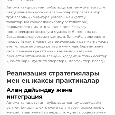
Автоматтандырылған трубаларды қаптау жүйелері үшін
бағдарламалық қосымшалар — операторларға әртүрлі
трубалардың конфигурациялары мен қаптау
талаптарына сәйкес дәнекерлеу реттіліктерін,
параметрлер жиынтығын және сапа бақылау
протоколдарын анықтауға мүмкіндік беретін толық
бағдарламалау ортасын қамтиды. Бұл жүйелерде әдетте
процестің нақты уақыттағы визуализациясын қамтамасыз
ететін, параметрлерді реттеуге мүмкіндік беретін және
сапа бойынша құжаттаманы қамтамасыз ету мен
процестің оптимизациялануын қолдайтын толық есептер
қызметі бар интуитивті оператор интерфейстері болады.
Реализация стратегиялары
мен ең жақсы практикалар
Алаң дайындау және
интеграция
Автоматтандырылған трубаларды қаптау шешімдерін
сәтті енгізу үшін электр қуаты талаптарын, экологиялық
жағдайларды және бар өндірістік жұмыс процестерімен