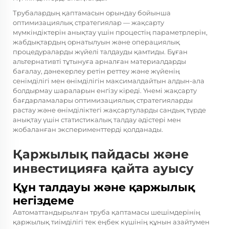
Трубалардың қаптамасын орындау бойынша
оптимизациялық стратегиялар — жақсарту
мүмкіндіктерін анықтау үшін процестің параметрлерін,
жабдықтардың орнатылуын және операциялық
процедураларды жүйелі талдауды қамтиды. Бұған
альтернативті тұтынуға арналған материалдарды
бағалау, дәнекерлеу ретін реттеу және жүйенің
сенімділігі мен өнімділігін максималдайтын алдын-ала
болдырмау шараларын енгізу кіреді. Үнемі жақсарту
бағдарламалары оптимизациялық стратегияларды
растау және өнімділіктегі жақсартуларды сандық түрде
анықтау үшін статистикалық талдау әдістері мен
жобаланған эксперименттерді қолданады.
Қаржылық пайдасы және
инвестицияға қайта ауысу
Құн талдауы және қаржылық
негіздеме
Автоматтандырылған труба қаптамасы шешімдерінің
қаржылық тиімділігі тек еңбек күшінің құнын азайтумен