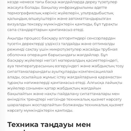
кезде немесе тағы басқа жағдайларда дереу түзетулер
жасауға болады. Бақылау инфрақұрылымы әдетте
термографиялық көрініс жүйелерін, ультрадыбыстық
қалыңдық өлшеуіштерін және автоматтандырылған
визуалды тексеру мүмкіндіктерін қамтиды, бұл тұрақты
сапа стандарттарын қамтамасыз етеді.
Ақылды процесс басқару алгоритмдері сенсорлардан
түсетін деректерді үздіксіз талдайды және оптималды
режимді сақтау үшін микротүзетулер жасайды
трубная
оболочка
операция барысындағы жағдайлар. Бұл
басқару жүйелері негізгі материалдың қасиеттеріндегі,
ауа температурасының өзгеруіндегі және жабдықтың тозу
сипаттамаларындағы ауытқуларды компенсациялай
алады, осылайша жұмыс істеу жағдайларына қарамастан
тұрақты нәтижелерді қамтамасыз етеді. Алғысқа лайықты
жүйелер сонымен қатар жабдықтың жағдайын
бақылайтын және нақты пайдалану сипаттамалары мен
өнімділік трендтері негізінде техникалық қызмет көрсету
шараларын жоспарлайтын болжамды техникалық қызмет
көрсету мүмкіндіктерін қамтиды.
Техника таңдауы мен