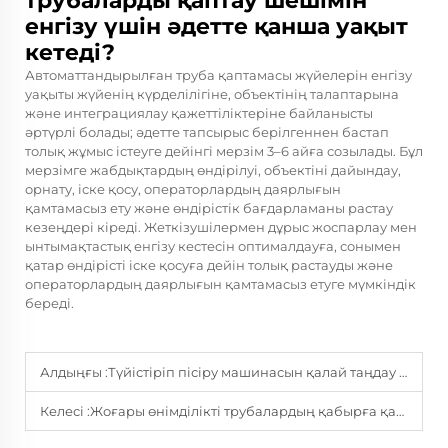
трубаларды қаптау шешімін
енгізу үшін әдетте қанша уақыт
кетеді?
Автоматтандырылған труба қаптамасы жүйелерін енгізу
уақыты жүйенің күрделілігіне, объектінің талаптарына
және интеграциялау қажеттіліктеріне байланысты
әртүрлі болады; әдетте тапсырыс берілгеннен бастап
толық жұмыс істеуге дейінгі мерзім 3–6 айға созылады. Бұл
мерзімге жабдықтардың өндірілуі, объектіні дайындау,
орнату, іске қосу, операторлардың даярлығын
қамтамасыз ету және өндірістік бағдарламаны растау
кезеңдері кіреді. Жеткізушілермен дұрыс жоспарлау мен
ынтымақтастық енгізу кестесін оптималдауға, сонымен
қатар өндірісті іске қосуға дейін толық растауды және
операторлардың даярлығын қамтамасыз етуге мүмкіндік
береді.
Алдыңғы :
Түйістіріп пісіру машинасын қалай таңдау керек?
Келесі :
Жоғары өнімділікті трубалардың қабырға қаптамасында қолданылатын әртүрлі материалдарды салыстыру