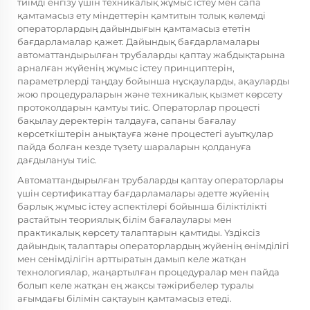
тиімді енгізу үшін техникалық жұмыс істеу мен сапа
қамтамасыз ету міндеттерін қамтитын толық көлемді
операторлардың дайындығын қамтамасыз ететін
бағдарламалар қажет. Дайындық бағдарламалары
автоматтандырылған трубаларды қаптау жабдықтарына
арналған жүйенің жұмыс істеу принциптерін,
параметрлерді таңдау бойынша нұсқауларды, ақауларды
жою процедураларын және техникалық қызмет көрсету
протоколдарын қамтуы тиіс. Операторлар процесті
бақылау деректерін талдауға, сапаны бағалау
көрсеткіштерін анықтауға және процестегі ауытқулар
пайда болған кезде түзету шараларын қолдануға
дағдылануы тиіс.
Автоматтандырылған трубаларды қаптау операторлары
үшін сертификаттау бағдарламалары әдетте жүйенің
барлық жұмыс істеу аспектілері бойынша біліктілікті
растайтын теориялық білім бағалаулары мен
практикалық көрсету талаптарын қамтиды. Үздіксіз
дайындық талаптары операторлардың жүйенің өнімділігі
мен сенімділігін арттыратын дамып келе жатқан
технологиялар, жаңартылған процедуралар мен пайда
болып келе жатқан ең жақсы тәжірибелер туралы
ағымдағы білімін сақтауын қамтамасыз етеді.