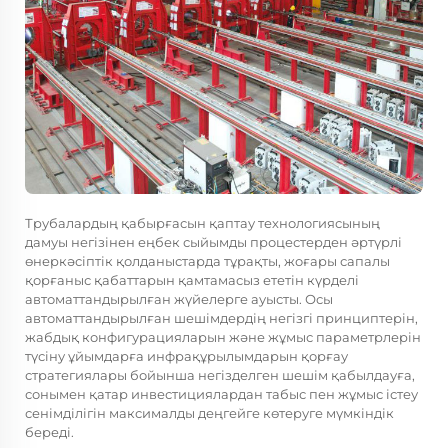
Трубалардың қабырғасын қаптау технологиясының
дамуы негізінен еңбек сыйымды процестерден әртүрлі
өнеркәсіптік қолданыстарда тұрақты, жоғары сапалы
қорғаныс қабаттарын қамтамасыз ететін күрделі
автоматтандырылған жүйелерге ауысты. Осы
автоматтандырылған шешімдердің негізгі принциптерін,
жабдық конфигурацияларын және жұмыс параметрлерін
түсіну ұйымдарға инфрақұрылымдарын қорғау
стратегиялары бойынша негізделген шешім қабылдауға,
сонымен қатар инвестициялардан табыс пен жұмыс істеу
сенімділігін максималды деңгейге көтеруге мүмкіндік
береді.