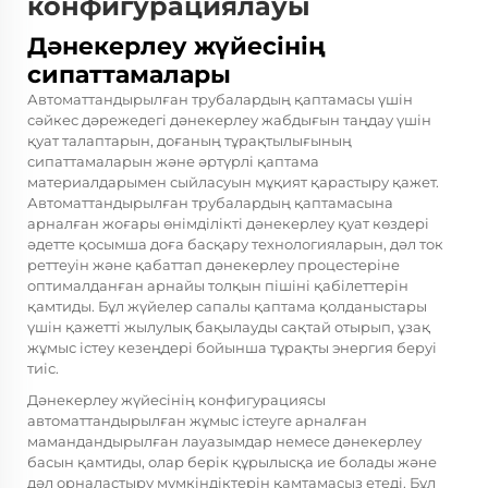
конфигурациялауы
Дәнекерлеу жүйесінің
сипаттамалары
Автоматтандырылған трубалардың қаптамасы үшін
сәйкес дәрежедегі дәнекерлеу жабдығын таңдау үшін
қуат талаптарын, доғаның тұрақтылығының
сипаттамаларын және әртүрлі қаптама
материалдарымен сыйласуын мұқият қарастыру қажет.
Автоматтандырылған трубалардың қаптамасына
арналған жоғары өнімділікті дәнекерлеу қуат көздері
әдетте қосымша доға басқару технологияларын, дәл ток
реттеуін және қабаттап дәнекерлеу процестеріне
оптималданған арнайы толқын пішіні қабілеттерін
қамтиды. Бұл жүйелер сапалы қаптама қолданыстары
үшін қажетті жылулық бақылауды сақтай отырып, ұзақ
жұмыс істеу кезеңдері бойынша тұрақты энергия беруі
тиіс.
Дәнекерлеу жүйесінің конфигурациясы
автоматтандырылған жұмыс істеуге арналған
мамандандырылған лауазымдар немесе дәнекерлеу
басын қамтиды, олар берік құрылысқа ие болады және
дәл орналастыру мүмкіндіктерін қамтамасыз етеді. Бұл