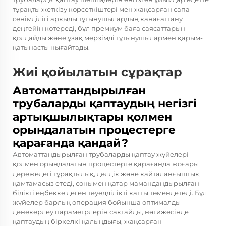
тұрақты жеткізу көрсеткіштері мен жақсарған сапа
сенімділігі арқылы тұтынушылардың қанағаттану
деңгейін көтереді, бұл премиум баға саясаттарын
қолдайды және ұзақ мерзімді тұтынушылармен қарым-
қатынасты нығайтады.
Жиі қойылатын сұрақтар
Автоматтандырылған
трубаларды қаптаудың негізгі
артықшылықтары қолмен
орындалатын процестерге
қарағанда қандай?
Автоматтандырылған трубаларды қаптау жүйелері
қолмен орындалатын процестерге қарағанда жоғары
дәрежедегі тұрақтылық, дәлдік және қайталанғыштық
қамтамасыз етеді, сонымен қатар мамандандырылған
білікті еңбекке деген тәуелділікті қатты төмендетеді. Бұл
жүйелер барлық операция бойынша оптималды
дәнекерлеу параметрлерін сақтайды, нәтижесінде
қаптаудың біркелкі қалыңдығы, жақсарған