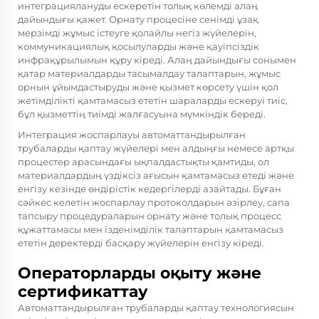
интеграциялануды ескеретін толық көлемді алаң
дайындығы қажет. Орнату процесіне сенімді ұзақ
мерзімді жұмыс істеуге қолайлы негіз жүйелерін,
коммуникациялық қосылуларды және қауіпсіздік
инфрақұрылымын құру кіреді. Алаң дайындығы сонымен
қатар материалдарды тасымалдау талаптарын, жұмыс
орнын ұйымдастыруды және қызмет көрсету үшін қол
жетімділікті қамтамасыз ететін шараларды ескеруі тиіс,
бұл қызметтің тиімді жалғасуына мүмкіндік береді.
Интеграция жоспарлауы автоматтандырылған
трубаларды қаптау жүйелері мен алдыңғы немесе артқы
процестер арасындағы ықпалдастықты қамтиды, ол
материалдардың үздіксіз ағысын қамтамасыз етеді және
енгізу кезінде өндірістік кедергілерді азайтады. Бұған
сәйкес келетін жоспарлау протоколдарын әзірлеу, сапа
тапсыру процедураларын орнату және толық процесс
құжаттамасы мен ізденімділік талаптарын қамтамасыз
ететін деректерді басқару жүйелерін енгізу кіреді.
Операторларды оқыту және
сертификаттау
Автоматтандырылған трубаларды қаптау технологиясын