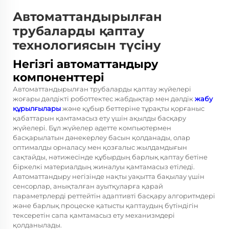
Автоматтандырылған
трубаларды қаптау
технологиясын түсіну
Негізгі автоматтандыру
компоненттері
Автоматтандырылған трубаларды қаптау жүйелері
жоғары дәлдікті роботтектес жабдықтар мен дәлдік
жабу
құрылғылары
және құбыр беттеріне тұрақты қорғаныс
қабаттарын қамтамасыз ету үшін ақылды басқару
жүйелері. Бұл жүйелер әдетте компьютермен
басқарылатын дәнекерлеу басын қолданады, олар
оптималды орналасу мен қозғалыс жылдамдығын
сақтайды, нәтижесінде құбырдың барлық қаптау бетіне
біркелкі материалдың жиналуы қамтамасыз етіледі.
Автоматтандыру негізінде нақты уақытта бақылау үшін
сенсорлар, анықталған ауытқуларға қарай
параметрлерді реттейтін адаптивті басқару алгоритмдері
және барлық процеске қатысты қаптаудың бүтіндігін
тексеретін сапа қамтамасыз ету механизмдері
қолданылады.