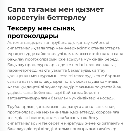
Сапа тағамы мен қызмет
көрсетуін беттерлеу
Тексеру мен сынақ
протоколдары
Автоматтандырылған трубаларды қаптау жүйелері
сипаттамалық талаптар мен өнеркәсіптік стандарттарға
тұрақты түрде сәйкес келуді қамтамасыз ететін қатаң сапа
бақылау протоколдарын іске асыруға мүмкіндік береді.
Бақылау процедуралары әдетте негізгі технологиялық
параметрлерді нақты уақытта бақылауды, қаптау
қалыңдығы мен құрамын кезекті тексеруді және барлық
сапаға қатысты өлшеулерді толық құжаттауды қамтиды.
Алғашқы деңгейлі жүйелер өндіріс ағымын тоқтатпай-ақ
үздіксіз сапа бойынша кері байланыс беретін
автоматтандырылған бақылау мүмкіндіктерін қосады.
Трубалардың қаптамасын қолдануға арналған сынақ
протоколдарына механикалық қасиеттерді, коррозияға
төзімділікті және қаптама қабатының жабысу
сипаттамаларын тексеретін қиратушы және қиратпайтын
бағалау әдістері кіреді. Автоматтандырылған жүйелер