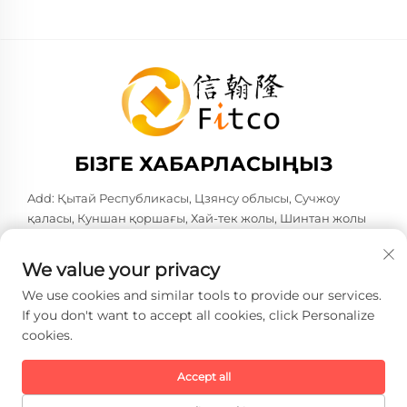
БІЗГЕ ХАБАРЛАСЫҢЫЗ
Add: Қытай Республикасы, Цзянсу облысы, Сучжоу
қаласы, Куншан қоршағы, Хай-тек жолы, Шинтан жолы
№583. Поста коды: 215316
Тел:
+86-137 6186 0079
We value your privacy
Электрондық пошта:
[email protected]
We use cookies and similar tools to provide our services.
If you don't want to accept all cookies, click Personalize
cookies.
Copyright © 2026 Faith-Han Intelligent Technology Co., Ltd.
Барлық құқықтар сақталған. -
Жекелік саясаты
Accept all