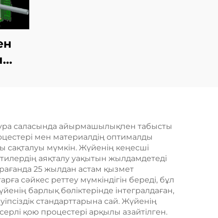
ен
ы
dyк
иясы
тура саласында айырмашылықпен табысты
роцестері мен материалдің оптималды
ы сақталуы мүмкін. Жүйенің кеңесші
ктилердің аяқталу уақытын жылдамдетеді
арағанда 25 жылдан астам қызмет
ға сәйкес реттеу мүмкіндігін береді, бұл
үйенің барлық бөліктерінде інтегралдаған,
уіпсіздік стандарттарына сай. Жүйенің
әсерлі қою процестері арқылы азайтілген.