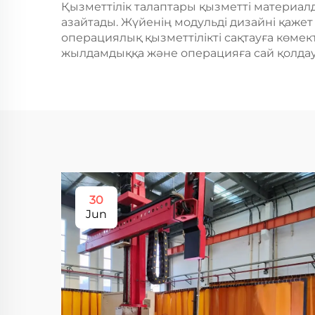
Қызметтілік талаптары қызметті материал
азайтады. Жүйенің модульді дизайні қажет
операциялық қызметтілікті сақтауға көмек
жылдамдыққа және операцияға сай қолдау
30
Jun