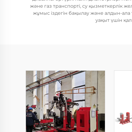
және газ транспорті, су қызметкерлік ж
жұмыс іздегін бақылау және алдын-ала т
уақыт үшін қа