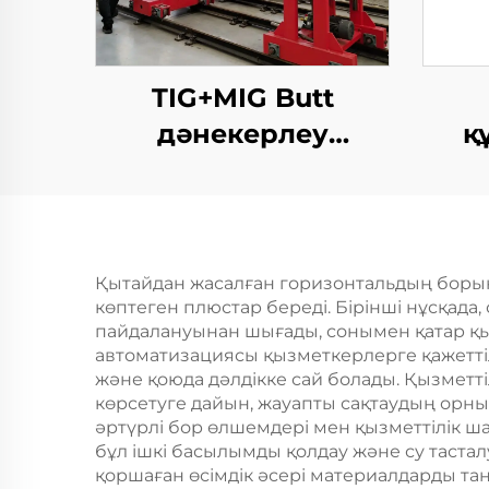
TIG+MIG Butt
дәнекерлеу
қ
станциясы
қ
Қытайдан жасалған горизонтальдың боры
көптеген плюстар береді. Бірінші нұсқад
пайдалануынан шығады, сонымен қатар қыз
автоматизациясы қызметкерлерге қажеттіл
және қоюда дәлдікке сай болады. Қызметті
көрсетуге дайын, жауапты сақтаудың орны
әртүрлі бор өлшемдері мен қызметтілік ша
бұл ішкі басылымды қолдау және су тасталу
қоршаған өсімдік әсері материалдарды таңд