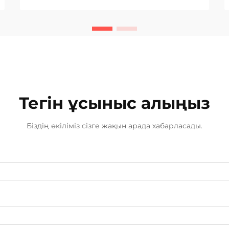
тұрақтылықты, жылдамдықты
және жоғары сапалы жыбынды
қамтамасыз ететін жабдық
іздейді. Қол жетімді
технологиялар арасында Түзу
пісіру ТИГ...
Тегін ұсыныс алыңыз
Біздің өкіліміз сізге жақын арада хабарласады.