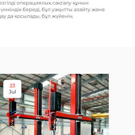
езгілді операциялық сақталу құнын
үмкіндік береді, бұл уақытты азайту және
ау да қосылады, бұл жүйенің
23
1
Jul
Ma