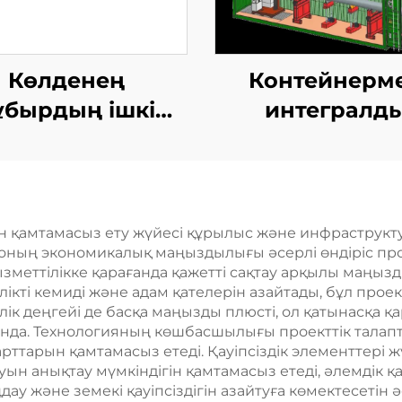
Көлденең
Контейнерм
ұбырдың ішкі
интегралд
абырғасы ТІГ
қозғалыспаз
жабдықтары
көбейту станц
н қамтамасыз ету жүйесі құрылыс және инфраструк
а, оның экономикалық маңыздылығы әсерлі өндіріс п
меттілікке қарағанда қажетті сақтау арқылы маңызд
ікті кемиді және адам қателерін азайтады, бұл прое
лік деңгейі де басқа маңызды плюсті, ол қатынасқа қ
нда. Технологияның көшбасшылығы проекттік талаптар
рттарын қамтамасыз етеді. Қауіпсіздік элементтері ж
ын анықтау мүмкіндігін қамтамасыз етеді, әлемдік қа
ау және земекі қауіпсіздігін азайтуға көмектесетін 