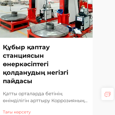
Құбыр қаптау
Сі
станциясын
ма
өнеркәсіптегі
ет
қолданудың негізгі
5 
пайдасы
Дән
дұр
Қатты орталарда бетінің
мер
өнімділігін арттыру Коррозияның,
Тағы
оны
үйкелістің және жоғары қысымды
Тағы көрсету
кез
ортаның әсер ететін өнеркәсіп