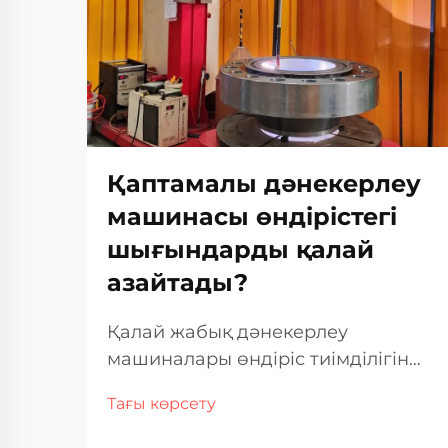
Қаптамалы дәнекерлеу
машинасы өндірістегі
шығындарды қалай
азайтады?
Қалай жабық дәнекерлеу
машиналары өндіріс тиімділігін
оңтайландырады
Тағы көрсету
Автоматтандырылған жұмыс және
еңбек шығындарын азайту