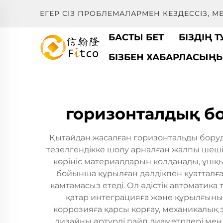
ЕГЕР СІЗ ПРОБЛЕМАЛАРМЕН КЕЗДЕССІЗ, 
БАСТЫ БЕТ
БІЗДІҢ 
БІЗБЕН ХАБАРЛАСЫҢ
горизонталдық бо
Қытайдан жасалған горизонтальды боруд
тезелгендікке шолу арналған жалпы шеші
көрініс материалдарын қолданады, ұшқ
бойынша құрылған дәлдікпен қуатталға
қамтамасыз етеді. Ол әдістік автоматик
қатар интеграцияға және құрылғыны
коррозияға қарсы қорғау, механикалық 
дизайны әртүрлі пайп диаметрлері мен 