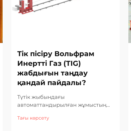
Тік пісіру Вольфрам
Инертті Газ (TIG)
жабдығын таңдау
қандай пайдалы?
Түтік жыбындағы
автоматтандырылған жұмыстың
дәлдігін арттыру Горизонталды
Тағы көрсету
түтік жыбын жасау барысында
өндірушілер мен әзірлеушілер жиі