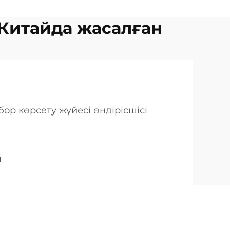
 Китайда жасалған
ор көрсету жүйесі өндірісшісі
я