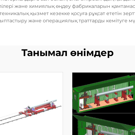
елілері және химиялық өңдеу фабрикаларын қамтамас
ехникалық қызмет кезекке қосуға рұқсат ететін зерт
лыптастыру және операциялық траттарды кемітуге мүм
Танымал өнімдер