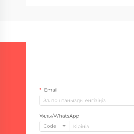
Ауыспалы дәнекерлеу
машиналары қазіргі уақытта
өздігінен жұмыс істейді, бұл
фабрикаларға күні бойы олардың
үстінде тұрған жұмысшылардың
саны аз екенін білдіреді.
Құтқарушы...
Email
Ұялы/WhatsApp
Code