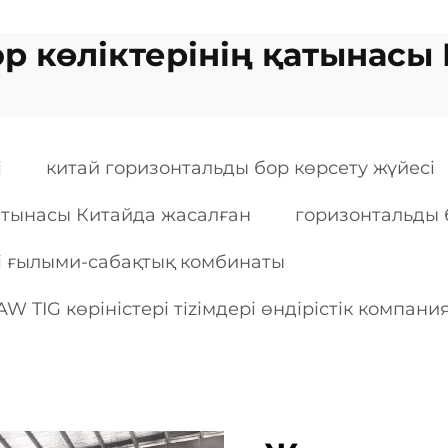
р көліктерінің қатынасы
і
китай горизонтальды бор көрсету жүйесі
қатынасы Китайда жасалған
горизонтальды б
і ғылыми-сабақтық комбинаты
W TIG көріністері тizімдері өндірістік компани