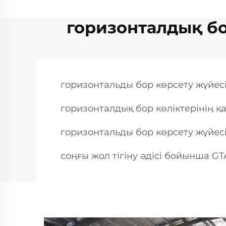
горизонталдық бо
горизонтальды бор көрсету жүйес
горизонталдық бор көліктерінің 
горизонтальды бор көрсету жүйес
соңғы жол тігіну әдісі бойынша GTA