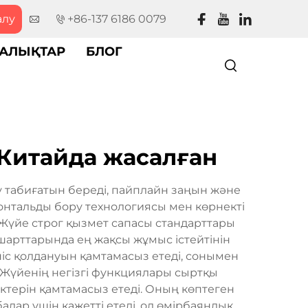
алу
+86-137 6186 0079
АЛЫҚТАР
БЛОГ
 Китайда жасалған
 табиғатын береді, пайплайн заңын және
онтальды бору технологиясы мен көрнекті
Жүйе строг қызмет сапасы стандарттары
шарттарында ең жақсы жұмыс істейтінін
ніс қолдануын қамтамасыз етеді, сонымен
Жүйенің негізгі функциялары сыртқы
ктерін қамтамасыз етеді. Оның көптеген
лар үшін қажетті етеді, ол өмірбаяндық