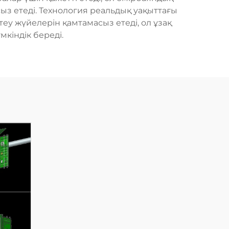
ыз етеді. Технология реальдық уақыттағы
теу жүйелерін қамтамасыз етеді, ол ұзақ
кіндік береді.