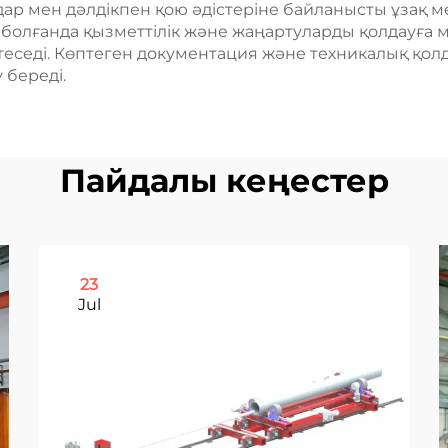
дар мен дәлдікпен қою әдістеріне байланысты ұзақ м
 болғанда қызметтілік және жаңартуларды қолдауға м
теседі. Көптеген документация және техникалық қолд
 береді.
Пайдалы кеңестер
23
Jul