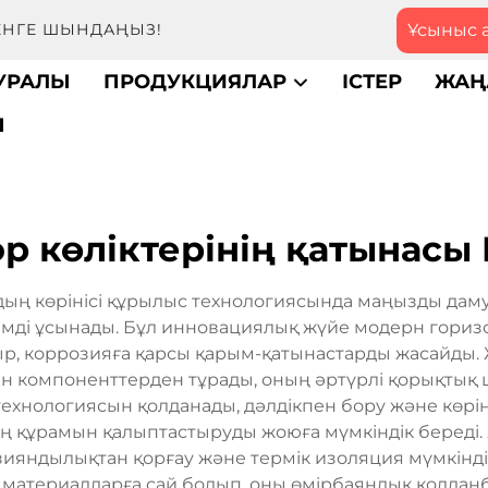
Ұсыныс 
МЕНГЕ ШЫНДАҢЫЗ!
ТУРАЛЫ
ПРОДУКЦИЯЛАР
ІСТЕР
ЖАҢ
Ы
р көліктерінің қатынасы
ың көрінісі құрылыс технологиясында маңызды даму
мді ұсынады. Бұл инновациялық жүйе модерн гориз
ыр, коррозияға қарсы қарым-қатынастарды жасайды. 
н компоненттерден тұрады, оның әртүрлі қорықтық 
а технологиясын қолданады, дәлдікпен бору және көрі
ң құрамын қалыптастыруды жоюға мүмкіндік береді. 
зияндылықтан қорғау және термік изоляция мүмкінді
материалдарға сай болып, оны өмірбаяндық қолданба