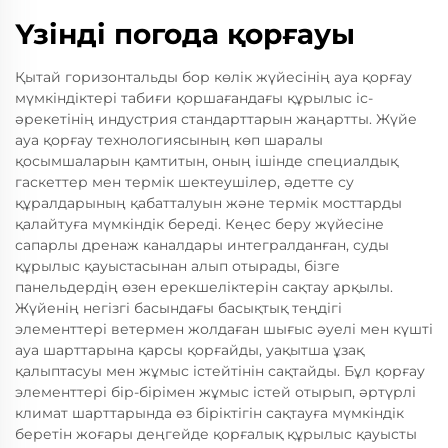
Үзінді погода қорғауы
Қытай горизонтальды бор көлік жүйесінің ауа қорғау
мүмкіндіктері табиғи қоршағандағы құрылыс іс-
әрекетінің индустрия стандарттарын жаңартты. Жүйе
ауа қорғау технологиясының көп шаралы
қосымшаларын қамтитын, оның ішінде специалдық
гаскеттер мен термік шектеушілер, әдетте су
құралдарының қабатталуын және термік мосттарды
қалайтуға мүмкіндік береді. Кеңес беру жүйесіне
сапарлы дренаж каналдары интегралданған, суды
құрылыс қауыстасынан алып отырады, бізге
панельдердің өзен ерекшеліктерін сақтау арқылы.
Жүйенің негізгі басындағы басықтық теңдігі
элементтері ветермен жолдаған шығыс әуелі мен күшті
ауа шарттарына қарсы қорғайды, уақытша ұзақ
қалыптасуы мен жұмыс істейтінін сақтайды. Бұл қорғау
элементтері бір-бірімен жұмыс істей отырып, әртүрлі
климат шарттарында өз біріктігін сақтауға мүмкіндік
беретін жоғары деңгейде қорғалық құрылыс қауысты