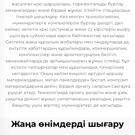
жасалған қою шаршалары, горизонтальды бурлау
механизмдері және бірдей жұмыс істейтін специалдық
тікелей шешімдер. Кез келген технологиялық
мүмкіндіктерге компьютерлік бурлау дәлдігі, дәл
сәйкес келетін қою системасы және су кірістерін өшіру
үшін ауа-суйықтыққа қарсы байланыстар қосылады.
Система жаңа құрылым жобалары мен таңдауларда да,
оңтүстік қабаттардың құрылымдары, коммерциялық
комплексілер және архитектуралық белгілі
мекенжайларда де артықшылықпен жұмыс істейді, бұл
естетік тапсырмалар мен құрылымдық тиімділікке
негізделген. Оның көптегеншілігі әртүрлі қоршау
материалдарын, метал панелдерден бастап, композит
материалдарына дейін, бірдей орнату сапасын сақтауға
рұқсат етеді. Технологияда орнату дәлдігін және ұзақ
уақытқа дейінгі жұмыс сипаттамасын реальдық уақытта
бақылау үшін зерттеу мүмкіндіктері де қосылады.
Жаңа өнімдерді шығару