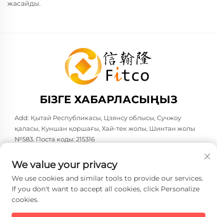
жасайды.
БІЗГЕ ХАБАРЛАСЫҢЫЗ
Add: Қытай Республикасы, Цзянсу облысы, Сучжоу
қаласы, Куншан қоршағы, Хай-тек жолы, Шинтан жолы
№583. Поста коды: 215316
Тел:
+86-137 6186 0079
We value your privacy
Электрондық пошта:
[email protected]
We use cookies and similar tools to provide our services.
If you don't want to accept all cookies, click Personalize
cookies.
Copyright © 2026 Faith-Han Intelligent Technology Co., Ltd.
Барлық құқықтар сақталған. -
Жеке деректерді қорғау