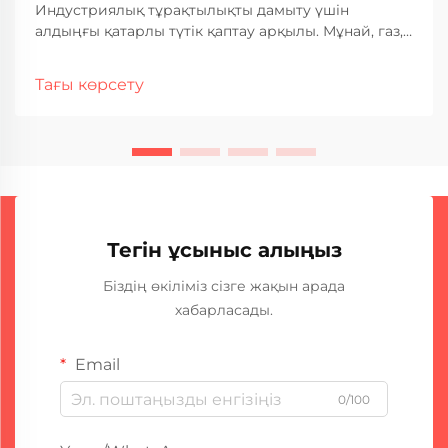
Индустриялық тұрақтылықты дамыту үшін
алдыңғы қатарлы түтік қаптау арқылы. Мұнай, газ,
мұнай-химиялық және электр энергиясы
шығаратын құбырлар жоғары қысымға,
Тағы көрсету
коррозияға және үздіксіз жұмыс істеуге
шыдайтын сенімді жабдықтарға ауыр сәтте
тәуелді.
Тегін ұсыныс алыңыз
Біздің өкіліміз сізге жақын арада
хабарласады.
Email
0/100