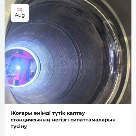
20
Aug
Жоғары өнімді түтік қаптау
станциясының негізгі сипаттамаларын
түсіну