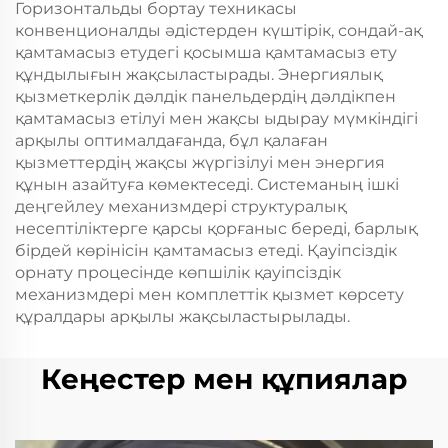
Горизонтальды бортау техникасы
конвенционалды әдістерден күштірік, сондай-ақ
қамтамасыз етудегі қосымша қамтамасыз ету
құндылығын жақсыластырады. Энергиялық
қызметкерлік дәлдік панельдердің дәлдікпен
қамтамасыз етілуі мен жақсы ыдырау мүмкіндігі
арқылы оптималдағанда, бұл қалаған
қызметтердің жақсы жүргізілуі мен энергия
құнын азайтуға көмектеседі. Системаның ішкі
деңгейлеу механизмдері структуралық
несептіліктерге қарсы қорғаныс береді, барлық
бірдей көрінісін қамтамасыз етеді. Қауіпсіздік
орнату процесінде көпшілік қауіпсіздік
механизмдері мен комплеттік қызмет көрсету
құралдары арқылы жақсыластырылады.
Кеңестер мен құпиялар