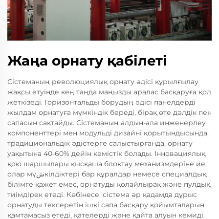
Жаңа орнату қабілеті
Сістеманың революциялық орнату әдісі құрылғылау
жақсы етуінде кең таңда маңызды аралас басқаруға қол
жеткізеді. Горизонтальды борудың әдісі панелдерді
жылдам орнатуға мүмкіндік береді, бірақ өте дәлдік пен
сапасын сақтайды. Сістеманың алдын-ала инженерлеу
компоненттері мен модульді дизайні қорытындысында,
традициональдік әдістерге салыстырғанда, орнату
уақытына 40-60% дейін кемістік болады. Інновациялық
қою шаршылары қысқаша блоктау механизмдеріне ие,
олар мүشкілдіктері бар құралдар немесе специалдық
білімге қажет емес, орнатуды қолайлырақ және пулдық
тиімдірек етеді. Көбінесе, сістема әр қадамда дұрыс
орнатуды тексеретін ішкі сапа басқару қойымталарын
қамтамасыз етеді, қателерді және қайта алуын кемиді.