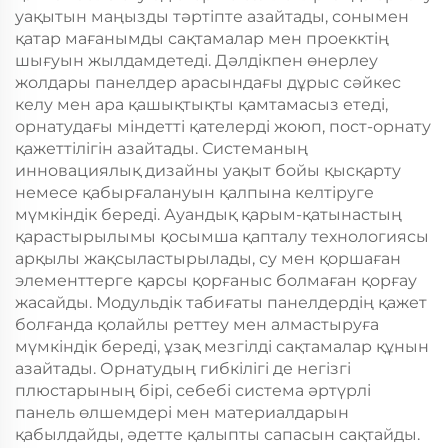
уақытын маңызды тәртіпте азайтады, сонымен
қатар мағанымды сақтамалар мен проекктің
шығуын жылдамдетеді. Дәлдікпен өнерлеу
жолдары панелдер арасындағы дұрыс сәйкес
келу мен ара қашықтықты қамтамасыз етеді,
орнатудағы міндетті қателерді жоюп, пост-орнату
қажеттілігін азайтады. Системаның
инновациялық дизайны уақыт бойы қысқарту
немесе қабырғалануын қалпына келтіруге
мүмкіндік береді. Ауандық қарым-қатынастың
қарастырылымы қосымша қапталу технологиясы
арқылы жақсыластырылады, су мен қоршаған
элементтерге қарсы қорғаныс болмаған қорғау
жасайды. Модульдік табиғаты панелдердің қажет
болғанда қолайлы реттеу мен алмастыруға
мүмкіндік береді, ұзақ мезгілді сақтамалар құнын
азайтады. Орнатудың гибкілігі де негізгі
плюстарының бірі, себебі система әртүрлі
панель өлшемдері мен материалдарын
қабылдайды, әдетте қалыпты сапасын сақтайды.