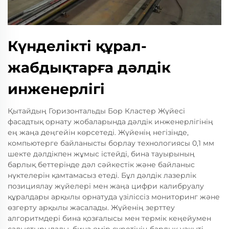
Күнделікті құрал-
жабдықтарға дәлдік
инженерлігі
Қытайдың Горизонтальды Бор Кластер Жүйесі
фасадтық орнату жобаларында дәлдік инженерлігінің
ең жаңа деңгейін көрсетеді. Жүйенің негізінде,
компьютерге байланысты борлау технологиясы 0,1 мм
шекте дәлдікпен жұмыс істейді, бина тауырының
барлық беттерінде дәл сәйкестік және байланыс
нүктелерін қамтамасыз етеді. Бұл дәлдік лазерлік
позициялау жүйелері мен жаңа цифри калибруалу
құралдары арқылы орнатуда үзіліссіз мониторинг және
өзгерту арқылы жасалады. Жүйенің зерттеу
алгоритмдері бина қозғалысы мен термік кеңейумен