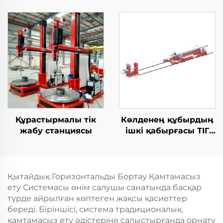
Құрастырмалы тік
Көлденең құбырдың
жабу станциясы
ішкі қабырғасы ТІГ
жабдықтары
Қытайдық Горизонтальды Бортау Қамтамасыз
ету Системасы өнім салушы санатында басқар
түрде айрылған көптеген жақсы қасиеттер
береді. Біріншісі, система традиционалық
қамтамасыз ету әдістеріне салыстырғанда орнату