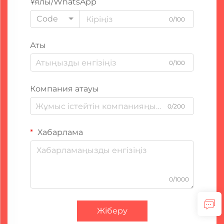
Ұялы/WhatsApp
Code
0/100
Аты
0/100
Компания атауы
0/200
Хабарлама
0/1000
Жіберу