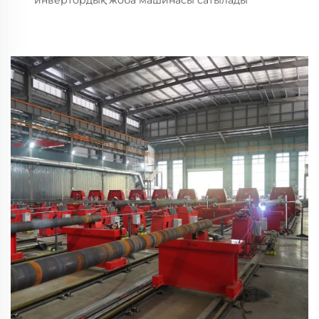
инвертордық жоба машинасы сатылады