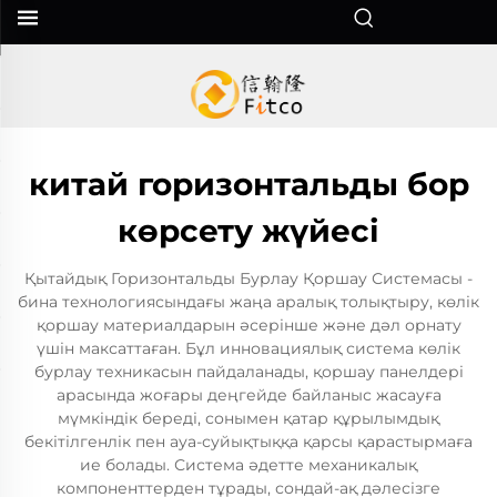
китай горизонтальды бор
көрсету жүйесі
Қытайдық Горизонтальды Бурлау Қоршау Системасы -
бина технологиясындағы жаңа аралық толықтыру, көлік
қоршау материалдарын әсерінше және дәл орнату
үшін максаттаған. Бұл инновациялық система көлік
бурлау техникасын пайдаланады, қоршау панелдері
арасында жоғары деңгейде байланыс жасауға
мүмкіндік береді, сонымен қатар құрылымдық
бекітілгенлік пен ауа-суйықтыққа қарсы қарастырмаға
ие болады. Система әдетте механикалық
компоненттерден тұрады, сондай-ақ дәлесізге