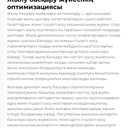
оптимизациясы
Жылу басқару жүйелерін оптималдау — дәл осындай
пішінде жылу шығару сипаттамаларын, суыту қабілеті
талаптарын және пішіріп қосу машинасының жұмыс істеу
кезіндегі жылу жүктемесінің таралуын толықтай талдауды
қамтиды. Жылу динамикасын түсіну операторларға тиімді
жұмыс циклын басқару, ең жақсы пішіріп қосу
параметрлерін таңдау және жабдықты қауіпсіз жұмыс
істеу температуралық шектерінде ұстауға мүмкіндік
береді. Тиімді жылу басқару тек негізгі суыту жүйесінің
техникалық қызметінен асады, сонымен қатар артық
жылу жиналуын болдырмауға және маңызды
компоненттерге жылулық кернеуді азайтуға бағытталған
стратегиялық операциялық жоспарлауды қамтиды.
Жоғары деңгейлі жылу басқару стратегияларына
температураны бақылау жүйелерін енгізу, ауа райы
жағдайларына негізделген жұмыс циклы протоколдарын
құру және пішіріп қосу жоспарын координациялау
арқылы ұзақ уақыт бойы жоғары температурада жұмыс
істеуді болдырмау кіреді. Регулярлық жылулық өнімділік
бағалауы суыту жүйесінің тиімсіздігін пішіріп қосу
машинасының өнімділігін төмендетуге дейін анықтауға