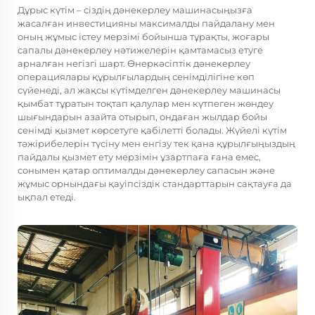
Дұрыс күтім – сіздің дәнекерлеу машинасыңызға
жасалған инвестицияны максималды пайдалану мен
оның жұмыс істеу мерзімі бойынша тұрақты, жоғары
сапалы дәнекерлеу нәтижелерін қамтамасыз етуге
арналған негізгі шарт. Өнеркәсіптік дәнекерлеу
операциялары құрылғылардың сенімділігіне көп
сүйенеді, ал жақсы күтімделген дәнекерлеу машинасы
қымбат тұратын тоқтап қалулар мен күтпеген жөндеу
шығындарын азайта отырып, ондаған жылдар бойы
сенімді қызмет көрсетуге қабілетті болады. Жүйелі күтім
тәжірибелерін түсіну мен енгізу тек қана құрылғыңыздың
пайдалы қызмет ету мерзімін ұзартпаға ғана емес,
сонымен қатар оптималды дәнекерлеу сапасын және
жұмыс орнындағы қауіпсіздік стандарттарын сақтауға да
ықпал етеді.