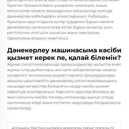
бұзатын трещиналарға ұшыраған изоляция, ашық
өткізгіштер немесе зақымданған қосылыстар кезінде
дәнекерлеу кабельдерін алмастырыңыз. Кабельдің
бұзылуын қауіпсіздікке қатер тудырмас бұрын немесе
дәнекерлеу сапасына әсер етпес бұрын анықтау үшін
реттілікпен иілгіштік сынағын және электрлық
тұрақтылық өлшеуін жүргізіңіз.
Дәнекерлеу машинасыма кәсіби
қызмет керек пе, қалай білемін?
Жұмыс сипаттамаларында тұрақсыздықтар, қалыпты емес
жұмыс істеу дыбыстары, жиі қате хабарламалар немесе
күнделікті техникалық қызмет көрсету процедуралары
арқылы шешілмейтін дәнекерлеу сипаттамаларындағы
маңызды өзгерістер байқалған кезде кәсіби қызмет
көрсетуді жоспарлаңыз. Көрінетін ақаулар болмаса да
жыл сайынғы кәсіби тексеру оптималды жұмыс істеуді
қамтамасыз етеді және күтпеген ақауларды болдырмауға
көмектеседі.
Алдыңғы :
Бастаушыларға арналған дұрыс доғалы пісіру аппаратын қалай таңдау керек?