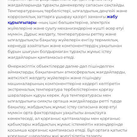
жағдайларында тұрақты дәнекерлеу сапасын сақтайды.
Температураның тербелістері, ылғалдылық деңгейі және
коррозиялық заттарға ұшырау қазіргі заманғы
жабу
құрылғылары
–ның ішкі бөлшектеріне, электрлік
жүйелеріне және суыту механизмдеріне күшті әсер етуі
мүмкін. Дұрыс желдету, температураны реттеу және
ылғалдылықты бақылау жүйелерін енгізу термиялық
кернеуді азайтатын және компоненттердің уақытынан
бұрын шығуын болдырмаған тұрақты жұмыс істеу
жағдайларын қамтамасыз етеді.
Өнеркәсіптік объектілерде дәлме-дәл пішінделген
аймақтарды, бақыланатын атмосфералық жағдайларды,
жеткілікті желдету жүйелерін және пішіндеу
машиналарының компоненттеріне кедергі келтіретін
экстремалық температура тербелістерінен қорғау
шараларын құруы керек. Ауа температурасы мен
ылғалдылығы сияқты орташа жағдайларды ретті түрде
бақылау, жабдықтың жұмыс істеу сапасына әсер етуі
мүмкін орта факторларын уақытылы анықтауға
көмектеседі, ал қорғаныс қаптамалары мен қорғаныс
қабықтары жабдықтың жұмыс істемейтін кезеңдерінде
қосымша қорғаныс қамтамасыз етеді. Бұл ортаға қатысты
қорғаныс шаралары жиі жүргізілетін тазарту