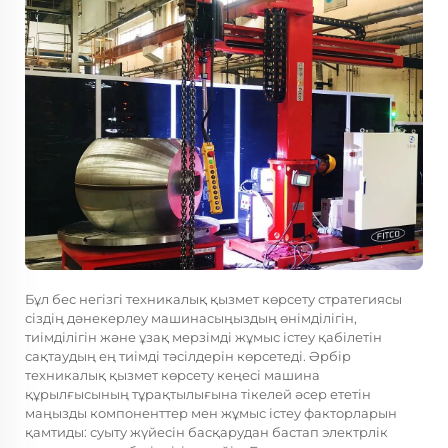
Бұл бес негізгі техникалық қызмет көрсету стратегиясы
сіздің дәнекерлеу машинасыңыздың өнімділігін,
тиімділігін және ұзақ мерзімді жұмыс істеу қабілетін
сақтаудың ең тиімді тәсілдерін көрсетеді. Әрбір
техникалық қызмет көрсету кеңесі машина
құрылғысының тұрақтылығына тікелей әсер ететін
маңызды компоненттер мен жұмыс істеу факторларын
қамтиды: суыту жүйесін басқарудан бастап электрлік