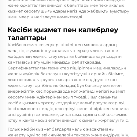
және құжатталған өнімділік бағыттары мен техникалық
қызмет көрсету шығындары негізінде жабдықты ауыстыру
шешімдерін негіздеуге көмектеседі.
Кәсіби қызмет пен калибрлеу
талаптары
Кәсіби қызмет кезеңдері пішірілген машиналардың
дәлдігін, жұмыс істеу сапасының тұрақтылығын және
жабдықтың жұмыс істеу мерзімі бойынша қауіпсіздігін
қамтамасыз ету үшін маңызды рөл атқарады.
Сертификатталған техниктер пішірілген машиналардың
жалпы жүйелік бағалауын жүргізу үшін арнайы білімге,
диагностикалық құрылғыларға және өндірушіге тән
жұмыс істеу тәртібіне ие болады; бұл бағалау көптеген
өнеркәсіптік кәсіпорындарда қол жетімді негізгі қызмет
көрсету мүмкіндіктерінен асып түседі. Жыл сайынғы
кәсіби қызмет көрсету кездерінде калибрлеу тексерілуі,
ішкі компоненттердің тексерілуі және пішірілген машина
өндірушінің техникалық сипаттамаларына сәйкес жұмыс
істеуін қамтамасыз ететін өнімділік сынағы жүргізілуі тиіс.
Толық кәсіби қызмет бағдарламалық жасақтаманы
жаңарту, қауіпсіздік жүйелерін тексеру және өндірушінің