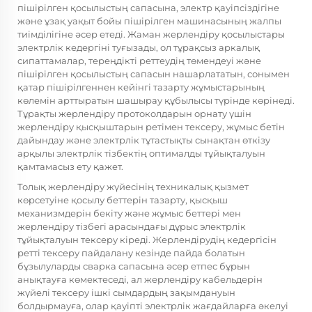
пішірілген қосылыстың сапасына, электр қауіпсіздігіне
және ұзақ уақыт бойы пішірілген машинасының жалпы
тиімділігіне әсер етеді. Жаман жерлендіру қосылыстары
электрлік кедергіні туғызады, ол тұрақсыз аркалық
сипаттамалар, тереңдікті реттеудің төмендеуі және
пішірілген қосылыстың сапасын нашарлататын, сонымен
қатар пішірілгеннен кейінгі тазарту жұмыстарының
көлемін арттыратын шашырау құбылысы түрінде көрінеді.
Тұрақты жерлендіру протоколдарын орнату үшін
жерлендіру қысқыштарын ретімен тексеру, жұмыс бетін
дайындау және электрлік тұтастықты сынақтан өткізу
арқылы электрлік тізбектің оптималды тұйықталуын
қамтамасыз ету қажет.
Толық жерлендіру жүйесінің техникалық қызмет
көрсетуіне қосылу беттерін тазарту, қысқыш
механизмдерін бекіту және жұмыс беттері мен
жерлендіру тізбегі арасындағы дұрыс электрлік
тұйықталуын тексеру кіреді. Жерлендірудің кедергісін
ретті тексеру пайдалану кезінде пайда болатын
бұзылуларды сварка сапасына әсер етпес бұрын
анықтауға көмектеседі, ал жерлендіру кабельдерін
жүйелі тексеру ішкі сымдардың зақымдануын
болдырмауға, олар қауіпті электрлік жағдайларға әкелуі