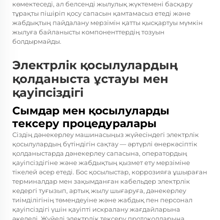
көмектеседі, ал белсенді жылулық жүктемені басқару
тұрақты пішіріп қосу сапасын қамтамасыз етеді және
жабдықтың пайдалану мерзімін қатты қысқартуы мүмкін
жылуға байланысты компоненттердің тозуын
болдырмайды.
Электрлік қосылулардың
қолданыста ұстауы мен
қауіпсіздігі
Сымдар мен қосылуларды
тексеру процедуралары
Сіздің дәнекерлеу машинасыңыз жүйесіндегі электрлік
қосылулардың бүтіндігін сақтау — әртүрлі өнеркәсіптік
қолданыстарда дәнекерлеу сапасына, оператордың
қауіпсіздігіне және жабдықтың қызмет ету мерзіміне
тікелей әсер етеді. Бос қосылыстар, коррозияға ұшыраған
терминалдар мен зақымданған кабельдер электрлік
кедергі туғызып, артық жылу шығаруға, дәнекерлеу
тиімділігінің төмендеуіне және жабдық пен персонал
қауіпсіздігі үшін қауіпті искралану жағдайларына
әкеледі. Жүйелі электрлік тексеру протоколдарына