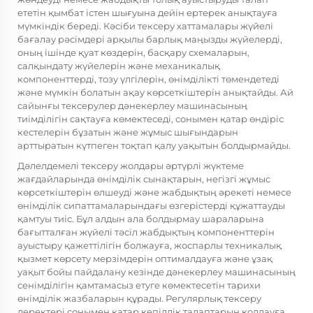
ететін қымбат істен шығуына дейін ертерек анықтауға
мүмкіндік береді. Кәсіби тексеру хаттамалары жүйелі
бағалау рәсімдері арқылы барлық маңызды жүйелерді,
оның ішінде қуат көздерін, басқару схемаларын,
салқындату жүйелерін және механикалық
компоненттерді, тозу үлгілерін, өнімділікті төмендетеді
және мүмкін болатын ақау көрсеткіштерін анықтайды. Ай
сайынғы тексерулер дәнекерлеу машинасының
тиімділігін сақтауға көмектеседі, сонымен қатар өндіріс
кестелерін бұзатын және жұмыс шығындарын
арттыратын күтпеген тоқтап қалу уақытын болдырмайды.
Дәлелдемелі тексеру жолдары әртүрлі жүктеме
жағдайларында өнімділік сынақтарын, негізгі жұмыс
көрсеткіштерін өлшеуді және жабдықтың әрекеті немесе
өнімділік сипаттамаларындағы өзгерістерді құжаттауды
қамтуы тиіс. Бұл алдын ала болдырмау шараларына
бағытталған жүйелі тәсіл жабдықтың компоненттерін
ауыстыру қажеттілігін болжауға, жоспарлы техникалық
қызмет көрсету мерзімдерін оптималдауға және ұзақ
уақыт бойы пайдалану кезінде дәнекерлеу машинасының
сенімділігін қамтамасыз етуге көмектесетін тарихи
өнімділік жазбаларын құрады. Регулярлық тексеру
деректері сонымен қатар кепілдік талаптарын қолдауға