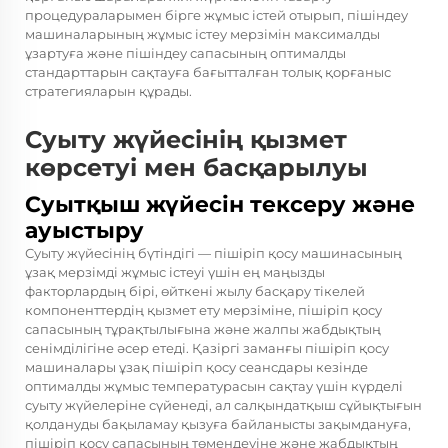
процедураларымен бірге жұмыс істей отырып, пішіндеу
машиналарының жұмыс істеу мерзімін максималды
ұзартуға және пішіндеу сапасының оптималды
стандарттарын сақтауға бағытталған толық қорғаныс
стратегияларын құрады.
Суыту жүйесінің қызмет
көрсетуі мен басқарылуы
Суытқыш жүйесін тексеру және
ауыстыру
Суыту жүйесінің бүтіндігі — пішіріп қосу машинасының
ұзақ мерзімді жұмыс істеуі үшін ең маңызды
факторлардың бірі, өйткені жылу басқару тікелей
компоненттердің қызмет ету мерзіміне, пішіріп қосу
сапасының тұрақтылығына және жалпы жабдықтың
сенімділігіне әсер етеді. Қазіргі заманғы пішіріп қосу
машиналары ұзақ пішіріп қосу сеансдары кезінде
оптималды жұмыс температурасын сақтау үшін күрделі
суыту жүйелеріне сүйенеді, ал салқындатқыш сұйықтығын
қолдануды бақыламау қызуға байланысты зақымдануға,
пішіріп қосу сапасының төмендеуіне және жабдықтың