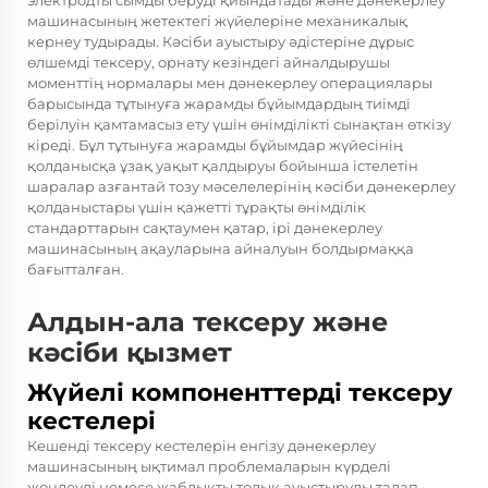
электродты сымды беруді қиындатады және дәнекерлеу
машинасының жетектегі жүйелеріне механикалық
кернеу тудырады. Кәсіби ауыстыру әдістеріне дұрыс
өлшемді тексеру, орнату кезіндегі айналдырушы
моменттің нормалары мен дәнекерлеу операциялары
барысында тұтынуға жарамды бұйымдардың тиімді
берілуін қамтамасыз ету үшін өнімділікті сынақтан өткізу
кіреді. Бұл тұтынуға жарамды бұйымдар жүйесінің
қолданысқа ұзақ уақыт қалдыруы бойынша істелетін
шаралар азғантай тозу мәселелерінің кәсіби дәнекерлеу
қолданыстары үшін қажетті тұрақты өнімділік
стандарттарын сақтаумен қатар, ірі дәнекерлеу
машинасының ақауларына айналуын болдырмаққа
бағытталған.
Алдын-ала тексеру және
кәсіби қызмет
Жүйелі компоненттерді тексеру
кестелері
Кешенді тексеру кестелерін енгізу дәнекерлеу
машинасының ықтимал проблемаларын күрделі
жөндеуді немесе жабдықты толық ауыстыруды талап