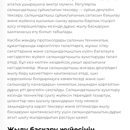
апатқа ұшырауына әкелуі мүмкін. Регулярлы
салқындатқыш сұйықтығын тексеру — сұйық деңгейін
тексеру, салқындатқыш сұйықтығының сапасын бақылау
және жүйенің қысымын сынау арқылы барлық пішіріп
қосу операциялары кезінде дұрыс жылу басқаруын
қамтамасыз ету болып табылады.
Кәсіби жөндеу протоколдары салоның техникалық
құжаттарында көрсетілген талаптарға, жұмыс істеу
сағаттарына және салқындатқыштың күйін бағалауға
негізделген жүйелі салқындатқышты ауыстыруды талап
етеді; бұл кез-келген кездейсоқ уақыт аралығына
негізделмейді. Жаңа салқындатқыш жоғары деңгейдегі
жылу беру қасиеттерін қамтамасыз етеді, ішкі
коррозияны болдырмауға көмектеседі және ішкі
салқындату каналдарын химиялық зақымдан қорғайтын
дұрыс pH деңгейін сақтайды. Салқындатқышты ауыстыру
кезінде техниктер суыту жүйесін тереңдей тазартуы,
шлангтар мен қосылу орындарын тозу немесе
зақымдануға қарап тексеруі және оптималды жылу
басқаруын қамтамасыз ету үшін салқындатқыштың дұрыс
ағып шығу жылдамдығын растауы қажет.
Жылу басқару жүйесінің