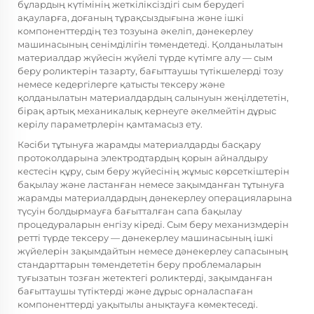
бұлардың күтімінің жеткіліксіздігі сым берудегі
ақауларға, доғаның тұрақсыздығына және ішкі
компоненттердің тез тозуына әкеліп, дәнекерлеу
машинасының сенімділігін төмендетеді. Қолданылатын
материалдар жүйесін жүйелі түрде күтімге алу — сым
беру роликтерін тазарту, бағыттаушы түтікшелерді тозу
немесе кедергілерге қатысты тексеру және
қолданылатын материалдардың салынуын жеңілдететін,
бірақ артық механикалық кернеуге әкелмейтін дұрыс
керілу параметрлерін қамтамасыз ету.
Кәсіби тұтынуға жарамды материалдарды басқару
протоколдарына электродтардың қорын айналдыру
кестесін құру, сым беру жүйесінің жұмыс көрсеткіштерін
бақылау және ластанған немесе зақымданған тұтынуға
жарамды материалдардың дәнекерлеу операцияларына
түсуін болдырмауға бағытталған сапа бақылау
процедураларын енгізу кіреді. Сым беру механизмдерін
ретті түрде тексеру — дәнекерлеу машинасының ішкі
жүйелерін зақымдайтын немесе дәнекерлеу сапасының
стандарттарын төмендететін беру проблемаларын
туғызатын тозған жетектегі роликтерді, зақымданған
бағыттаушы түтіктерді және дұрыс орналаспаған
компоненттерді уақытылы анықтауға көмектеседі.