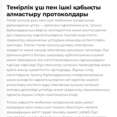
Темірлік ұш пен ішкі қабықты
алмастыру протоколдары
Темір қосылу ұшы мен ішкі жабынын қолданысқа
дайындығын ұстау — доғаның тұрақтылығына, тұтыну
бұйымдарының берілу сенімділігіне және жалпы дәлме-
дәл сваркалау көрсеткіштеріне тікелей әсер ететін
сваркалау машинасын ұстаудың маңызды аспектілерін
қамтиды. Тозған темір қосылу ұштары электрлық
кедергіні және нашар электрлық қосылуын туғызады, бұл
доғаның ретсіз болуы, шашырау құбылысының күшеюі
және тереңдікке өту сипаттамаларының тұрақсыздығы
түрінде көрінеді; бұл свarкалау сапасын төмендетеді және
қайта жасау қажеттілігін арттырады. Жұмыс істеу
сағаттарына, тұтыну бұйымдарының пайдаланылуына
және өнімділік көрсеткіштеріне негізделген жүйелі
алмастыру кестесін құру электрлық қосылу сапасын
жоғары деңгейде ұстайды және сваркалау машинасының
тұрақты жұмыс істеуін қамтамасыз етеді.
Толық көршілік жабынын қолданысқа ұзақ уақыт
қалдыруы үшін оның ішкі тозуын, бекітілуін немесе
зақымдануын ретті түрде тексеру қажет; себебі бұл