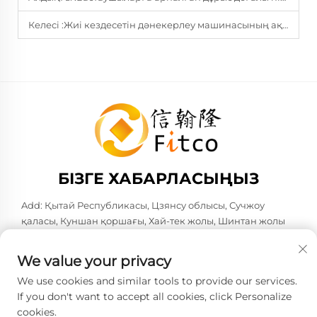
Келесі :
Жиі кездесетін дәнекерлеу машинасының ақаулары және оларды қалай анықтауға болады
БІЗГЕ ХАБАРЛАСЫҢЫЗ
Add: Қытай Республикасы, Цзянсу облысы, Сучжоу
қаласы, Куншан қоршағы, Хай-тек жолы, Шинтан жолы
№583. Поста коды: 215316
Тел:
+86-137 6186 0079
We value your privacy
Электрондық пошта:
[email protected]
We use cookies and similar tools to provide our services.
If you don't want to accept all cookies, click Personalize
cookies.