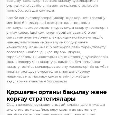
басқару панельдерін сәйкес тазалау құралдарымен
сүртуді және ауа кірісінің вентиляциялық тесіктерін
толық бос ұстауды қамтиды.
Кәсіби дәнекерлеу операцияларында көрінетін ластану
мен ішкі бөлмелердегі жасырын қалдықтардың
жиналуын ескере отырып, құрылымды тазарту кестелерін
енгізу керек. Ішкі компоненттерді аптасына бір рет
сығылған ауамен үрлеу электрондық компоненттердің
маңындағы тозаңның жиналуын болдырмауға
көмектеседі, ал айына бір рет жүргізілетін терең тазарту
сессиялары кабельдің қосылу орындарын,
горелкалардың жинақтарын және жерлендіру жүйелерін
толық тексеру мен тазартуды қамтиды. Бұл алдын-ала
тазарту тәсілі аз мөлшерде ластану мәселелерінің қымбат
тұратын жөндеу немесе толығымен дәнекерлеу
машинасын алмастыру қажет ететін ірі жабдық
ақауларына айналуын болдырады.
Қоршаған ортаны бақылау және
қорғау стратегиялары
Сіздің дәнекерлеу машинаңыз айналасында оптималды
экологиялық жағдайлар құру құрыптың қызмет ету
мерзімін қатты ұзартады және әртүрлі жұмыс істеу