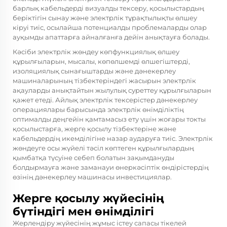
барлық кабельдерді визуалды тексеру, қосылыстардың
беріктігін сынау және электрлік тұрақтылықты өлшеу
кіруі тиіс, осылайша потенциалды проблемаларды олар
ауқымды апаттарға айналғанға дейін анықтауға болады.
Кәсіби электрлік жөндеу көпфункциялық өлшеу
құрылғыларын, мысалы, көпөлшемді өлшегіштерді,
изоляциялық сынағыштарды және дәнекерлеу
машиналарының тізбектеріндегі жасырын электрлік
ақауларды анықтайтын жылулық суреттеу құрылғыларын
қажет етеді. Айлық электрлік тексерістер дәнекерлеу
операциялары барысында электрлік өнімділіктің
оптималды деңгейін қамтамасыз ету үшін жоғары токты
қосылыстарға, жерге қосылу тізбектеріне және
кабельдердің икемділігіне назар аударуға тиіс. Электрлік
жөндеуге осы жүйелі тәсіл көптеген құрылғылардың
қымбатқа түсуіне себеп болатын зақымдануды
болдырмауға және заманауи өнеркәсіптік өндірістердің
өзінің
дәнекерлеу машинасы
инвестициялар.
Жерге қосылу жүйесінің
бүтіндігі мен өнімділігі
Жерлендіру жүйесінің жұмыс істеу сапасы тікелей