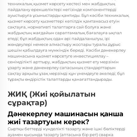
техникалық қызмет көрсету кестесі мен жабдықтың
пайдалану ерекшеліктері негізінде компоненттерді
ауыстыруға ұсыныстарды қамтиды. Бұл кәсіби техникалық
қызмет көрсету қызметтері кепілдік қамтамасыз етуін
сақтауға, нормативті талаптарға сай болуға және
жабдықтың жағдайын сараптамалық бағалауға ықпал
етеді; бұл жабдықтың одан әрі пайдаланылуы, ірі
жөндеулері немесе алмастыру жоспары туралы дұрыс
шешім қабылдауға мүмкіндік береді. Кәсіби дәнекерлеу
машинасына қызмет көрсетуге инвестициялау –
сенімділікті арттыру, жабдықтың қызмет ету мерзімін
ұзарту және дәнекерлеу сапасының стандарттарын
сақтау арқылы ұзақ мерзімді құн үнемдеуге әкеледі; бұл
тұрақты өндірістік талаптарды қанағаттандырады.
ЖИҚ (Жиі қойылатын
сұрақтар)
Дәнекерлеу машинасын қанша
жиі тазартуым керек?
Сыртқы беттерді күнделікті тазарту және ішкі бөліктерді
ауамен қысымда тазарту (аптасына бір рет) сварка