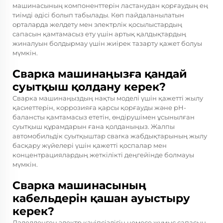
машинасының компоненттерін ластанудан қорғаудың ең
тиімді әдісі болып табылады. Көп пайдаланылатын
орталарда желдету мен электрлік қосылыстардың
сапасын қамтамасыз ету үшін артық қалдықтардың
жиналуын болдырмау үшін жиірек тазарту қажет болуы
мүмкін.
Сварка машинаңызға қандай
суытқыш қолдану керек?
Сварка машинаңыздың нақты моделі үшін қажетті жылу
қасиеттерін, коррозияға қарсы қорғауды және рН-
балансты қамтамасыз ететін, өндірушімен ұсынылған
суытқыш құрамдарын ғана қолданыңыз. Жалпы
автомобильдік суытқыштар свarка жабдықтарының жылу
басқару жүйелері үшін қажетті қоспалар мен
концентрациялардың жеткілікті деңгейінде болмауы
мүмкін.
Сварка машинасының
кабельдерін қашан ауыстыру
керек?
Дәлелденген электр қауіпсіздігін немесе жұмыс сапасын