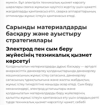
мүмкін. Бұл электрлік техникалық қызмет көрсету
шаралары свarка жұмысын қауіпсіз жүргізу үшін қажетті
жағдайларды қамтамасыз етіп, сварка аппараттарының
оптималды жұмыс істеуін қамтамасыз етеді.
Сарынды материалдарды
басқару және ауыстыру
стратегиялары
Электрод пен сым беру
жүйесінің техникалық қызмет
көрсетуі
Қолданылатын материалдарды дұрыс басқару — әртүрлі
өнеркәсіптік дәнекерлеу қолданыстарында дәнекерлеу
машинасының жұмыс істеу сапасына, дәнекерлеу
сапасының тұрақтылығына және жалпы жабдықтың
жұмыс істеу тиімділігіне маңызды әсер етеді. Сым беру
механизмдері, электрод ұстағыштары және
қолданылатын материалдарды беру жүйелерінің
қалыпты жұмыс істеуін қамтамасыз ету үшін олардың ретті
түрде техникалық қызмет көрсетілуі қажет; себебі