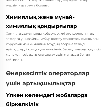
энергия күші жоғары ортада олардың жұмыс істеу
мерзімін ұзартуға болады.
Химиялық және мұнай-
химиялық қондырғылар
Химиялық зауыттарда құбырлар жиі өте коррозиялық
заттарға ұшырайды. Құбыр қаптау станциясы қышқылды
коррозия мен химиялық тозудың әсеріне төзімді
ерітінділерді қолдануға мүмкіндік береді, оларды қауіпсіз
және үзіліссіз жұмысты сақтау үшін маңызды болып
табылады.
Өнеркәсіптік операторлар
үшін артықшылықтар
Үлкен көлемдегі жобаларда
біркелкілік