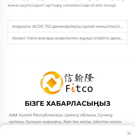
және қауіпсіздікті арттыру нәтижесінде ол өте тиімді.
Алдыңғы :
ACDC TIG дәнекерлеуіш қалай кемшіліксіз эстетикалық жіктерді жеткізеді?
Келесі :
Неге жоғары әсерлікпен жұмыс істейтін дәнекерлеу машинасына инвестициялау энергия шығындарын төмендетеді
БІЗГЕ ХАБАРЛАСЫҢЫЗ
Add: Қытай Республикасы, Цзянсу облысы, Сучжоу
қаласы, Куншан қоршағы, Хай-тек жолы, Шинтан жолы
№583. Поста коды: 215316