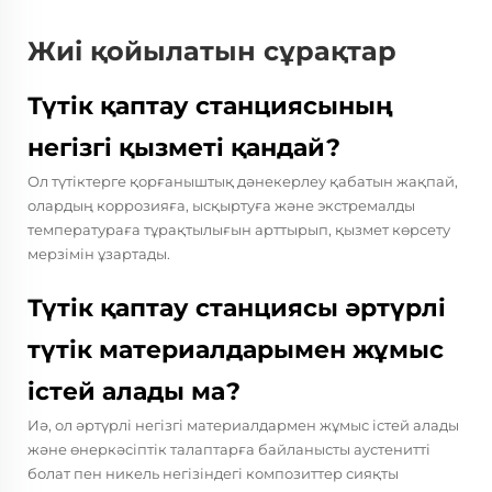
Жиі қойылатын сұрақтар
Түтік қаптау станциясының
негізгі қызметі қандай?
Ол түтіктерге қорғаныштық дәнекерлеу қабатын жақпай,
олардың коррозияға, ысқыртуға және экстремалды
температураға тұрақтылығын арттырып, қызмет көрсету
мерзімін ұзартады.
Түтік қаптау станциясы әртүрлі
түтік материалдарымен жұмыс
істей алады ма?
Иә, ол әртүрлі негізгі материалдармен жұмыс істей алады
және өнеркәсіптік талаптарға байланысты аустенитті
болат пен никель негізіндегі композиттер сияқты