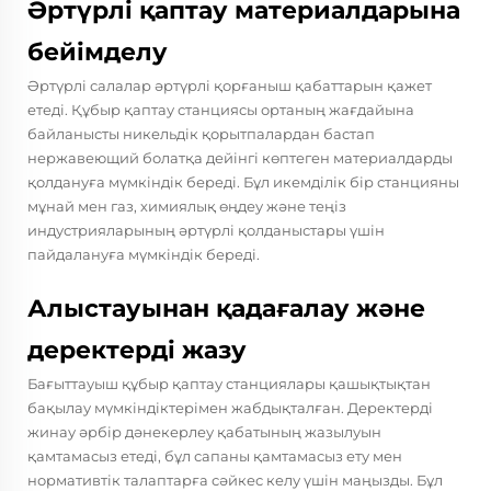
Әртүрлі қаптау материалдарына
бейімделу
Әртүрлі салалар әртүрлі қорғаныш қабаттарын қажет
етеді. Құбыр қаптау станциясы ортаның жағдайына
байланысты никельдік қорытпалардан бастап
нержавеющий болатқа дейінгі көптеген материалдарды
қолдануға мүмкіндік береді. Бұл икемділік бір станцияны
мұнай мен газ, химиялық өңдеу және теңіз
индустрияларының әртүрлі қолданыстары үшін
пайдалануға мүмкіндік береді.
Алыстауынан қадағалау және
деректерді жазу
Бағыттауыш құбыр қаптау станциялары қашықтықтан
бақылау мүмкіндіктерімен жабдықталған. Деректерді
жинау әрбір дәнекерлеу қабатының жазылуын
қамтамасыз етеді, бұл сапаны қамтамасыз ету мен
нормативтік талаптарға сәйкес келу үшін маңызды. Бұл