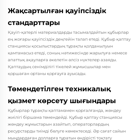
Жақсартылған қауіпсіздік
стандарттары
Қауіп-қатерлі материалдарды тасымалдайтын құбырлар
ең жоғары қауіпсіздік деңгейін талап етеді. Құбыр қаптау
станциясы қосылыстардың тұрақты қолданылуын
қамтамасыз етеді, соның нәтижесінде жарылуға немесе
апаттық ақауларға әкелетін әлсіз нүктелер азаяды.
Қаптаудың сенімділігі тікелей жұмысшылар мен
қоршаған ортаны қорғауға ауысады.
Төмендетілген техникалық
қызмет көрсету шығындары
Құбырлар тұрақты қаптамамен қорғалғанда, жөндеу
жиілігі біршама төмендейді. Құбыр қаптау станциясы
жөндеу жұмыстарын азайтып, операторлардың
ресурстарды тиімді бөлуге көмектеседі. Әр сағат сайын
мыңдардаған долларға тұратын өндірісті тоқтату