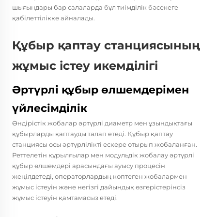
шығындары бар салаларда бұл тиімділік бәсекеге
қабілеттілікке айналады.
Құбыр қаптау станциясының
жұмыс істеу икемділігі
Әртүрлі құбыр өлшемдерімен
үйлесімділік
Өндірістік жобалар әртүрлі диаметр мен ұзындықтағы
құбырларды қаптауды талап етеді. Құбыр қаптау
станциясы осы әртүрлілікті ескере отырып жобаланған.
Реттелетін құрылғылар мен модульдік жобалау әртүрлі
құбыр өлшемдері арасындағы ауысу процесін
жеңілдетеді, операторлардың көптеген жобалармен
жұмыс істеуін және негізгі дайындық өзгерістерінсіз
жұмыс істеуін қамтамасыз етеді.