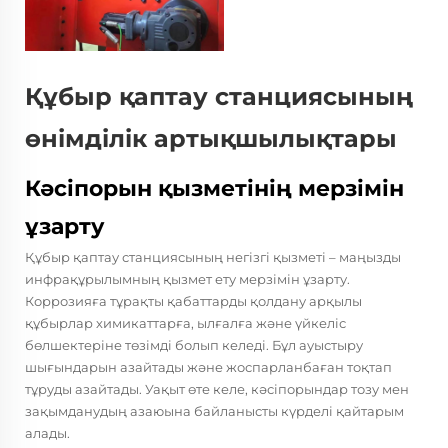
Құбыр қаптау станциясының
өнімділік артықшылықтары
Кәсіпорын қызметінің мерзімін
ұзарту
Құбыр қаптау станциясының негізгі қызметі – маңызды
инфрақұрылымның қызмет ету мерзімін ұзарту.
Коррозияға тұрақты қабаттарды қолдану арқылы
құбырлар химикаттарға, ылғалға және үйкеліс
бөлшектеріне төзімді болып келеді. Бұл ауыстыру
шығындарын азайтады және жоспарланбаған тоқтап
тұруды азайтады. Уақыт өте келе, кәсіпорындар тозу мен
зақымданудың азаюына байланысты күрделі қайтарым
алады.