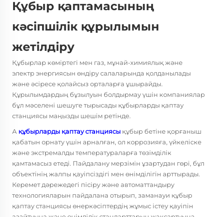
Құбыр қаптамасының
кәсіпшілік құрылымын
жетілдіру
Құбырлар көміртегі мен газ, мұнай-химиялық және
электр энергиясын өндіру салаларында қолданылады
және әсіресе қолайсыз орталарға ұшырайды.
Құрылымдардың бұзылуын болдырмау үшін компаниялар
бұл мәселені шешуге тырысады
құбырларды қаптау
станциясы
маңызды шешім ретінде.
А
құбырларды қаптау станциясы
құбыр бетіне қорғаныш
қабатын орнату үшін арналған, ол коррозияға, үйкеліске
және экстремалды температураларға төзімділік
қамтамасыз етеді. Пайдалану мерзімін ұзартудан гөрі, бұл
объектінің жалпы қауіпсіздігі мен өнімділігін арттырады.
Керемет дәрежедегі пісіру және автоматтандыру
технологияларын пайдалана отырып, заманауи құбыр
қаптау станциясы өнеркәсіптердің жұмыс істеу қауіпін
азайтуына және өнімділік стандарттарын жақсартуына