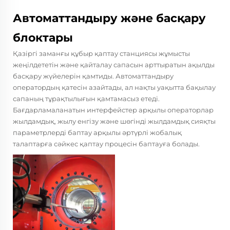
Автоматтандыру және басқару
блоктары
Қазіргі заманғы құбыр қаптау станциясы жұмысты
жеңілдететін және қайталау сапасын арттыратын ақылды
басқару жүйелерін қамтиды. Автоматтандыру
оператордың қатесін азайтады, ал нақты уақытта бақылау
сапаның тұрақтылығын қамтамасыз етеді.
Бағдарламаланатын интерфейстер арқылы операторлар
жылдамдық, жылу енгізу және шөгінді жылдамдық сияқты
параметрлерді баптау арқылы әртүрлі жобалық
талаптарға сәйкес қаптау процесін баптауға болады.