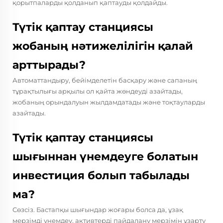
қорытпаларды қолданып қаптауды қолдайды.
Түтік қаптау станциясы
жобаның нәтижелілігін қалай
арттырады?
Автоматтандыру, бейімделетін басқару және сапаның
тұрақтылығы арқылы ол қайта жөндеуді азайтады,
жобаның орындалуын жылдамдатады және тоқтауларды
азайтады.
Түтік қаптау станциясы
шығыннан үнемдеуге болатын
инвестиция болып табылады
ма?
Сөзсіз. Бастапқы шығындар жоғары болса да, ұзақ
мерзімді үнемдеу, активтерді пайдалану мерзімін ұзарту