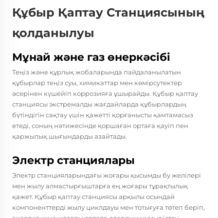
Құбыр Қаптау Станциясының
қолданылуы
Мұнай және газ өнеркәсібі
Теңіз және құрлық жобаларында пайдаланылатын
құбырлар теңіз суы, химикаттар мен көмірсутектер
әсерінен күшейіп коррозияға ұшырайды. Құбыр қаптау
станциясы экстремалды жағдайларда құбырлардың
бүтіндігін сақтау үшін қажетті қорғанысты қамтамасыз
етеді, соның нәтижесінде қоршаған ортаға қауіп пен
қаржылық шығындарды азайтады.
Электр станциялары
Электр станцияларындағы жоғары қысымды бу желілері
мен жылу алмастырғыштарға ең жоғары тұрақтылық
қажет. Құбыр қаптау станциясы арқылы осындай
компоненттерді жылу циклдауы мен тотығуға төтеп беріп,