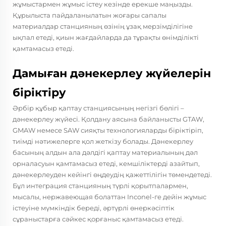
жұмыстармен жұмыс істеу кезінде ерекше маңызды.
Құрылыста пайдаланылатын жоғары сапалы
материалдар станцияның өзінің ұзақ мерзімділігіне
ықпал етеді, қиын жағдайларда да тұрақты өнімділікті
қамтамасыз етеді.
Дамыған дәнекерлеу жүйелерін
біріктіру
Әрбір құбыр қаптау станциясының негізгі бөлігі –
дәнекерлеу жүйесі. Қолдану аясына байланысты GTAW,
GMAW немесе SAW сияқты технологияларды біріктіріп,
тиімді нәтижелерге қол жеткізу болады. Дәнекерлеу
басының алдын ала дәлдігі қаптау материалының дәл
орналасуын қамтамасыз етеді, кемшіліктерді азайтып,
дәнекерлеуден кейінгі өңдеудің қажеттілігін төмендетеді.
Бұл интеграция станцияның түрлі қорытпалармен,
мысалы, нержавеющая болаттан Inconel-ге дейін жұмыс
істеуіне мүмкіндік береді, әртүрлі өнеркәсіптік
сұраныстарға сәйкес қорғаныс қамтамасыз етеді.