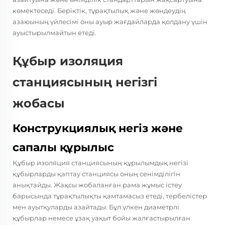
көмектеседі. Беріктік, тұрақтылық және жөндеудің
азаюының үйлесімі оны ауыр жағдайларда қолдану үшін
ауыстырылмайтын етеді.
Құбыр изоляция
станциясының негізгі
жобасы
Конструкциялық негіз және
сапалы құрылыс
Құбыр изоляция станциясының құрылымдық негізі
құбырларды қаптау станциясы
оның сенімділігін
анықтайды. Жақсы жобаланған рама жұмыс істеу
барысында тұрақтылықты қамтамасыз етеді, тербелістер
мен ауытқуларды азайтады. Бұл үлкен диаметрлі
құбырлар немесе ұзақ уақыт бойы жалғастырылған