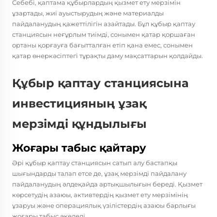
Себебі, қаптама құбырлардың қызмет ету мерзімін
ұзартады, жиі ауыстырудың және материалды
пайдаланудың қажеттілігін азайтады. Бұл құбыр қаптау
станциясын неғұрлым тиімді, сонымен қатар қоршаған
ортаны қорғауға бағытталған етіп қана емес, сонымен
қатар өнеркәсіптегі тұрақты даму мақсаттарын қолдайды.
Құбыр қаптау станциясына
инвестицияның ұзақ
мерзімді құндылығы
Жоғары табыс қайтару
Әрі құбыр қаптау станциясын сатып алу бастапқы
шығындарды талап етсе де, ұзақ мерзімді пайдалану
пайдаланудың әлдеқайда артықшылығын береді. Қызмет
көрсетудің азаюы, активтердің қызмет ету мерзімінің
ұзаруы және операциялық үзілістердің азаюы барлығы
жоғары табыс әкеледі.