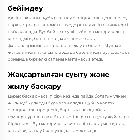
бейімдеу
Қазіргі заманғы құбыр қаптау станциялары дәнекерлеу
параметрлерін автоматты түрде реттеу үшін датчиктерді
пайдаланады. Бұл бейімделуші жүйелер материалдың
қалыңдығы, бетінің жағдайы немесе орта
факторларының өзгерістеріне жауап береді. Мұндай
жаңалық қиын жағдайларда да барлық қаптау жобалары
бойынша біркелкі сапаны қамтамасыз етеді.
Жақсартылған суыту және
жылу басқару
Дұрыс басқармаса, пісіру кезінде пайда болатын үлкен
жылу құбырларды бұрмалай алады. Құбыр қаптау
станциялары процестің барлығында оңтайлы
температураны сақтайтын жетілдірілген суыту жүйелерін
біріктіреді. Бұл материал қасиеттерін сақтаумен қатар,
қате жоқ қаптау бөлінуіне де көмектеседі.