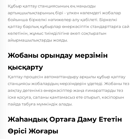
Құбыр қаптау станциясының ең маңызды
артықшылықтарының бірі - үлкен көлемдегі жобалар
бойынша біркелкі нәтижелер алу қабілеті. Біркелкі
қаптау барлық құбырлар өнеркәсіптік стандарттарға сай
келетінін, жұмыс тиімділігіне әкеп соқтыратын
айырмашылықтарды жояды.
Жобаны орындау мерзімін
қысқарту
Қаптау процесін автоматтандыру арқылы құбыр қаптау
станциясы жобалардың мерзімдерін үдетеді. Жобаны тез
аяқтау дегеніміз өнеркәсіптер жаңа ғимараттарды тез
іске қосуға, сапаны қамтамасыз ете отырып, кәсіпорын
пайда табуға мүмкіндік алады.
Жаһандық Ортаға Даму Ететін
Өрісі Жоғары