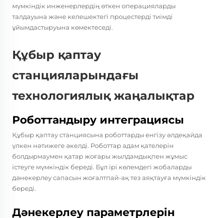
мүмкіндік инженерлердің өткен операцияларды
талдауына және келешектегі процестерді тиімді
ұйымдастыруына көмектеседі.
Құбыр қаптау
станцияларындағы
технологиялық жаңалықтар
Роботтандыру интеграциясы
Құбыр қаптау станциясына роботтарды енгізу әлдеқайда
үлкен нәтижеге әкелді. Роботтар адам қателерін
болдырмаумен қатар жоғары жылдамдықпен жұмыс
істеуге мүмкіндік береді. Бұл ірі көлемдегі жобаларды
дәнекерлеу сапасын жоғалтпай-ақ тез аяқтауға мүмкіндік
береді.
Дәнекерлеу параметрлерін