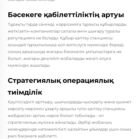
Бәсекеге қабілеттіліктің артуы
Тұрақты түрде сенімді, коррозияға тұрақты құбырларды
жеткізетін компаниялар сапалы өнім шығару туралы
репутацияға ие болады. Құбыр қаптау станциясы
осындай тұрақтылыққа қол жеткізуге мүмкіндік береді,
соның арқасында жоғары бәсекелік ұмтылыстарға ие
болып, жоғары деңгейлі жобаларды жеңіп алуға
мүмкіндік ашылады.
Стратегиялық операциялық
тиімділік
Қауіпсіздікті арттыру, шығындарды қысқарту және қызмет
көрсету мерзімін ұзарту арқылы түтік қаптау станциясы
жабдықтан артық нәрсе болып табылады - ол
стратегиялық мүлікке айналады. Әрбір жобаның
кезеңдерінде нәтижелілікті қалайтын ұйымдар үшін оның
рөлі бәсекеге қабілетті.