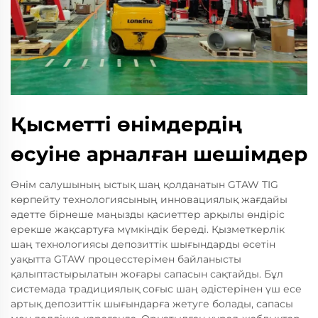
Қысметті өнімдердің
өсуіне арналған шешімдер
Өнім салушының ыстық шаң қолданатын GTAW TIG
көрпейту технологиясының инновациялық жағдайы
әдетте бірнеше маңызды қасиеттер арқылы өндіріс
ерекше жақсартуға мүмкіндік береді. Қызметкерлік
шаң технологиясы депозиттік шығындарды өсетін
уақытта GTAW процесстерімен байланысты
қалыптастырылатын жоғары сапасын сақтайды. Бұл
системада традициялық соғыс шаң әдістерінен үш есе
артық депозиттік шығындарға жетуге болады, сапасы