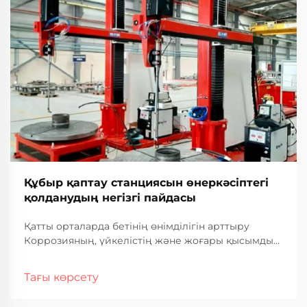
Құбыр қаптау станциясын өнеркәсіптегі
қолданудың негізгі пайдасы
Қатты орталарда бетінің өнімділігін арттыру
Коррозияның, үйкелістің және жоғары қысымды
ортаның әсер ететін өнеркәсіп салаларында түтік
жүйелерінің беріктігі мен ұзақ мерзімділігі жұмыс
Тағы көрсету
әрекеттерінің тиімділігін сақтау үшін маңызды.
Түтік жабынды станциясы...