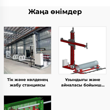
Жаңа өнімдер
Тік және көлденең
Ұзындығы және
жабу станциясы
айналасы бойынша
дәнекерлеу TIG
жабдығы