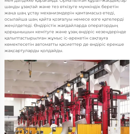
мен дәлдікке қарағанда. Орнатылған құрал-жабдықтар
шаңды ұзақтай және тез өткізуге мүмкіндік беретін
жаңа шаң ұстау механизмдерін қамтамасыз етеді,
осылайша шаң қайта қозғалуы немесе өзге қателерді
жеңілдетеді. Өндірістік жағдайларда оператордың
қорқынышын кемітуге және ұзақ өндіріс кезеңдерінде
қалыптастырылған жұмыс іс-әрекетін сақтауға
көмектесетін автоматты қасиеттер де өндіріс ерекше
жақсартуларды қолдайды.