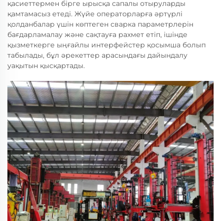
қасиеттермен бірге ырысқа сапалы отыруларды
қамтамасыз етеді. Жүйе операторларға әртүрлі
қолданбалар үшін көптеген сварка параметрлерін
бағдарламалау және сақтауға рахмет етіп, ішінде
қызметкерге ыңғайлы интерфейстер қосымша болып
табылады, бұл әрекеттер арасындағы дайындалу
уақытын қысқартады.