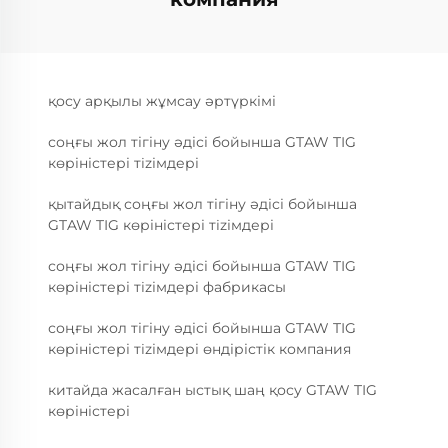
қосу арқылы жұмсау әртүркімі
соңғы жол тігіну әдісі бойынша GTAW TIG
көріністері тizімдері
қытайдық соңғы жол тігіну әдісі бойынша
GTAW TIG көріністері тizімдері
соңғы жол тігіну әдісі бойынша GTAW TIG
көріністері тizімдері фабрикасы
соңғы жол тігіну әдісі бойынша GTAW TIG
көріністері тizімдері өндірістік компания
китайда жасалған ыстық шаң қосу GTAW TIG
көріністері