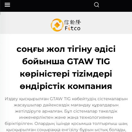
соңғы жол тігіну әдісі
бойынша GTAW TIG
көріністері тizімдері
өндірістік компания
Издеу қысқырылған GTAW TIG көбейтудің сістемаларын
жасаушылар дәйексөздік мағандау құралдарын
жетілдіруге арналған. Бұл сістемалар тәкелдік
инженерлікпен және жаңа технологиямен
біріктірілген. Олардың ішінде қосымша толтырғыш шаң
қысқырылған соңыраққа енгізілу бұрын ыстық болады,