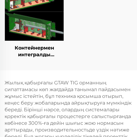
Контейнермен
интегралды
қозғалыспазdyк
көбейту станциясы
Жылық қабырғалы GTAW TIG орманның
сипаттамасы көп жағдайда танымал пайдасымен
жұмыс істейтін, бұл техника қосымша отырып,
кеңес беру жобаларында айрықтыруға мүмкіндік
береді. Бірінші нәрсе, олардың системалары
қоректік қабырғалы процестерге салыстырғанда
көбінесе 300%-ға дейін шығыс жою нормасын
арттырады, производительностьде үздік нәтиже
береді. Бұл жоғары күрделілік тікелей проекттік