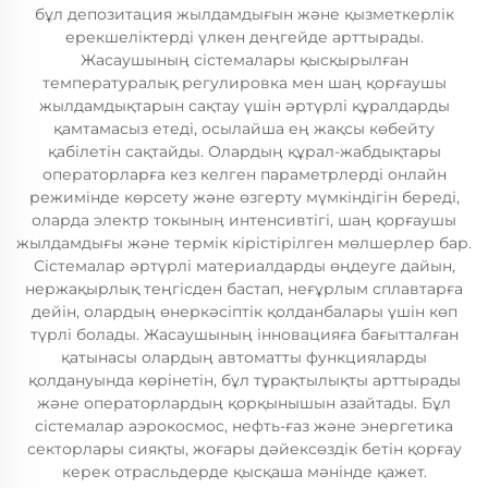
бұл депозитация жылдамдығын және қызметкерлік
ерекшеліктерді үлкен деңгейде арттырады.
Жасаушының сістемалары қысқырылған
температуралық регулировка мен шаң қорғаушы
жылдамдықтарын сақтау үшін әртүрлі құралдарды
қамтамасыз етеді, осылайша ең жақсы көбейту
қабілетін сақтайды. Олардың құрал-жабдықтары
операторларға кез келген параметрлерді онлайн
режимінде көрсету және өзгерту мүмкіндігін береді,
оларда электр токының интенсивтігі, шаң қорғаушы
жылдамдығы және термік кірістірілген мөлшерлер бар.
Сістемалар әртүрлі материалдарды өңдеуге дайын,
нержақырлық теңгісден бастап, неғұрлым сплавтарға
дейін, олардың өнеркәсіптік қолданбалары үшін көп
түрлі болады. Жасаушының інновацияға бағытталған
қатынасы олардың автоматты функцияларды
қолдануында көрінетін, бұл тұрақтылықты арттырады
және операторлардың қорқынышын азайтады. Бұл
сістемалар аэрокосмос, нефть-ғаз және энергетика
секторлары сияқты, жоғары дәйексөздік бетін қорғау
керек отрасльдерде қысқаша мәнінде қажет.