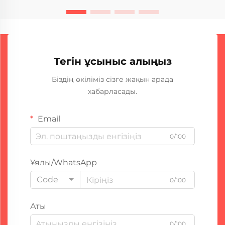
Тегін ұсыныс алыңыз
Біздің өкіліміз сізге жақын арада
хабарласады.
Email
0/100
Ұялы/WhatsApp
Code
0/100
Аты
0/100