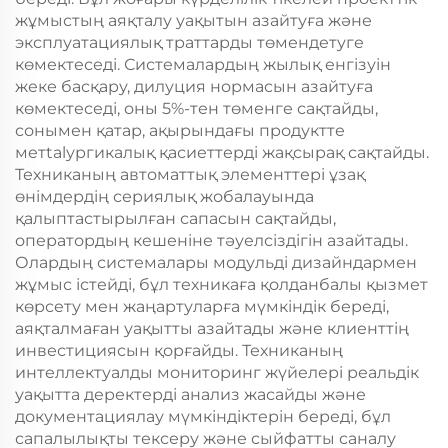
жұмыстың аяқталу уақытын азайтуға және
эксплуатациялық траттарды төмендетуге
көмектеседі. Системалардың жылық енгізуін
жеке басқару, дилуция нормасын азайтуға
көмектеседі, оны 5%-тен төменге сақтайды,
сонымен қатар, ақырындағы продуктте
метtalургикалық қасиеттерді жақсырақ сақтайды.
Техниканың автоматтық элементтері ұзақ
өнімдердің сериялық жобалауында
қалыптастырылған сапасын сақтайды,
оператордың кешеніне тәуелсіздігін азайтады.
Олардың системалары модульді дизайндармен
жұмыс істейді, бұл техникаға қолданбалы қызмет
көрсету мен жаңартуларға мүмкіндік береді,
аяқталмаған уақытты азайтады және клиенттің
инвестициясын қорғайды. Техниканың
интеллектуалды мониторинг жүйелері реальдік
уақытта деректерді анализ жасайды және
документациялау мүмкіндіктерін береді, бұл
сапалылықты тексеру және сыйфатты саналу