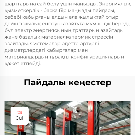
шарттарына сай болу үшін маңызды. Энергиялық
қызметкерлік - басқа бір маңызды пайдасы,
себебі қабырғаны алдын ала жылықтай отыр,
дейінгі жылық енгізуін азайтуға мүмкіндік береді,
бұл электр энергиясының траттарын азайтады
және базалық материалға термик стрессін
азайтады. Системалар әдетте әртүрлі
диаметрлердегі қабырғалар мен
материалдардың тұрақты конфигурацияларын
қажет етпейді.
Пайдалы кеңестер
23
Jul