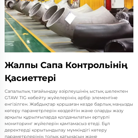
Жалпы Сапа Контрольінің
Қасиеттері
Сапалылық тағайындау әзірлеушінің ыстық шелекпен
GTAW TIG көбейту жүйелерінің әрбір элементіне
енгізілген. Жабдықтар қоршаған кезде барлық маңызды
көтеру параметрлерін көздейтін және оларды жазу
арқылы құрылғыларда қолданылатын әртүрлі
мониторинг жүйелерін қамтамасыз етеді. Бұл
деректерді қорытындылау мүмкіндігі көтеру
параметрлерінің толық қатынасын және