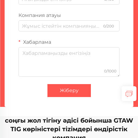
Компания атауы
0/200
Хабарлама
0/1000
Жіберу
соңғы жол тігіну әдісі бойынша GTAW
TIG көріністері тizімдері өндірістік
компания