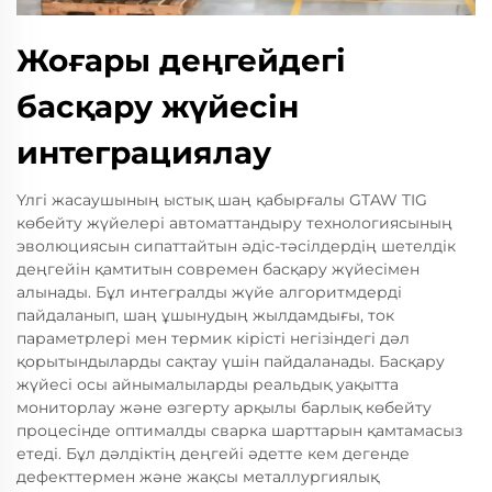
Жоғары деңгейдегі
басқару жүйесін
интеграциялау
Үлгі жасаушының ыстық шаң қабырғалы GTAW TIG
көбейту жүйелері автоматтандыру технологиясының
эволюциясын сипаттайтын әдіс-тәсілдердің шетелдік
деңгейін қамтитын современ басқару жүйесімен
алынады. Бұл интегралды жүйе алгоритмдерді
пайдаланып, шаң ұшынудың жылдамдығы, ток
параметрлері мен термик кірісті негізіндегі дәл
қорытындыларды сақтау үшін пайдаланады. Басқару
жүйесі осы айнымалыларды реальдық уақытта
мониторлау және өзгерту арқылы барлық көбейту
процесінде оптималды сварка шарттарын қамтамасыз
етеді. Бұл дәлдіктің деңгейі әдетте кем дегенде
дефекттермен және жақсы металлургиялық