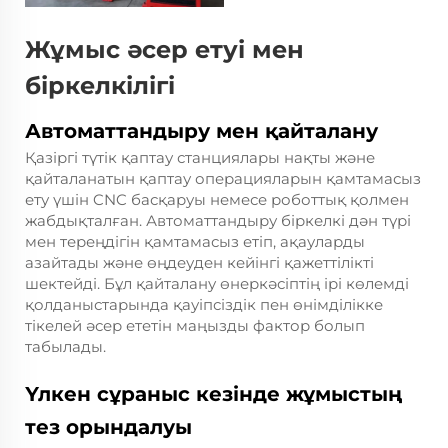
Жұмыс әсер етуі мен
біркелкілігі
Автоматтандыру мен қайталану
Қазіргі түтік қаптау станциялары нақты және
қайталанатын қаптау операцияларын қамтамасыз
ету үшін CNC басқаруы немесе роботтық қолмен
жабдықталған. Автоматтандыру біркелкі дән түрі
мен тереңдігін қамтамасыз етіп, ақауларды
азайтады және өңдеуден кейінгі қажеттілікті
шектейді. Бұл қайталану өнеркәсіптің ірі көлемді
қолданыстарында қауіпсіздік пен өнімділікке
тікелей әсер ететін маңызды фактор болып
табылады.
Үлкен сұраныс кезінде жұмыстың
тез орындалуы