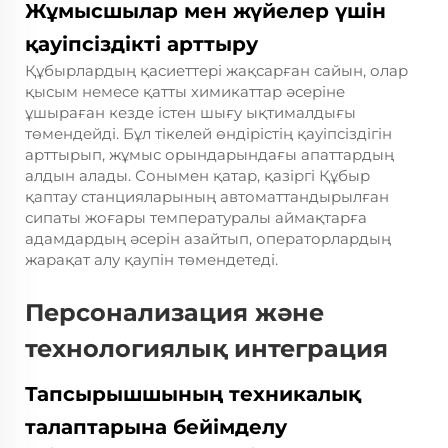
Жұмысшылар мен жүйелер үшін
қауіпсіздікті арттыру
Құбырлардың қасиеттері жақсарған сайын, олар
қысым немесе қатты химикаттар әсеріне
ұшыраған кезде істен шығу ықтималдығы
төмендейді. Бұл тікелей өндірістің қауіпсіздігін
арттырып, жұмыс орындарындағы апаттардың
алдын алады. Сонымен қатар, қазіргі Құбыр
қаптау станцияларының автоматтандырылған
сипаты жоғары температуралы аймақтарға
адамдардың әсерін азайтып, операторлардың
жарақат алу қаупін төмендетеді.
Персонализация және
технологиялық интеграция
Тапсырышшының техникалық
талаптарына бейімделу