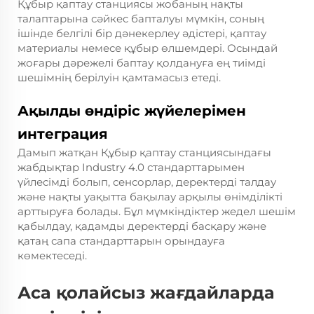
Құбыр қаптау станциясы жобаның нақты
талаптарына сәйкес бапталуы мүмкін, соның
ішінде белгілі бір дәнекерлеу әдістері, қаптау
материалы немесе құбыр өлшемдері. Осындай
жоғары дәрежелі баптау қолдануға ең тиімді
шешімнің берілуін қамтамасыз етеді.
Ақылды өндіріс жүйелерімен
интеграция
Дамып жатқан Құбыр қаптау станциясындағы
жабдықтар Industry 4.0 стандарттарымен
үйлесімді болып, сенсорлар, деректерді талдау
және нақты уақытта бақылау арқылы өнімділікті
арттыруға болады. Бұл мүмкіндіктер жедел шешім
қабылдау, қадамды деректерді басқару және
қатаң сапа стандарттарын орындауға
көмектеседі.
Аса қолайсыз жағдайларда