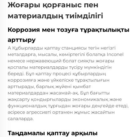
Жоғары қорғаныс пен
материалдың тиімділігі
Коррозия мен тозуға тұрақтылықты
арттыру
А
Құбырларды қаптау станциясы
тегін негізгі
металдарға, мысалы, көміртегілі болатқа Inconel
немесе нержавеющий болат сияқты жоғары
қоспалы материалдарды түсіру мүмкіндігін
береді. Бұл қаптау процесі құбырлардың
коррозияға және үйкеліске тұрақтылығын
арттырады, барлық жүйені қымбат
материалдардан жасамай-ақ. Бұл бағытты
жақсарту қондырғыларды экономикалық және
функционалдық тұрғыдан жоғары деңгейде етеді,
әсіресе агрессивті ортамен жұмыс жасайтын
салаларда.
Таңдамалы қаптау арқылы