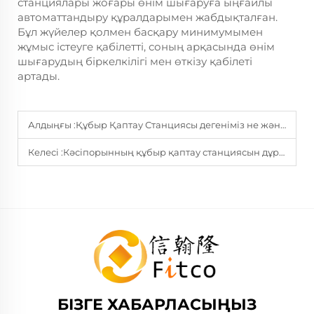
станциялары жоғары өнім шығаруға ыңғайлы
автоматтандыру құралдарымен жабдықталған.
Бұл жүйелер қолмен басқару минимумымен
жұмыс істеуге қабілетті, соның арқасында өнім
шығарудың біркелкілігі мен өткізу қабілеті
артады.
Алдыңғы :
Құбыр Қаптау Станциясы дегеніміз не және ол қалай әсер етеді?
Келесі :
Кәсіпорынның құбыр қаптау станциясын дұрыс таңдау әдісі
БІЗГЕ ХАБАРЛАСЫҢЫЗ