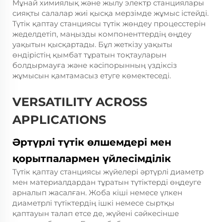
Мұнай химиялық және жылу электр станциялары
сияқты салалар жиі қысқа мерзімде жұмыс істейді.
Түтік қаптау станциясы түтік жөндеу процесстерін
жеделдетіп, маңызды компоненттердің өңдеу
уақытын қысқартады. Бұл жеткізу уақыты
өндірістің қымбат тұратын тоқтауларын
болдырмауға және кәсіпорынның үздіксіз
жұмысын қамтамасыз етуге көмектеседі.
VERSATILITY ACROSS
APPLICATIONS
Әртүрлі түтік өлшемдері мен
қорытпалармен үйлесімділік
Түтік қаптау станциясы жүйелері әртүрлі диаметр
мен материалдардан тұратын түтіктерді өңдеуге
арналып жасалған. Жоба кіші немесе үлкен
диаметрлі түтіктердің ішкі немесе сыртқы
қаптауын талап етсе де, жүйені сәйкесінше