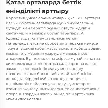
Қатал орталарда беттік
өнімділікті арттыру
Коррозия, үйкеліс және жоғары қысым шарттары
басым болатын салаларда құбыр жүйелерінің
бүтіндігі мен беріктігі жұмыс істеу тиімділігін
сақтау үшін маңызды болып табылады. A
Құбырларды қаптау станциясы
негізгі
материалдың үстіне коррозияға тұрақты немесе
тозуға тұрақты қабат жасау арқылы құбырлардың
қызмет ету мерзімін ұзартуда маңызды рөл
атқарады. Бұл технология әсіресе мұнай және газ,
химиялық және энергетика салаларында қазіргі
заманғы өнеркәсіптік жасау мен жөндеу
практикасының болып табылмайтын бөлігіне
айналды. Күрделі құбыр қаптау станциясы
шешімдерін пайдалану жөндеу жұмыстарын
азайтып, жөндеу шығындарын төмендетуге және
операциялардың жалпы өнімділігін арттыруға
үлкен үлес қосады.