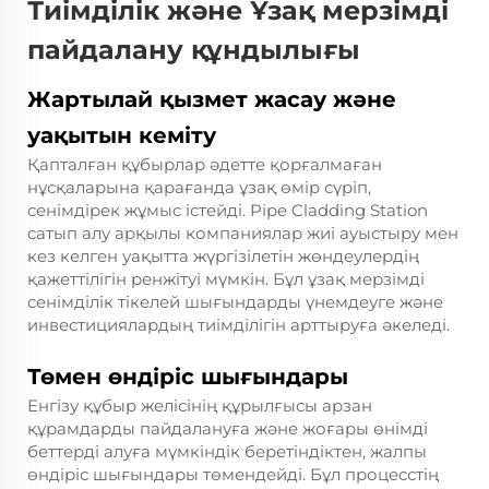
Тиімділік және Ұзақ мерзімді
пайдалану құндылығы
Жартылай қызмет жасау және
уақытын кеміту
Қапталған құбырлар әдетте қорғалмаған
нұсқаларына қарағанда ұзақ өмір сүріп,
сенімдірек жұмыс істейді. Pipe Cladding Station
сатып алу арқылы компаниялар жиі ауыстыру мен
кез келген уақытта жүргізілетін жөндеулердің
қажеттілігін ренжітуі мүмкін. Бұл ұзақ мерзімді
сенімділік тікелей шығындарды үнемдеуге және
инвестициялардың тиімділігін арттыруға әкеледі.
Төмен өндіріс шығындары
Енгізу құбыр желісінің құрылғысы арзан
құрамдарды пайдалануға және жоғары өнімді
беттерді алуға мүмкіндік беретіндіктен, жалпы
өндіріс шығындары төмендейді. Бұл процесстің