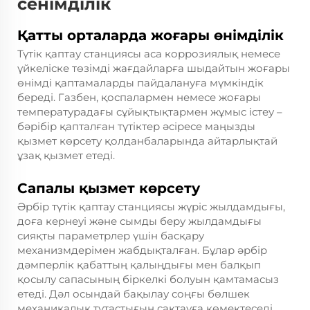
сенімділік
Қатты орталарда жоғары өнімділік
Түтік қаптау станциясы аса коррозиялық немесе
үйкеліске төзімді жағдайларға шыдайтын жоғары
өнімді қаптамаларды пайдалануға мүмкіндік
береді. Газбен, қоспалармен немесе жоғары
температурадағы сұйықтықтармен жұмыс істеу –
бәрібір қапталған түтіктер әсіресе маңызды
қызмет көрсету қолданбаларында айтарлықтай
ұзақ қызмет етеді.
Сапалы қызмет көрсету
Әрбір түтік қаптау станциясы жүріс жылдамдығы,
доға кернеуі және сымды беру жылдамдығы
сияқты параметрлер үшін басқару
механизмдерімен жабдықталған. Бұлар әрбір
дәмперлік қабаттың қалыңдығы мен балқып
қосылу сапасының біркелкі болуын қамтамасыз
етеді. Дәл осындай бақылау соңғы бөлшек
механикалық тұтастығын сақтауға көмектеседі