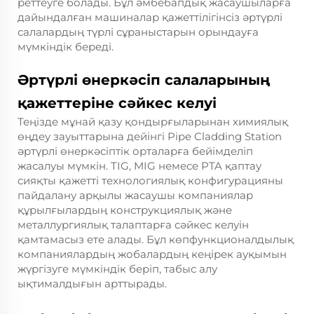
реттеуге болады. Бұл әмбебапдық жасаушыларға
дайындалған машиналар қажеттілігінсіз әртүрлі
салалардың түрлі сұраныстарын орындауға
мүмкіндік береді.
Әртүрлі өнеркәсіп салаларының
қажеттеріне сәйкес келуі
Теңізде мұнай қазу қондырғыларынан химиялық
өңдеу зауыттарына дейінгі Pipe Cladding Station
әртүрлі өнеркәсіптік орталарға бейімделіп
жасалуы мүмкін. TIG, MIG немесе PTA қаптау
сияқты қажетті технологиялық конфигурацияны
пайдалану арқылы жасаушы компаниялар
құрылғылардың конструкциялық және
металлургиялық талаптарға сәйкес келуін
қамтамасыз ете алады. Бұл көпфункционалдылық
компаниялардың жобалардың кеңірек ауқымын
жүргізуге мүмкіндік беріп, табыс алу
ықтималдығын арттырады.