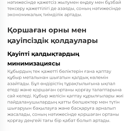
нәтижесінде қажетсіз жылумен өңдеу мен бұзбай
тексеру қажеттілігі де азаяды, соның нәтижесінде
экономикалық тиімділік артады.
Қоршаған орны мен
қауіпсіздік қолдаулары
Қауіпті қалдықтардың
минимизациясы
Құбырдың тек қажетті бөліктерін ғана қаптау
құбыр металынан шығатын қалдық көлемін
азайтады. Бұл өндірістің тұрақтылығына ықпал
етеді және қоршаған ортаны қорғау талаптарына
сай келеді. Құбыр желісін қаптау құрылғылары жиі
пайдаланушылардың қатты бөлшектер мен түтін
шығаруын бақылауға және басқаруға арналып
жасалады, соның нәтижесінде қоршаған ортаны
қорғау деңгейі тағы бір қабат болып артады.