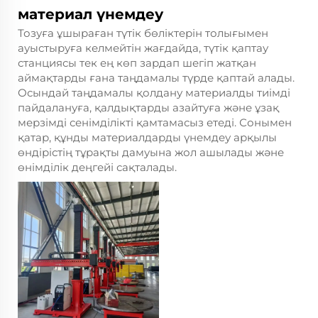
материал үнемдеу
Тозуға ұшыраған түтік бөліктерін толығымен
ауыстыруға келмейтін жағдайда, түтік қаптау
станциясы тек ең көп зардап шегіп жатқан
аймақтарды ғана таңдамалы түрде қаптай алады.
Осындай таңдамалы қолдану материалды тиімді
пайдалануға, қалдықтарды азайтуға және ұзақ
мерзімді сенімділікті қамтамасыз етеді. Сонымен
қатар, құнды материалдарды үнемдеу арқылы
өндірістің тұрақты дамуына жол ашылады және
өнімділік деңгейі сақталады.