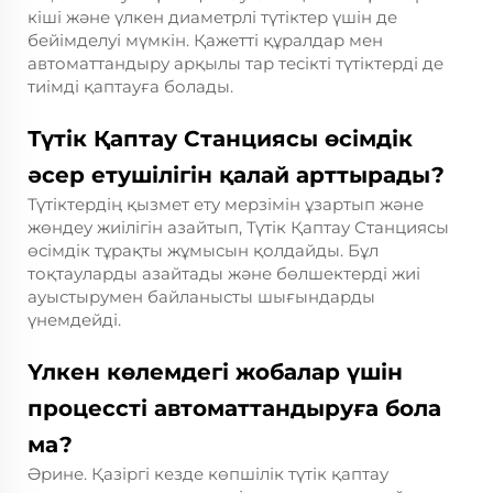
кіші және үлкен диаметрлі түтіктер үшін де
бейімделуі мүмкін. Қажетті құралдар мен
автоматтандыру арқылы тар тесікті түтіктерді де
тиімді қаптауға болады.
Түтік Қаптау Станциясы өсімдік
әсер етушілігін қалай арттырады?
Түтіктердің қызмет ету мерзімін ұзартып және
жөндеу жиілігін азайтып, Түтік Қаптау Станциясы
өсімдік тұрақты жұмысын қолдайды. Бұл
тоқтауларды азайтады және бөлшектерді жиі
ауыстырумен байланысты шығындарды
үнемдейді.
Үлкен көлемдегі жобалар үшін
процессті автоматтандыруға бола
ма?
Әрине. Қазіргі кезде көпшілік түтік қаптау