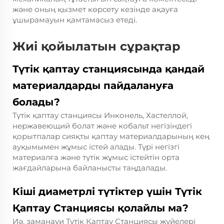
және оның қызмет көрсету кезінде ақауға
ұшырамауын қамтамасыз етеді.
Жиі қойылатын сұрақтар
Түтік қаптау станциясында қандай
материалдарды пайдалануға
болады?
Түтік қаптау станциясы Инконель, Хастеллой,
нержавеющий болат және кобальт негізіндегі
қорытпалар сияқты қаптау материалдарының кең
ауқымымен жұмыс істей алады. Түрі негізгі
материалға және түтік жұмыс істейтін орта
жағдайларына байланысты таңдалады.
Кіші диаметрлі түтіктер үшін Түтік
Қаптау Станциясы қолайлы ма?
Иә, заманауи Түтік Қаптау Станциясы жүйелері