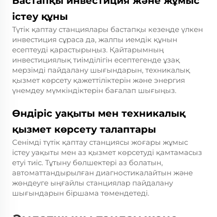
Бастапқы инвестиция және жұмыс
істеу құны
Түтік қаптау станциялары бастапқы кезеңде үлкен
инвестиция сұраса да, жалпы иемдік құнын
есептеуді қарастырыңыз. Қайтарымның
инвестициялық тиімділігін есептегенде ұзақ
мерзімді пайдалану шығындарын, техникалық
қызмет көрсету қажеттіліктерін және энергия
үнемдеу мүмкіндіктерін бағалап шығыңыз.
Өндіріс уақыты мен техникалық
қызмет көрсету талаптары
Сенімді түтік қаптау станциясы жоғары жұмыс
істеу уақыты мен аз қызмет көрсетуді қамтамасыз
етуі тиіс. Тұтыну бөлшектері аз болатын,
автоматтандырылған диагностикалайтын және
жөндеуге ыңғайлы станциялар пайдалану
шығындарын біршама төмендетеді.