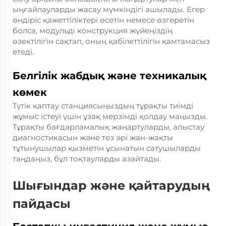
ыңғайлауларды жасау мүмкіндігі ашылады. Егер
өндіріс қажеттіліктері өсетін немесе өзгеретін
болса, модульді конструкция жүйеңіздің
өзектілігін сақтап, оның қабілеттілігін қамтамасыз
етеді.
Белгілік жабдық және техникалық
көмек
Түтік қаптау станциясыңыздың тұрақты тиімді
жұмыс істеуі үшін ұзақ мерзімді қолдау маңызды.
Тұрақты бағдарламалық жаңартуларды, алыстау
диагностикасын және тез әрі жан-жақты
тұтынушылар қызметін ұсынатын сатушыларды
таңдаңыз, бұл тоқтауларды азайтады.
Шығындар және қайтарудың
пайдасы