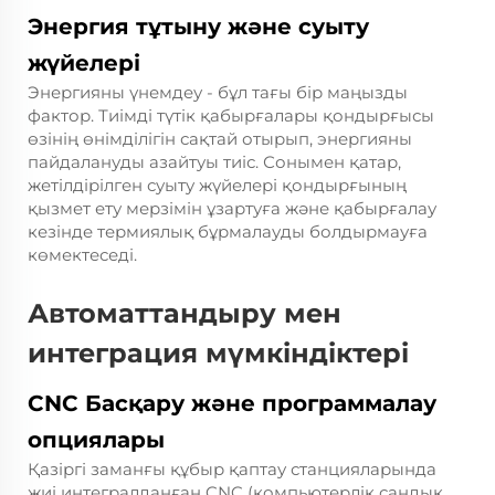
Энергия тұтыну және суыту
жүйелері
Энергияны үнемдеу - бұл тағы бір маңызды
фактор. Тиімді түтік қабырғалары қондырғысы
өзінің өнімділігін сақтай отырып, энергияны
пайдалануды азайтуы тиіс. Сонымен қатар,
жетілдірілген суыту жүйелері қондырғының
қызмет ету мерзімін ұзартуға және қабырғалау
кезінде термиялық бұрмалауды болдырмауға
көмектеседі.
Автоматтандыру мен
интеграция мүмкіндіктері
CNC Басқару және программалау
опциялары
Қазіргі заманғы құбыр қаптау станцияларында
жиі интегралданған CNC (компьютерлік сандық