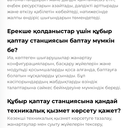
еңбек ресурстарын азайтады, дәлдікті арттырады
және өткізу қабілетін көбейтеді, нәтижесінде
жалпы өндіріс шығындарын төмендетеді.
Ерекше қолданыстар үшін құбыр
қаптау станциясын баптау мүмкін
бе?
Иә, көптеген шығарушылар жанартау
конфигурацияларын, басқару жүйелерін және
модульді қосымшаларды қоса алғанда, баптауға
болатын нұсқаларды ұсынады. Бұл
кәсіпорындардың жабдықтарды өзіндік
талаптарына сәйкес бейімдеуіне мүмкіндік береді.
Құбыр қаптау станциясына қандай
техникалық қызмет көрсету қажет?
Кезекші техникалық қызмет көрсетуге тазалау,
жанартаулар мен суыту жүйелерін тексеру,