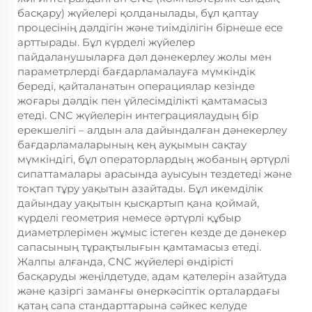
басқару) жүйелері қолданылады, бұл қаптау
процесінің дәлдігін және тиімділігін бірнеше есе
арттырады. Бұл күрделі жүйелер
пайдаланушыларға дәл дәнекерлеу жолы мен
параметрлерді бағдарламалауға мүмкіндік
береді, қайталанатын операциялар кезінде
жоғары дәлдік пен үйлесімділікті қамтамасыз
етеді. CNC жүйелерін интеграциялаудың бір
ерекшелігі – алдын ала дайындалған дәнекерлеу
бағдарламаларының кең ауқымын сақтау
мүмкіндігі, бұл операторлардың жобаның әртүрлі
сипаттамалары арасында ауысуын тездетеді және
тоқтап тұру уақытын азайтады. Бұл икемділік
дайындау уақытын қысқартып қана қоймай,
күрделі геометрия немесе әртүрлі құбыр
диаметрлерімен жұмыс істеген кезде де дәнекер
сапасының тұрақтылығын қамтамасыз етеді.
Жалпы алғанда, CNC жүйелері өндірісті
басқаруды жеңілдетуде, адам қателерін азайтуда
және қазіргі заманғы өнеркәсіптік орталардағы
қатаң сапа стандарттарына сәйкес келуде