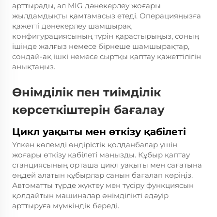
арттырады, ал MIG дәнекерлеу жоғары
жылдамдықты қамтамасыз етеді. Операцияңызға
қажетті дәнекерлеу шамшырақ
конфигурациясының түрін қарастырыңыз, соның
ішінде жалғыз немесе бірнеше шамшырақтар,
сондай-ақ ішкі немесе сыртқы қаптау қажеттілігін
анықтаңыз.
Өнімділік пен тиімділік
көрсеткіштерін бағалау
Цикл уақыты мен өткізу қабілеті
Үлкен көлемді өндірістік қолданбалар үшін
жоғары өткізу қабілеті маңызды. Құбыр қаптау
станциясының орташа цикл уақыты мен сағатына
өңдей алатын құбырлар санын бағалап көріңіз.
Автоматты түрде жүктеу мен түсіру функциясын
қолдайтын машиналар өнімділікті едәуір
арттыруға мүмкіндік береді.