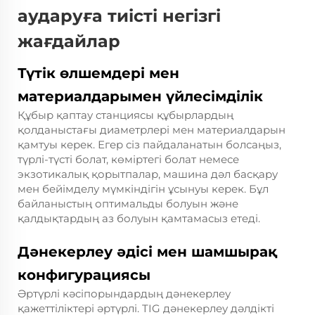
аударуға тиісті негізгі
жағдайлар
Түтік өлшемдері мен
материалдарымен үйлесімділік
Құбыр қаптау станциясы құбырлардың
қолданыстағы диаметрлері мен материалдарын
қамтуы керек. Егер сіз пайдаланатын болсаңыз,
түрлі-түсті болат, көміртегі болат немесе
экзотикалық қорытпалар, машина дәл басқару
мен бейімделу мүмкіндігін ұсынуы керек. Бұл
байланыстың оптимальды болуын және
қалдықтардың аз болуын қамтамасыз етеді.
Дәнекерлеу әдісі мен шамшырақ
конфигурациясы
Әртүрлі кәсіпорындардың дәнекерлеу
қажеттіліктері әртүрлі. TIG дәнекерлеу дәлдікті