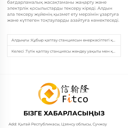
бағдарламалық жасақтаманы жаңарту және
электрлік қосылыстарды тексеру кіреді. Алдын
ала тексеру жүйенің қызмет ету мерзімін ұзартуға
және күтпеген тоқтауларды азайтуға көмектеседі.
Алдыңғы :
Құбыр қаптау станциясын өнеркәсіптегі қолданудың негізгі пайдасы
Келесі :
Түтік қаптау станциясы жөндеу уақыты мен қызмет көрсету шығындарын азайта алады ма?
БІЗГЕ ХАБАРЛАСЫҢЫЗ
Add: Қытай Республикасы, Цзянсу облысы, Сучжоу