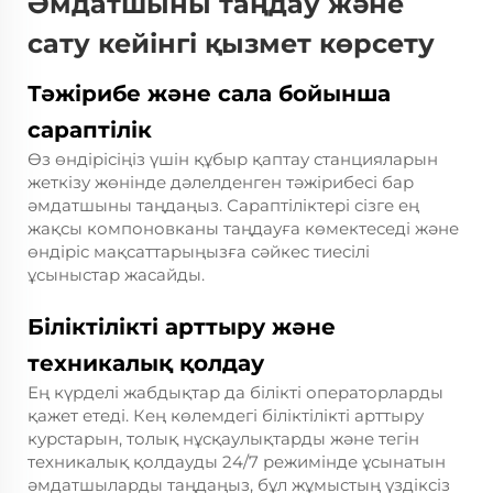
Әмдатшыны таңдау және
сату кейінгі қызмет көрсету
Тәжірибе және сала бойынша
сараптілік
Өз өндірісіңіз үшін құбыр қаптау станцияларын
жеткізу жөнінде дәлелденген тәжірибесі бар
әмдатшыны таңдаңыз. Сараптіліктері сізге ең
жақсы компоновканы таңдауға көмектеседі және
өндіріс мақсаттарыңызға сәйкес тиесілі
ұсыныстар жасайды.
Біліктілікті арттыру және
техникалық қолдау
Ең күрделі жабдықтар да білікті операторларды
қажет етеді. Кең көлемдегі біліктілікті арттыру
курстарын, толық нұсқаулықтарды және тегін
техникалық қолдауды 24/7 режимінде ұсынатын
әмдатшыларды таңдаңыз, бұл жұмыстың үздіксіз