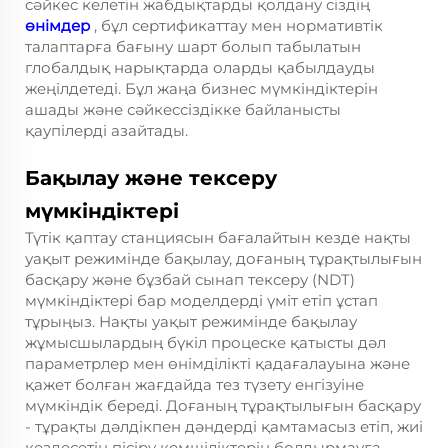
сәйкес келетін жабдықтарды қолдану сіздің
өнімдер
, бұл сертификаттау мен нормативтік
талаптарға бағыну шарт болып табылатын
глобалдық нарықтарда оларды қабылдауды
жеңілдетеді. Бұл жаңа бизнес мүмкіндіктерін
ашады және сәйкессіздікке байланысты
қаупілерді азайтады.
Бақылау және тексеру
мүмкіндіктері
Түтік қаптау станциясын бағалайтын кезде нақты
уақыт режимінде бақылау, доғаның тұрақтылығын
басқару және бұзбай сынап тексеру (NDT)
мүмкіндіктері бар моделдерді үміт етіп ұстап
тұрыңыз. Нақты уақыт режимінде бақылау
жұмысшылардың бүкіл процеске қатысты дәл
параметрлер мен өнімділікті қадағалауына және
қажет болған жағдайда тез түзету енгізуіне
мүмкіндік береді. Доғаның тұрақтылығын басқару
- тұрақты дәлдікпен дәндерді қамтамасыз етіп, жиі
кездесетін пісіру кемшіліктерін болдырмауға