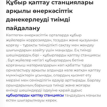
Құбыр қаптау станциялары
арқылы өнеркәсіптік
дәнекерлеуді тиімді
пайдалану
Көптеген өнеркәсіптік орталарда құбыр
жүйелерін коррозиядан, тозудан және қызуынан
қорғау – тұрақты тиімділікті сақтау мен жөндеу
шығындарын азайту үшін маңызды. Ең тиімді
шешімдердің бірі –
құбырларды қаптау станциясы
. Бұл жүйелер негізгі құбырлардың бетіне
қорғаныш материалдарын көп қабатты түрде
орналастыру арқылы алдында келе жатқан қаптау
мүмкіндіктерін ұсынады, олардың қызмет ету
мерзімі мен сенімділігін едәуір арттырады. Барлау
орындарының барынша тиімді және жоғары
өнімді шешімдерді іздеуіне қарай дұрыс
құбырларды қаптау станциясы
таңдаудың маңызы
естен шығарылмауы керек.