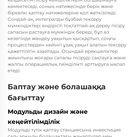
көмектеседі, соның нәтижесінде берік және
біркелкі қаптау нәтижелеріне қол жеткізіледі.
Сондай-ақ, интегралды бұзбай тексеру
мүмкіндіктері өндірісті тоқтатпай-ақ дереу пісіру
сапасын растауға мүмкіндік береді, бұл өз
кезегінде жөндеу уақытын қысқартып, соңғы
процесстерден кейінгі ұзақ уақыт алатын тексеру
қажеттілігін азайтады. Осындай ерекшеліктер
жиынтығы жоғары сапалы пісіруді сақтауға және
жалпы операциялық тиімділікті арттыруға ықпал
етеді.
Баптау және болашаққа
бағыттау
Модульды дизайн және
кеңейтілімділік
Модульді түтік қаптау станциясына инвестиция
салу арқылы болашақтағы жаңартулар мен