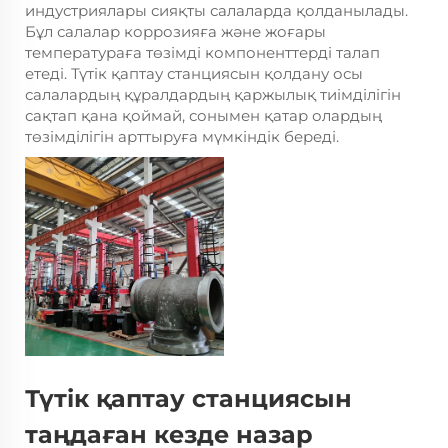
индустриялары сияқты салаларда қолданылады.
Бұл салалар коррозияға және жоғары
температураға төзімді компоненттерді талап
етеді. Түтік қаптау станциясын қолдану осы
салалардың құралдардың қаржылық тиімділігін
сақтап қана қоймай, сонымен қатар олардың
төзімділігін арттыруға мүмкіндік береді.
Түтік қаптау станциясын
таңдаған кезде назар