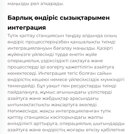
маңызды рөл атқарады.
Барлық өндіріс сызықтарымен
интеграция
Түтік қаптау станциясын таңдау алдында оның
өндіріс процесстеріңізбен қаншалықты тиімді
интеграциялануын бағалау маңызды. Қазіргі
жүйеңізге үйлесімді түрде енетін жүйе
операциялық үздіксіздікті сақтауға және
процесстерді ірі өзгерту қажеттілігін азайтуға
көмектеседі. Интеграция тегіс болған сайын
өндірістің кешеюі немесе үйлесімсіздік мүмкіндігі
төмендейді. Бұл уақыт пен ресурстарды тиімді
пайдалануға, жұмыс ағынындағы үзілістерді
азайтуға және жабдықтар арасындағы
ынтымақтастықты жақсартуға әкеледі.
Нәтижесінде, жақсы интеграцияланған түтік
қаптау станциясы кәсіпорындағы жалпы
өнімділікті арттыруға, операциялық шығындарды
азайтуға және өндірістің жоғары өткізу қабілетіне