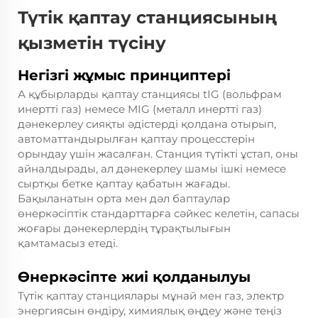
Түтік қаптау станциясының
қызметін түсіну
Негізгі жұмыс принциптері
А
құбырларды қаптау станциясы
tIG (вольфрам
инертті газ) немесе MIG (металл инертті газ)
дәнекерлеу сияқты әдістерді қолдана отырып,
автоматтандырылған қаптау процесстерін
орындау үшін жасалған. Станция түтікті ұстап, оны
айналдырады, ал дәнекерлеу шамы ішкі немесе
сыртқы бетке қаптау қабатын жағады.
Бақыланатын орта мен дәл баптаулар
өнеркәсіптік стандарттарға сәйкес келетін, сапасы
жоғары дәнекерлердің тұрақтылығын
қамтамасыз етеді.
Өнеркәсіпте жиі қолданылуы
Түтік қаптау станциялары мұнай мен газ, электр
энергиясын өндіру, химиялық өңдеу және теңіз