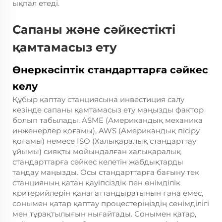
ықпал етеді.
Сапаны және сәйкестікті
қамтамасыз ету
Өнеркәсіптік стандарттарға сәйкес
келу
Құбыр қаптау станциясына инвестиция салу
кезінде сапаны қамтамасыз ету маңызды фактор
болып табылады. ASME (Американдық механика
инженерлер қоғамы), AWS (Американдық пісіру
қоғамы) немесе ISO (Халықаралық стандарттау
ұйымы) сияқты мойындалған халықаралық
стандарттарға сәйкес келетін жабдықтарды
таңдау маңызды. Осы стандарттарға бағыну тек
станцияның қатаң қауіпсіздік пен өнімділік
критерийлерін қанағаттандыратынын ғана емес,
сонымен қатар қаптау процестеріңіздің сенімділігі
мен тұрақтылығын нығайтады. Сонымен қатар,