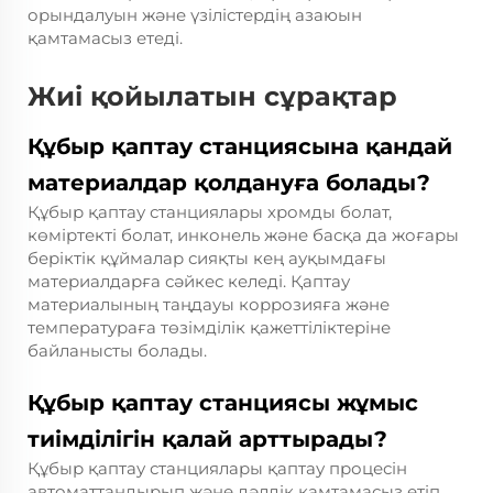
орындалуын және үзілістердің азаюын
қамтамасыз етеді.
Жиі қойылатын сұрақтар
Құбыр қаптау станциясына қандай
материалдар қолдануға болады?
Құбыр қаптау станциялары хромды болат,
көміртекті болат, инконель және басқа да жоғары
беріктік құймалар сияқты кең ауқымдағы
материалдарға сәйкес келеді. Қаптау
материалының таңдауы коррозияға және
температураға төзімділік қажеттіліктеріне
байланысты болады.
Құбыр қаптау станциясы жұмыс
тиімділігін қалай арттырады?
Құбыр қаптау станциялары қаптау процесін
автоматтандырып және дәлдік қамтамасыз етіп,