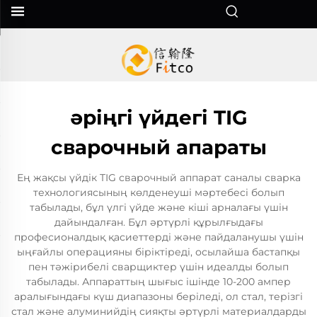
әріңгі үйдегі TIG
сварочный апараты
Ең жақсы үйдік TIG сварочный аппарат саналы сварка
технологиясының көлденеуші мәртебесі болып
табылады, бұл үлгі үйде және кіші арналағы үшін
дайындалған. Бұл әртүрлі құрылғыдағы
професионалдық қасиеттерді және пайдаланушы үшін
ыңғайлы операцияны біріктіреді, осылайша бастапқы
пен тәжірибелі сварщиктер үшін идеалды болып
табылады. Аппараттың шығыс ішінде 10-200 ампер
аралығындағы күш диапазоны беріледі, ол стал, терізгі
стал және алуминийдің сияқты әртүрлі материалдарды