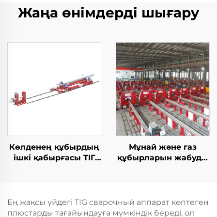
Жаңа өнімдерді шығару
Көлденең құбырдың
Мұнай және газ
ішкі қабырғасы ТІГ
құбырларын жабуды
жабдықтары
жабу TIG дәнекерлеу
машинасы
Ең жақсы үйдегі TIG сварочный аппарат көптеген
плюстарды тағайындауға мүмкіндік береді, ол