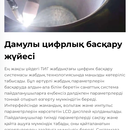
Дамулы цифрлық басқару
жүйесі
Ең жақсы үйдегі ТИГ жабдықтағы цифрик басқару
системасы жабдық технологиясында маңызды көтеріліс
табысады. Бұл әртүрлі жабдық параметрлерін
басқаруда алдын-ала білім беретін санаттық система
пайдаланушыларға еңбексіз дәлдікпен параметрлерді
тоннай отырып өзгерту мүмкіндігін береді.
Интерфейсінде жамандық, вольтаж және импульс
параметрлерін көрсететін LCD дисплей қолданылады.
Пайдаланушылар тиімді параметрлерді сақтау және
қайта ашуға мүмкіндік табады, оны қайталанатын
өзгертулерден азайтуға мүмкіндік береді. Системада