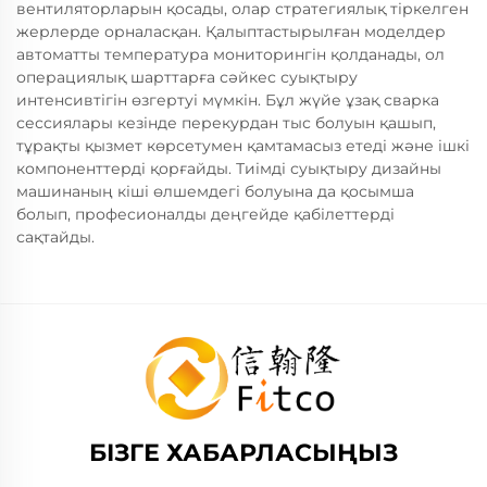
вентиляторларын қосады, олар стратегиялық тіркелген
жерлерде орналасқан. Қалыптастырылған моделдер
автоматты температура мониторингін қолданады, ол
операциялық шарттарға сәйкес суықтыру
интенсивтігін өзгертуі мүмкін. Бұл жүйе ұзақ сварка
сессиялары кезінде перекурдан тыс болуын қашып,
тұрақты қызмет көрсетумен қамтамасыз етеді және ішкі
компоненттерді қорғайды. Тиімді суықтыру дизайны
машинаның кіші өлшемдегі болуына да қосымша
болып, професионалды деңгейде қабілеттерді
сақтайды.
БІЗГЕ ХАБАРЛАСЫҢЫЗ