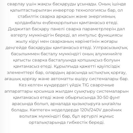
сварлау үшін жақсы басқаруды ұсынады. Оның ішінде
қалыптастырылған инвертор технологиясы бар, ол
стабилтік сварка арқасын және энергияның
қолданбалы еңбекқорлығын қамтамасыз етеді.
Диджитал басқару панелі сварка параметрлерін дәл
өзгерту мүмкіндігін береді, ал импульс функциясы
жылу кіруі мен сварканың көрінетінін жоғары
деңгейде басқаруды қамтамасыз етеді. Ултрасызықтық
басылыммен басталу мүмкіндігі оның алуминийге
қатысты сварка басталуында қопшықсыз болуын
қамтамасыз етеді. Құрылғыда қажетті қауіпсіздік
элементтері бар, олардың арасында ыстықтық қорғау,
ағашық қорғау және автоматты өшіру системалары бар.
Кез келген күндердегі үйдік TIG сварочные
аппараттары қосымша жылдам суықтыру системаларын
қамтамасыз етеді және обырғысында 30-50 фунт
арасында болып, арналада қызықтыруға ыңғайлы
болады. Көптеген моделдерде 120V/240V двойник
вольтаж мүмкіндігі бар, бұл әртүрлі жұмыс
орталықтарында гибкестік береді.