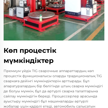
Көп процестік
мүмкіндіктер
Премиум үйдік TIG сварочные аппараттардың көп
процестік функционалысы оларды традиционалық TIG
сваркаға дейінгі мүмкіндіктерін арттырады. Бұл
апаратуралардың бір бөлігінде штың сварка мүмкіндігі
де болуы мүмкін, бұл да әртүрлі сварка талаптарына
сайлау мүмкіндігін береді. Процессерлер арасында
ауыстыру мүмкіндігі бұл машиналарды әртүрлі
жобалар үшін қадірлі етеді, автомобиль салысатын