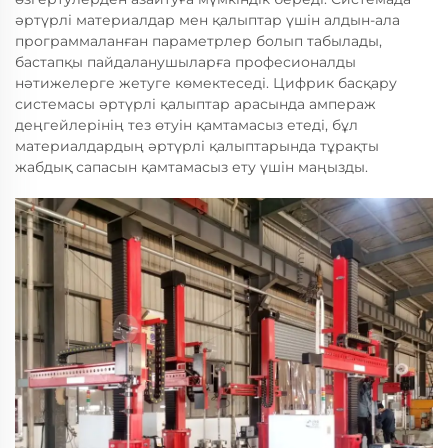
әртүрлі материалдар мен қалыптар үшін алдын-ала
программаланған параметрлер болып табылады,
бастапқы пайдаланушыларға професионалды
нәтижелерге жетуге көмектеседі. Цифрик басқару
системасы әртүрлі қалыптар арасында ампераж
деңгейлерінің тез өтуін қамтамасыз етеді, бұл
материалдардың әртүрлі қалыптарында тұрақты
жабдық сапасын қамтамасыз ету үшін маңызды.