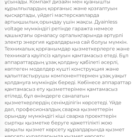
ұсынады. Компакт дизайн мен қуанышты
құрылғылардың қорғаныс және қозғалтуын
қысқартады, үйдегі мастерскаяларда
артықшылық орындау үшін жақсы. Дуainless
voltage мүмкіндігі ретінде гаражта немесе
қашықтағы орналасу орталықтарында әртүрлі
электр энергия құралдарына сай болуы мүмкін.
Техникалық қорғанымдар қызметкерлерге және
техникага қауіпсіз қалуын қамтамасыз етеді. Бұл
аппараттардың ұзақ қолдану қабілеті әсерлі,
көптеген моделдер күшті конструкция және
қалыптастырушы компоненттермен ұзақ уақыт
қолдануға мүмкіндік береді. Көбінесе аппараттар
қамтамасыз ету қызметтерімен қамтамасыз
етіледі, бұл өнімдерге саналатын
қызметкерлердің сенімділігін көрсетеді. Үйде
дәл, професионалдық сварка қызметтерін
орындау мүмкіндігі кіші сварка проекттерін
сыртқы қызметке беруге қажеттілікті жою
арқылы қызмет көрсету құралдарында қызмет
көрсету құралдарында қызмет көрсету