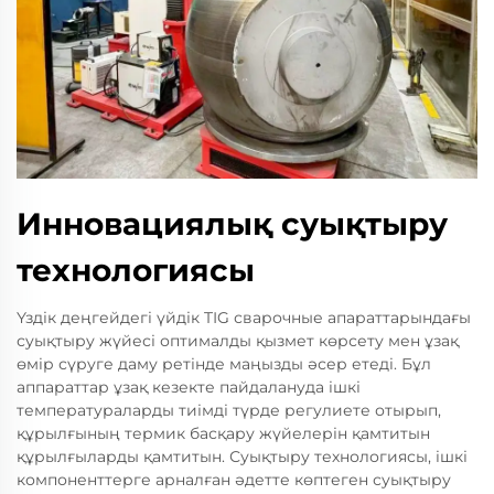
Инновациялық суықтыру
технологиясы
Үздік деңгейдегі үйдік TIG сварочные апараттарындағы
суықтыру жүйесі оптималды қызмет көрсету мен ұзақ
өмір сүруге даму ретінде маңызды әсер етеді. Бұл
аппараттар ұзақ кезекте пайдалануда ішкі
температураларды тиімді түрде регулиете отырып,
құрылғының термик басқару жүйелерін қамтитын
құрылғыларды қамтитын. Суықтыру технологиясы, ішкі
компоненттерге арналған әдетте көптеген суықтыру