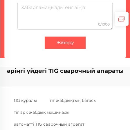
0/1000
Жіберу
әріңгі үйдегі TIG сварочный апараты
tIG құралы
тіг жабдықтың бағасы
тіг арк жабдық машинасы
автоматті TIG сварочный агрегат