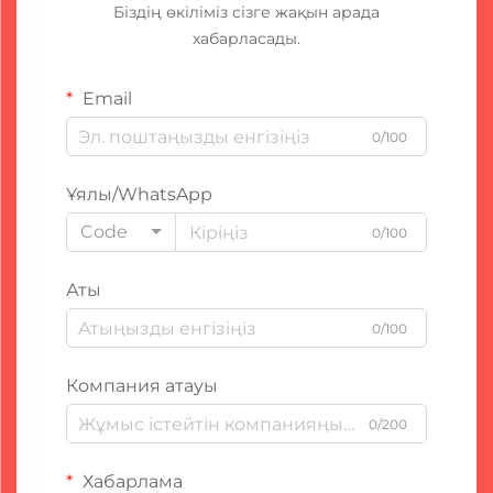
Біздің өкіліміз сізге жақын арада
хабарласады.
Email
0/100
Ұялы/WhatsApp
Code
0/100
Аты
0/100
Компания атауы
0/200
Хабарлама