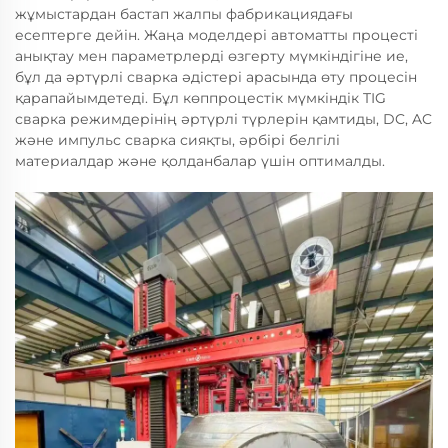
жұмыстардан бастап жалпы фабрикациядағы
есептерге дейін. Жаңа моделдері автоматты процесті
анықтау мен параметрлерді өзгерту мүмкіндігіне ие,
бұл да әртүрлі сварка әдістері арасында өту процесін
қарапайымдетеді. Бұл көппроцестік мүмкіндік TIG
сварка режимдерінің әртүрлі түрлерін қамтиды, DC, AC
және импульс сварка сияқты, әрбірі белгілі
материалдар және қолданбалар үшін оптималды.