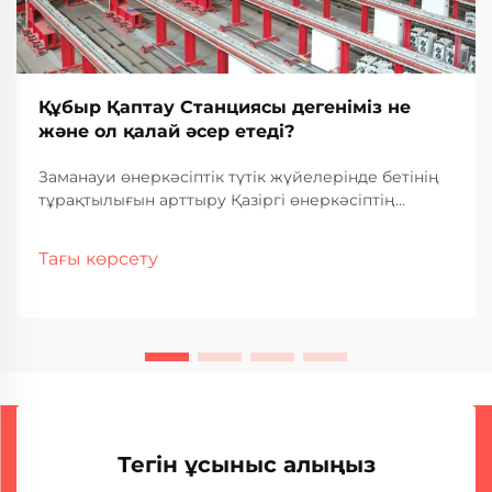
Құбыр Қаптау Станциясы дегеніміз не
және ол қалай әсер етеді?
Заманауи өнеркәсіптік түтік жүйелерінде бетінің
тұрақтылығын арттыру Қазіргі өнеркәсіптің
көптеген салаларында түтік жүйелері
материалдарды тиімді тасымалдаумен қатар,
Тағы көрсету
коррозия, жоғары қысым және жылу сияқты аса
ауыр жағдайларға төтеп беруі тиіс. Шешімі...
Тегін ұсыныс алыңыз