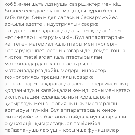
хоббимен шұғылданушы сварщиктер мен кіші
бизнес есімділер үшін маңызды құрал болып
табылады. Оның дәл сапасын басқару жүйесі
арқылы әдетте индустриялық сварка
әртүрлілеріне қарағанда да қатты қолданбалы
нәтижелер шығару мүмкін. Бұл аппараттардың
көптеген материал қалыптары мен түрлерін
басқару қабілеті особы жоғары деңгейде, тонна
листов metallardan қалыптастырылған
материалдардан қалыптастырылған
материалдарға дейін. Модерн инвертор
технологиясы традициялық сварка
аппараттарына қарағанда электр энергиясының
қолданылуын қалай-қалай кемиді, сонымен қатар
эксплуатация құралдарының құралдарын
қисырлауы мен энергияның қызметкерлігін
арттыруы мүмкін. Бұл аппараттардың кеңсе
интерфейстері бастапқы пайдаланушылар үшін
оқу кезеңін қысқартады, ал тәжірибелі
пайдаланушылар үшін қосымша функциялар