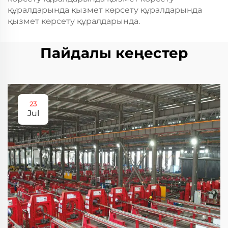
құралдарында қызмет көрсету құралдарында
қызмет көрсету құралдарында.
Пайдалы кеңестер
23
Jul