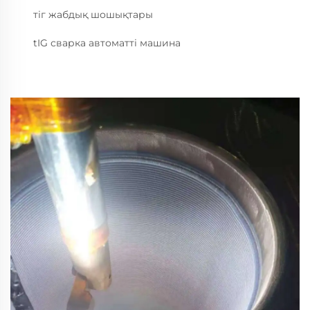
тіг жабдық шошықтары
tIG сварка автоматті машина