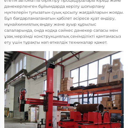
ететін автоматты біріктіру процедуралары кіреді және
дәнекерленген бұйымдарда керілу шоғырлану
нүктелерін туғызатын суық қосылу жағдайларын жояды.
Бұл бағдарламаланатын қабілет әсіресе қуат өндіру,
мұнайхимиялық өңдеу және ауыр құрылыс
салаларында, онда кодқа сәйкес дәнекер сапасы мен
ұзақ мерзімді конструкциялық сенімділікті қамтамасыз
ету үшін тұрақты көп өткелдік техникалар қажет.