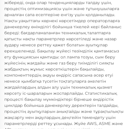
жібереді, онда олар тенденцияларды талдау үшін,
процестің оптимизациясы үшін және тұтынушыларға
арналған сапа есептеріне енгізу үшін қолданылады.
Нақты уақыттағы көрнекі көрсетімдер операторларға
дәнекерлеу өнімділігі бойынша тікелей кері байланыс
береді: бағдарламаланған техникалық талаптарға
қатысты нақты параметрлер көрсетіледі және назар
аудару немесе реттеу қажет болатын ауытқулар
ерекшеленеді. Бақылау жүйесі төзімділік қамтамасыз
ету функциясын қамтиды: ол лампа тозуы, сым беру
жүйесінің жағдайы және газ беру тиімділігі сияқты
жабдықтың жұмыс көрсеткіштерін бақылайды,
компоненттердің ақауы өндіріс сапасына әсер етуі
немесе қымбатқа түсетін тоқтатуларға әкелетін
жағдайлардың алдын алу үшін техникалық қызмет
көрсету іс-шараларын жоспарлайды. Статистикалық
процесті бақылау мүмкіндіктері бірнеше өндірістік
циклдар бойынша дәнекерлеу деректерін талдайды,
процестің ауытқуларын анықтайды және тұрақтылықты
жақсарту мен ақаулардың деңгейін төмендету үшін
параметрлерді реттеу ұсынады. Жүйе AWS, ASME және