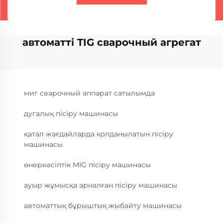
автоматті TIG сварочный агрегат
миг сварочный аппарат сатылымда
дугалық пісіру машинасы
қатал жағдайларда қолданылатын пісіру
машинасы
өнеркәсіптік MIG пісіру машинасы
ауыр жұмысқа арналған пісіру машинасы
автоматтық бұрыштық жыбайту машинасы