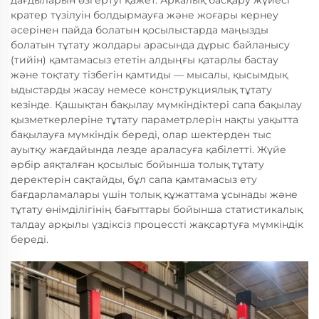
дағдыларын өзгертуі қажет. Аркалық басқару жүйесі
кратер түзілуін болдырмауға және жоғары кернеу
әсерінен пайда болатын қосылыстарда маңызды
болатын тұтату жолдары арасында дұрыс байланысу
(тийін) қамтамасыз ететін алдыңғы қатарлы бастау
және тоқтату тізбегін қамтиды — мысалы, қысымдық
ыдыстарды жасау немесе конструкциялық тұтату
кезінде. Қашықтан бақылау мүмкіндіктері сапа бақылау
қызметкерлеріне тұтату параметрлерін нақты уақытта
бақылауға мүмкіндік береді, олар шектерден тыс
ауытқу жағдайында лезде араласуға қабілетті. Жүйе
әрбір аяқталған қосылыс бойынша толық тұтату
деректерін сақтайды, бұл сапа қамтамасыз ету
бағдарламалары үшін толық құжаттама ұсынады және
тұтату өнімділігінің бағыттары бойынша статистикалық
талдау арқылы үздіксіз процессті жақсартуға мүмкіндік
береді.