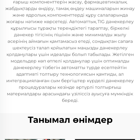
ғарыш компоненттерін жасау, фармацевтикалық
жабдықтарды өндіру, тамақ өңдеу машиналарын жинау
және ядролық компоненттерді құру салаларында
жоғары нәтиже көрсетеді. Автоматтық TIG дәнекерлеу
құрылғысы тұрақты тереңдіктегі тараптау, біркелкі
дәнекер тігісінің пішінін және минималды жылу
әсерінің аймағын қамтамасыз етеді, сондықтан сапаға
шектеусіз талап қойылатын маңызды дәнекерлеу
қолданулары үшін идеалды болып табылады. Жетілген
модельдер көп өтпелі қолданулар үшін оптималды
дәнекерлеу тізбегін автоматты түрде есептейтін
адаптивті толтыру технологиясын қамтиды, ал
интеграцияланған сым бергіштер күрделі дәнекерлеу
процедуралары кезінде әртүрлі толтырғыш
материалдары арасындағы үзіліссіз ауысуға мүмкіндік
береді.
Танымал өнімдер