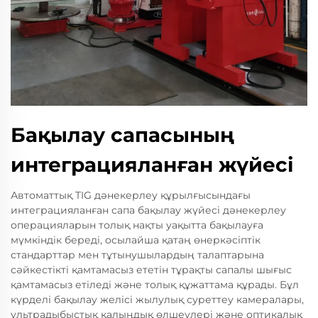
Бақылау сапасының
интеграцияланған жүйесі
Автоматтық TIG дәнекерлеу құрылғысындағы
интеграцияланған сапа бақылау жүйесі дәнекерлеу
операцияларын толық нақты уақытта бақылауға
мүмкіндік береді, осылайша қатаң өнеркәсіптік
стандарттар мен тұтынушылардың талаптарына
сәйкестікті қамтамасыз ететін тұрақты сапалы шығыс
қамтамасыз етіледі және толық құжаттама құрады. Бұл
күрделі бақылау желісі жылулық суреттеу камералары,
ультрадыбыстық қалыңдық өлшеулері және оптикалық