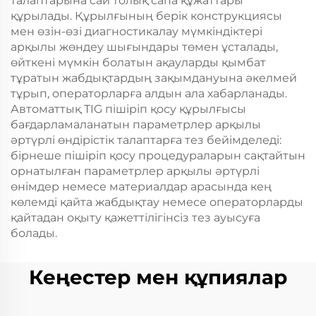
талаптарына сай толық сапа құжаттары
құрылады. Құрылғының берік конструкциясы
мен өзін-өзі диагностикалау мүмкіндіктері
арқылы жөндеу шығындары төмен ұсталады,
өйткені мүмкін болатын ақауларды қымбат
тұратын жабдықтардың зақымдануына әкелмей
тұрып, операторларға алдын ала хабарланады.
Автоматтық TIG пішіріп қосу құрылғысы
бағдарламаланатын параметрлер арқылы
әртүрлі өндірістік талаптарға тез бейімделеді:
бірнеше пішіріп қосу процедураларын сақтайтын
орнатылған параметрлер арқылы әртүрлі
өнімдер немесе материалдар арасында кең
көлемді қайта жабдықтау немесе операторларды
қайтадан оқыту қажеттілігінсіз тез ауысуға
болады.
Кеңестер мен құпиялар