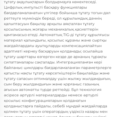
тұтату ақаулықтарын болдырмауға көмектеседі.
Цифрлық импульсті басқару функциялары
бағдарламаланатын үлгілер бойынша тұтату тогын дәл
реттеуге мүмкіндік береді, ол құрылымдық дәннің
қалыптасуын бақылау арқылы аяқталған тұтату
қосылысының жоғары механикалық қасиеттерін
қамтамасыз етеді. Автоматтық TIG-ді тұтату құрылғысы
материал қалыңдығы, қосылыс құрамы және сыртқы
жағдайлардағы ауытқуларды компенсациялайтын
адаптивті кернеу басқаруын қолданады; осылайша
тұтату шарттары өзгерген кезде де арканың тұрақты
сипаттамалары сақталады. Интеграцияланған кері
байланыс циклдары бағдарламаланған параметрлерге
қатысты нақты тұтату көрсеткіштерін бақылайды және
тұтату сапасын оптималдау үшін жылжу жылдамдығын,
сым беру жылдамдығын және қорғаныс газының
ағысын автоматты түрде реттейді. Бұл технология
әсіресе әртүрлі материалдарды немесе әртүрлі
қосылыс конфигурацияларын қолданатын
қолданыстарға пайдалы, себебі мұндай жағдайларда
қолмен тұтату үшін оператордың үздіксіз назары мен