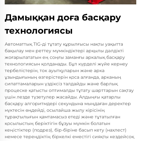
Дамыққан доға басқару
технологиясы
Автоматтық TIG-ді тұтату құрылғысы нақты уақытта
бақылау мен реттеу мүмкіндіктері арқылы дәлдікті
жоғарылататын ең соңғы заманғы аркалық басқару
технологиясын қолданады. Бұл күрделі жүйе кернеу
тербелістерін, ток ауытқуларын және арка
ұзындығының өзгерістерін қоса алғанда, арканың
сипаттамаларын үздіксіз талдайды және барлық
процеске қатысты оптималды тұтату шарттарын сақтау
үшін лезде түзетулер жасайды. Алдыңғы қатарлы
басқару алгоритмдері секундына мыңдаған деректер
нүктесін өңдейді, осылайша жылу кірісінің
тұрақтылығын қамтамасыз етеді және тұтатылған
қосылыстың беріктігін бұзуы мүмкін болатын
кеңістіктер (подрез), бір-біріне басып кету (нахлест)
немесе тереңдіктің біркелкі еместігі сияқты кездейсоқ