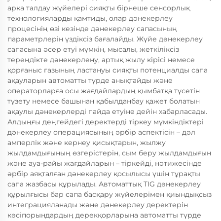
арка талдау жүйелері сияқты бірнеше сенсорлық
технологияларды қамтиды, олар дәнекерлеу
процесінің өзі кезінде дәнекерлеу сапасының
параметрлерін үздіксіз бағалайды. Жүйе дәнекерлеу
сапасына әсер етуі мүмкін, мысалы, жеткіліксіз
тереңдікте дәнекерлену, артық жылу кірісі немесе
қорғаныс газының ластануы сияқты потенциалды сапа
ақауларын автоматты түрде анықтайды және
операторларға осы жағдайлардың қымбатқа түсетін
түзету немесе башынан қабылданбау қажет болатын
ақаулы дәнекерлерді пайда етуіне дейін хабарласады.
Алдыңғы деңгейдегі деректерді тіркеу мүмкіндіктері
дәнекерлеу операциясының әрбір аспектісін – дәл
амперлік және кернеу қисықтарын, жылжу
жылдамдығының өзгерістерін, сым беру жылдамдығын
және ауа-райы жағдайларын – тіркейді, нәтижесінде
әрбір аяқталған дәнекерлеу қосылысы үшін тұрақты
сапа жазбасы құрылады. Автоматтық TIG дәнекерлеу
құрылғысы бар сапа басқару жүйелерімен қиындықсыз
интеграцияланады және дәнекерлеу деректерін
кәсіпорындардың дерекқорларына автоматты түрде