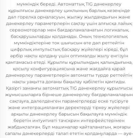
мүмкіндік береді. Автоматтық TIG дәнекерлеу
құрылғысы дәнекерлеу циклының барлық кезеңінде
дәл горелка орналасуын, жылжу жылдамдығын және
дәнекерлеу параметрлерін сақтау үшін алғысқа лайық
сервомоторлар мен бағдарламаланатын логикалық
басқарушыларды қолданады. Оның технологиялық
мүмкіндіктеріне ток шығысын өте дәл реттейтін
цифрлық импульстық басқару жүйелері кіреді, бұл
әрбір нақты қолдану үшін оптималды жылу енгізуін
қамтамасыз етеді. Құрылғы құрылымдың қалыңдығына,
қосылу конфигурациясына және жағдайға қарай
дәнекерлеу параметрлерін автоматты түрде реттейтін
нақты уақытта доғаны бақылау қабілетін қамтиды.
Қазіргі заманғы автоматтық TIG дәнекерлеу құрылғысы
жұмысшыларға бірнеше дәнекерлеу бағдарламаларын
сақтауға, дәлелденген параметрлерді еске түсіруге
және интеграцияланған деректерді тіркеу жүйелері
арқылы дәнекерлеу барысын бақылауға мүмкіндік
беретін интуитивті тачскрин интерфейстерімен
жабдықталған. Бұл машиналар қайталанатын, жоғары
сапалы дәнекерлерді талап ететін қолдануларда — әуе-