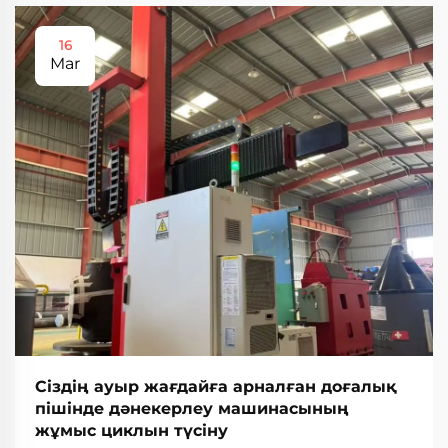
16
Mar
Сіздің ауыр жағдайға арналған доғалық
пішінде дәнекерлеу машинасының
жұмыс циклын түсіну