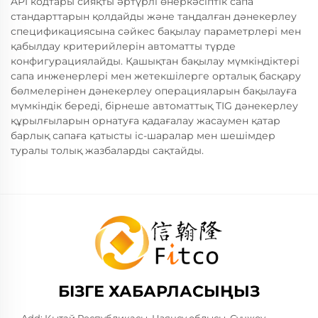
API кодтары сияқты әртүрлі өнеркәсіптік сапа
стандарттарын қолдайды және таңдалған дәнекерлеу
спецификациясына сәйкес бақылау параметрлері мен
қабылдау критерийлерін автоматты түрде
конфигурациялайды. Қашықтан бақылау мүмкіндіктері
сапа инженерлері мен жетекшілерге орталық басқару
бөлмелерінен дәнекерлеу операцияларын бақылауға
мүмкіндік береді, бірнеше автоматтық TIG дәнекерлеу
құрылғыларын орнатуға қадағалау жасаумен қатар
барлық сапаға қатысты іс-шаралар мен шешімдер
туралы толық жазбаларды сақтайды.
БІЗГЕ ХАБАРЛАСЫҢЫЗ