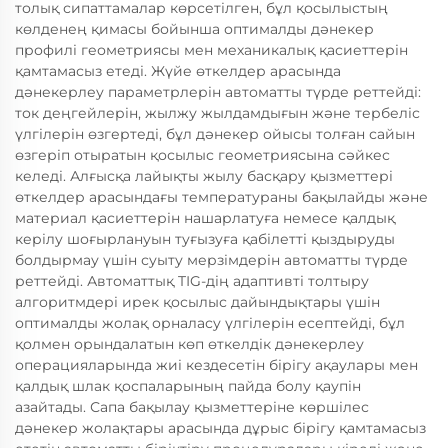
толық сипаттамалар көрсетілген, бұл қосылыстың
көлденең қимасы бойынша оптималды дәнекер
профилі геометриясы мен механикалық қасиеттерін
қамтамасыз етеді. Жүйе өткелдер арасында
дәнекерлеу параметрлерін автоматты түрде реттейді:
ток деңгейлерін, жылжу жылдамдығын және тербеліс
үлгілерін өзгертеді, бұл дәнекер ойысы толған сайын
өзгеріп отыратын қосылыс геометриясына сәйкес
келеді. Алғысқа лайықты жылу басқару қызметтері
өткелдер арасындағы температураны бақылайды және
материал қасиеттерін нашарлатуға немесе қалдық
керілу шоғырлануын туғызуға қабілетті қыздыруды
болдырмау үшін суыту мерзімдерін автоматты түрде
реттейді. Автоматтық TIG-дің адаптивті толтыру
алгоритмдері ирек қосылыс дайындықтары үшін
оптималды жолақ орналасу үлгілерін есептейді, бұл
қолмен орындалатын көп өткелдік дәнекерлеу
операцияларында жиі кездесетін бірігу ақаулары мен
қалдық шлак қоспаларының пайда болу қаупін
азайтады. Сапа бақылау қызметтеріне көршілес
дәнекер жолақтары арасында дұрыс бірігу қамтамасыз