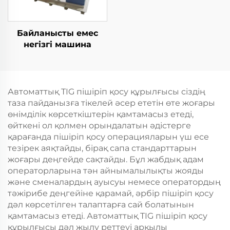
Байланысты емес
негізгі машина
Автоматтық TIG пішіріп қосу құрылғысы сіздің
таза пайданызға тікелей әсер ететін өте жоғары
өнімділік көрсеткіштерін қамтамасыз етеді,
өйткені ол қолмен орындалатын әдістерге
қарағанда пішіріп қосу операцияларын үш есе
тезірек аяқтайды, бірақ сапа стандарттарын
жоғары деңгейде сақтайды. Бұл жабдық адам
операторларына тән айнымалылықты жояды
және сменалардың ауысуы немесе оператордың
тәжірибе деңгейіне қарамай, әрбір пішіріп қосу
дәл көрсетілген талаптарға сай болатынын
қамтамасыз етеді. Автоматтық TIG пішіріп қосу
құрылғысы дәл жылу реттеуі арқылы