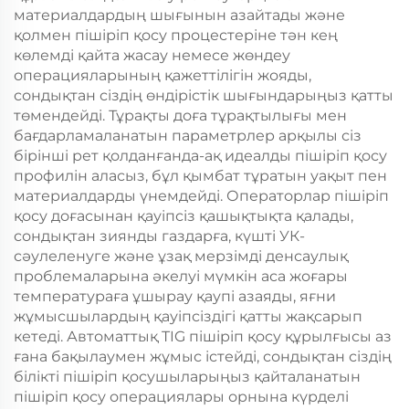
материалдардың шығынын азайтады және
қолмен пішіріп қосу процестеріне тән кең
көлемді қайта жасау немесе жөндеу
операцияларының қажеттілігін жояды,
сондықтан сіздің өндірістік шығындарыңыз қатты
төмендейді. Тұрақты доға тұрақтылығы мен
бағдарламаланатын параметрлер арқылы сіз
бірінші рет қолданғанда-ақ идеалды пішіріп қосу
профилін аласыз, бұл қымбат тұратын уақыт пен
материалдарды үнемдейді. Операторлар пішіріп
қосу доғасынан қауіпсіз қашықтықта қалады,
сондықтан зиянды газдарға, күшті УК-
сәулеленуге және ұзақ мерзімді денсаулық
проблемаларына әкелуі мүмкін аса жоғары
температураға ұшырау қаупі азаяды, яғни
жұмысшылардың қауіпсіздігі қатты жақсарып
кетеді. Автоматтық TIG пішіріп қосу құрылғысы аз
ғана бақылаумен жұмыс істейді, сондықтан сіздің
білікті пішіріп қосушыларыңыз қайталанатын
пішіріп қосу операциялары орнына күрделі