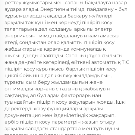
реттеу жұмыстары мен сапаны бақылауға назар
аудара алады. Энергияны тиімді пайдалану – бұл
құрылғылардың ақылды басқару жүйелері
арқылы ток күші мен кернеуді пішіріп қосу
талаптарына дәл қолдануы арқылы электр
энергиясын тиімді пайдалануын қамтамасыз
етеді, сондықтан олар қалыпты пішіріп қосу
жабдықтарына қарағанда коммуналдық
шығындарды азайтады. Сапаның тұрақтылығы
жаңа деңгейге көтеріледі, өйткені автоматтық TIG
пішіріп қосу құрылғысы барлық пішіріп қосу
циклі бойынша дәл жылжу жылдамдығын,
тұрақты сым беру жылдамдығын және
оптималды қорғаныс газының жабылуын
сақтайды, ал бұл адам факторларынан
туындайтын пішіріп қосу ақауларын жояды. Ішкі
деректерді жазу функциялары арқылы
документация мен ізденілетіндік жақсарып,
әрбір пішіріп қосу параметрін жазып отыру
арқылы саладағы стандарттар мен тұтынушы