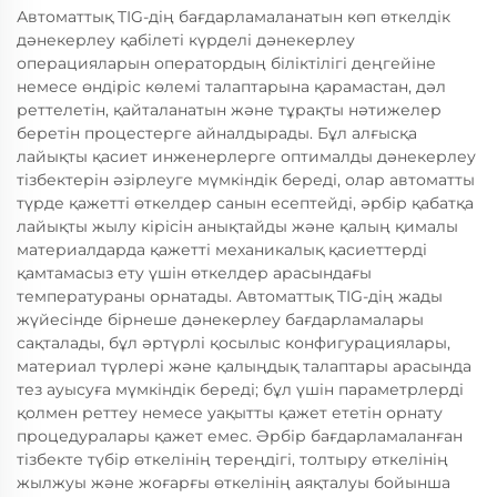
Автоматтық TIG-дің бағдарламаланатын көп өткелдік
дәнекерлеу қабілеті күрделі дәнекерлеу
операцияларын оператордың біліктілігі деңгейіне
немесе өндіріс көлемі талаптарына қарамастан, дәл
реттелетін, қайталанатын және тұрақты нәтижелер
беретін процестерге айналдырады. Бұл алғысқа
лайықты қасиет инженерлерге оптималды дәнекерлеу
тізбектерін әзірлеуге мүмкіндік береді, олар автоматты
түрде қажетті өткелдер санын есептейді, әрбір қабатқа
лайықты жылу кірісін анықтайды және қалың қималы
материалдарда қажетті механикалық қасиеттерді
қамтамасыз ету үшін өткелдер арасындағы
температураны орнатады. Автоматтық TIG-дің жады
жүйесінде бірнеше дәнекерлеу бағдарламалары
сақталады, бұл әртүрлі қосылыс конфигурациялары,
материал түрлері және қалыңдық талаптары арасында
тез ауысуға мүмкіндік береді; бұл үшін параметрлерді
қолмен реттеу немесе уақытты қажет ететін орнату
процедуралары қажет емес. Әрбір бағдарламаланған
тізбекте түбір өткелінің тереңдігі, толтыру өткелінің
жылжуы және жоғарғы өткелінің аяқталуы бойынша