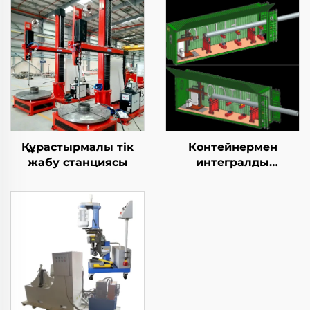
Құрастырмалы тік
Контейнермен
жабу станциясы
интегралды
қозғалыспазdyк
көбейту станциясы