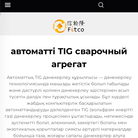
автоматті TIG сварочный
агрегат
Автоматтық TIG дәнекерлеу құрылғысы — дәнекерлеу
технологиясында маңызды жетістік болып табылады
және дәстүрлі қолмен дәнекерлеу әдістерінен асып
түсетін дәлдік пен тұрақтылық ұсынады. Бұл күрделі
жабдық компьютерлік басқарылатын
автоматтандыруды дәлелденген TIG (вольфрам инертті
газ) дәнекерлеу процесімен ұштастырады, нәтижесінде
аустенитті болат, алюминий, көміртегі болаты мен
экзотикалық қорытпалар сияқты әртүрлі материалдар
бойынша таза, жоғары сапалы дәнекерлер алуға