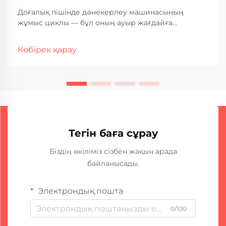
Доғалық пішінде дәнекерлеу машинасының
жұмыс циклы — бұл оның ауыр жағдайға
арналған өнеркәсіптік қолданыстағы жұмыс
қабілеті мен қызмет ету мерзімін анықтайтын ең
Көбірек қарау
маңызды сипаттамалардың бірі. Бұл өлшем сіздің
доғалық пішінде дәнекерлеу машинасыңыздың
қанша уақыт бойы үзіліссіз жұмыс істей алатынын
көрсетеді...
Тегін баға сұрау
Біздің өкіліміз сізбен жақын арада
байланысады.
Электрондық пошта
0/100