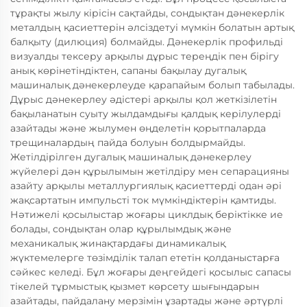
тұрақты жылу кірісін сақтайды, сондықтан дәнекерлік
металдың қасиеттерін әлсіздетуі мүмкін болатын артық
балқыту (дилюция) болмайды. Дәнекерлік профильді
визуалды тексеру арқылы дұрыс тереңдік пен бірігу
анық көрінетіндіктен, сапаны бақылау дугалық
машиналық дәнекерлеуде қарапайым болып табылады.
Дұрыс дәнекерлеу әдістері арқылы қол жеткізілетін
бақыланатын суыту жылдамдығы қалдық керілулерді
азайтады және жылумен өңделетін қорытпаларда
трещиналардың пайда болуын болдырмайды.
Жетілдірілген дугалық машиналық дәнекерлеу
жүйелері дән құрылымын жетілдіру мен сепарацияны
азайту арқылы металлургиялық қасиеттерді одан әрі
жақсартатын импульсті ток мүмкіндіктерін қамтиды.
Нәтижелі қосылыстар жоғары циклдық беріктікке ие
болады, сондықтан олар құрылымдық және
механикалық жинақтардағы динамикалық
жүктемелерге төзімділік талап ететін қолданыстарға
сәйкес келеді. Бұл жоғары деңгейдегі қосылыс сапасы
тікелей тұрмыстық қызмет көрсету шығындарын
азайтады, пайдалану мерзімін ұзартады және әртүрлі