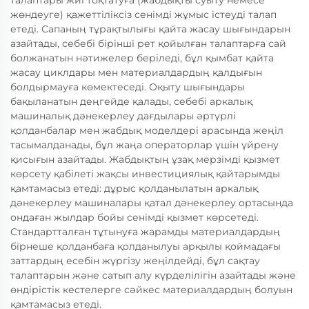
талаптары жиі тоқтатуға (жабдықты суыту немесе
жөндеуге) қажеттіліксіз сенімді жұмыс істеуді талап
етеді. Сапаның тұрақтылығы қайта жасау шығындарын
азайтады, себебі бірінші рет қойылған талаптарға сай
болжанатын нәтижелер беріледі, бұл қымбат қайта
жасау циклдары мен материалдардың қалдығын
болдырмауға көмектеседі. Оқыту шығындары
бақыланатын деңгейде қалады, себебі аркалық
машиналық дәнекерлеу дағдылары әртүрлі
қолданбалар мен жабдық моделдері арасында жеңіл
тасымалданады, бұл жаңа операторлар үшін үйрену
қисығын азайтады. Жабдықтың ұзақ мерзімді қызмет
көрсету қабілеті жақсы инвестициялық қайтарымды
қамтамасыз етеді: дұрыс қолданылатын аркалық
дәнекерлеу машиналары қатал дәнекерлеу ортасында
ондаған жылдар бойы сенімді қызмет көрсетеді.
Стандартталған тұтынуға жарамды материалдардың
бірнеше қолданбаға қолданылуы арқылы қоймадағы
заттардың есебін жүргізу жеңілдейді, бұл сақтау
талаптарын және сатып алу күрделілігін азайтады және
өндірістік кестелерге сәйкес материалдардың болуын
қамтамасыз етеді.