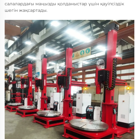
салалардағы маңызды қолданыстар үшін қауіпсіздік
шегін жақсартады.