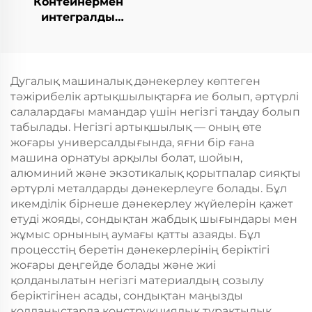
Контейнермен
интегралды
қозғалыспазdyк
көбейту станциясы
Дугалық машиналық дәнекерлеу көптеген
тәжірибелік артықшылықтарға ие болып, әртүрлі
салалардағы мамандар үшін негізгі таңдау болып
табылады. Негізгі артықшылық — оның өте
жоғары универсалдығында, яғни бір ғана
машина орнатуы арқылы болат, шойын,
алюминий және экзотикалық қорытпалар сияқты
әртүрлі металдарды дәнекерлеуге болады. Бұл
икемділік бірнеше дәнекерлеу жүйелерін қажет
етуді жояды, сондықтан жабдық шығындары мен
жұмыс орнының аумағы қатты азаяды. Бұл
процесстің беретін дәнекерлерінің беріктігі
жоғары деңгейде болады және жиі
қолданылатын негізгі материалдың созылу
беріктігінен асады, сондықтан маңызды
қолданыстарда конструкциялық тұрақтылық