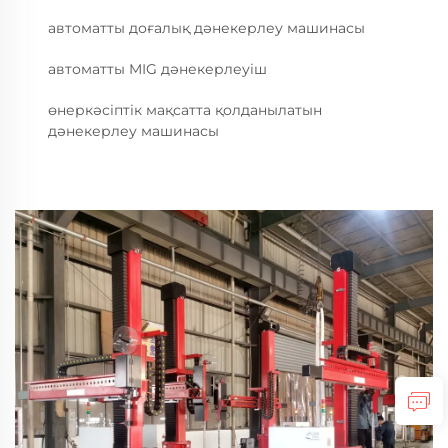
автоматты доғалық дәнекерлеу машинасы
автоматты MIG дәнекерлеуіш
өнеркәсіптік мақсатта қолданылатын
дәнекерлеу машинасы