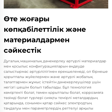
Өте жоғары
көпқабілеттілік және
материалдармен
сәйкестік
Дугалық машиналық дәнекерлеу әртүрлі материалдар
мен қосылыс конфигурацияларын өңдеуде
салыстырмас әртүрлілігімен ерекшеленеді, ол бірнеше
қорытпалы жүйелермен және әртүрлі жобалық
талаптармен жұмыс істейтін дәнекерлеушілер үшін
негізгі шешім болып табылады. Бұл технология
көміртекті болат, төмен қорытпалы болат, коррозияға
төзімді болат түрлері сияқты темірлі металдардың
қатарында, сонымен қатар сәйкес электродтың
таңдалуы мен параметрлердің реттелуі арқылы