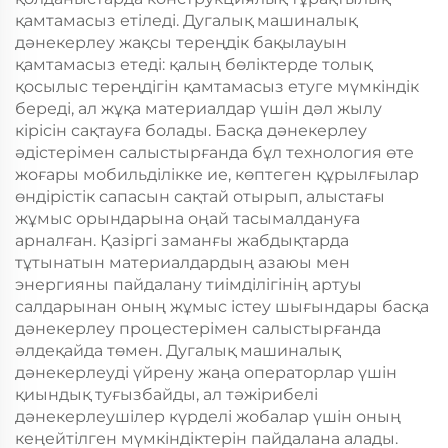
қамтамасыз етіледі. Дугалық машиналық
дәнекерлеу жақсы тереңдік бақылауын
қамтамасыз етеді: қалың бөліктерде толық
қосылыс тереңдігін қамтамасыз етуге мүмкіндік
береді, ал жұқа материалдар үшін дәл жылу
кірісін сақтауға болады. Басқа дәнекерлеу
әдістерімен салыстырғанда бұл технология өте
жоғары мобильділікке ие, көптеген құрылғылар
өндірістік сапасын сақтай отырып, алыстағы
жұмыс орындарына оңай тасымалдануға
арналған. Қазіргі заманғы жабдықтарда
тұтынатын материалдардың азаюы мен
энергияны пайдалану тиімділігінің артуы
салдарынан оның жұмыс істеу шығындары басқа
дәнекерлеу процестерімен салыстырғанда
әлдеқайда төмен. Дугалық машиналық
дәнекерлеуді үйрену жаңа операторлар үшін
қиындық туғызбайды, ал тәжірибелі
дәнекерлеушілер күрделі жобалар үшін оның
кеңейтілген мүмкіндіктерін пайдалана алады.