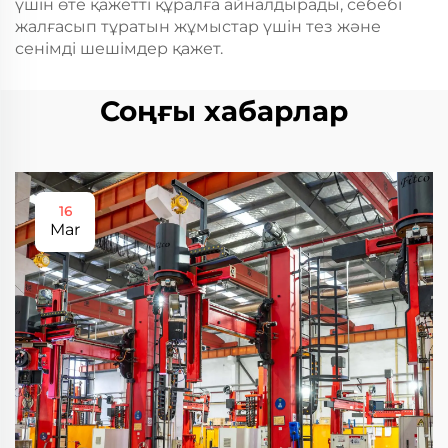
үшін өте қажетті құралға айналдырады, себебі
жалғасып тұратын жұмыстар үшін тез және
сенімді шешімдер қажет.
Соңғы хабарлар
16
Mar