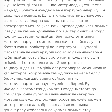
жұмыс істейді, соның ішінде материалдың сәйкестігі
маңызды болатын жөндеу мен өзгерту жобалары үшін
шешімдер ұсынады. Дугалық машиналық дәнекерлеу
сыртқы жағдайларда қолданылатын флюстық
электродтар мен бақыланатын ортада дәлдікпен жұмыс
істеу үшін газбен қорғалған процестер сияқты әртүрлі
қорғау әдістерін қолдайды. Бұл технология жұқа
материалдар үшін минималды жиекті дайындаудан
бастап қалың бөліктерді дәнекерлеу үшін күрделі
фаскаларға дейінгі әртүрлі қосылыс дайындауларын
қабылдайды, осылайша әрбір нақты қолданыс үшін
өнімділікті оптималды етеді. Электродтың
таңдалуындағы икемділік операторларға механикалық
қасиеттерге, коррозияға төзімділікке немесе белгілі
бір жұмыс жағдайларына сәйкес тұтыну
материалдарын таңдауға мүмкіндік береді. Бұл
икемділік автоматтандырылған қолданыстарға да
созылады, онда дугалық машиналық дәнекерлеу
жоғары көлемді өндіріс үшін роботтық жүйелермен
интеграцияланады, бірақ сондай-ақ қосымша
дәнекерлеу жобаларында қолмен жұмыс істеу