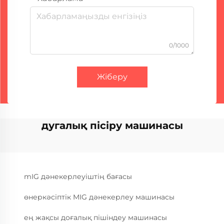
0/1000
Жіберу
дугалық пісіру машинасы
mIG дәнекерлеуіштің бағасы
өнеркәсіптік MIG дәнекерлеу машинасы
ең жақсы доғалық пішіндеу машинасы