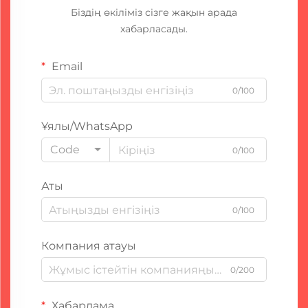
Біздің өкіліміз сізге жақын арада
хабарласады.
Email
0/100
Ұялы/WhatsApp
Code
0/100
Аты
0/100
Компания атауы
0/200
Хабарлама