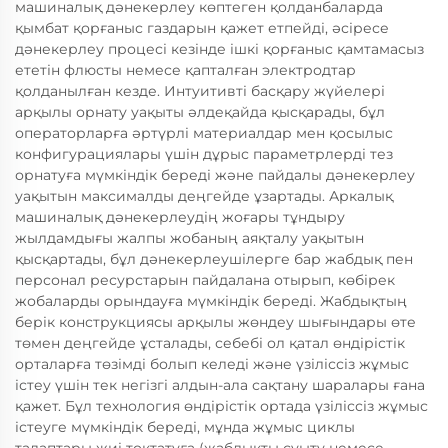
машиналық дәнекерлеу көптеген қолданбаларда
қымбат қорғаныс газдарын қажет етпейді, әсіресе
дәнекерлеу процесі кезінде ішкі қорғаныс қамтамасыз
ететін флюсты немесе қапталған электродтар
қолданылған кезде. Интуитивті басқару жүйелері
арқылы орнату уақыты әлдеқайда қысқарады, бұл
операторларға әртүрлі материалдар мен қосылыс
конфигурациялары үшін дұрыс параметрлерді тез
орнатуға мүмкіндік береді және пайдалы дәнекерлеу
уақытын максималды деңгейде ұзартады. Аркалық
машиналық дәнекерлеудің жоғары тұндыру
жылдамдығы жалпы жобаның аяқталу уақытын
қысқартады, бұл дәнекерлеушілерге бар жабдық пен
персонал ресурстарын пайдалана отырып, көбірек
жобаларды орындауға мүмкіндік береді. Жабдықтың
берік конструкциясы арқылы жөндеу шығындары өте
төмен деңгейде ұсталады, себебі ол қатал өндірістік
орталарға төзімді болып келеді және үзіліссіз жұмыс
істеу үшін тек негізгі алдын-ала сақтану шаралары ғана
қажет. Бұл технология өндірістік ортада үзіліссіз жұмыс
істеуге мүмкіндік береді, мұнда жұмыс циклы