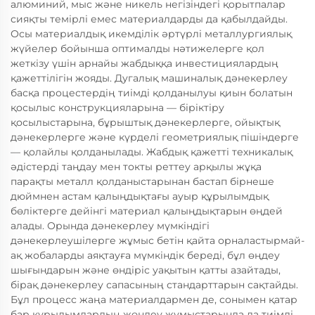
алюминий, мыс және никель негізіндегі қорытпалар
сияқты темірлі емес материалдарды да қабылдайды.
Осы материалдық икемділік әртүрлі металлургиялық
жүйелер бойынша оптималды нәтижелерге қол
жеткізу үшін арнайы жабдыққа инвестициялардың
қажеттілігін жояды. Дугалық машиналық дәнекерлеу
басқа процестердің тиімді қолданылуы қиын болатын
қосылыс конструкцияларына — біріктіру
қосылыстарына, бұрыштық дәнекерлерге, ойықтық
дәнекерлерге және күрделі геометриялық пішіндерге
— қолайлы қолданылады. Жабдық қажетті техникалық
әдістерді таңдау мен токты реттеу арқылы жұқа
парақты металл қолданыстарынан бастап бірнеше
дюймнен астам қалыңдықтағы ауыр құрылымдық
бөліктерге дейінгі материал қалыңдықтарын өңдей
алады. Орында дәнекерлеу мүмкіндігі
дәнекерлеушілерге жұмыс бетін қайта орналастырмай-
ақ жобаларды аяқтауға мүмкіндік береді, бұл өңдеу
шығындарын және өндіріс уақытын қатты азайтады,
бірақ дәнекерлеу сапасының стандарттарын сақтайды.
Бұл процесс жаңа материалдармен де, сонымен қатар
бар құрылымдардың жөндеу жұмыстарында да тиімді