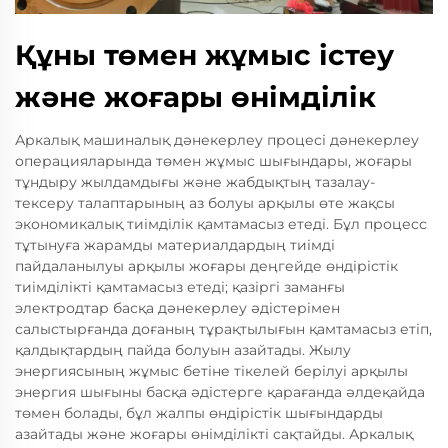
Құны төмен жұмыс істеу
және жоғары өнімділік
Аркалық машиналық дәнекерлеу процесі дәнекерлеу
операцияларында төмен жұмыс шығындары, жоғары
тұндыру жылдамдығы және жабдықтың тазалау-
тексеру талаптарының аз болуы арқылы өте жақсы
экономикалық тиімділік қамтамасыз етеді. Бұл процесс
тұтынуға жарамды материалдардың тиімді
пайдаланылуы арқылы жоғары деңгейде өндірістік
тиімділікті қамтамасыз етеді; қазіргі заманғы
электродтар басқа дәнекерлеу әдістерімен
салыстырғанда доғаның тұрақтылығын қамтамасыз етіп,
қалдықтардың пайда болуын азайтады. Жылу
энергиясының жұмыс бетіне тікелей берілуі арқылы
энергия шығыны басқа әдістерге қарағанда әлдеқайда
төмен болады, бұл жалпы өндірістік шығындарды
азайтады және жоғары өнімділікті сақтайды. Аркалық