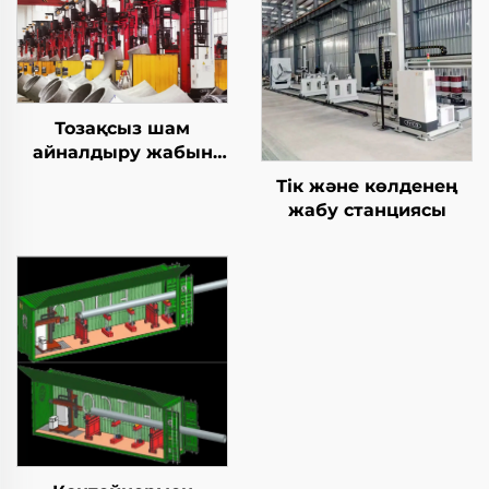
Тозақсыз шам
айналдыру жабын
станциясы
Тік және көлденең
жабу станциясы