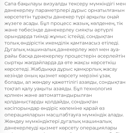
Сапа бақылауы визуалды тексеру мүмкіндігі мен
дәнекерлеу параметрлері дұрыс орнатылғанын
көрсететін тұрақты дәнекер түрі арқылы оңай
жүзеге асады. Бұл процесс жазық, көлденең, тік
және төбесінде дәнекерлеу сияқты әртүрлі
орындарда тиімді жұмыс істейді, сондықтан
толық өндірістік икемділік қамтамасыз етіледі.
Дугалық машиналық дәнекерлеу жел мен ауа-
райы басқа дәнекерлеу процестерін әсерлейтін
сыртқы жағдайларда да өте жақсы көрсеткіш
көрсетеді. Жабдыққа дұрыс қамқорлық жасау
кезінде оның қызмет көрсету мерзімі ұзақ
болады, ал жөндеу қажеттілігі азаяды, сондықтан
тоқтап қалу уақыты азаяды. Бұл технология
қолмен және автоматтандырылған
қолданыстарды қолдайды, сондықтан
кәсіпорындар өндіріс көлеміне қарай өз
операцияларын масштабтауға мүмкіндік алады.
Жөндеу мүмкіндіктері дугалық машиналық
дәнекерлеуді қызмет көрсету операциялары