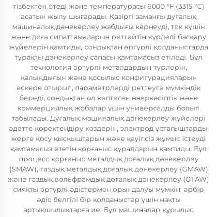
тізбектен өтеді және температурасы 6000 °F (3315 °C)
асатын жылу шығарады. Қазіргі заманғы дугалық
машиналық дәнекерлеу жабдығы кернеуді, ток күшін
және доға сипаттамаларын реттейтін күрделі басқару
жүйелерін қамтиды, сондықтан әртүрлі қолданыстарда
тұрақты дәнекерлеу сапасы қамтамасыз етіледі. Бұл
технология әртүрлі металдардың түрлерін,
қалыңдығын және қосылыс конфигурацияларын
ескере отырып, параметрлерді реттеуге мүмкіндік
береді, сондықтан ол көптеген өнеркәсіптік және
коммерциялық жобалар үшін универсалды болып
табылады. Дугалық машиналық дәнекерлеу жүйелері
әдетте қоректендіру көздерін, электрод ұстағыштарды,
жерге қосу қысқыштарын және қауіпсіз жұмыс істеуді
қамтамасыз ететін қорғаныс құралдарын қамтиды. Бұл
процесс қорғаныс металдық доғалық дәнекерлеу
(SMAW), газдық металдық доғалық дәнекерлеу (GMAW)
және газдық вольфрамдық доғалық дәнекерлеу (GTAW)
сияқты әртүрлі әдістермен орындалуы мүмкін; әрбір
әдіс белгілі бір қолданыстар үшін нақты
артықшылықтарға ие. Бұл машиналар құрылыс