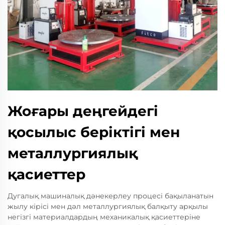
Жоғары деңгейдегі
қосылыс беріктігі мен
металлургиялық
қасиеттер
Дугалық машиналық дәнекерлеу процесі бақыланатын
жылу кірісі мен дәл металлургиялық балқыту арқылы
негізгі материалдардың механикалық қасиеттеріне