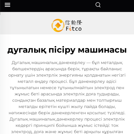
дугалық пісіру машинасы
Дугалық машиналық дәнекерлеу — бұл металдық
бөлшектердің арасында берік, тұрақты байланыс
орнату үшін электрлік энергияны қолданатын негізгі
металл өңдеу процесі. Бұл дәнекерлеу әдісі
тұтынылатын немесе тұтынылмайтын электрод пен
жұмыс беті арасында электрлік доға тудырады,
сондықтан базалық материалдар мен толтырғыш
металды ерітетін күшті жылу пайда болады,
нәтижесінде берік дәнекерленген қосылыс түзіледі.
Дугалық машиналық дәнекерлеу процесі электрлік
кедергі принципі бойынша жұмыс істейді: ток
электрод, доға және жұмыс беті арқылы құрылған