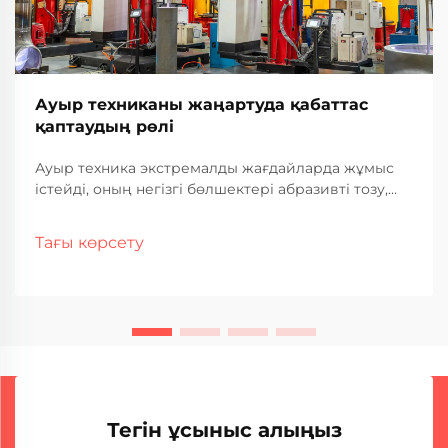
Ауыр техниканы жаңартуда қабаттас
қаптаудың рөлі
Ауыр техника экстремалды жағдайларда жұмыс
істейді, оның негізгі бөлшектері абразивті тозу,
коррозия және механикалық кернеу әсерінен
тұрақты тозуға ұшырайды. Қымбат бағалы
Тағы көрсету
жабдықтар тозу белгілерін көрсеткен кезде
өндірушілер мен операторлар...
Тегін ұсыныс алыңыз