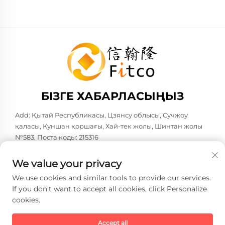
БІЗГЕ ХАБАРЛАСЫҢЫЗ
Add: Қытай Республикасы, Цзянсу облысы, Сучжоу
қаласы, Куншан қоршағы, Хай-тек жолы, Шинтан жолы
№583. Поста коды: 215316
Тел:
+86-137 6186 0079
We value your privacy
Электрондық пошта:
[email protected]
We use cookies and similar tools to provide our services.
If you don't want to accept all cookies, click Personalize
cookies.
Copyright © 2026 Faith-Han Intelligent Technology Co., Ltd.
Барлық құқықтар сақталған. -
Жеке деректерді қорғау
саясаты
Accept all