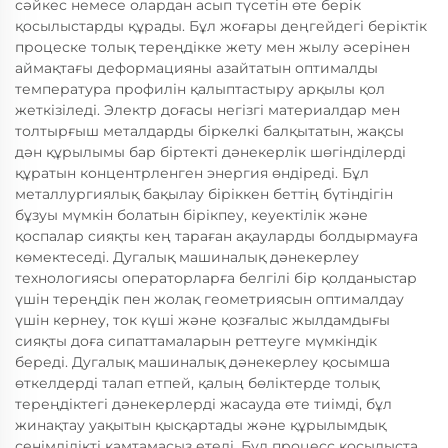
сәйкес немесе олардан асып түсетін өте берік
қосылыстарды құрады. Бұл жоғары деңгейдегі беріктік
процеске толық тереңдікке жету мен жылу әсерінен
аймақтағы деформацияны азайтатын оптималды
температура профилін қалыптастыру арқылы қол
жеткізіледі. Электр доғасы негізгі материалдар мен
толтырғыш металдарды біркелкі балқытатын, жақсы
дән құрылымы бар біртекті дәнекерлік шөгінділерді
құратын концентрленген энергия өндіреді. Бұл
металлургиялық бақылау біріккен беттің бүтіндігін
бұзуы мүмкін болатын бірікпеу, кеуектілік және
қоспалар сияқты кең тараған ақауларды болдырмауға
көмектеседі. Дугалық машиналық дәнекерлеу
технологиясы операторларға белгілі бір қолданыстар
үшін тереңдік пен жолақ геометриясын оптималдау
үшін кернеу, ток күші және қозғалыс жылдамдығы
сияқты доға сипаттамаларын реттеуге мүмкіндік
береді. Дугалық машиналық дәнекерлеу қосымша
өткелдерді талап етпей, қалың бөліктерде толық
тереңдіктегі дәнекерлерді жасауда өте тиімді, бұл
жинақтау уақытын қысқартады және құрылымдық
сенімділікті қамтамасыз етеді. Бұл процесс қосылыста