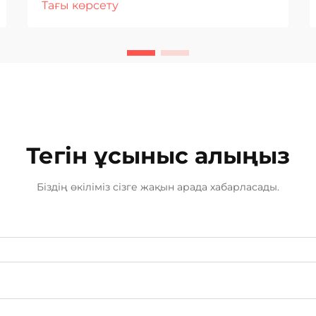
Тағы көрсету
керек, ал труба жүйелері ерекше
қорғаныс талап ететін маңызды
инфрақұрылым болып табылады.
Алдыңғы қатарлы пісіру
технологияларын енгізу
өнеркәсіптердің...
Тегін ұсыныс алыңыз
Біздің өкіліміз сізге жақын арада хабарласады.