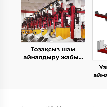
Тозақсыз шам
айналдыру жабын
станциясы
Ұз
айн
д