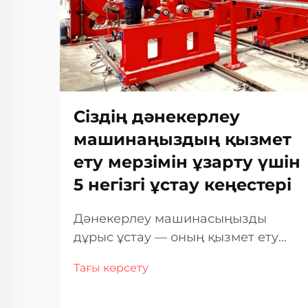
Сіздің дәнекерлеу
машинаңыздың қызмет
ету мерзімін ұзарту үшін
5 негізгі ұстау кеңестері
Дәнекерлеу машинасыңызды
дұрыс ұстау — оның қызмет ету
мерзімін максималды ұзарту және
Тағы көрсету
оның барлық қызмет ету
кезеңінде тұрақты, жоғары сапалы