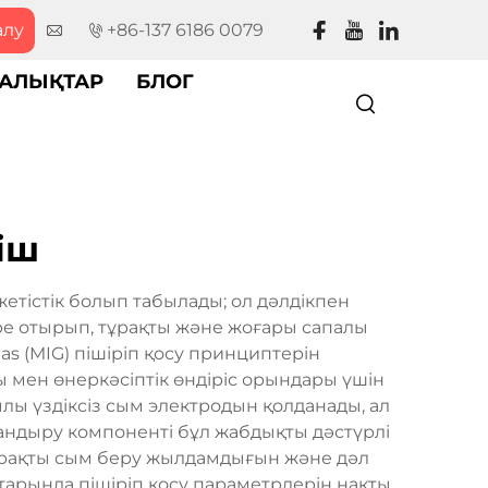
алу
+86-137 6186 0079
АЛЫҚТАР
БЛОГ
іш
етістік болып табылады; ол дәлдікпен
ре отырып, тұрақты және жоғары сапалы
Gas (MIG) пішіріп қосу принциптерін
мен өнеркәсіптік өндіріс орындары үшін
лы үздіксіз сым электродын қолданады, ал
тандыру компоненті бұл жабдықты дәстүрлі
тұрақты сым беру жылдамдығын және дәл
ттарында пішіріп қосу параметрлерін нақты