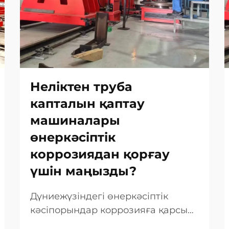
Неліктен труба
капталын қаптау
машиналары
өнеркәсіптік
коррозиядан қорғау
үшін маңызды?
Дүниежүзіндегі өнеркәсіптік
кәсіпорындар коррозияға қарсы
тұрақты күреске дайын болуы