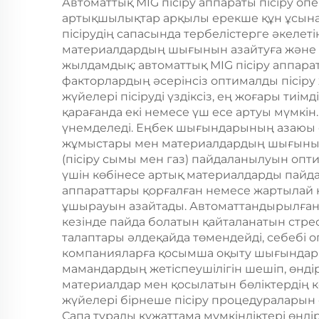
Автоматтық MIG пісіру аппараты пісіру опе
артықшылықтар арқылы ерекше құн ұсынад
пісірудің сапасында тербелістерге әкелет
материалдардың шығынын азайтуға және д
жылдамдық: автоматтық MIG пісіру аппар
факторлардың әсерінсіз оптималды пісір
жүйелері пісіруді үздіксіз, ең жоғары тиім
қарағанда екі немесе үш есе артуы мүмкі
үнемделеді. Еңбек шығындарының азаюы о
жұмыстары мен материалдардың шығынын 
(пісіру сымы мен газ) пайдаланылуын опти
үшін көбінесе артық материалдарды пайда
аппараттары қорғалған немесе жартылай 
ұшырауын азайтады. Автоматтандырылған 
кезінде пайда болатын қайталанатын стре
талаптары әлдеқайда төмендейді, себебі опе
компанияларға қосымша оқыту шығындарын
мамандардың жетіспеушілігін шешіп, өнді
материалдар мен қосылатын бөліктердің к
жүйелері бірнеше пісіру процедураларын с
Сапа туралы құжаттама мүмкіндіктері өнді