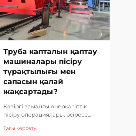
Труба капталын қаптау
TI
машиналары пісіру
ма
тұрақтылығы мен
қа
сапасын қалай
қа
жақсартады?
Өне
бер
Қазіргі заманғы өнеркәсіптік
қол
пісіру операциялары, әсіресе
Тағы
тех
коррозияға төзімді жабындар мен
Тағы көрсету
бол
арнайы труба жүйелеріне қатысты