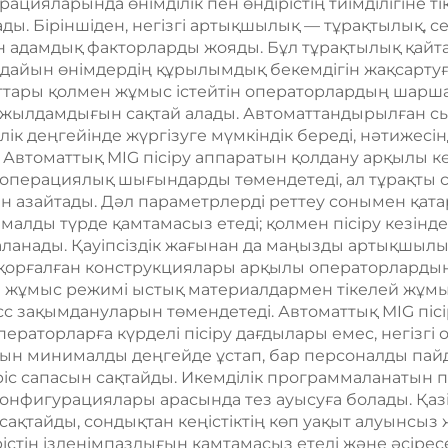
рацияларында өнімділік пен өндірістің тиімділігіне 
ы. Біріншіден, негізгі артықшылық — тұрақтылық, 
ін адамдық факторларды жояды. Бұл тұрақтылық қайта
айын өнімдердің құрылымдық бекемдігін жақсартуғ
аттары қолмен жұмыс істейтін операторлардың шарш
у жылдамдығын сақтай алады. Автоматтандырылған с
ділік деңгейінде жүргізуге мүмкіндік береді, нәтижесі
н. Автоматтық MIG пісіру аппаратын қолдану арқылы
перациялық шығындарды төмендетеді, ал тұрақты са
азайтады. Дәл параметрлерді реттеу сонымен қата
малды түрде қамтамасыз етеді; қолмен пісіру кезінде
ланады. Қауіпсіздік жағынан да маңызды артықшылық
қорғалған конструкциялары арқылы операторлардың 
жұмыс режимі ыстық материалдармен тікелей жұмыс 
сс зақымдануларын төмендетеді. Автоматтық MIG пісі
раторларға күрделі пісіру дағдылары емес, негізгі ор
 минималды деңгейде ұстап, бар персоналды пайда
ріс сапасын сақтайды. Икемділік программаланатын п
онфигурациялары арасында тез ауысуға болады. Қазір
ақтайды, сондықтан кеңістіктің көп уақыт алуынсыз 
рістің ізденімпаздығын қамтамасыз етеді және әсір