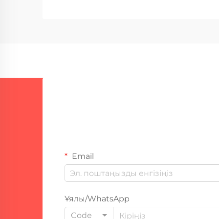
дәнекерлеу нәтижелерін
қамтамасыз ету үшін негізгі шарт.
Өнеркәсіптік дәнекерлеу
операциялары қатты дәрежеде
жабдықтың сенімділігіне сүйенеді,
...
Email
Ұялы/WhatsApp
Code