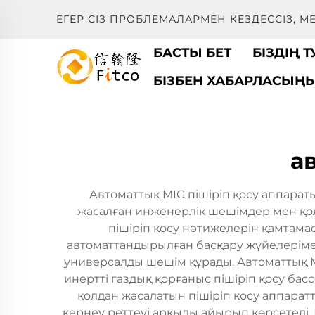
ЕГЕР СІЗ ПРОБЛЕМАЛАРМЕН КЕЗДЕССІЗ, 
БАСТЫ БЕТ
БІЗДІҢ 
БІЗБЕН ХАБАРЛАСЫҢ
а
Автоматтық MIG пішіріп қосу аппарат
жасалған инженерлік шешімдер мен қол
пішіріп қосу нәтижелерін қамтамасы
автоматтандырылған басқару жүйелеріме
универсалды шешім құрады. Автоматтық MI
инертті газдық қорғаныс пішіріп қосу ба
қолдан жасалатын пішіріп қосу аппара
кернеу реттеуі арқылы айырып көрсетеді. 