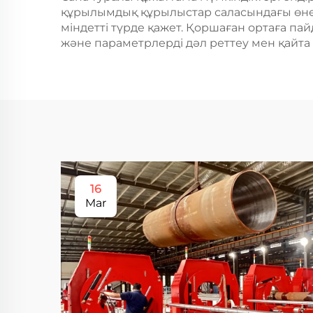
құрылымдық құрылыстар саласындағы өнеркә
міндетті түрде қажет. Қоршаған ортаға 
және параметрлерді дәл реттеу мен қайт
16
Mar