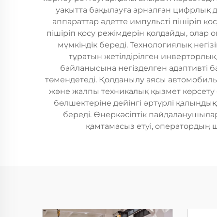
уақытта бақылауға арналған цифрлық д
аппараттар әдетте импульсті пішіріп қ
пішіріп қосу режімдерін қолдайды, олар
мүмкіндік береді. Технологиялық негі
тұратын жетілдірілген инверторлық
байланысына негізделген адаптивті ба
төмендетеді. Қолданылу аясы автомобиль
және жалпы техникалық қызмет көрсету
бөлшектеріне дейінгі әртүрлі қалыңдық
береді. Өнеркәсіптік пайдаланушыла
қамтамасыз етуі, оператордың 