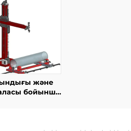
ындығы және
аласы бойынша
әнекерлеу TIG
жабдығы