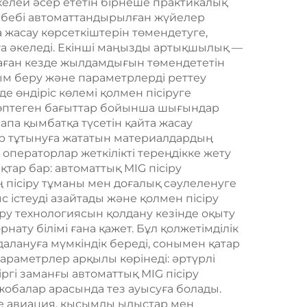
тікелей әсер ететін бірнеше практикалық
себебі автоматтандырылған жүйелер
 жасау көрсеткіштерін төмендетуге,
а әкеледі. Екінші маңызды артықшылық —
аған кезде жылдамдығын төмендететін
ым беру және параметрлерді реттеу
нде өндіріс көлемі қолмен пісіруге
 көптеген бағыттар бойынша шығындар
па қымбатқа түсетін қайта жасау
р тұтынуға жататын материалдардың
 операторлар жеткілікті тереңдікке жету
тар бар: автоматтық MIG пісіру
пісіру тұманы мен доғалық сәулеленуге
істеуді азайтады және қолмен пісіру
ру технологиясын қолдану кезінде оқыту
нату білімі ғана қажет. Бұл қолжетімділік
лануға мүмкіндік береді, сонымен қатар
араметрлер арқылы көрінеді: әртүрлі
гі заманғы автоматтық MIG пісіру
жобалар арасында тез ауысуға болады.
есе авиация, қысымды ыдыстар мен