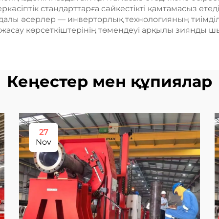
сіптік стандарттарға сәйкестікті қамтамасыз етеді
пайдалы әсерлер — инверторлық технологияның тиімд
а жасау көрсеткіштерінің төмендеуі арқылы зиянды 
Кеңестер мен құпиялар
27
Nov