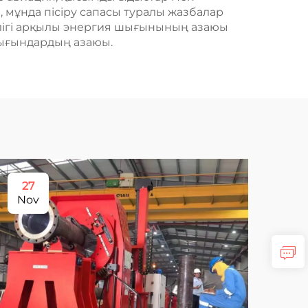
, мұнда пісіру сапасы туралы жазбалар
ілігі арқылы энергия шығынының азаюы
шығындардың азаюы.
27
2
Nov
De