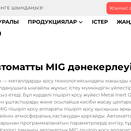
Ұсыныс 
МЕНГЕ ШЫНДАҢЫЗ!
ТУРАЛЫ
ПРОДУКЦИЯЛАР
ІСТЕР
ЖАҢ
Ы
втоматты MIG дәнекерлеу
ы — металлдарды қосу технологиясындағы маңызды ж
данушыға ыңғайлы жұмыс істеу мүмкіндігін үйлесті
з етеді. Бұл күрделі пішіріп қосу жүйесі Metal Inert 
н ұштастырады және осылайша кәсіби жасау цехтары 
G пішіріп қосу аппараты пішіріп қосу қысқышы арқы
ссейнін атмосфералық ластанудан қорғайды. Автомат
ттарынан программаланатын параметрлерді енгізу, 
Қазіргі заманғы автоматтық MIG пішіріп қосу аппара