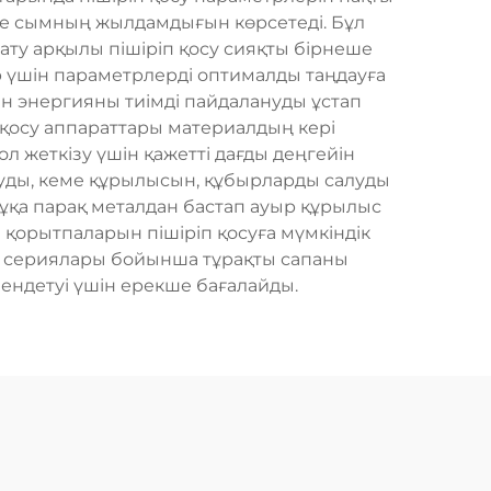
әне сымның жылдамдығын көрсетеді. Бұл
ату арқылы пішіріп қосу сияқты бірнеше
р үшін параметрлерді оптималды таңдауға
ен энергияны тиімді пайдалануды ұстап
 қосу аппараттары материалдың кері
л жеткізу үшін қажетті дағды деңгейін
ауды, кеме құрылысын, құбырларды салуды
қа парақ металдан бастап ауыр құрылыс
 қорытпаларын пішіріп қосуға мүмкіндік
іс сериялары бойынша тұрақты сапаны
ендетуі үшін ерекше бағалайды.