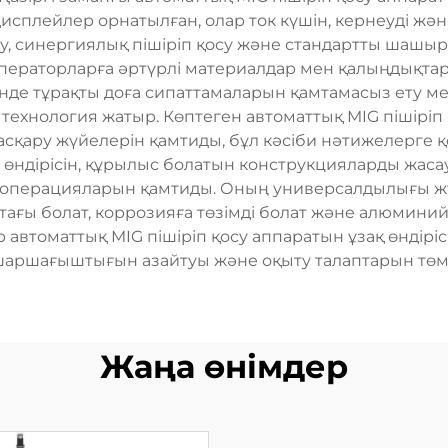
исплейлер орнатылған, олар ток күшін, кернеуді ж
осу, синергиялық пішіріп қосу және стандартты шашыр
 операторларға әртүрлі материалдар мен қалыңдықта
зінде тұрақты доға сипаттамаларын қамтамасыз ету м
 технология жатыр. Көптеген автоматтық MIG пішіріп
сқару жүйелерін қамтиды, бұл кәсіби нәтижелерге қо
 өндірісін, құрылыс болатын конструкцияларды жас
 операцияларын қамтиды. Оның универсалдылығы жұ
тағы болат, коррозияға төзімді болат және алюминий
р автоматтық MIG пішіріп қосу аппаратын ұзақ өндір
шаршағыштығын азайтуы және оқыту талаптарын төм
Жаңа өнімдер