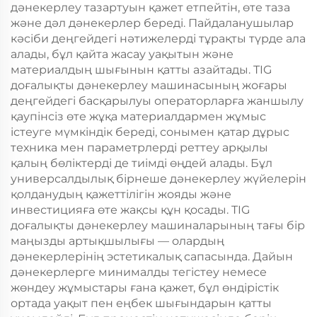
дәнекерлеу тазартуын қажет етпейтін, өте таза
және дәл дәнекерлер береді. Пайдаланушылар
кәсіби деңгейдегі нәтижелерді тұрақты түрде ала
алады, бұл қайта жасау уақытын және
материалдың шығынын қатты азайтады. TIG
доғалықты дәнекерлеу машинасының жоғары
деңгейдегі басқарылуы операторларға жаншылу
қаупінсіз өте жұқа материалдармен жұмыс
істеуге мүмкіндік береді, сонымен қатар дұрыс
техника мен параметрлерді реттеу арқылы
қалың бөліктерді де тиімді өңдей алады. Бұл
универсалдылық бірнеше дәнекерлеу жүйелерін
қолданудың қажеттілігін жояды және
инвестицияға өте жақсы құн қосады. TIG
доғалықты дәнекерлеу машиналарының тағы бір
маңызды артықшылығы — олардың
дәнекерлерінің эстетикалық сапасында. Дайын
дәнекерлерге минималды тегістеу немесе
жөндеу жұмыстары ғана қажет, бұл өндірістік
ортада уақыт пен еңбек шығындарын қатты