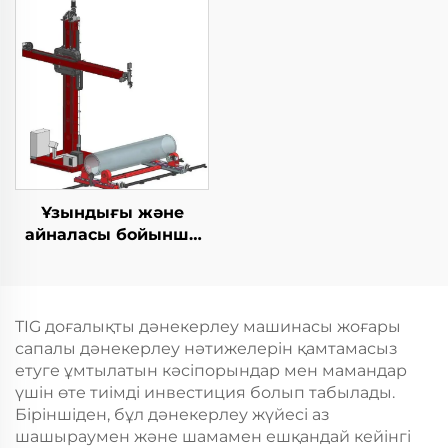
Ұзындығы және
айналасы бойынша
дәнекерлеу TIG
жабдығы
TIG доғалықты дәнекерлеу машинасы жоғары
сапалы дәнекерлеу нәтижелерін қамтамасыз
етуге ұмтылатын кәсіпорындар мен мамандар
үшін өте тиімді инвестиция болып табылады.
Біріншіден, бұл дәнекерлеу жүйесі аз
шашыраумен және шамамен ешқандай кейінгі