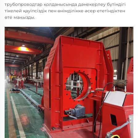
трубопроводтар қолданысында дәнекерлеу бүтіндігі
тікелей қауіпсіздік пен өнімділікке әсер ететіндіктен
өте маңызды.