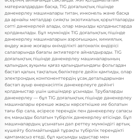
әсерінің аймағында сақтайды. Жиі қолданылатын
материалдардан басқа, TIG доғалықтық пішінде
дәнекерлеу машиналары титан, инконель және басқа
да арнайы металдар сияқты экзотикалық қорытпаларды
сәтті дәнекерлей алады, олар маңызды қолданыстарда
қолданылады. Бұл мүмкіндік TIG доғалықтық пішінде
дәнекерлеу машиналарын аэроғышқын, химиялық
өңдеу және жоғары өнімділікті автокөлік өндірісі
салаларында бағалы активтерге айналдырады. TIG
доғалықтық пішінде дәнекерлеу машиналарының
қалыңдық ауқымы қағаз қалыңдығындағы фольгадан
бастап қалың тақталық бөліктерге дейін қамтиды, олар
электрондық компоненттердің ұсақ детальдарынан
бастап ауыр өнеркәсіптік дәнекерлеуге дейінгі
қолданыстар үшін шешімдер ұсынады. Трубаларды
дәнекерлеу — бұл TIG доғалықтық пішінде дәнекерлеу
машиналары ерекше жақсы көрсеткішке ие болатын
тағы бір сала, әсіресе тереңдік пен дәнекерлеу сапасы
ең маңызды болатын түбірлік дәнекерлеу өтісінде. Бұл
машиналардың ұсынатын дәл реттеу мүмкіндігі артық
күшейту болмайтындай тұрақты түбірлік тереңдікті
қамтамасыз етеді, бұл қысымды ыдыстар мен