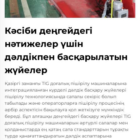
Кәсіби деңгейдегі
нәтижелер үшін
дәлдікпен басқарылатын
жүйелер
Қазіргі заманғы TIG доғалық пішірілу машиналарына
интеграцияланған күрделі дәлдік басқару жүйелері
пішірілу технологиясында сапалы секіріс болып
табылады және операторларға пішірілу процесінің
әрбір аспектісін бақылауға қол жеткізуге мүмкіндік
береді. Бұл алғашқы деңгейдегі басқару жүйелері TIG
доғалық пішірілу машиналарын әртүрлі салалар мен
қолданыстарда ең қатаң сапа стандарттарын тұрақты
түрде қанағаттандыратын дәлдік аспаптарына