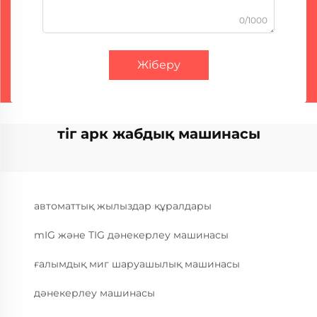
0/1000
Жіберу
тіг арк жабдық машинасы
автоматтық жылыздар құралдары
mIG және TIG дәнекерлеу машинасы
ғалымдық миг шаруашылық машинасы
дәнекерлеу машинасы