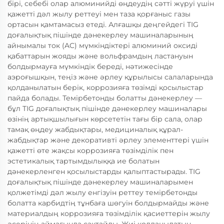
бірі, себебі олар алюминийді өңдеудің сәтті жүруі үшін
қажетті дәл жылу реттеуі мен таза қорғаныс газы
ортасын қамтамасыз етеді. Алғашқы деңгейдегі TIG
доғалықтық пішінде дәнекерлеу машиналарының
айнымалы ток (AC) мүмкіндіктері алюминий оксиді
қабаттарын жояды және вольфрамдың ластануын
болдырмауға мүмкіндік береді, нәтижесінде
аэроғышқын, теңіз және әрлеу құрылысы салаларында
қолданылатын берік, коррозияға төзімді қосылыстар
пайда болады. Темірбетонды болатты дәнекерлеу —
бұл TIG доғалықтық пішінде дәнекерлеу машиналары
өзінің артықшылығын көрсететін тағы бір сала, олар
тамақ өңдеу жабдықтары, медициналық құрал-
жабдықтар және декоративті әрлеу элементтері үшін
қажетті өте жақсы коррозияға төзімділік пен
эстетикалық тартымдылыққа ие болатын
дәнекерленген қосылыстарды қалыптастырады. TIG
доғалықтық пішінде дәнекерлеу машиналарымен
қолжетімді дәл жылу енгізуін реттеу темірбетонды
болатта карбидтің тұнбаға шөгуін болдырмайды және
материалдың коррозияға төзімділік қасиеттерін жылу