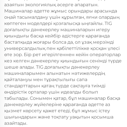
азаятын экологиялық әсерге апаратын.
Машиналар әдетте жұмыс орындары арасында
оңай тасымалдану үшін құрылған, яғни олардың
көптеген моделдері қозғалысқа ыңғайлы. TIG
доғалықты дәнекерлеу машиналарын игеру
қиындығы басқа кейбір әдістерге қарағанда
бастапқыда жоғары болса да, ол ұзақ мерзімді
универсалдылық пен қабілеттілікке қосқан үлесі
өте зор. Бір рет игерілгеннен кейін операторлар
кез келген дәнекерлеу қиындығын сенімді түрде
шеше алады. TIG доғалықты дәнекерлеу
машиналарымен алынатын нәтижелердің
қайталануы мен тұрақтылығы сапа
стандарттарын қатаң түрде сақтауға тиімді
өндірістік орталар үшін идеалды болып
табылады. Сонымен қатар, бұл машиналар басқа
дәнекерлеу жүйелеріне қарағанда әдетте аз
қызмет көрсету қажет етеді, бұл жұмыс істеу
шығындарын және тоқтату уақытын қосымша
азайтады.