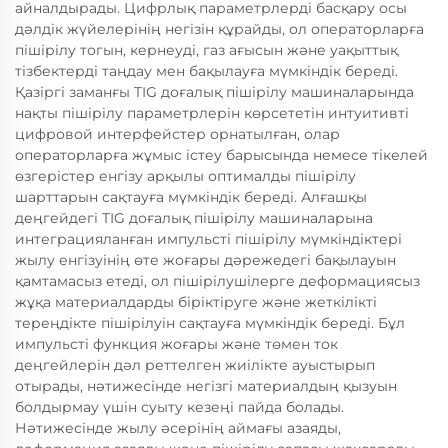
айналдырады. Цифрлық параметрлерді басқару осы
дәлдік жүйелерінің негізін құрайды, ол операторларға
пішірілу тогын, кернеуді, газ ағысын және уақыттық
тізбектерді таңдау мен бақылауға мүмкіндік береді.
Қазіргі заманғы TIG доғалық пішірілу машиналарында
нақты пішірілу параметрлерін көрсететін интуитивті
цифровой интерфейстер орнатылған, олар
операторларға жұмыс істеу барысында немесе тікелей
өзгерістер енгізу арқылы оптималды пішірілу
шарттарын сақтауға мүмкіндік береді. Алғашқы
деңгейдегі TIG доғалық пішірілу машиналарына
интеграцияланған импульсті пішірілу мүмкіндіктері
жылу енгізуінің өте жоғары дәрежедегі бақылауын
қамтамасыз етеді, ол пішірілушілерге деформациясыз
жұқа материалдарды біріктіруге және жеткілікті
тереңдікте пішірілуін сақтауға мүмкіндік береді. Бұл
импульсті функция жоғары және төмен ток
деңгейлерін дәл реттелген жиілікте ауыстырып
отырады, нәтижесінде негізгі материалдың қызуын
болдырмау үшін суыту кезеңі пайда болады.
Нәтижесінде жылу әсерінің аймағы азаяды,