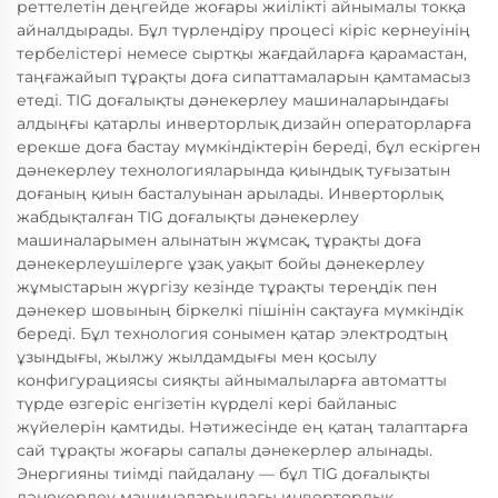
реттелетін деңгейде жоғары жиілікті айнымалы токқа
айналдырады. Бұл түрлендіру процесі кіріс кернеуінің
тербелістері немесе сыртқы жағдайларға қарамастан,
таңғажайып тұрақты доға сипаттамаларын қамтамасыз
етеді. TIG доғалықты дәнекерлеу машиналарындағы
алдыңғы қатарлы инверторлық дизайн операторларға
ерекше доға бастау мүмкіндіктерін береді, бұл ескірген
дәнекерлеу технологияларында қиындық туғызатын
доғаның қиын басталуынан арылады. Инверторлық
жабдықталған TIG доғалықты дәнекерлеу
машиналарымен алынатын жұмсақ, тұрақты доға
дәнекерлеушілерге ұзақ уақыт бойы дәнекерлеу
жұмыстарын жүргізу кезінде тұрақты тереңдік пен
дәнекер шовының біркелкі пішінін сақтауға мүмкіндік
береді. Бұл технология сонымен қатар электродтың
ұзындығы, жылжу жылдамдығы мен қосылу
конфигурациясы сияқты айнымалыларға автоматты
түрде өзгеріс енгізетін күрделі кері байланыс
жүйелерін қамтиды. Нәтижесінде ең қатаң талаптарға
сай тұрақты жоғары сапалы дәнекерлер алынады.
Энергияны тиімді пайдалану — бұл TIG доғалықты
дәнекерлеу машиналарындағы инверторлық