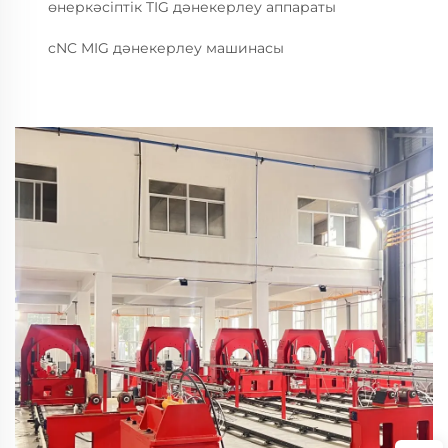
өнеркәсіптік TIG дәнекерлеу аппараты
cNC MIG дәнекерлеу машинасы