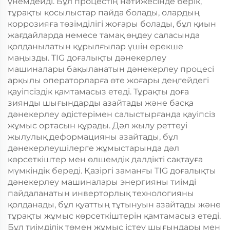
үнемдейді. Бұл процестің нәтижесінде берік,
тұрақты қосылыстар пайда болады, олардың
коррозияға төзімділігі жоғары болады, бұл қиын
жағдайларда немесе тамақ өңдеу саласында
қолданылатын құрылғылар үшін ерекше
маңызды. TIG доғалықты дәнекерлеу
машиналары бақыланатын дәнекерлеу процесі
арқылы операторларға өте жоғары деңгейдегі
қауіпсіздік қамтамасыз етеді. Тұрақты доға
зиянды шығындарды азайтады және басқа
дәнекерлеу әдістерімен салыстырғанда қауіпсіз
жұмыс ортасын құрады. Дәл жылу реттеуі
жылулық деформацияны азайтады, бұл
дәнекерлеушілерге жұмыстарында дәл
көрсеткіштер мен өлшемдік дәлдікті сақтауға
мүмкіндік береді. Қазіргі заманғы TIG доғалықты
дәнекерлеу машиналары энергияны тиімді
пайдаланатын инверторлық технологияны
қолданады, бұл қуаттың тұтынуын азайтады және
тұрақты жұмыс көрсеткіштерін қамтамасыз етеді.
Бұл тиімділік төмен жұмыс істеу шығындары мен