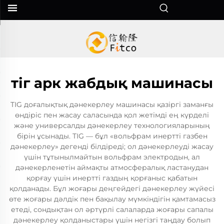
тіг арк жабдық машинасы
TIG доғалықтық дәнекерлеу машинасы қазіргі заманғы
өндіріс пен жасау саласында қол жетімді ең күрделі
және универсалды дәнекерлеу технологияларының
бірін ұсынады. TIG — бұл «вольфрам инертті газбен
дәнекерлеу» дегенді білдіреді; ол дәнекерлеуді жасау
үшін тұтынылмайтын вольфрам электродын, ал
дәнекерленетін аймақты атмосфералық ластанудан
қорғау үшін инертті газдың қорғаныс қабатын
қолданады. Бұл жоғары деңгейдегі дәнекерлеу жүйесі
өте жоғары дәлдік пен бақылау мүмкіндігін қамтамасыз
етеді, сондықтан ол әртүрлі салаларда жоғары сапалы
дәнекерлеу қолданыстары үшін негізгі таңдау болып