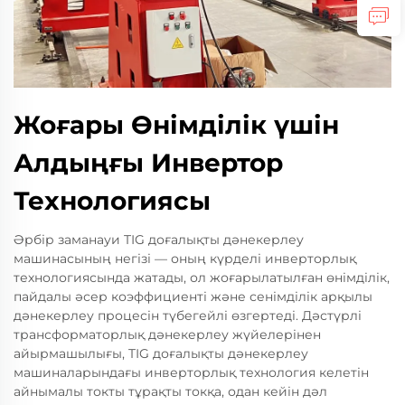
Жоғары Өнімділік үшін
Алдыңғы Инвертор
Технологиясы
Әрбір заманауи TIG доғалықты дәнекерлеу
машинасының негізі — оның күрделі инверторлық
технологиясында жатады, ол жоғарылатылған өнімділік,
пайдалы әсер коэффициенті және сенімділік арқылы
дәнекерлеу процесін түбегейлі өзгертеді. Дәстүрлі
трансформаторлық дәнекерлеу жүйелерінен
айырмашылығы, TIG доғалықты дәнекерлеу
машиналарындағы инверторлық технология келетін
айнымалы токты тұрақты токқа, одан кейін дәл