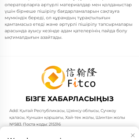
операторларға әртүрлі материалдар мен қолданыстар
үшін бірнеше пішірілу бағдарламаларын сақтауға
мүмкіндік береді, ол құрамдың тұрақтылығын
қамтамасыз етеді және әртүрлі пішірілу тапсырмалары
арасында ауысу кезінде адам қателерінің пайда болу
ықтималдығын азайтады.
БІЗГЕ ХАБАРЛАСЫҢЫЗ
Add: Қытай Республикасы, Цзянсу облысы, Сучжоу
қаласы, Куншан қоршағы, Хай-тек жолы, Шинтан жолы
№583. Поста коды: 215316
Тел:
+86-137 6186 0079