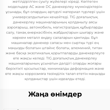
жетілдірілген суыту жүйелері кіреді. Көптеген
модельдер AC және DC дәнекерлеу мүмкіндіктерін
ұсынады, бұл олардың әртүрлі материал түрлері үшін
универсалдылығын кеңейтеді. TIG доғалықтық
дәнекерлеу машиналарының қолданылу аясы
аэроғарыш, автомобиль, магистралдық құбырларды
салу, тамақ өнеркәсібінің жабдықтарын шығару және
көркем металл өңдеу салаларын қамтиды. Бұл
машиналар дәнекер сапасы мен сыртқы түрі ең
маңызды болатын штайнс болаты, алюминий, титан
және басқа экзотикалық қорытпаларды дәнекерлеуге
өте жақсы келеді. TIG доғалықтық дәнекерлеу
машиналарының ұсынатын дәлдігі оларды жоғары
беріктікті қосылыстар, минималды деформация және
өте жақсы коррозияға төзімділік талап ететін маңызды
қолданыстар үшін идеалды етеді.
Жаңа өнімдер