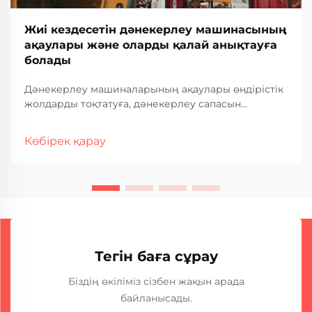
Жиі кездесетін дәнекерлеу машинасының
ақаулары және оларды қалай анықтауға
болады
Дәнекерлеу машиналарының ақаулары өндірістік
жолдарды тоқтатуға, дәнекерлеу сапасын
нашарлатуға және өнеркәсіптік операцияларда
қымбатқа түсетін тоқтап қалуға әкелуі мүмкін. Жиі
Көбірек қарау
кездесетін ақаулар мен олардың ақаулықтарын
анықтау әдістерін түсіну — тұрақты дәнекерлеу
өнімділігін қамтамасыз ету үшін өте маңызды...
Тегін баға сұрау
Біздің өкіліміз сізбен жақын арада
байланысады.