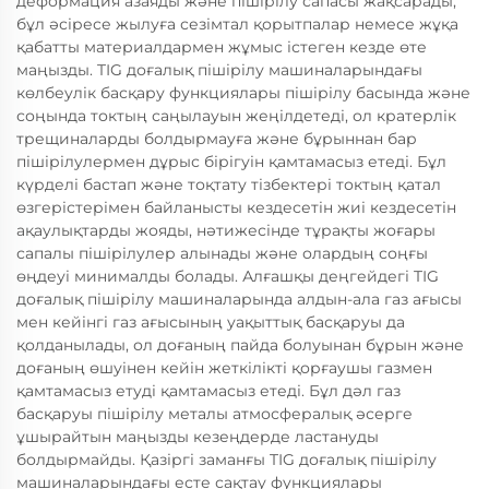
деформация азаяды және пішірілу сапасы жақсарады,
бұл әсіресе жылуға сезімтал қорытпалар немесе жұқа
қабатты материалдармен жұмыс істеген кезде өте
маңызды. TIG доғалық пішірілу машиналарындағы
көлбеулік басқару функциялары пішірілу басында және
соңында токтың саңылауын жеңілдетеді, ол кратерлік
трещиналарды болдырмауға және бұрыннан бар
пішірілулермен дұрыс бірігуін қамтамасыз етеді. Бұл
күрделі бастап және тоқтату тізбектері токтың қатал
өзгерістерімен байланысты кездесетін жиі кездесетін
ақаулықтарды жояды, нәтижесінде тұрақты жоғары
сапалы пішірілулер алынады және олардың соңғы
өңдеуі минималды болады. Алғашқы деңгейдегі TIG
доғалық пішірілу машиналарында алдын-ала газ ағысы
мен кейінгі газ ағысының уақыттық басқаруы да
қолданылады, ол доғаның пайда болуынан бұрын және
доғаның өшуінен кейін жеткілікті қорғаушы газмен
қамтамасыз етуді қамтамасыз етеді. Бұл дәл газ
басқаруы пішірілу металы атмосфералық әсерге
ұшырайтын маңызды кезеңдерде ластануды
болдырмайды. Қазіргі заманғы TIG доғалық пішірілу
машиналарындағы есте сақтау функциялары