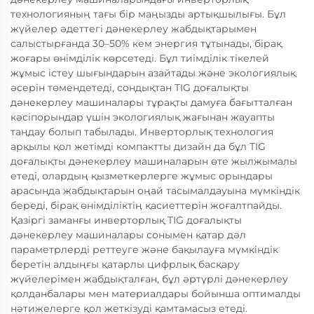
технологияның тағы бір маңызды артықшылығы. Бұл
жүйелер әдеттегі дәнекерлеу жабдықтарымен
салыстырғанда 30–50% кем энергия тұтынады, бірақ
жоғары өнімділік көрсетеді. Бұл тиімділік тікелей
жұмыс істеу шығындарын азайтады және экологиялық
әсерін төмендетеді, сондықтан TIG доғалықты
дәнекерлеу машиналары тұрақты дамуға бағытталған
кәсіпорындар үшін экологиялық жағынан жауапты
таңдау болып табылады. Инверторлық технология
арқылы қол жетімді компактты дизайн да бұл TIG
доғалықты дәнекерлеу машиналарын өте жылжымалы
етеді, олардың қызметкерлерге жұмыс орындары
арасында жабдықтарын оңай тасымалдауына мүмкіндік
береді, бірақ өнімділіктің қасиеттерін жоғалтпайды.
Қазіргі заманғы инверторлық TIG доғалықты
дәнекерлеу машиналары сонымен қатар дәл
параметрлерді реттеуге және бақылауға мүмкіндік
беретін алдыңғы қатарлы цифрлық басқару
жүйелерімен жабдықталған, бұл әртүрлі дәнекерлеу
қолданбалары мен материалдары бойынша оптималды
нәтижелерге қол жеткізуді қамтамасыз етеді.