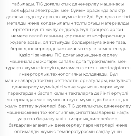
табылады. TIG доғалықтық дәнекерлеу машинасы
вольфрам электроды мен бұйым арасында электр
доғасын тудыру арқылы жұмыс істейді; бұл доға негізгі
металды және қолданылатын толтырғыш материалды
ерітетін күшті жылу өндіреді. Бұл процесс аргон
немесе гелий газының қорғаныс атмосферасында
жүзеге асады, ол тотығуды болдырмауға және таза,
берік дәнекерлерді қамтамасыз етуге көмектеседі.
Қазіргі заманғы TIG доғалықтық дәнекерлеу
машиналары жоғары сапалы доға тұрақтылығы мен
тұрақты жұмыс істеуін қамтамасыз ететін жетілдірілген
инверторлық технологияны қолданады. Бұл
машиналарда токтың реттелетін орнатулары, импульсті
дәнекерлеу мүмкіндігі және жұмысшыларға жұқа
парақтардан бастап қалың тақталарға дейінгі әртүрлі
материалдармен жұмыс істеуге мүмкіндік беретін дәл
жылу реттеу жүйелері бар. TIG доғалықтық дәнекерлеу
машинасының технологиялық сипаттамаларына нақты
уақытта бақылау үшін цифрлық дисплейлер,
бағдарламаланатын дәнекерлеу параметрлері және
оптималды жұмыс температурасын сақтау үшін