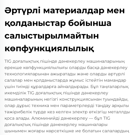
Әртүрлі материалдар мен
қолданыстар бойынша
салыстырылмайтын
көпфункциялылық
TIG доғалықтық пішінде дәнекерлеу машиналарының
ерекше көпфункциялылығы оларды басқа дәнекерлеу
технологияларынан ажыратады және оларды әртүрлі
салалар мен қолданыстарда жұмыс істейтін мамандар
үшін тиімді құралдарға айналдырады. Бұл таңғаларлық
икемділік TIG доғалықтық пішінде дәнекерлеу
машиналарының негізгі конструкциясынан туындайды,
олар дұрыс техника мен параметрлерді таңдау арқылы
тәжірибелік түрде кез келген электр өткізгіш металлды
қоса алады. Алюминийді дәнекерлеу — бұл TIG
доғалықтық пішінде дәнекерлеу машиналары
шынымен жоғары көрсеткішке ие болатын салалардың