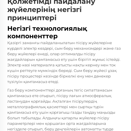
Қолжетімді пайдалану
жүйелерінің негізгі
принциптері
Негізгі технологиялық
компоненттер
Қазіргі заманғы пайдаланылатын пісіру жүйелеріне
күрделі электр көздері, сым беру механизмдері және газ
беру жүйелері енеді, олар оптималды пісіру
жағдайларын қамтамасыз ету үшін бірігіп жұмыс істейді.
Электр көзі материалға қатысты нақты кернеу мен ток
күшін реттеуге мүмкіндік береді. Сым беру жүйесі ұзақ
пісіру процестері кезінде біркелкі ену мен дәнекер
түзілуін қамтамасыз етеді.
Газ беру компоненттері доғаның тегіс сипаттамасын
қамтамасыз ете отырып, пісіру лағын атмосфералық
ластанудан қорғайды. Ақталған пісірулердің
металлографиялық қасиеттері мен сыртқы түрін
қамтамасыз ету үшін қорғағыш газды таңдау маңызды
болып табылады. Алдыңғы қатарлы жүйелер пісіру
параметрлері мен қоршаған орта жағдайларына
негізделе отырып, беру деңгейлерін автоматты түрде