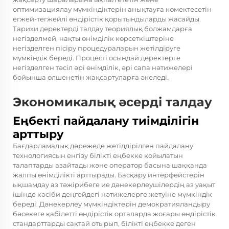
оптимизациялау мүмкіндіктерін анықтауға көмектесетін
егжей-тегжейлі өндірістік қорытындыларды жасайды.
Тарихи деректерді талдау теориялық болжамдарға
негізделмей, нақты өнімділік көрсеткіштеріне
негізделген пісіру процедураларын жетілдіруге
мүмкіндік береді. Процесті осындай деректерге
негізделген тәсіл әрі өнімділік, әрі сапа нәтижелері
бойынша өлшенетін жақсартуларға әкеледі.
Экономикалық әсерді талдау
Еңбекті пайдалану тиімділігін
арттыру
Бағдарламалық дәрежеде жетілдірілген пайдалану
технологиясын енгізу білікті еңбекке қойылатын
талаптарды азайтады және оператор басына шаққанда
жалпы өнімділікті арттырады. Басқару интерфейстерін
ықшамдау аз тәжірибеге ие дәнекерлеушілердің аз уақыт
ішінде кәсіби деңгейдегі нәтижелерге жетуіне мүмкіндік
береді. Дәнекерлеу мүмкіндіктерін демократияландыру
бәсекеге қабілетті өндірістік орталарда жоғары өндірістік
стандарттарды сақтай отырып, білікті еңбекке деген