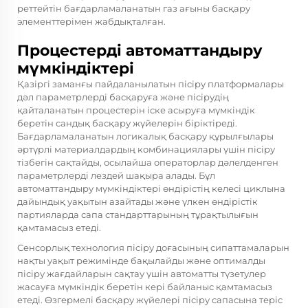
реттейтін бағдарламаланатын газ ағыны басқару
элементтерімен жабдықталған.
Процестерді автоматтандыру
мүмкіндіктері
Қазіргі заманғы пайдаланылатын пісіру платформалары
дәл параметрлерді басқаруға және пісірудің
қайталанатын процестерін іске асыруға мүмкіндік
беретін сандық басқару жүйелерін біріктіреді.
Бағдарламаланатын логикалық басқару құрылғылары
әртүрлі материалдардың комбинациялары үшін пісіру
тізбегін сақтайды, осылайша операторлар дәлелденген
параметрлерді лездей шақыра алады. Бұл
автоматтандыру мүмкіндіктері өндірістің келесі циклына
дайындық уақытын азайтады және үлкен өндірістік
партияларда сапа стандарттарының тұрақтылығын
қамтамасыз етеді.
Сенсорлық технология пісіру доғасының сипаттамаларын
нақты уақыт режимінде бақылайды және оптималды
пісіру жағдайларын сақтау үшін автоматты түзетулер
жасауға мүмкіндік беретін кері байланыс қамтамасыз
етеді. Өзгермелі басқару жүйелері пісіру сапасына теріс