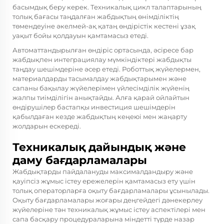
басымдық беру керек. Техникалық цикл талаптарының
толық бағасы таңдалған жабдықтың өнімділіктің
төмендеуіне әкелмей-ақ қатаң өндірістік кестені ұзақ
уақыт бойы қолдауын қамтамасыз етеді.
Автоматтандырылған өндіріс ортасында, әсіресе бар
жабдықпен интеграциялау мүмкіндіктері жабдықты
таңдау шешімдеріне әсер етеді. Роботтық жүйелермен,
материалдарды тасымалдау жабдықтарымен және
сапаны бақылау жүйелерімен үйлесімділік жүйенің
жалпы тиімділігін анықтайды. Алға қарай ойлайтын
өндірушілер бастапқы инвестиция шешімдерін
қабылдаған кезде жабдықтың кеңеюі мен жаңарту
жолдарын ескереді.
Техникалық дайындық және
даму бағдарламалары
Жабдықтарды пайдалануды максималдандыру және
қауіпсіз жұмыс істеу ережелерін қамтамасыз ету үшін
толық операторларға оқыту бағдарламалары ұсынылады.
Оқыту бағдарламалары жоғары деңгейдегі дәнекерлеу
жүйелеріне тән техникалық жұмыс істеу аспектілері мен
сапа басқару процедураларына міндетті түрде назар