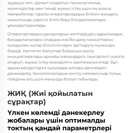
аударуы тиіс. Дамып отыратын технологиялық
мүмкіндіктер мен тиімді жұмыс істеу үшін ең жақсы
тәжірибелер туралы операторлардың білімін жаңарту
мақсатында үздіксіз білім беру бағдарламалары
ұйымдастырылады.
Операторлардың дағдыларын жетілдірудің құрылымдық
бағдарламалары олардың кәсіби даму мақсаттарын
қолдаумен қатар біліктіліктерін арттыруға мүмкіндік
береді. Көптеген бағыттар бойынша оқыту
инициативалары арнайы мамандарға тәуелділікті азайта
отырып, жұмыс істеу икемділігін қамтамасыз етеді. Бұл
адами ресурстарға салымдар жоғары деңгейдегі
дәнекерлеу технологияларын енгізу нәтижесінде толық
пайданы алу үшін маңызды болып табылады.
ЖИҚ (Жиі қойылатын
сұрақтар)
Үлкен көлемді дәнекерлеу
жобалары үшін оптималды
токтың қандай параметрлері