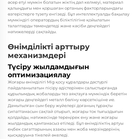
әсер етуі мүмкін болатын жіктің дәл келмеуі, материал
қалыңдығы мен қоршаған ортаның факторларындағы
өзгерістерге түзету енгізеді. Бұл интеллектуалды бақылау
мүмкіндігі оператордың біліктілігіне қойылатын
талаптарды төмендетеді және кәсіби деңгейдегі
нәтижелерді сақтайды.
Өнімділікті арттыру
механизмдері
Түсіру жылдамдығын
оптимизациялау
Жоғары өнімділігі
Mig қосу құралдары
дәстүрлі
пайдаланылатын пісіру әдістерімен салыстырғанда
құрылымдық жобаларды тез аяқтауға мүмкіндік беретін
жоғары деңгейдегі металл бөліну көрсеткішіне ие.
Дамытылған сым беру жүйелері доғаның тұрақты
сипаттамасын сақтай отырып, жоғары ток тығыздығын
қолдайды, нәтижесінде тереңірек ену және жоғары
жылдамдық қамтамасыз етіледі. Бұл өнімділіктің артуы
еңбек сағаттарының азаюы мен жоба мерзімдерінің
қысқаруына тікелей әкеледі.