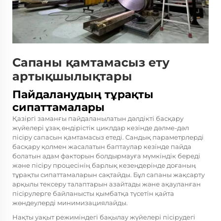
Сапаны қамтамасыз ету
артықшылықтары
Пайдаланудың тұрақты
сипаттамалары
Қазіргі заманғы пайдаланылатын дәлдікті басқару
жүйелері ұзақ өндірістік циклдар кезінде дәлме-дәл
пісіру сапасын қамтамасыз етеді. Сандық параметрлерді
басқару қолмен жасалатын баптаулар кезінде пайда
болатын адам факторын болдырмауға мүмкіндік береді
және пісіру процесінің барлық кезеңдерінде доғаның
тұрақты сипаттамаларын сақтайды. Бұл сапаны жақсарту
арқылы тексеру талаптарын азайтады және ақауланған
пісірулерге байланысты қымбатқа түсетін қайта
жөндеулерді минимизациялайды.
Нақты уақыт режиміндегі бақылау жүйелері пісірудегі