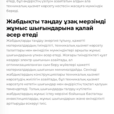
етеді, бұл өндірістің үзілуін азайтатын алдын ала
техникалық қызмет көрсету кестесін жасауға мүмкіндік
береді.
Жабдықты таңдау ұзақ мерзімді
жұмыс шығындарына қалай
әсер етеді
Жабдықтарды таңдау энергия тұтыну, қажетті
материалдардың тиімділігі, техникалық қызмет көрсету
талаптары мен өнімділік мүмкіндіктері арқылы жұмыс
шығындарына үлкен әсер етеді. Жоғары тиімділіктегі қуат
көздері электр шығынын азайтады, ал
оптимизацияланған сым беру жүйелері қажетті
материалдардың шығынын минималдайды. Сенімді
жабдықтардың конструкциялары техникалық қызмет
көрсетудің жиілігін азайтады, бұл техникалық қызмет
көрсетуге кететін шығындар мен өндірістің тоқтап қалуын
төмендетеді. Толық шығындарды талдау күтілетін
жабдықтардың жұмыс істеу мерзімі бойынша бастапқы
инвестицияларды, жұмыс шығындарын және өнімділікті
арттыруды ескеруі тиіс.