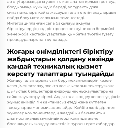
әр өтуі арасындағы уақытты көп алатын қолмен реттеуді
болдырмақа мүмкіндік береді, ал тұрақты доға
сипаттамалары қайта жасауды талап ететін ақаулардың
пайда болу ықтималдығын төмендетеді.
Интеграцияланған сапа бақылауы ақаулы
біріктірулердің өндіріс процесіне өтуіне жол бермейді
және жоба кестесін ұзартатын қымбатқа түсетін түзету
процедураларынан құтқарады.
Жоғары өнімділіктегі біріктіру
жабдықтарын қолдану кезінде
қандай техникалық қызмет
көрсету талаптары туындайды
Жөндеу талаптарына сым беру механизмдерін кезең-
кезеңімен тазалау, электр қосылыстарын тексеру және
шығыстық бөлшектерді өндірушінің нұсқаулықтарына
сәйкес ауыстыру кіреді. Алдын ала жөндеу кестесі үздіксіз
жұмыс өнімділігін қамтамасыз етеді және күтпеген
тоқтауларды минимизациялайды. Кейбір жетілдірілген
жүйелер компоненттердің жағдайын бақылайтын
диагностикалық мүмкіндіктерді қамтиды және
болашақтағы жөндеу қажеттілігі туралы ерте хабардар