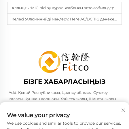
Алдыңғы :
MIG пісіру құрал-жабдығы автомобильдерді жөндеуде дәлдікті арттыра алама?
Келесі :
Алюминийді меңгеру: Неге AC/DC TIG дәнекерлеу құрылғысы міндетті талап болып табылады
БІЗГЕ ХАБАРЛАСЫҢЫЗ
Add: Қытай Республикасы, Цзянсу облысы, Сучжоу
қаласы, Куншан қоршағы, Хай-тек жолы, Шинтан жолы
№583. Поста коды: 215316
Тел:
+86-137 6186 0079
We value your privacy
Электрондық пошта:
[email protected]
We use cookies and similar tools to provide our services.