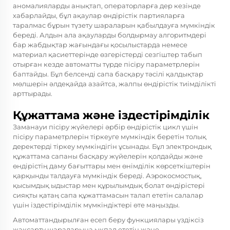
аномалияларды анықтап, операторларға дер кезінде
хабарлайды, бұл ақаулар өндірістік партияларға
таралмас бұрын түзету шараларын қабылдауға мүмкіндік
береді. Алдын ала ақауларды болдырмау алгоритмдері
бар жабдықтар жағындағы қосылыстарда немесе
материал қасиеттерінде өзгерістерді сезгіштер табып
отырған кезде автоматты түрде пісіру параметрлерін
баптайды. Бұл белсенді сапа басқару тәсілі қалдықтар
мөлшерін әлдеқайда азайтса, жалпы өндірістік тиімділікті
арттырады.
Құжаттама және іздестірімділік
Заманауи пісіру жүйелері әрбір өндірістік цикл үшін
пісіру параметрлерін тіркеуге мүмкіндік беретін толық
деректерді тіркеу мүмкіндігін ұсынады. Бұл электрондық
құжаттама сапаны басқару жүйелерін қолдайды және
өндірістің даму бағыттары мен өнімділік көрсеткіштерін
қарқынды талдауға мүмкіндік береді. Аэрокосмостық,
қысымдық ыдыстар мен құрылымдық болат өндірістері
сияқты қатаң сапа құжаттамасын талап ететін салалар
үшін іздестірімділік мүмкіндіктері өте маңызды.
Автоматтандырылған есеп беру функциялары үздіксіз
жақсарту шараларына ықпал ететін және