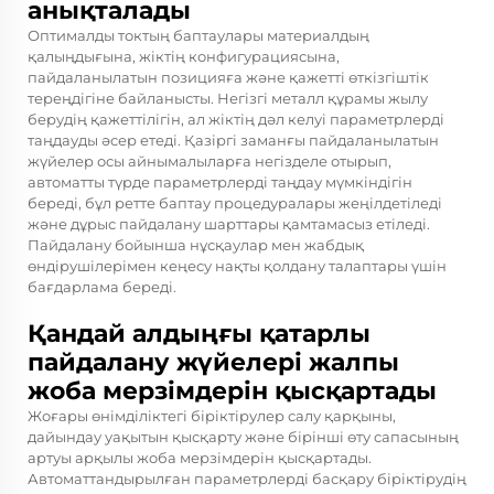
анықталады
Оптималды токтың баптаулары материалдың
қалыңдығына, жіктің конфигурациясына,
пайдаланылатын позицияға және қажетті өткізгіштік
тереңдігіне байланысты. Негізгі металл құрамы жылу
берудің қажеттілігін, ал жіктің дәл келуі параметрлерді
таңдауды әсер етеді. Қазіргі заманғы пайдаланылатын
жүйелер осы айнымалыларға негізделе отырып,
автоматты түрде параметрлерді таңдау мүмкіндігін
береді, бұл ретте баптау процедуралары жеңілдетіледі
және дұрыс пайдалану шарттары қамтамасыз етіледі.
Пайдалану бойынша нұсқаулар мен жабдық
өндірушілерімен кеңесу нақты қолдану талаптары үшін
бағдарлама береді.
Қандай алдыңғы қатарлы
пайдалану жүйелері жалпы
жоба мерзімдерін қысқартады
Жоғары өнімділіктегі біріктірулер салу қарқыны,
дайындау уақытын қысқарту және бірінші өту сапасының
артуы арқылы жоба мерзімдерін қысқартады.
Автоматтандырылған параметрлерді басқару біріктірудің