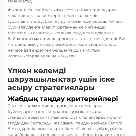
төмендетеді.
Жылу кірісін азайту жылуға сезімтал материалдарды
механикалық қасиеттерін немесе өлшемдік
тұрақтылықты бұзбай пісіруге мүмкіндік береді. Төменгі
бұрмалау деңгейлері пісіргеннен кейінгі өңдеу
талаптарын азайтады және өлшемдік түзетулермен
байланысты материалдардың шығынын төмендетеді. Бұл
материалдық үнемдеу қымбатқа түсетін қорытпалар
немесе дәл өңделген бөлшектерді қамтитын
қолданыстарда ерекше маңызды.
Үлкен көлемді
шаруашылықтар үшін іске
асыру стратегиялары
Жабдық таңдау критерийлері
Сәтті енгізу материалдардың сипаттамалары,
бұйымдардың конфигурациялары және сапа
стандарттарын қамтитын өндірістік талаптарды мұқият
талдаудан басталады. Жабдықты таңдау кезінде белгілі
бір өндірістік шығындарға тікелей шешім қабылдайтын
және болашақта кеңеюге икемділік беретін қасиеттерге