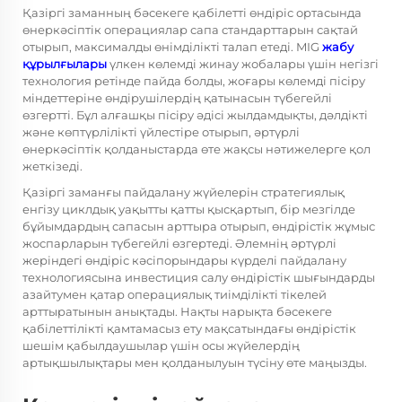
Қазіргі заманның бәсекеге қабілетті өндіріс ортасында
өнеркәсіптік операциялар сапа стандарттарын сақтай
отырып, максималды өнімділікті талап етеді. MIG
жабу
құрылғылары
үлкен көлемді жинау жобалары үшін негізгі
технология ретінде пайда болды, жоғары көлемді пісіру
міндеттеріне өндірушілердің қатынасын түбегейлі
өзгертті. Бұл алғашқы пісіру әдісі жылдамдықты, дәлдікті
және көптүрлілікті үйлестіре отырып, әртүрлі
өнеркәсіптік қолданыстарда өте жақсы нәтижелерге қол
жеткізеді.
Қазіргі заманғы пайдалану жүйелерін стратегиялық
енгізу циклдық уақытты қатты қысқартып, бір мезгілде
бұйымдардың сапасын арттыра отырып, өндірістік жұмыс
жоспарларын түбегейлі өзгертеді. Әлемнің әртүрлі
жеріндегі өндіріс кәсіпорындары күрделі пайдалану
технологиясына инвестиция салу өндірістік шығындарды
азайтумен қатар операциялық тиімділікті тікелей
арттыратынын анықтады. Нақты нарықта бәсекеге
қабілеттілікті қамтамасыз ету мақсатындағы өндірістік
шешім қабылдаушылар үшін осы жүйелердің
артықшылықтары мен қолданылуын түсіну өте маңызды.