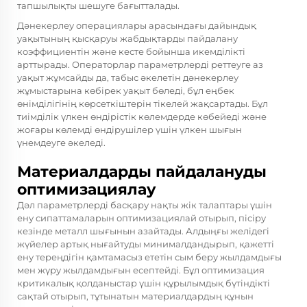
тапшылықты шешуге бағытталады.
Дәнекерлеу операциялары арасындағы дайындық
уақытының қысқаруы жабдықтарды пайдалану
коэффициентін және кесте бойынша икемділікті
арттырады. Операторлар параметрлерді реттеуге аз
уақыт жұмсайды да, табыс әкелетін дәнекерлеу
жұмыстарына көбірек уақыт бөледі, бұл еңбек
өнімділігінің көрсеткіштерін тікелей жақсартады. Бұл
тиімділік үлкен өндірістік көлемдерде көбейеді және
жоғары көлемді өндірушілер үшін үлкен шығын
үнемдеуге әкеледі.
Материалдарды пайдалануды
оптимизациялау
Дәл параметрлерді басқару нақты жік талаптары үшін
ену сипаттамаларын оптимизациялай отырып, пісіру
кезінде металл шығынын азайтады. Алдыңғы желідегі
жүйелер артық нығайтуды минималдандырып, қажетті
ену тереңдігін қамтамасыз ететін сым беру жылдамдығы
мен жүру жылдамдығын есептейді. Бұл оптимизация
критикалық қолданыстар үшін құрылымдық бүтіндікті
сақтай отырып, тұтынатын материалдардың құнын