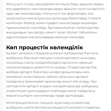
Импульсті пісіру мөлшерленген жылу беру арқылы терең
ену дәрежесін максималдандыру арқылы түсім тиімділігін
одан әрі жақсартады. Импульсті ток формалары аса
қызулықтың жиналуынсыз қалыңдау бөліктерді пісіруге
мүмкіндік береді және күрделі жинақтарда өлшемдік
тұрақтылықты сақтайды. Бұл дамытылған мүмкіндіктер
жылдамдық пен дәлдік өзекті талап болып табылатын
құрылымдық жасалымдарда ерекше маңызды.
Көп процестік көлемділік
Қазіргі заманғы пайдаланылатын жабдықтар бір ғана
жабдықта бірнеше процесс мүмкіндіктерін ұсынады,
осылайша нақты қолданбаларға арналған ерекше
машиналардың қажеттілігін жояды. Операторлар бір
жобада әртүрлі біріктіру конфигурациялары мен
материал талаптарына сәйкес келу үшін әртүрлі
пайдалану режимдері арасында жеңіл өте алады. Бұл
көптүрлілік әртүрлі өндіріс жағдайларында жабдыққа
инвестиция шығындарын азайтады және пайдалану
көрсеткіштерін максималды түрде арттырады.
Интеграцияланған процесс ауыстыру қолжетімді
жабдықты қайта баптаусыз өндірістің өзгеріп отыратын