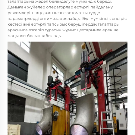
талаптарына жедел бейімделуге мүмкіндік береді.
Дамыған жүйелер операторлар әртүрлі пайдалану
режимдерін таңдаған кезде автоматты түрде
параметрлерді оптимизациялайды. Бұл мүмкіндік өндіріс
кестесі жиі әртүрлі тапсырыс берушілердің талаптары
арасында өзгеріп тұратын жұмыс цехтарында ерекше
маңызды болып табылады.