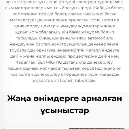
асып кету қорғауы және әртүрлі электрод түрлері мен
сым материалдарымен сыйласуы кіреді. Жабдық болат,
коррозияға төзімді болат, алюминий және басқа
металдарды дәнекерлеуге арналған, сондықтан ол
дәнекерлеу цехтары, жөндеу жұмыстары және
құрылыс жобалары үшін бағасыз құрал болып
табылады. Оның қолданылу аясы автомобиль
жөндеуінен бастап, конструкциялық дәнекерлеуге,
трубаларды орнатуға, өнеркәсіптік металл өңдеуге
дейін және жалпы өндіріс процестеріне дейін кең
таралған, бұл MIG-TIG доғалықты дәнекерлеу
машинасының көпмақсаттылығын көрсетеді және ол
кез келген дәнекерлеу операциясы үшін маңызды
инвестиция болып табылады.
Жаңа өнімдерге арналған
ұсыныстар