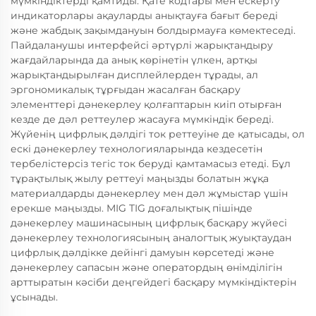
мүмкіндіктерді қамтиды. Қате кодтары мен ескерту
индикаторлары ақауларды анықтауға бағыт береді
және жабдық зақымдануын болдырмауға көмектеседі.
Пайдаланушы интерфейсі әртүрлі жарықтандыру
жағдайларында да анық көрінетін үлкен, артқы
жарықтандырылған дисплейлерден тұрады, ал
эргономикалық тұрғыдан жасалған басқару
элементтері дәнекерлеу қолғаптарын киіп отырған
кезде де дәл реттеулер жасауға мүмкіндік береді.
Жүйенің цифрлық дәлдігі ток реттеуіне де қатысады, ол
ескі дәнекерлеу технологияларында кездесетін
тербелістерсіз тегіс ток беруді қамтамасыз етеді. Бұл
тұрақтылық жылу реттеуі маңызды болатын жұқа
материалдарды дәнекерлеу мен дәл жұмыстар үшін
ерекше маңызды. MIG TIG доғалықтық пішінде
дәнекерлеу машинасының цифрлық басқару жүйесі
дәнекерлеу технологиясының аналогтық жуықтаудан
цифрлық дәлдікке дейінгі дамуын көрсетеді және
дәнекерлеу сапасын және оператордың өнімділігін
арттыратын кәсіби деңгейдегі басқару мүмкіндіктерін
ұсынады.