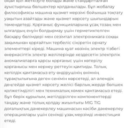
оңай қол жеткізуге болады және стандартталған
ауыстырғыш бөлшектер қолданылады. Бұл жобалау
философиясы машина қызмет мерзімі бойынша тоқтату
уақытын азайтады және қызмет көрсету шығындарын
төмендетеді. Қорғаныс функцияларына ұсақ тозаң мен
ылғалдың енуін болдырмау үшін герметиктелген
басқару бөлімдері мен сезімтал электроникаға соққы
зақымынан қорғайтын тербеліс сіңіретін орнату
элементтері кіреді. Машина қуат көзінің электр тізбегі
өнеркәсіптік электр желілерінде кездесетін электрлік
аномалияларға қарсы қорғаныс үшін көтерілу
қорғанысы мен кернеу реттеуін қамтиды. Толық
кепілдік қамтамасыз ету өндірушінің өнімнің
тұрақтылығына деген сенімін көрсетеді, ал әлемдік
деңгейде қызмет көрсету желісі барлық жерде бөлшек
қолжетімділігі мен техникалық көмек қамтамасыз етеді.
Бұл берік құрылым, жетілдірілген компоненттерді
таңдау және толық қолдау жиынтығы MIG TIG
доғалықтық дәнекерлеу машинасын кәсіби дәнекерлеу
операциялары үшін сенімді ұзақ мерзімді инвестиция
етеді.