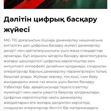
Дәлітін цифрық басқару
жүйесі
MIG TIG доғалықтық пішінде дәнекерлеу машинасына
енгізілген дәл цифрлық басқару жүйесі дәнекерлеу
дәлдігі мен қайталанушылығы үшін жаңа стандарттар
орнатады. Бұл алдыңғы қатарлы басқару архитектурасы
жоғары шешімділікті цифрлық көрсеткіштер мен
интуитивті интерфейс дизайнын қолданады, сондықтан
операторлар барлық дәнекерлеу параметрлерін толық
бақылай алады. Жүйеде кернеу, ток күші, сым беру
жылдамдығы және газ ағысы үшін бөлек басқару
тізбектері бар, әрқайсысында тәуелсіз реттеу
мүмкіндігі мен нақты уақытта бақылау қолданылады.
Цифрлық көрсеткіштер нақты дәнекерлеу
жағдайларын өте жоғары дәлдікпен көрсетеді,
сондықтан операторлар белгілі бір материалдарға