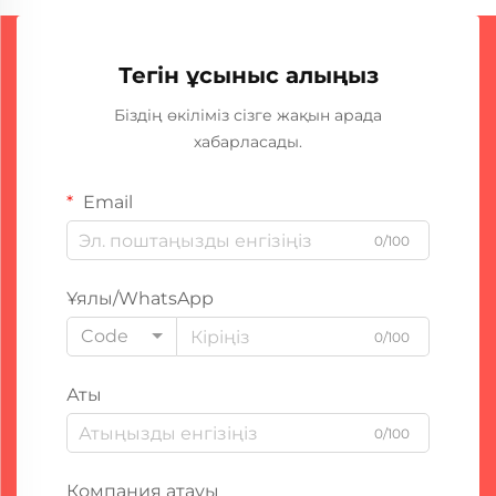
Тегін ұсыныс алыңыз
Біздің өкіліміз сізге жақын арада
хабарласады.
Email
0/100
Ұялы/WhatsApp
Code
0/100
Аты
0/100
Компания атауы