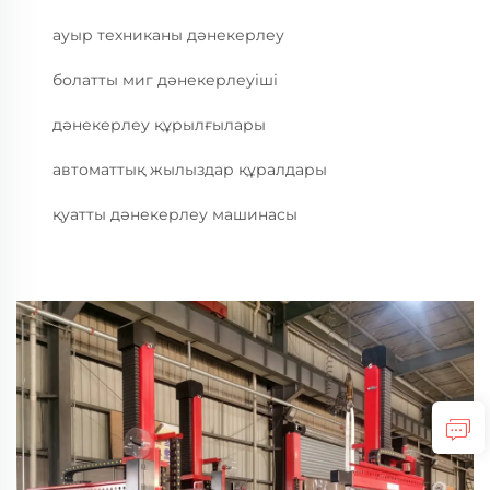
ауыр техниканы дәнекерлеу
болатты миг дәнекерлеуіші
дәнекерлеу құрылғылары
автоматтық жылыздар құралдары
қуатты дәнекерлеу машинасы