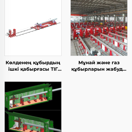
Көлденең құбырдың
Мұнай және газ
ішкі қабырғасы ТІГ
құбырларын жабуды
жабдықтары
жабу TIG дәнекерлеу
машинасы