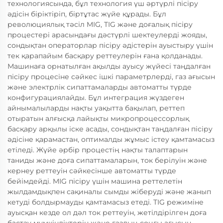
технологиясында, бұл технология үш әртүрлі пісіру
әдісін біріктіріп, біртұтас жүйе құрады. Бұл
революциялық тәсіл MIG, TIG және доғалық пісіру
процестері арасындағы дәстүрлі шектеулерді жояды,
сондықтан операторлар пісіру әдістерін ауыстыру үшін
тек қарапайым басқару реттеулерін ғана қолданады.
Машинаға орнатылған ақылды ауысу жүйесі таңдалған
пісіру процесіне сәйкес ішкі параметрлерді, газ ағысын
және электрлік сипаттамаларды автоматты түрде
конфигурациялайды. Бұл интеграция жүздеген
айнымалыларды нақты уақытта бақылап, реттеп
отыратын алғысқа лайықты микропроцессорлық
басқару арқылы іске асады, сондықтан таңдалған пісіру
әдісіне қарамастан, оптималды жұмыс істеу қамтамасыз
етіледі. Жүйе әрбір процестің нақты талаптарын
таниды және доға сипаттамаларын, ток берілуін және
кернеу реттеуін сәйкесінше автоматты түрде
бейімдейді. MIG пісіру үшін машина реттелетін
жылдамдықпен сақиналы сымды жіберуді және жанып
кетуді болдырмауды қамтамасыз етеді. TIG режиміне
ауысқан кезде ол дәл ток реттеуін, жетілдірілген доға