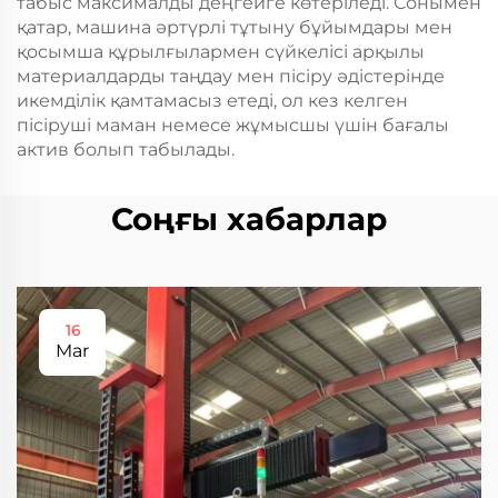
табыс максималды деңгейге көтеріледі. Сонымен
қатар, машина әртүрлі тұтыну бұйымдары мен
қосымша құрылғылармен сүйкелісі арқылы
материалдарды таңдау мен пісіру әдістерінде
икемділік қамтамасыз етеді, ол кез келген
пісіруші маман немесе жұмысшы үшін бағалы
актив болып табылады.
Соңғы хабарлар
16
Mar