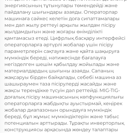
энергиясының тұтынулары төмендейді және
пайдалану шығындары азаяды. Операторлар
машинаға сәйкес келетін доға сипаттамалары
мен дәл жылу реттеуі арқылы жылдам пісіру
жылдамдығын және жоғары өнімділікті
қамтамасыз етеді. Цифрлық басқару интерфейсі
операторларға әртүрлі жобалар үшін пісіру
параметрлерін сақтауға және қайта шақыруға
мүмкіндік береді, нәтижесінде бағалауға
негізделген шешім қабылдау жойылады және
материалдардың шығыны азаяды. Сапаның
жақсаруы бірден байқалады, себебі машина аз
шашыраумен таза пісірулерді жасайды және
жақсы тереңдікке түсуін дәл реттейді. MIG-TIG-
доғалық пісіру машинасының көпфункциялығы
операторларға жабдықты ауыстырмай, кеңірек
жобалар диапазонын орындауға мүмкіндік
береді, бұл жұмыс мүмкіндіктерін және табыс
потенциалын арттырады. Тұрақты инверторлық
конструкциясы арқасында жөндеу талаптары