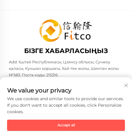
БІЗГЕ ХАБАРЛАСЫҢЫЗ
Add: Қытай Республикасы, Цзянсу облысы, Сучжоу
қаласы, Куншан қоршағы, Хай-тек жолы, Шинтан жолы
№583. Поста коды: 215316
Тел:
+86-137 6186 0079
We value your privacy
Электрондық пошта:
[email protected]
We use cookies and similar tools to provide our services.
If you don't want to accept all cookies, click Personalize
cookies.
Copyright © 2026 Faith-Han Intelligent Technology Co., Ltd.
Барлық құқықтар сақталған. -
Жеке деректерді қорғау
саясаты
Accept all