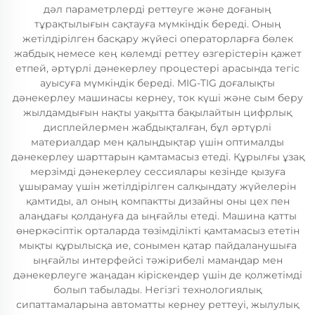
дәл параметрлерді реттеуге және доғаның
тұрақтылығын сақтауға мүмкіндік береді. Оның
жетілдірілген басқару жүйесі операторларға бөлек
жабдық немесе кең көлемді реттеу өзгерістерін қажет
етпей, әртүрлі дәнекерлеу процестері арасында тегіс
ауысуға мүмкіндік береді. MIG-TIG доғалықты
дәнекерлеу машинасы кернеу, ток күші және сым беру
жылдамдығын нақты уақытта бақылайтын цифрлық
дисплейлермен жабдықталған, бұл әртүрлі
материалдар мен қалыңдықтар үшін оптималды
дәнекерлеу шарттарын қамтамасыз етеді. Құрылғы ұзақ
мерзімді дәнекерлеу сессиялары кезінде қызуға
ұшырамау үшін жетілдірілген салқындату жүйелерін
қамтиды, ал оның компактты дизайны оны цех пен
алаңдағы қолдануға да ыңғайлы етеді. Машина қатты
өнеркәсіптік орталарда төзімділікті қамтамасыз ететін
мықты құрылысқа ие, сонымен қатар пайдаланушыға
ыңғайлы интерфейсі тәжірибелі мамандар мен
дәнекерлеуге жаңадан кіріскендер үшін де қолжетімді
болып табылады. Негізгі технологиялық
сипаттамаларына автоматты кернеу реттеуі, жылулық