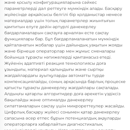
және қосылу конфигурацияларына сәйкес
параметрлерді дәл реттеуге мүмкіндік алады. Басқару
жүйесінде әрқайсысы белгілі бір қолданыстар немесе
материалдар үшін толық параметрлер жиынтығын
қамтитын елуге дейін әртүрлі дәнекерлеу
бағдарламаларын сақтауға арналған есте сақтау
функциялары бар. Бұл бағдарламаланатын мүмкіндік
қайталанатын жобалар үшін дайындық уақытын жояды
және бірнеше операторлар мен жұмыс сменалары
бойынша тұрақты нәтижелерді қамтамасыз етеді.
Жүйенің адаптивті реакция технологиясы доға
ұзындығы, материал қалыңдығы және сыртқы
жағдайлардағы ауытқуларды автоматты түрде
компенсациялайды, соның арқасында барлық процеске
қатысты тұрақты дәнекерлеу жағдайлары сақталады.
Алдыңғы қатарлы алгоритмдер доға әрекетін үздіксіз
бақылайды және оптималды дәнекерлеу
сипаттамаларын сақтау үшін микрореттеулер жасайды.
Цифрлық басқару жүйесі сонымен қатар дәнекерлеу
сапасына әсер етпес бұрын потенциалдық ақауларды
операторларға хабарлайтын диагностикалық