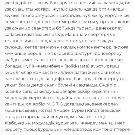
жетілдірілген жылу басқару технологиясын қамтиды, ол
ұзақ уақытты жоғары жұмыс циклында да оптималды
жұмыс температурасын сақтайды. Бұл жылу қорғанысы
компоненттердің қызмет мерзімін қатты ұзартады және
ұзақ жұмыс сеанстары бойында тұрақты дәнекерлеу
сапасын қамтамасыз етеді. Машина инверторлық
технологиясын қолданады, ол тозуға және ақауға
склонды көптеген механикалық компоненттерді жоюға
мүмкіндік береді, нәтижесінде дәстүрлі дәнекерлеу
жабдығымен салыстырғанда жоғары сенімділікке ие
болады. Күйік-жағынбаған (solid-state) ауыстырғыш
құрылғылар кемімісіз миллиондаған жұмыс циклын
қамтамасыз етеді, ал цифрлық басқару тізбектері ұзақ
уақыт бойы дәлдік калибрлеуін сақтайды. Өндіріс
кезінде сапа бақылау шаралары әрбір құрылғының
модельдік жергілікті жағдайларда сынақтан өткізілуін
қамтиды, ол әрбір MIG TIG доғалықтық дәнекерлеу
машинасының жеткізілмеден бұрын қатал өнімділік
стандарттарына сай келуін қамтамасыз етеді.
Жабдықтың модульдік құрылымы жөндеу мен қызмет
көрсету процедураларын жеңілдетеді, компоненттерге