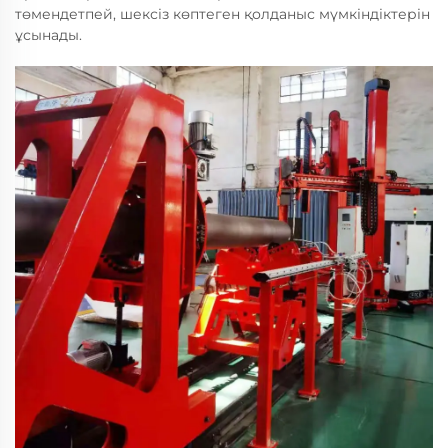
төмендетпей, шексіз көптеген қолданыс мүмкіндіктерін
ұсынады.