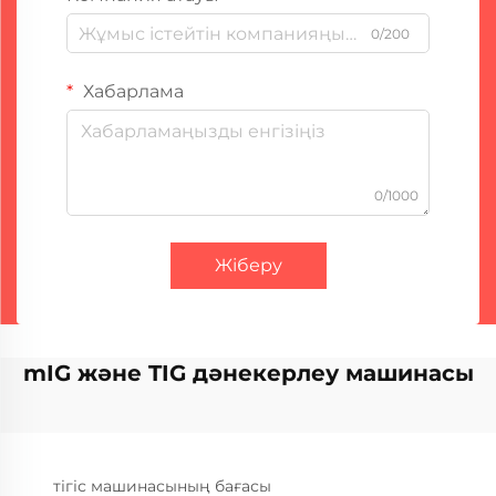
0/200
Хабарлама
0/1000
Жіберу
mIG және TIG дәнекерлеу машинасы
тігіс машинасының бағасы