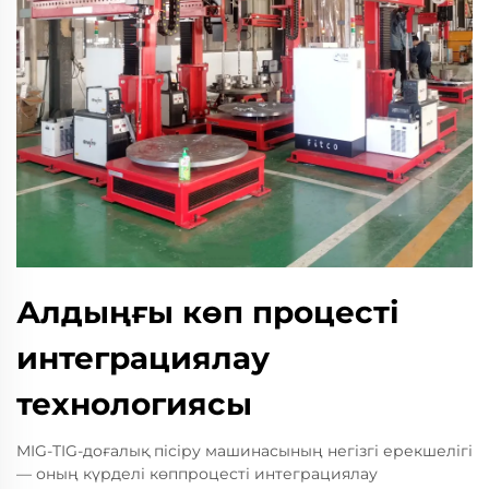
Алдыңғы көп процесті
интеграциялау
технологиясы
MIG-TIG-доғалық пісіру машинасының негізгі ерекшелігі
— оның күрделі көппроцесті интеграциялау