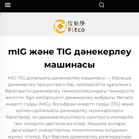
mIG және TIG дәнекерлеу
машинасы
MIG-TIG доғалықты дәнекерлеу машинасы — бірнеше
дәнекерлеу процестерін бір, көпмақсатты құрылғыға
біріктіретін дәнекерлеу технологиясындағы төңкерістік
жетістік. Бұл көппроцесті дәнекерлеу жабдығы Металл
инертті газды (MIG), Вольфрам инертті газды (TIG) және
қолмен доғалықты дәнекерлеу мүмкіндіктерін
біріктіреді, ол дәнекерлеушілерге шектеусіз икемділік
пен тиімділік қамтамасыз етеді. Машина жоғары
деңгейдегі инверторлық технологияны қолданып
жұмыс істейді, бұл барлық дәнекерлеу режімдерінде