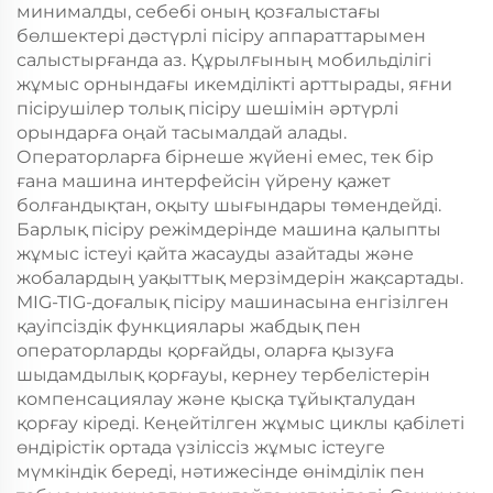
минималды, себебі оның қозғалыстағы
бөлшектері дәстүрлі пісіру аппараттарымен
салыстырғанда аз. Құрылғының мобильділігі
жұмыс орнындағы икемділікті арттырады, яғни
пісірушілер толық пісіру шешімін әртүрлі
орындарға оңай тасымалдай алады.
Операторларға бірнеше жүйені емес, тек бір
ғана машина интерфейсін үйрену қажет
болғандықтан, оқыту шығындары төмендейді.
Барлық пісіру режімдерінде машина қалыпты
жұмыс істеуі қайта жасауды азайтады және
жобалардың уақыттық мерзімдерін жақсартады.
MIG-TIG-доғалық пісіру машинасына енгізілген
қауіпсіздік функциялары жабдық пен
операторларды қорғайды, оларға қызуға
шыдамдылық қорғауы, кернеу тербелістерін
компенсациялау және қысқа тұйықталудан
қорғау кіреді. Кеңейтілген жұмыс циклы қабілеті
өндірістік ортада үзіліссіз жұмыс істеуге
мүмкіндік береді, нәтижесінде өнімділік пен