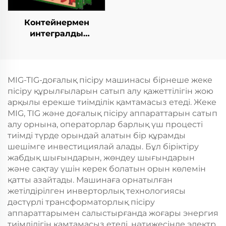
Контейнермен
интегралды
қозғалыспазdyк
көбейту станциясы
MIG-TIG-доғалық пісіру машинасы бірнеше жеке
пісіру құрылғыларын сатып алу қажеттілігін жою
арқылы ерекше тиімділік қамтамасыз етеді. Жеке
MIG, TIG және доғалық пісіру аппараттарын сатып
алу орнына, операторлар барлық үш процесті
тиімді түрде орындай алатын бір құрамды
шешімге инвестициялай алады. Бұл біріктіру
жабдық шығындарын, жөндеу шығындарын
және сақтау үшін керек болатын орын көлемін
қатты азайтады. Машинаға орнатылған
жетілдірілген инверторлық технологиясы
дәстүрлі трансформаторлық пісіру
аппараттарымен салыстырғанда жоғары энергия
тиімділігін қамтамасыз етеді, нәтижесінде электр