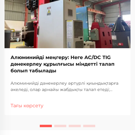
Алюминийді меңгеру: Неге AC/DC TIG
дәнекерлеу құрылғысы міндетті талап
болып табылады
Алюминийді дәнекерлеу әртүрлі қиындықтарға
әкеледі, олар арнайы жабдықты талап етеді;
сондықтан кәсіби нәтижелерге қол жеткізу үшін
дәнекерлеу технологиясын таңдау өте маңызды.
Тағы көрсету
Алюминийдің металлургиялық қасиеттері — оның
жоғары жылу өткізгіштігі, тот басу...