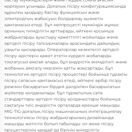
бастау мүмкіндіктерін және газдың соңғы ағысын
қорғауын ұсынады. Доғалық пісіру конфигурациясында
құрылғы қыздыру бастау функциясын және
электродтың жабысуын болдырмау қызметін
қамтамасыз етеді. Бұл көппроцесті мүмкіндік жұмыс
орнының тиімділігін арттырады, өйткені қосымша
жабдықтарды ауыстыру қажеттілігі жойылады және
әртүрлі пісіру тапсырмалары арасындағы дайындық
уақыты қысқарады. Операторлар кезектесіп әртүрлі
пісіру әдістерін қажет ететін күрделі жобаларды
тоқтатусыз аяқтай алады, бұл өндірістік өнімділікті және
жобаның аяқталу мерзімін қатты жақсартады. Бұл
технология әртүрлі пісіру процестері бойынша тұрақты
пісіру сапасын қамтамасыз етеді, өйткені әрбір пісіру
режімін басқаратын бірдей дәлдікпен басқарылатын
жүйелер қолданылады. Бұл тұрақтылық сапа
стандарттары әртүрлі пісіру қолданыстары бойынша
сақталуы тиіс өндірістік орталарда ерекше маңызды.
MIG-TIG-доғалық пісіру машинасының интеграциялау
технологиясы пісіру жабдықтарының дизайнында
маңызды жетістік болып табылады: ол жеке пісіру
процестерінің қандай да бірінің өнімділігін