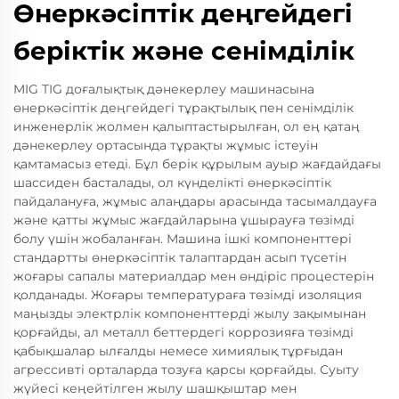
Өнеркәсіптік деңгейдегі
беріктік және сенімділік
MIG TIG доғалықтық дәнекерлеу машинасына
өнеркәсіптік деңгейдегі тұрақтылық пен сенімділік
инженерлік жолмен қалыптастырылған, ол ең қатаң
дәнекерлеу ортасында тұрақты жұмыс істеуін
қамтамасыз етеді. Бұл берік құрылым ауыр жағдайдағы
шассиден басталады, ол күнделікті өнеркәсіптік
пайдалануға, жұмыс алаңдары арасында тасымалдауға
және қатты жұмыс жағдайларына ұшырауға төзімді
болу үшін жобаланған. Машина ішкі компоненттері
стандартты өнеркәсіптік талаптардан асып түсетін
жоғары сапалы материалдар мен өндіріс процестерін
қолданады. Жоғары температураға төзімді изоляция
маңызды электрлік компоненттерді жылу зақымынан
қорғайды, ал металл беттердегі коррозияға төзімді
қабықшалар ылғалды немесе химиялық тұрғыдан
агрессивті орталарда тозуға қарсы қорғайды. Суыту
жүйесі кеңейтілген жылу шашқыштар мен