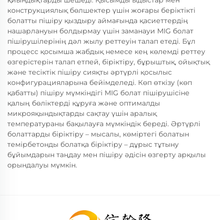
қиындықтарды шешеді. Қысымды ыдыстар мен
конструкциялық бөлшектер үшін жоғары беріктікті
болатты пішіру қыздыру аймағында қасиеттердің
нашарлануын болдырмау үшін заманауи MIG болат
пішірушілерінің дәл жылу реттеуін талап етеді. Бұл
процесс қосымша жабдық немесе кең көлемді реттеу
өзгерістерін талап етпей, біріктіру, бұрыштық, ойықтық
және тесіктік пішіру сияқты әртүрлі қосылыс
конфигурацияларына бейімделеді. Көп өткізу (көп
қабатты) пішіру мүмкіндігі MIG болат пішірушісіне
қалың бөліктерді құруға және оптималды
микрояқындықтарды сақтау үшін аралық
температураны бақылауға мүмкіндік береді. Әртүрлі
болаттарды біріктіру – мысалы, көміртегі болатын
темірбетонды болатқа біріктіру – дұрыс тұтыну
бұйымдарын таңдау мен пішіру әдісін өзгерту арқылы
орындалуы мүмкін.