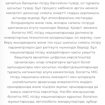
қатаятын балқыған пісіру бассейнін түзеді, ол тұрақты
қосылыс түзеді. Бұл процесс көбінесе аргон немесе
көміртегі диоксиді сияқты инертті газдың қорғанысы
астында жүреді, бұл атмосфералық ластануды
болдырмауға және таза, жоғары сапалы пісіруді
қамтамасыз етуге мүмкіндік береді. Қазіргі заманғы
болатты MIG пісіру машиналарында дәлмеңгір
инверторлық технология қолданылады, ол кернеу, сым
беру жылдамдығы және ток күші шығысы сияқты пісіру
параметрлерін дәл реттеуге мүмкіндік береді. Бұл
машиналарда пісіру жағдайларын нақты уақытта
бақылауға арналған цифрлық көрсеткіштер
орналасқан, олар операторға әртүрлі болат
қалыңдықтары мен қосылыс конфигурацияларында
тұрақты нәтижелер алуға көмектеседі. Болатты MIG
пісіру машинасы өзінің икемділігі мен қолдануға
ыңғайлылығы арқасында өнеркәсіптік өндіріс
орындарында және кішірек жұмыс орындарында да
жақсы көрсеткіш көрсетеді. Кәсіби жасаушылар
болатты MIG пісіру машиналарын құрылыс болатын
жұмыстарында, автомобиль жөндеулерінде, құбыр