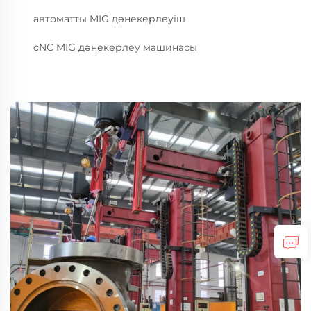
автоматты MIG дәнекерлеуіш
cNC MIG дәнекерлеу машинасы