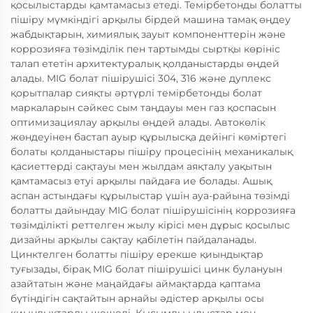
қосылыстарды қамтамасыз етеді. Темірбетонды болатты
пішіру мүмкіндігі арқылы бірдей машина тамақ өңдеу
жабдықтарын, химиялық зауыт компоненттерін және
коррозияға төзімділік пен тартымды сыртқы көрініс
талап ететін архитектуралық қолданыстарды өңдей
алады. MIG болат пішірушісі 304, 316 және дуплекс
қорытпалар сияқты әртүрлі темірбетонды болат
маркаларын сәйкес сым таңдауы мен газ қоспасын
оптимизациялау арқылы өңдей алады. Автокөлік
жөндеуінен бастап ауыр құрылысқа дейінгі көміртегі
болаты қолданыстары пішіру процесінің механикалық
қасиеттерді сақтауы мен жылдам аяқталу уақытын
қамтамасыз етуі арқылы пайдаға ие болады. Ашық
аспан астындағы құрылыстар үшін ауа-райына төзімді
болатты дайындау MIG болат пішірушісінің коррозияға
төзімділікті реттелген жылу кірісі мен дұрыс қосылыс
дизайны арқылы сақтау қабілетін пайдаланады.
Цинктелген болатты пішіру ерекше қиындықтар
туғызады, бірақ MIG болат пішірушісі цинк булануын
азайтатын және маңайдағы аймақтарда қаптама
бүтіндігін сақтайтын арнайы әдістер арқылы осы