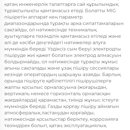
қатаң инженерлік талаптарға сай құрылымдық
тұрақтылықты қамтамасыз етеді. Болатты MIG
пішіретін аппарат кең параметр
диапазондарында тұрақты арка сипаттамаларын
сақтайды, ол нәтижесінде техникалық
ауытқуларға төзімділік қамтамасыз етіледі және
әлі де кәсіби деңгейдегі нәтижелер алуға
мүмкіндік береді. Үздіксіз сым беруі электродты
пішіруде жиі қажет болатын электрод алмасуын
болдырмайды, ол нәтижесінде тұрақты жұмыс
ағыны сақталады және ұзақ пішіру сессиялары
кезінде оператордың шаршауы азаяды. Барлық
орында пішіруге қабілеттілігі пішірушілерге
жалпы қосылыс орналасуына (жоғарыдан,
вертикаль немесе горизонталь орналасқан
жағдайларда) қарамастан, тиімді жұмыс істеуге
мүмкіндік береді. Газды қорғау пішіру аймағын
атмосфералық ластанудан қорғайды,
нәтижесінде қосылыстар беріктеу, коррозияға
төзімдірек болып, қатаң эксплуатациялық