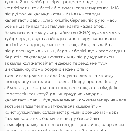
туындайды. Кейбір пісіру процестерінде қол
жеткізілетін тек беттік бірігумен салыстырғанда, MIG
пісіруі толық қалыңдықтағы байланыстарды
қалыптастырады, олар күштің барлық пісіру қимасы
бойынша тиімді таратылуын қамтамасыз етеді.
Бақыланатын жылу әсері аймағы (ЖӘА) құрылымдық
түйірлердің өсуін азайтады және пісіру жанындағы
негізгі металдың қасиеттерін сақтайды, осылайша
пісірілген құрылымның барлық бөлігінде материалдың
беріктігі сақталады. Болатты MIG пісіру құрылғысы
арқылы қол жеткізілетін дұрыс тереңдікке түсу
циклдық жүктеме әсерінен қажырлық
трещиналарының пайда болуына әкелетін кернеу
шоғырлану нүктелерін жояды. Пісіру процесі бірігу
аймағында жоғары тоқтылық пен соққыға төзімділік
көрсететін тонкотүйірлі микрқұрылымдарды
қалыптастырады, бұл динамикалық жүктемелер немесе
экстремалды температураларға ұшырайтын
конструкциялық қолданыстар үшін ерекше маңызды.
Газдық қорғаныс балқыған пісіру бассейнін
атмосфералық азот пен оттегіден қорғайды, олар әлсіз
қосылыстарды түзуі мүмкін және түйіндеменің