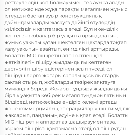
реттеулердің көп болмауымен тез ауыса алады,
ол нәтижесінде жұқа парақты металлмен жұмыс
істеуден бастап ауыр конструкциялық
дайындамаларды жасауға дейінгі өтулердің
үзіліссіздігін қамтамасыз етеді. Бұл икемділік
көптеген жобалар бір уақытта орындалатын,
жұмыс уақыты қатаң шектелген цехтарда тоқтап
қалу уақытын азайтып, өнімділікті арттырады.
Болатты MIG пішіретін аппаратпен қол
жеткізілетін пішіру жылдамдығы көптеген
дәстүрлі пішіру әдістерінен асып түседі, ол
пішірушілерге жоғары сапалы қосылыстарды
сақтай отырып, жобаларды тезірек аяқтауға
мүмкіндік береді. Жоғары тұндыру жылдамдығы
бірлік уақытта көбірек металл тұндырылатынын
білдіреді, нәтижесінде өндіріс көлемі артады
және коммерциялық операциялар үшін тиімділік
жақсарып, пайданың өсуіне ықпал етеді. Болатты
MIG пішіретін аппарат аз шашыраумен таза,
көркем пішірісті қамтамасыз етеді, ол пішіруден