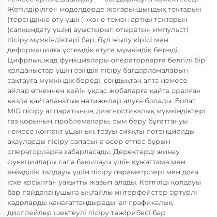
Жетілдірілген моделдерде жоғары шыңдық токтарын
(тереңдікке өту үшін) және төмен артқы токтарын
(салқындату үшін) ауыстырып отыратын импульсті
пісіру мүмкіндіктері бар, бұл жылу кірісі мен
деформацияға үстемдік етуге мүмкіндік береді.
Цифрлық жад функциялары операторларға белгілі бір
қолданыстар үшін өзіндік пісіру бағдарламаларын
сақтауға мүмкіндік береді, сондықтан апта немесе
айлар өткеннен кейін ұқсас жобаларға қайта оралған
кезде қайталанатын нәтижелер алуға болады. Болат
MIG пісіру аппаратының диагностикалық мүмкіндіктері
газ қорының проблемалары, сым беру бұғаттануы
немесе контакт ұшының тозуы сияқты потенциалды
ақауларды пісіру сапасына әсер етпес бұрын
операторларға хабарласады. Деректерді жинау
функциялары сапа бақылауы үшін құжаттама мен
өнімділік талдауы үшін пісіру параметрлері мен доға
іске қосылған уақытты жазып алады. Көптілді қолдауы
бар пайдаланушыға ыңғайлы интерфейстер әртүрлі
кадрларды қанағаттандырады, ал графикалық
дисплейлер шектеулі пісіру тәжірибесі бар