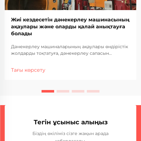
Жиі кездесетін дәнекерлеу машинасының
ақаулары және оларды қалай анықтауға
болады
Дәнекерлеу машиналарының ақаулары өндірістік
жолдарды тоқтатуға, дәнекерлеу сапасын
нашарлатуға және өнеркәсіптік операцияларда
қымбатқа түсетін тоқтап қалуға әкелуі мүмкін. Жиі
Тағы көрсету
кездесетін ақаулар мен олардың ақаулықтарын
анықтау әдістерін түсіну — тұрақты дәнекерлеу
өнімділігін қамтамасыз ету үшін өте маңызды...
Тегін ұсыныс алыңыз
Біздің өкіліміз сізге жақын арада