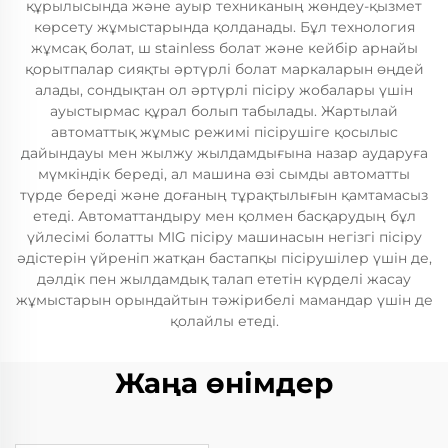
құрылысында және ауыр техниканың жөндеу-қызмет
көрсету жұмыстарында қолданады. Бұл технология
жұмсақ болат, ш stainless болат және кейбір арнайы
қорытпалар сияқты әртүрлі болат маркаларын өңдей
алады, сондықтан ол әртүрлі пісіру жобалары үшін
ауыстырмас құрал болып табылады. Жартылай
автоматтық жұмыс режимі пісірушіге қосылыс
дайындауы мен жылжу жылдамдығына назар аударуға
мүмкіндік береді, ал машина өзі сымды автоматты
түрде береді және доғаның тұрақтылығын қамтамасыз
етеді. Автоматтандыру мен қолмен басқарудың бұл
үйлесімі болатты MIG пісіру машинасын негізгі пісіру
әдістерін үйреніп жатқан бастапқы пісірушілер үшін де,
дәлдік пен жылдамдық талап ететін күрделі жасау
жұмыстарын орындайтын тәжірибелі мамандар үшін де
қолайлы етеді.
Жаңа өнімдер