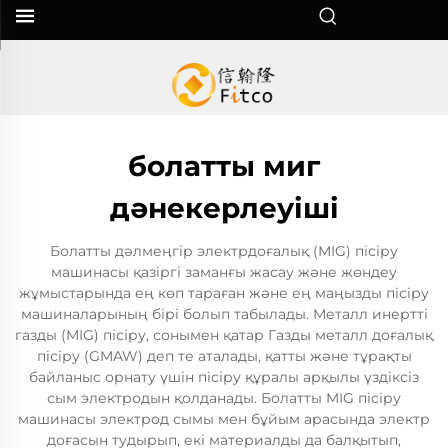
болатты миг
дәнекерлеуіші
Болатты дәлмеңгір электрдоғалық (MIG) пісіру
машинасы қазіргі заманғы жасау және жөндеу
жұмыстарында ең көп тараған және ең маңызды пісіру
машиналарының бірі болып табылады. Металл инертті
газды (MIG) пісіру, сонымен қатар Газды металл доғалық
пісіру (GMAW) деп те аталады, қатты және тұрақты
байланыс орнату үшін пісіру құралы арқылы үздіксіз
сым электродын қолданады. Болатты MIG пісіру
машинасы электрод сымы мен бұйым арасында электр
доғасын тудырып, екі материалды да балқытып,