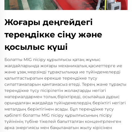
Жоғары деңгейдегі
тереңдікке сіңу және
қосылыс күші
Болатты MIG пісіру құрылғысы қатаң жұмыс
жағдайларында жоғары механикалық қасиеттерге ие
және ұзақ мерзімді тұрақтылыққа ие түйіндемелерді
қалыптастыратын ерекше тереңдікке түсу
сипаттамаларын қамтамасыз етеді. Терең және тұрақты
тереңдікке түсу пісірілетін жолақтарды негізгі
материалдармен толық біріктіреді, осылайша дұрыс
орындалған жағдайда түйіндемелердің беріктігі негізгі
металдың беріктігінен асады. Бұл тереңдікке түсу
қабілеті болатты MIG пісіру құрылғысының пісіру
түйінінің түбіне тікелей бағытталған концентрленген
арка энергиясы мен бақыланатын жылу кірісінен