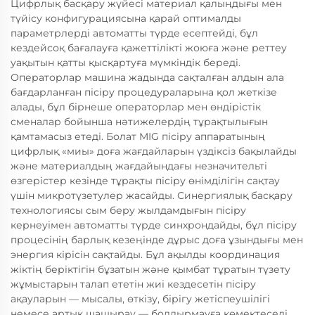
Цифрлық басқару жүйесі материал қалыңдығы мен
түйісу конфигурациясына қарай оптималды
параметрлерді автоматты түрде есептейді, бұл
кездейсоқ бағалауға қажеттілікті жоюға және реттеу
уақытын қатты қысқартуға мүмкіндік береді.
Операторлар машина жадында сақталған алдын ала
бағдарланған пісіру процедураларына қол жеткізе
алады, бұл бірнеше операторлар мен өндірістік
сменалар бойынша нәтижелердің тұрақтылығын
қамтамасыз етеді. Болат MIG пісіру аппаратының
цифрлық «миы» доға жағдайларын үздіксіз бақылайды
және материалдың жағдайындағы незначительті
өзгерістер кезінде тұрақты пісіру өнімділігін сақтау
үшін микротүзетулер жасайды. Синергиялық басқару
технологиясы сым беру жылдамдығын пісіру
кернеуімен автоматты түрде синхрондайды, бұл пісіру
процесінің барлық кезеңінде дұрыс доға ұзындығы мен
энергия кірісін сақтайды. Бұл ақылды координация
жіктің беріктігін бұзатын және қымбат тұратын түзету
жұмыстарын талап ететін жиі кездесетін пісіру
ақауларын — мысалы, өткізу, бірігу жетіспеушілігі
немесе артық шашырау — болдырмауға көмектеседі.