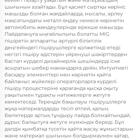
кейінгі тазарту уақытын және материалдың
шығынын азайтады. Бұл қасиет сыртқы көрініс
маңызды болған жағдайларда, мысалы, әрлеу
мақсатындағы металл өңдеу немесе көрінетін
автомобиль жөндеулерінде ерекше маңызды.
Пайдалануға ыңғайлылығы болатты MIG
пішіретін аппаратты әртүрлі біліктілік
деңгейіндегі пішірушілерге қолжетімді етеді:
негізгі пішіру әдістерін үйренуші шәкірттерден
бастап күрделі дизайнерлік шешімдерді іске
асыратын шебер мамандарға дейін. Интуитивті
басқару элементтері мен көрінетін қайта
байланыс жүйелері операторларға күрделі
пішіру процестеріне қарағанда қысқа оқыту
уақытымен тұрақты нәтижелерге жетуге
көмектеседі. Тереңдік бақылауы пішірушілерге
жұқа материалдарды тесіп өтпей, қалың
бөліктерде артық тұндыру пайда болмайтындай,
дұрыс балқытуға жетуге мүмкіндік береді. Бұл
дәлдік қымбатқа түсетін қайта жасау жұмыстарын
және материал шығынын болдырмаумен қатар,