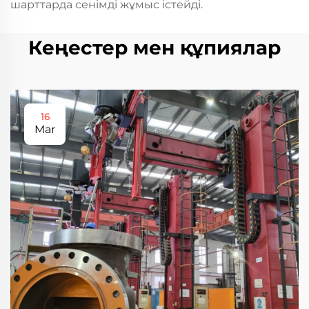
шарттарда сенімді жұмыс істейді.
Кеңестер мен құпиялар
16
Mar