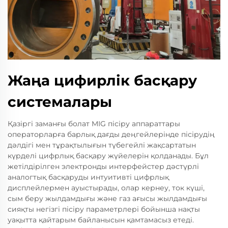
Жаңа цифирлік басқару
системалары
Қазіргі заманғы болат MIG пісіру аппараттары
операторларға барлық дағды деңгейлерінде пісірудің
дәлдігі мен тұрақтылығын түбегейлі жақсартатын
күрделі цифрлық басқару жүйелерін қолданады. Бұл
жетілдірілген электронды интерфейстер дәстүрлі
аналогтық басқаруды интуитивті цифрлық
дисплейлермен ауыстырады, олар кернеу, ток күші,
сым беру жылдамдығы және газ ағысы жылдамдығы
сияқты негізгі пісіру параметрлері бойынша нақты
уақытта қайтарым байланысын қамтамасыз етеді.