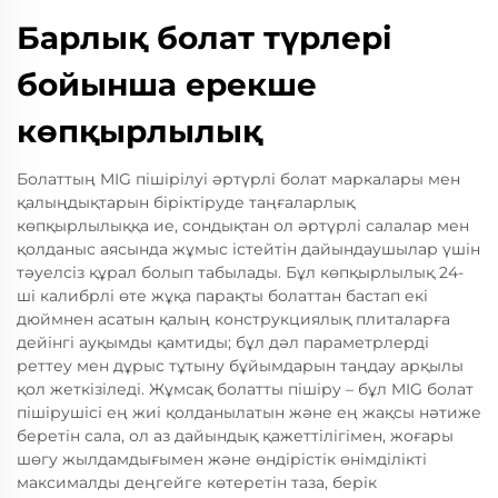
Барлық болат түрлері
бойынша ерекше
көпқырлылық
Болаттың MIG пішірілуі әртүрлі болат маркалары мен
қалыңдықтарын біріктіруде таңғаларлық
көпқырлылыққа ие, сондықтан ол әртүрлі салалар мен
қолданыс аясында жұмыс істейтін дайындаушылар үшін
тәуелсіз құрал болып табылады. Бұл көпқырлылық 24-
ші калибрлі өте жұқа парақты болаттан бастап екі
дюймнен асатын қалың конструкциялық плиталарға
дейінгі ауқымды қамтиды; бұл дәл параметрлерді
реттеу мен дұрыс тұтыну бұйымдарын таңдау арқылы
қол жеткізіледі. Жұмсақ болатты пішіру – бұл MIG болат
пішірушісі ең жиі қолданылатын және ең жақсы нәтиже
беретін сала, ол аз дайындық қажеттілігімен, жоғары
шөгу жылдамдығымен және өндірістік өнімділікті
максималды деңгейге көтеретін таза, берік