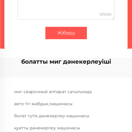
0/1000
Жіберу
болатты миг дәнекерлеуіші
миг сварочный аппарат сатылымда
авто тіг жабдық машинасы
болат түтік дәнекерлеу машинасы
қуатты дәнекерлеу машинасы