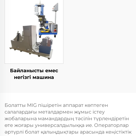
Байланысты емес
негізгі машина
Болатты MIG пішіретін аппарат көптеген
салалардағы металдармен жұмыс істеу
жобаларына мамандардың тәсілін түрлендіретін
өте жоғары универсалдылыққа ие. Операторлар
әртүрлі болат қалыңдықтары арасында кеңістіктік