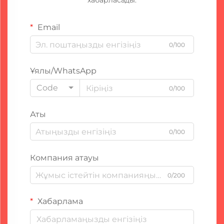
хабарласады.
Email
0/100
Ұялы/WhatsApp
Code
0/100
Аты
0/100
Компания атауы
0/200
Хабарлама