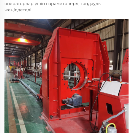
операторлар үшін параметрлерді таңдауды
жеңілдетеді.