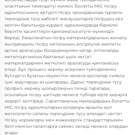
эласттығын төмендетуі мүмкін. Болатты MIG пісіру
құрылғысының әртүрлі пісіру орындарында тұрақты
тереңдікке түсу қабілеті жасаушыларға пісірудің кез
келген бағытында күрделі құрылымдарда біркелкі
беріктік қасиеттерін қамтамасыз етуге мүмкіндік
береді. Бақыланатын пісіру материалдарының жиналу
жылдамдығы пісіру металының әлсіреуіне әкелетін
артық араласуды болдырмаумен қатар, оптималды
металлургиялық байланыс үшін негізгі
материалдармен жеткілікті араласуды қамтамасыз
етеді. Бұл процесс кернеу әсерінен түйіндеменің
бүтіндігін бұзатын кеуектілік немесе қоспалар сияқты
ішкі ақауларды аз шығарады. Дұрыс тереңдікке түсу
профилі кернеу шоғырлануын тиімді таратады,
осылайша пісіру шетінде немесе түбінде ерте қирауға
кедергі келтіреді. Сараптамалық мамандардың болатты
MIG пісіру құрылғыларын қолдануы арқылы қол
жеткізілетін сапалы тереңдікке түсу әлемдегі негізгі
пісіру нормалары мен инженерлік стандарттарымен
белгіленген талаптарға сәйкес келеді немесе олардан
асады.