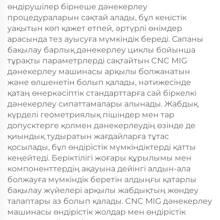
өндірушілер бірнеше дәнекерлеу
процедураларын сақтай алады, бұл кеңістік
уақытын көп қажет етпей, әртүрлі өнімдер
арасында тез ауысуға мүмкіндік береді. Сапаны
бақылау барлық дәнекерлеу циклы бойынша
тұрақты параметрлерді сақтайтын CNC MIG
дәнекерлеу машинасы арқылы болжанатын
және өлшенетін болып қалады, нәтижесінде
қатаң өнеркәсіптік стандарттарға сай біркелкі
дәнекерлеу сипаттамалары алынады. Жабдық
күрделі геометриялық пішіндер мен тар
допусктерге қолмен дәнекерлеудің өзінде де
қиындық тудыратын жағдайларға тұтас
қосылады, бұл өндірістік мүмкіндіктерді қатты
кеңейтеді. Беріктілігі жоғары құрылымы мен
компоненттердің ақауына дейінгі алдын-ала
болжауға мүмкіндік беретін алдыңғы қатарлы
бақылау жүйелері арқылы жабдықтың жөндеу
талаптары аз болып қалады. CNC MIG дәнекерлеу
машинасы өндірістік жолдар мен өндірістік