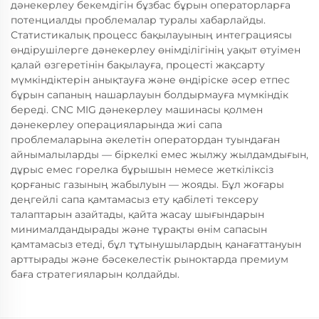
дәнекерлеу бекемдігін бұзбас бұрын операторларға
потенциалды проблемалар туралы хабарлайды.
Статистикалық процесс бақылауының интеграциясы
өндірушілерге дәнекерлеу өнімділігінің уақыт өтуімен
қалай өзгеретінін бақылауға, процесті жақсарту
мүмкіндіктерін анықтауға және өндіріске әсер етпес
бұрын сапаның нашарлауын болдырмауға мүмкіндік
береді. CNC MIG дәнекерлеу машинасы қолмен
дәнекерлеу операцияларында жиі сапа
проблемаларына әкелетін оператордан туындаған
айнымалыларды — біркелкі емес жылжу жылдамдығын,
дұрыс емес горелка бұрышын немесе жеткіліксіз
қорғаныс газының жабылуын — жояды. Бұл жоғары
деңгейлі сапа қамтамасыз ету қабілеті тексеру
талаптарын азайтады, қайта жасау шығындарын
минималдандырады және тұрақты өнім сапасын
қамтамасыз етеді, бұл тұтынушылардың қанағаттануын
арттырады және бәсекелестік рыноктарда премиум
баға стратегияларын қолдайды.