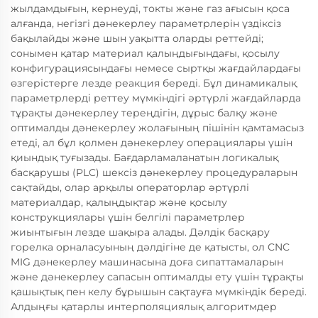
жылдамдығын, кернеуді, токты және газ ағысын қоса
алғанда, негізгі дәнекерлеу параметрлерін үздіксіз
бақылайды және шын уақытта оларды реттейді;
сонымен қатар материал қалыңдығындағы, қосылу
конфигурациясындағы немесе сыртқы жағдайлардағы
өзгерістерге лезде реакция береді. Бұл динамикалық
параметрлерді реттеу мүмкіндігі әртүрлі жағдайларда
тұрақты дәнекерлеу тереңдігін, дұрыс балқу және
оптималды дәнекерлеу жолағының пішінін қамтамасыз
етеді, ал бұл қолмен дәнекерлеу операциялары үшін
қиындық туғызады. Бағдарламаланатын логикалық
басқарушы (PLC) шексіз дәнекерлеу процедураларын
сақтайды, олар арқылы операторлар әртүрлі
материалдар, қалыңдықтар және қосылу
конструкциялары үшін белгілі параметрлер
жиынтығын лезде шақыра алады. Дәлдік басқару
горелка орналасуының дәлдігіне де қатысты, ол CNC
MIG дәнекерлеу машинасына доға сипаттамаларын
және дәнекерлеу сапасын оптималды ету үшін тұрақты
қашықтық пен келу бұрышын сақтауға мүмкіндік береді.
Алдыңғы қатарлы интерполяциялық алгоритмдер