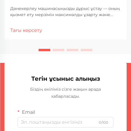
Дәнекерлеу машинасыңызды дұрыс ұстау — оның
қызмет ету мерзімін максималды ұзарту және
оның барлық қызмет ету кезеңінде тұрақты,
жоғары сапалы дәнекерлеу нәтижелерін
Тағы көрсету
қамтамасыз ету үшін негізгі шарт. Өнеркәсіптік
дәнекерлеу операциялары қатты дәрежеде
жабдықтың сенімділігіне сүйенеді, ...
Тегін ұсыныс алыңыз
Біздің өкіліміз сізге жақын арада
хабарласады.
Email
0/100