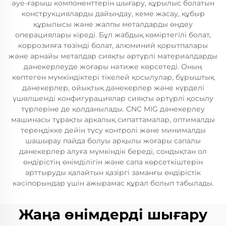
әуе-ғарыш компоненттерін шығару, құрылыс болатын
конструкцияларды дайындау, кеме жасау, құбыр
құрылысы және жалпы металдарды өңдеу
операциялары кіреді. Бұл жабдық көміртегілі болат,
коррозияға төзімді болат, алюминий қорытпалары
және арнайы металдар сияқты әртүрлі материалдарды
дәнекерлеуде жоғары нәтиже көрсетеді. Оның
көптеген мүмкіндіктері тікелей қосылулар, бұрыштық
дәнекерлер, ойықтық дәнекерлер және күрделі
үшөлшемді конфигурациялар сияқты әртүрлі қосылу
түрлеріне де қолданылады. CNC MIG дәнекерлеу
машинасы тұрақты аркалық сипаттамалар, оптималды
тереңдікке дейін түсу контролі және минималды
шашырау пайда болуы арқылы жоғары сапалы
дәнекерлер алуға мүмкіндік береді, сондықтан ол
өндірістің өнімділігін және сапа көрсеткіштерін
арттыруды қалайтын қазіргі заманғы өндірістік
кәсіпорындар үшін ажырамас құрал болып табылады.
Жаңа өнімдерді шығару