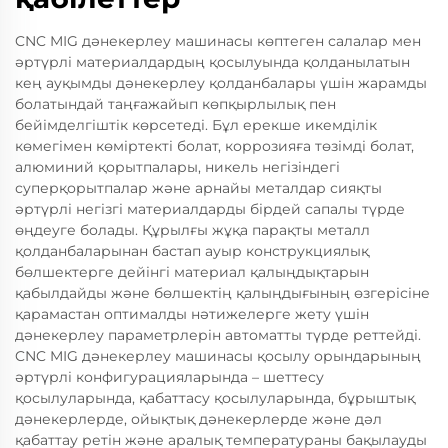
CNC MIG дәнекерлеу машинасы көптеген салалар мен
әртүрлі материалдардың қосылуында қолданылатын
кең ауқымды дәнекерлеу қолданбалары үшін жарамды
болатындай таңғажайып көпқырлылық пен
бейімделгіштік көрсетеді. Бұл ерекше икемділік
көмегімен көміртекті болат, коррозияға төзімді болат,
алюминий қорытпалары, никель негізіндегі
суперқорытпалар және арнайы металдар сияқты
әртүрлі негізгі материалдарды бірдей сапалы түрде
өңдеуге болады. Құрылғы жұқа парақты металл
қолданбаларынан бастап ауыр конструкциялық
бөлшектерге дейінгі материал қалыңдықтарын
қабылдайды және бөлшектің қалыңдығының өзгерісіне
қарамастан оптималды нәтижелерге жету үшін
дәнекерлеу параметрлерін автоматты түрде реттейді.
CNC MIG дәнекерлеу машинасы қосылу орындарының
әртүрлі конфигурацияларында – шеттесу
қосылуларында, қабаттасу қосылуларында, бұрыштық
дәнекерлерде, ойықтық дәнекерлерде және дәл
қабаттау ретін және аралық температураны бақылауды