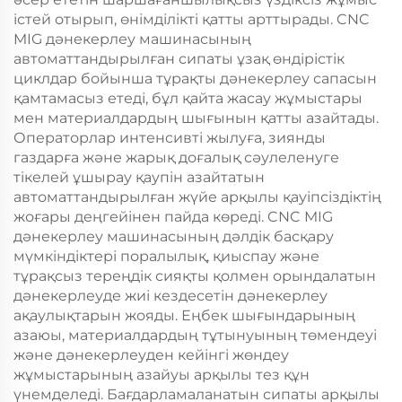
істей отырып, өнімділікті қатты арттырады. CNC
MIG дәнекерлеу машинасының
автоматтандырылған сипаты ұзақ өндірістік
циклдар бойынша тұрақты дәнекерлеу сапасын
қамтамасыз етеді, бұл қайта жасау жұмыстары
мен материалдардың шығынын қатты азайтады.
Операторлар интенсивті жылуға, зиянды
газдарға және жарық доғалық сәулеленуге
тікелей ұшырау қаупін азайтатын
автоматтандырылған жүйе арқылы қауіпсіздіктің
жоғары деңгейінен пайда көреді. CNC MIG
дәнекерлеу машинасының дәлдік басқару
мүмкіндіктері поралылық, қиыспау және
тұрақсыз тереңдік сияқты қолмен орындалатын
дәнекерлеуде жиі кездесетін дәнекерлеу
ақаулықтарын жояды. Еңбек шығындарының
азаюы, материалдардың тұтынуының төмендеуі
және дәнекерлеуден кейінгі жөндеу
жұмыстарының азайуы арқылы тез құн
үнемделеді. Бағдарламаланатын сипаты арқылы