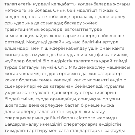
талап ететін күрделі көпқабатты қолданбаларда жоғары
нәтижеге ие болады. Оның бейімделгіштігі жазық,
көлденең, тік және төбесінде орналасқан дәнекерлеу
орындарына да созылады; басқару жүйесі
гравитациялық әсерлерді автоматты түрде
компенсациялайды және параметрлерді сәйкесінше
реттейді. Модульді дизайн жұмыс бөлігінің әртүрлі
өлшемдері мен пішіндерін қабылдау үшін оңай қайта
жинақталуға мүмкіндік береді, ал икемді фиксациялық
жүйелер белгілі бір өндірістік талаптарға қарай тиімді
түрде бапталуы мүмкін. CNC MIG дәнекерлеу машинасы
жоғары көлемді өндіріс ортасына да, жиі өзгерістер
қажет болатын төмен көлемді, көпкомпонентті өндіріс
сценарийлеріне де қатарынан бейімделеді. Құрылғы
үздіксіз және үзілісті дәнекерлеу операцияларын
бірдей тиімді түрде орындайды, сондықтан ол ұзын
шовтарды дәнекерлеуден бастап бірнеше қысқа
дәнекерлерді талап ететін күрделі жинақтау
операцияларына дейінгі барлық істерге жарамды.
Бағдарламалау икемділігі операторларға өндірістің
тиімділігін арттыру мен сапа стандарттарын сақтауды