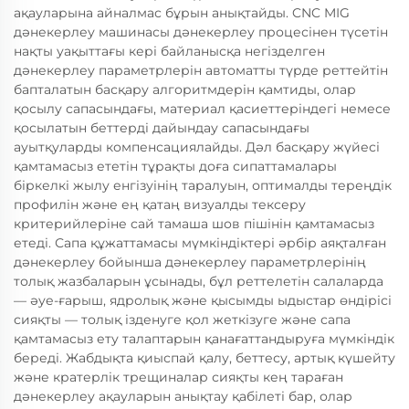
ақауларына айналмас бұрын анықтайды. CNC MIG
дәнекерлеу машинасы дәнекерлеу процесінен түсетін
нақты уақыттағы кері байланысқа негізделген
дәнекерлеу параметрлерін автоматты түрде реттейтін
бапталатын басқару алгоритмдерін қамтиды, олар
қосылу сапасындағы, материал қасиеттеріндегі немесе
қосылатын беттерді дайындау сапасындағы
ауытқуларды компенсациялайды. Дәл басқару жүйесі
қамтамасыз ететін тұрақты доға сипаттамалары
біркелкі жылу енгізуінің таралуын, оптималды тереңдік
профилін және ең қатаң визуалды тексеру
критерийлеріне сай тамаша шов пішінін қамтамасыз
етеді. Сапа құжаттамасы мүмкіндіктері әрбір аяқталған
дәнекерлеу бойынша дәнекерлеу параметрлерінің
толық жазбаларын ұсынады, бұл реттелетін салаларда
— әуе-ғарыш, ядролық және қысымды ыдыстар өндірісі
сияқты — толық ізденуге қол жеткізуге және сапа
қамтамасыз ету талаптарын қанағаттандыруға мүмкіндік
береді. Жабдықта қиыспай қалу, беттесу, артық күшейту
және кратерлік трещиналар сияқты кең тараған
дәнекерлеу ақауларын анықтау қабілеті бар, олар