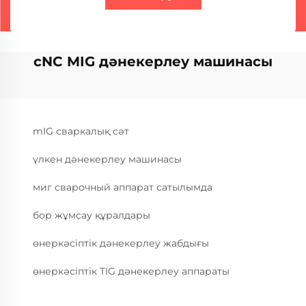
cNC MIG дәнекерлеу машинасы
mIG сваркалық сәт
үлкен дәнекерлеу машинасы
миг сварочный аппарат сатылымда
бор жұмсау құралдары
өнеркәсіптік дәнекерлеу жабдығы
өнеркәсіптік TIG дәнекерлеу аппараты