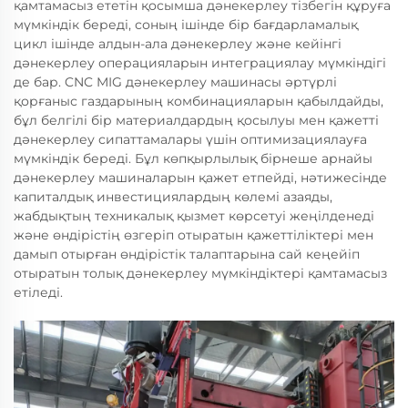
қамтамасыз ететін қосымша дәнекерлеу тізбегін құруға
мүмкіндік береді, соның ішінде бір бағдарламалық
цикл ішінде алдын-ала дәнекерлеу және кейінгі
дәнекерлеу операцияларын интеграциялау мүмкіндігі
де бар. CNC MIG дәнекерлеу машинасы әртүрлі
қорғаныс газдарының комбинацияларын қабылдайды,
бұл белгілі бір материалдардың қосылуы мен қажетті
дәнекерлеу сипаттамалары үшін оптимизациялауға
мүмкіндік береді. Бұл көпқырлылық бірнеше арнайы
дәнекерлеу машиналарын қажет етпейді, нәтижесінде
капиталдық инвестициялардың көлемі азаяды,
жабдықтың техникалық қызмет көрсетуі жеңілденеді
және өндірістің өзгеріп отыратын қажеттіліктері мен
дамып отырған өндірістік талаптарына сай кеңейіп
отыратын толық дәнекерлеу мүмкіндіктері қамтамасыз
етіледі.