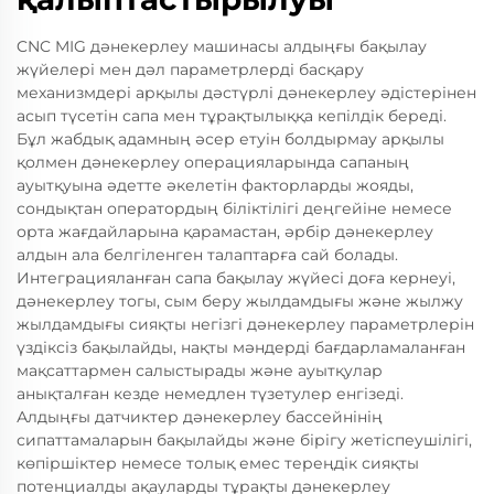
CNC MIG дәнекерлеу машинасы алдыңғы бақылау
жүйелері мен дәл параметрлерді басқару
механизмдері арқылы дәстүрлі дәнекерлеу әдістерінен
асып түсетін сапа мен тұрақтылыққа кепілдік береді.
Бұл жабдық адамның әсер етуін болдырмау арқылы
қолмен дәнекерлеу операцияларында сапаның
ауытқуына әдетте әкелетін факторларды жояды,
сондықтан оператордың біліктілігі деңгейіне немесе
орта жағдайларына қарамастан, әрбір дәнекерлеу
алдын ала белгіленген талаптарға сай болады.
Интеграцияланған сапа бақылау жүйесі доға кернеуі,
дәнекерлеу тогы, сым беру жылдамдығы және жылжу
жылдамдығы сияқты негізгі дәнекерлеу параметрлерін
үздіксіз бақылайды, нақты мәндерді бағдарламаланған
мақсаттармен салыстырады және ауытқулар
анықталған кезде немедлен түзетулер енгізеді.
Алдыңғы датчиктер дәнекерлеу бассейнінің
сипаттамаларын бақылайды және бірігу жетіспеушілігі,
көпіршіктер немесе толық емес тереңдік сияқты
потенциалды ақауларды тұрақты дәнекерлеу