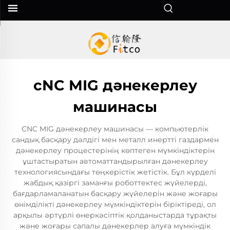
cNC MIG дәнекерлеу
машинасы
CNC MIG дәнекерлеу машинасы — компьютерлік
сандық басқару дәлдігі мен металл инертті газдармен
дәнекерлеу процестерінің көптеген мүмкіндіктерін
ұштастыратын автоматтандырылған дәнекерлеу
технологиясындағы төңкерістік жетістік. Бұл күрделі
жабдық қазіргі заманғы роботтектес жүйелерді,
бағдарламаланатын басқару жүйелерін және жоғары
өнімділікті дәнекерлеу мүмкіндіктерін біріктіреді, ол
арқылы әртүрлі өнеркәсіптік қолданыстарда тұрақты
және жоғары сапалы дәнекерлер алуға мүмкіндік