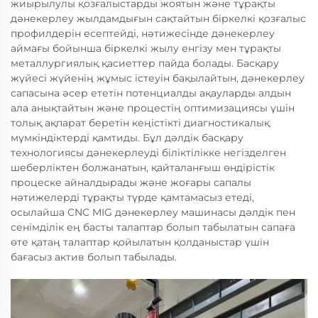
жиырылулы қозғалыстарды жоятын және тұрақты
дәнекерлеу жылдамдығын сақтайтын біркелкі қозғалыс
профилдерін есептейді, нәтижесінде дәнекерлеу
аймағы бойынша біркелкі жылу енгізу мен тұрақты
металлургиялық қасиеттер пайда болады. Басқару
жүйесі жүйенің жұмыс істеуін бақылайтын, дәнекерлеу
сапасына әсер ететін потенциалды ақауларды алдын
ала анықтайтын және процестің оптимизациясы үшін
толық ақпарат беретін кеңістікті диагностикалық
мүмкіндіктерді қамтиды. Бұл дәлдік басқару
технологиясы дәнекерлеуді біліктілікке негізделген
шеберліктен болжанатын, қайталанғыш өндірістік
процеске айналдырады және жоғары сапалы
нәтижелерді тұрақты түрде қамтамасыз етеді,
осылайша CNC MIG дәнекерлеу машинасы дәлдік пен
сенімділік ең басты талаптар болып табылатын сапаға
өте қатаң талаптар қойылатын қолданыстар үшін
бағасыз актив болып табылады.