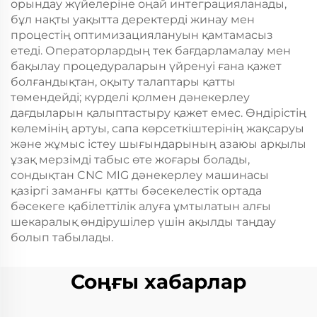
орындау жүйелеріне оңай интеграцияланады,
бұл нақты уақытта деректерді жинау мен
процестің оптимизациялануын қамтамасыз
етеді. Операторлардың тек бағдарламалау мен
бақылау процедураларын үйренуі ғана қажет
болғандықтан, оқыту талаптары қатты
төмендейді; күрделі қолмен дәнекерлеу
дағдыларын қалыптастыру қажет емес. Өндірістің
көлемінің артуы, сапа көрсеткіштерінің жақсаруы
және жұмыс істеу шығындарының азаюы арқылы
ұзақ мерзімді табыс өте жоғары болады,
сондықтан CNC MIG дәнекерлеу машинасы
қазіргі заманғы қатты бәсекелестік ортада
бәсекеге қабілеттілік алуға ұмтылатын алғы
шекаралық өндірушілер үшін ақылды таңдау
болып табылады.
Соңғы хабарлар