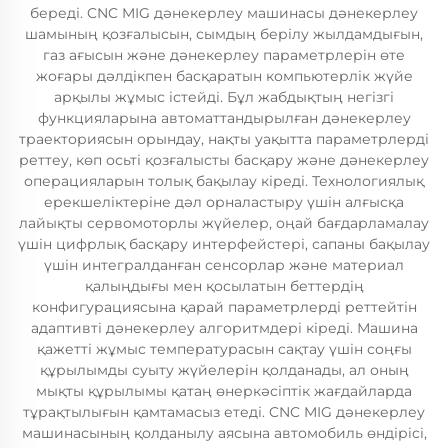
береді. CNC MIG дәнекерлеу машинасы дәнекерлеу
шамының қозғалысын, сымдың берілу жылдамдығын,
газ ағысын және дәнекерлеу параметрлерін өте
жоғары дәлдікпен басқаратын компьютерлік жүйе
арқылы жұмыс істейді. Бұл жабдықтың негізгі
функцияларына автоматтандырылған дәнекерлеу
траекториясын орындау, нақты уақытта параметрлерді
реттеу, көп осьті қозғалысты басқару және дәнекерлеу
операцияларын толық бақылау кіреді. Технологиялық
ерекшеліктеріне дәл орналастыру үшін алғысқа
лайықты сервомоторлы жүйелер, оңай бағдарламалау
үшін цифрлық басқару интерфейстері, сапаны бақылау
үшін интегралданған сенсорлар және материал
қалыңдығы мен қосылатын беттердің
конфигурациясына қарай параметрлерді реттейтін
адаптивті дәнекерлеу алгоритмдері кіреді. Машина
қажетті жұмыс температурасын сақтау үшін соңғы
құрылымды суыту жүйелерін қолданады, ал оның
мықты құрылымы қатаң өнеркәсіптік жағдайларда
тұрақтылығын қамтамасыз етеді. CNC MIG дәнекерлеу
машинасының қолданылу аясына автомобиль өндірісі,