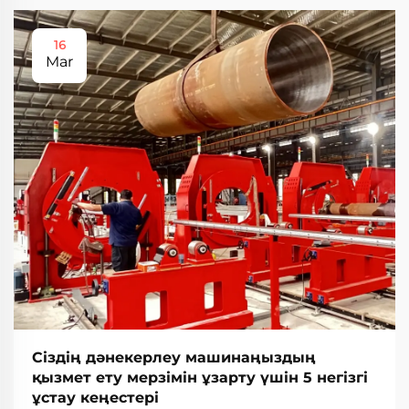
16
Mar
Сіздің дәнекерлеу машинаңыздың
қызмет ету мерзімін ұзарту үшін 5 негізгі
ұстау кеңестері