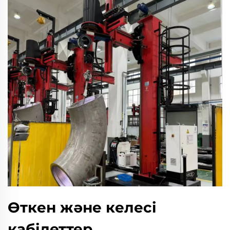
Өткен және келесі
қабілеттер