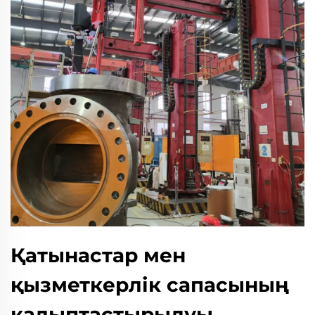
Қатынастар мен
қызметкерлік сапасының
қалыптастырылуы