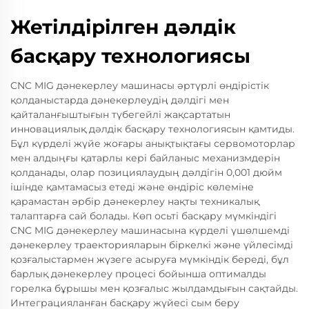
Жетілдірілген дәлдік
басқару технологиясы
CNC MIG дәнекерлеу машинасы әртүрлі өндірістік
қолданыстарда дәнекерлеудің дәлдігі мен
қайталанғыштығын түбегейлі жақсартатын
инновациялық дәлдік басқару технологиясын қамтиды.
Бұл күрделі жүйе жоғары анықтықтағы сервомоторлар
мен алдыңғы қатарлы кері байланыс механизмдерін
қолданады, олар позициялаудың дәлдігін 0,001 дюйм
ішінде қамтамасыз етеді және өндіріс көлеміне
қарамастан әрбір дәнекерлеу нақты техникалық
талаптарға сай болады. Көп осьті басқару мүмкіндігі
CNC MIG дәнекерлеу машинасына күрделі үшөлшемді
дәнекерлеу траекторияларын біркелкі және үйлесімді
қозғалыстармен жүзеге асыруға мүмкіндік береді, бұл
барлық дәнекерлеу процесі бойынша оптималды
горелка бұрышы мен қозғалыс жылдамдығын сақтайды.
Интеграцияланған басқару жүйесі сым беру