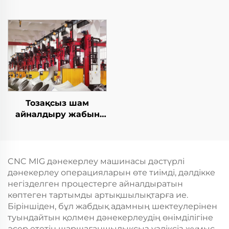
Тозақсыз шам
айналдыру жабын
станциясы
CNC MIG дәнекерлеу машинасы дәстүрлі
дәнекерлеу операцияларын өте тиімді, дәлдікке
негізделген процестерге айналдыратын
көптеген тартымды артықшылықтарға ие.
Біріншіден, бұл жабдық адамның шектеулерінен
туындайтын қолмен дәнекерлеудің өнімділігіне
әсер ететін шаршағаншылықсыз үздіксіз жұмыс