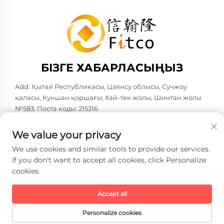
БІЗГЕ ХАБАРЛАСЫҢЫЗ
Add: Қытай Республикасы, Цзянсу облысы, Сучжоу
қаласы, Куншан қоршағы, Хай-тек жолы, Шинтан жолы
№583. Поста коды: 215316
Тел:
+86-137 6186 0079
We value your privacy
Электрондық пошта:
[email protected]
We use cookies and similar tools to provide our services.
If you don't want to accept all cookies, click Personalize
cookies.
Copyright © 2026 Faith-Han Intelligent Technology Co., Ltd.
Барлық құқықтар сақталған. -
Жеке деректерді қорғау
саясаты
Accept all
Personalize cookies