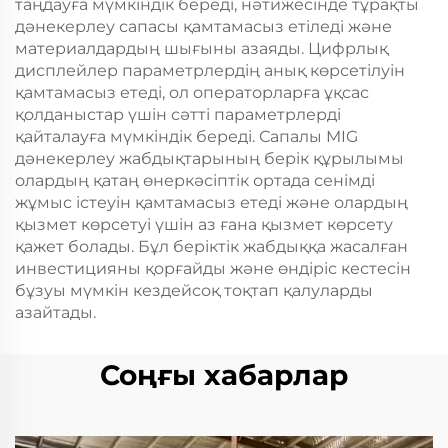
таңдауға мүмкіндік береді, нәтижесінде тұрақты
дәнекерлеу сапасы қамтамасыз етіледі және
материалдардың шығыны азаяды. Цифрлық
дисплейлер параметрлердің анық көрсетілуін
қамтамасыз етеді, ол операторларға ұқсас
қолданыстар үшін сәтті параметрлерді
қайталауға мүмкіндік береді. Сапалы MIG
дәнекерлеу жабдықтарының берік құрылымы
олардың қатаң өнеркәсіптік ортада сенімді
жұмыс істеуін қамтамасыз етеді және олардың
қызмет көрсетуі үшін аз ғана қызмет көрсету
қажет болады. Бұл беріктік жабдыққа жасалған
инвестицияны қорғайды және өндіріс кестесін
бұзуы мүмкін кездейсоқ тоқтап қалуларды
азайтады.
Соңғы хабарлар