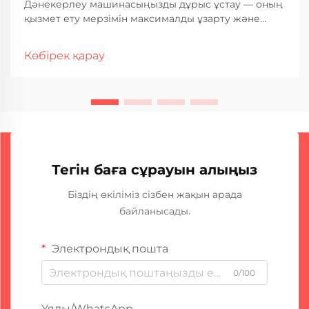
Дәнекерлеу машинасыңызды дұрыс ұстау — оның
қызмет ету мерзімін максималды ұзарту және
оның барлық қызмет ету кезеңінде тұрақты,
жоғары сапалы дәнекерлеу нәтижелерін
Көбірек қарау
қамтамасыз ету үшін негізгі шарт. Өнеркәсіптік
дәнекерлеу операциялары қатты дәрежеде
жабдықтың сенімділігіне сүйенеді, ...
Тегін баға сұрауын алыңыз
Біздің өкіліміз сізбен жақын арада
байланысады.
Электрондық пошта
0/100
Ұялы/WhatsApp