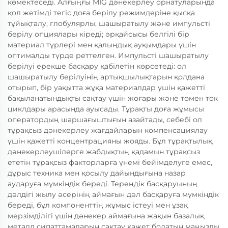
көмектеседі. Алғыңғы MIG дәнекерлеу орнатуларында
қол жетімді тегіс доға берілу режимдеріне қысқа
тұйықталу, глобулярлы, шашыратылу және импульсті
берілу опциялары кіреді; әрқайсысы белгілі бір
материал түрлері мен қалыңдық ауқымдары үшін
оптималды түрде реттелген. Импульсті шашыратылу
берілуі ерекше басқару қабілетін көрсетеді: ол
шашыратылу берілуінің артықшылықтарын қолдана
отырып, бір уақытта жұқа материалдар үшін қажетті
бақыланатындықты сақтау үшін жоғары және төмен ток
циклдары арасында ауысады. Тұрақты доға жұмысы
оператордың шаршағыштығын азайтады, себебі ол
тұрақсыз дәнекерлеу жағдайларын компенсациялау
үшін қажетті концентрацияны жояды. Бұл тұрақтылық
дәнекерлеушілерге жабдықтың қадамын тұрақсыз
ететін тұрақсыз факторларға үнемі бейімделуге емес,
дұрыс техника мен қосылу дайындығына назар
аударуға мүмкіндік береді. Тереңдік басқаруының
дәлдігі жылу әсерінің аймағын дәл басқаруға мүмкіндік
береді, бұл компоненттің жұмыс істеуі мен ұзақ
мерзімділігі үшін дәнекер аймағына жақын базалық
металл сипаттамаларын сақтау қажет болатын маңызды