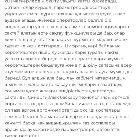
қызметкерлердің оқыту уақыты қатты қысқарады,
өйткені олар күрделі параметрлерді есептеуді
үйренуге емес, дұрыс техника қалыптастыруға назар
аудара алады. Жүйеде операторлар белгілі бір
қолданыстар үшін өзіндік параметр комбинацияларын
сақтай алатын есте сақтау функциялары да бар, олар
жеке пішірілу кітапханаларын құрып, өнімділікті және
тұрақтылықты арттырады. Цифрлық кері байланыс
көрсеткіштері пішірілу жағдайлары туралы нақты
уақытта ақпарат береді, олар операторларға жұмыс
көрсеткіштерін бақылауға және пішірілу сапасына әсер
етуі мүмкін мәселелерді алдын ала анықтауға мүмкіндік
береді. Бұл алдын ала бақылау қабілеті материалдың
шығынын және қайта жасау шығындарын азайтады,
сонымен қатар жоғары өндірістік стандарттарды
сақтайды. Синергиялық басқару технологиясы әртүрлі
қорғаныс газдарының комбинацияларына қатты икемді,
ол таза аргон, аргон-көміртегі диоксиді қоспалары
немесе белгілі бір материалдар мен қолданыстар үшін
қажетті басқа мамандандырылған газ қоспалары
арасында ауысқан кезде параметрлерді автоматты
түрде реттейді.