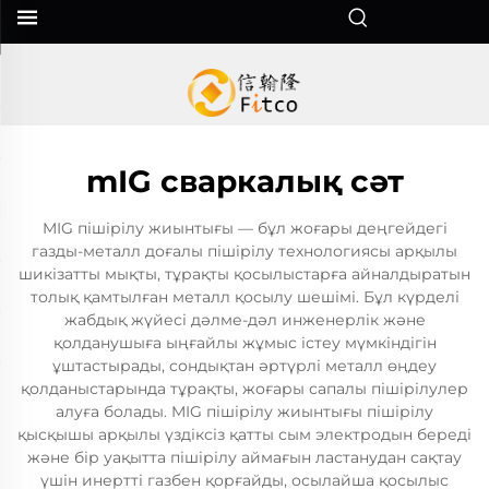
mIG сваркалық сәт
MIG пішірілу жиынтығы — бұл жоғары деңгейдегі
газды-металл доғалы пішірілу технологиясы арқылы
шикізатты мықты, тұрақты қосылыстарға айналдыратын
толық қамтылған металл қосылу шешімі. Бұл күрделі
жабдық жүйесі дәлме-дәл инженерлік және
қолданушыға ыңғайлы жұмыс істеу мүмкіндігін
ұштастырады, сондықтан әртүрлі металл өңдеу
қолданыстарында тұрақты, жоғары сапалы пішірілулер
алуға болады. MIG пішірілу жиынтығы пішірілу
қысқышы арқылы үздіксіз қатты сым электродын береді
және бір уақытта пішірілу аймағын ластанудан сақтау
үшін инертті газбен қорғайды, осылайша қосылыс