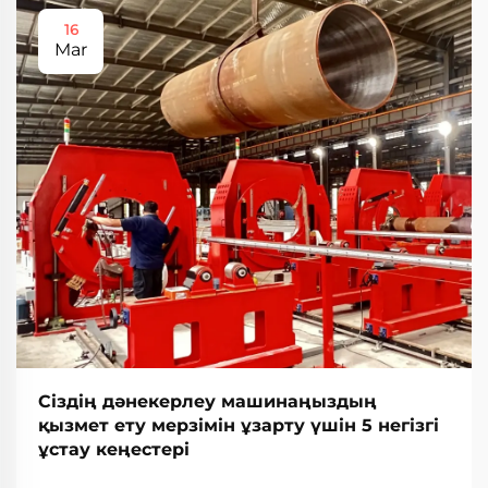
16
Mar
Сіздің дәнекерлеу машинаңыздың
қызмет ету мерзімін ұзарту үшін 5 негізгі
ұстау кеңестері