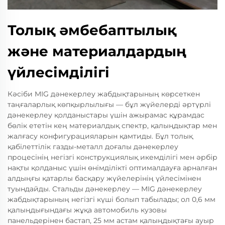
Толық әмбебаптылық
және материалдардың
үйлесімділігі
Кәсіби MIG дәнекерлеу жабдықтарының көрсеткен
таңғаларлық көпқырлылығы — бұл жүйелерді әртүрлі
дәнекерлеу қолданыстары үшін ажырамас құрамдас
бөлік ететін кең материалдық спектр, қалыңдықтар мен
жалғасу конфигурацияларын қамтиды. Бұл толық
қабілеттілік газды-металл доғалы дәнекерлеу
процесінің негізгі конструкциялық икемділігі мен әрбір
нақты қолданыс үшін өнімділікті оптималдауға арналған
алдыңғы қатарлы басқару жүйелерінің үйлесімінен
туындайды. Стальды дәнекерлеу — MIG дәнекерлеу
жабдықтарының негізгі күші болып табылады; ол 0,6 мм
қалыңдығындағы жұқа автомобиль кузовы
панельдерінен бастап, 25 мм астам қалыңдықтағы ауыр