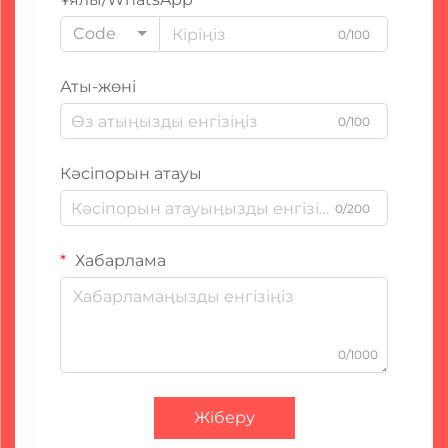
Code
0/100
Аты-жөні
0/100
Кәсіпорын атауы
0/200
Хабарлама
0/1000
Жіберу