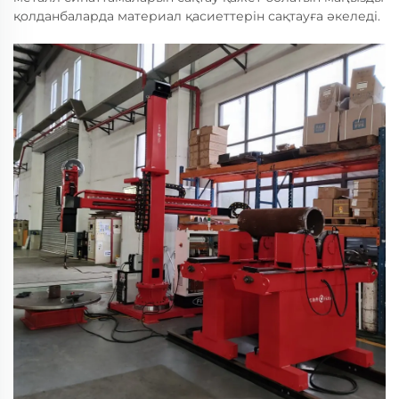
қолданбаларда материал қасиеттерін сақтауға әкеледі.