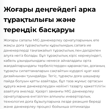
Жоғары деңгейдегі арка
тұрақтылығы және
тереңдік басқаруы
Жоғары сапалы MIG дәнекерлеу орнатуларының өте
жақсы доға тұрақтылығы құрылымдық сапаға ие
дәнекерлерді таңғажайып тұрақтылық пен дәлдікпен
алуға негіз болады. Бұл тұрақтылық кіріс кернеуіндегі,
кабель ұзындығындағы немесе айналадағы орта
жағдайларындағы тербелістерден қарамастан, доғаның
тұрақты сипаттамаларын сақтайтын күрделі қуат көзі
дизайнынан туындайды. Тегіс, тұрақты доға шашырау
пайда болуын қатты азайтады, бұл таза жұмыс ортасын
құруға және дәнекерлеуден кейінгі тазарту қажеттілігін
азайтуға әкеледі. Қазіргі заманғы MIG дәнекерлеу
орнатуларына енгізілген алғыңғы инверторлық
технология доға бұзылуларына лезде реакция береді
және дәнекерлеу процесі бойынша оптималды