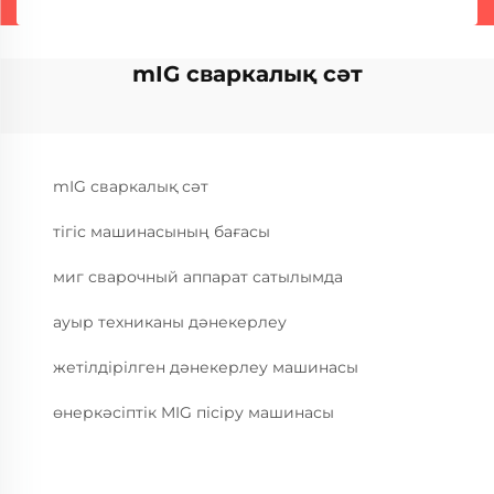
mIG сваркалық сәт
mIG сваркалық сәт
тігіс машинасының бағасы
миг сварочный аппарат сатылымда
ауыр техниканы дәнекерлеу
жетілдірілген дәнекерлеу машинасы
өнеркәсіптік MIG пісіру машинасы