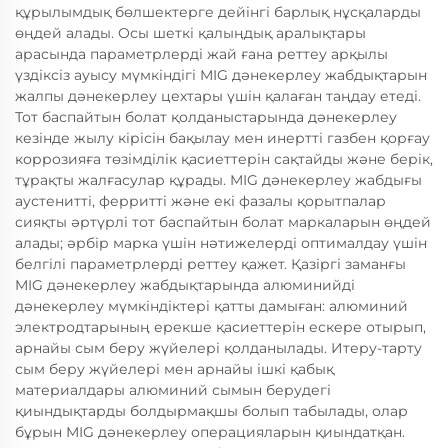
құрылымдық бөлшектерге дейінгі барлық нұсқаларды
өңдей алады. Осы шеткі қалыңдық аралықтары
арасында параметрлерді жай ғана реттеу арқылы
үздіксіз ауысу мүмкіндігі MIG дәнекерлеу жабдықтарын
жалпы дәнекерлеу цехтары үшін қалаған таңдау етеді.
Тот баспайтын болат қолданыстарында дәнекерлеу
кезінде жылу кірісін бақылау мен инертті газбен қорғау
коррозияға төзімділік қасиеттерін сақтайды және берік,
тұрақты жалғасулар құрады. MIG дәнекерлеу жабдығы
аустенитті, ферритті және екі фазалы қорытпалар
сияқты әртүрлі тот баспайтын болат маркаларын өңдей
алады; әрбір марка үшін нәтижелерді оптималдау үшін
белгілі параметрлерді реттеу қажет. Қазіргі заманғы
MIG дәнекерлеу жабдықтарында алюминийді
дәнекерлеу мүмкіндіктері қатты дамыған: алюминий
электродтарының ерекше қасиеттерін ескере отырып,
арнайы сым беру жүйелері қолданылады. Итеру-тарту
сым беру жүйелері мен арнайы ішкі қабық
материалдары алюминий сымын берудегі
қиындықтарды болдырмақшы болып табылады, олар
бұрын MIG дәнекерлеу операцияларын қиындатқан.