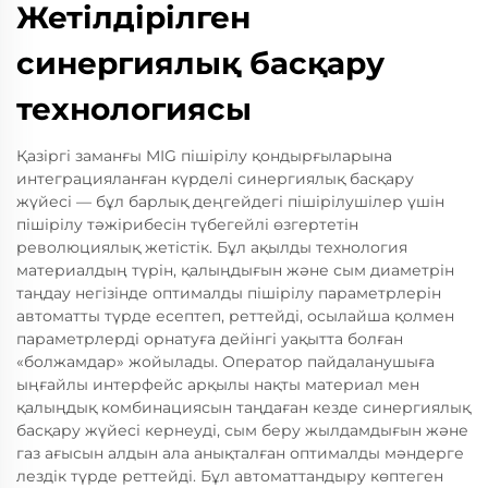
Жетілдірілген
синергиялық басқару
технологиясы
Қазіргі заманғы MIG пішірілу қондырғыларына
интеграцияланған күрделі синергиялық басқару
жүйесі — бұл барлық деңгейдегі пішірілушілер үшін
пішірілу тәжірибесін түбегейлі өзгертетін
революциялық жетістік. Бұл ақылды технология
материалдың түрін, қалыңдығын және сым диаметрін
таңдау негізінде оптималды пішірілу параметрлерін
автоматты түрде есептеп, реттейді, осылайша қолмен
параметрлерді орнатуға дейінгі уақытта болған
«болжамдар» жойылады. Оператор пайдаланушыға
ыңғайлы интерфейс арқылы нақты материал мен
қалыңдық комбинациясын таңдаған кезде синергиялық
басқару жүйесі кернеуді, сым беру жылдамдығын және
газ ағысын алдын ала анықталған оптималды мәндерге
лездік түрде реттейді. Бұл автоматтандыру көптеген