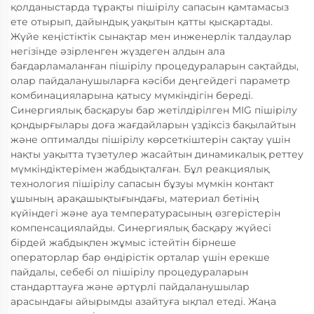
қолданыстарда тұрақты пішірілу сапасын қамтамасыз
ете отырып, дайындық уақытын қатты қысқартады.
Жүйе кеңістіктік сынақтар мен инженерлік талдаулар
негізінде әзірленген жүздеген алдын ала
бағдарламаланған пішірілу процедураларын сақтайды,
олар пайдаланушыларға кәсіби деңгейдегі параметр
комбинацияларына қатысу мүмкіндігін береді.
Синергиялық басқаруы бар жетілдірілген MIG пішірілу
қондырғылары доға жағдайларын үздіксіз бақылайтын
және оптималды пішірілу көрсеткіштерін сақтау үшін
нақты уақытта түзетулер жасайтын динамикалық реттеу
мүмкіндіктерімен жабдықталған. Бұл реакциялық
технология пішірілу сапасын бұзуы мүмкін контакт
ұшының арақашықтығындағы, материал бетінің
күйіндегі және ауа температурасының өзгерістерін
компенсациялайды. Синергиялық басқару жүйесі
бірдей жабдықпен жұмыс істейтін бірнеше
операторлар бар өндірістік орталар үшін ерекше
пайдалы, себебі ол пішірілу процедураларын
стандарттауға және әртүрлі пайдаланушылар
арасындағы айырымды азайтуға ықпал етеді. Жаңа