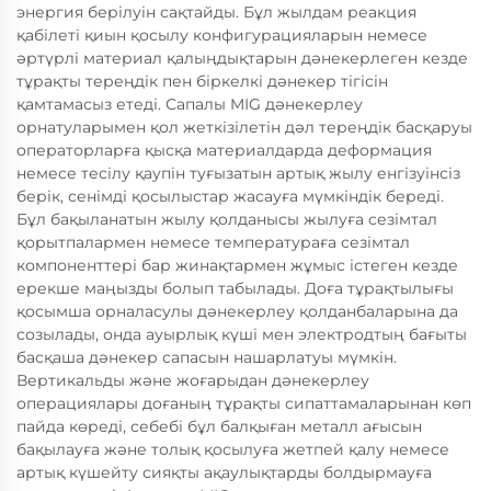
энергия берілуін сақтайды. Бұл жылдам реакция
қабілеті қиын қосылу конфигурацияларын немесе
әртүрлі материал қалыңдықтарын дәнекерлеген кезде
тұрақты тереңдік пен біркелкі дәнекер тігісін
қамтамасыз етеді. Сапалы MIG дәнекерлеу
орнатуларымен қол жеткізілетін дәл тереңдік басқаруы
операторларға қысқа материалдарда деформация
немесе тесілу қаупін туғызатын артық жылу енгізуінсіз
берік, сенімді қосылыстар жасауға мүмкіндік береді.
Бұл бақыланатын жылу қолданысы жылуға сезімтал
қорытпалармен немесе температураға сезімтал
компоненттері бар жинақтармен жұмыс істеген кезде
ерекше маңызды болып табылады. Доға тұрақтылығы
қосымша орналасулы дәнекерлеу қолданбаларына да
созылады, онда ауырлық күші мен электродтың бағыты
басқаша дәнекер сапасын нашарлатуы мүмкін.
Вертикальды және жоғарыдан дәнекерлеу
операциялары доғаның тұрақты сипаттамаларынан көп
пайда көреді, себебі бұл балқыған металл ағысын
бақылауға және толық қосылуға жетпей қалу немесе
артық күшейту сияқты ақаулықтарды болдырмауға