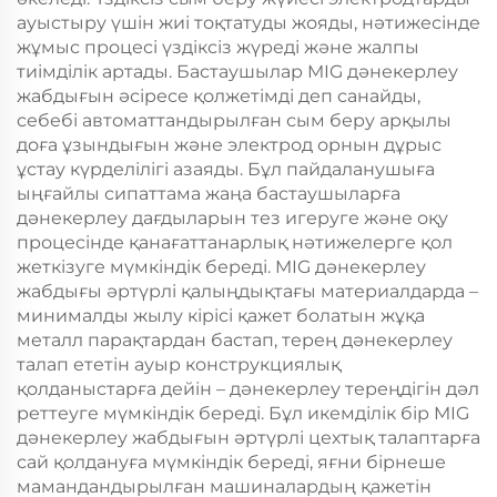
ауыстыру үшін жиі тоқтатуды жояды, нәтижесінде
жұмыс процесі үздіксіз жүреді және жалпы
тиімділік артады. Бастаушылар MIG дәнекерлеу
жабдығын әсіресе қолжетімді деп санайды,
себебі автоматтандырылған сым беру арқылы
доға ұзындығын және электрод орнын дұрыс
ұстау күрделілігі азаяды. Бұл пайдаланушыға
ыңғайлы сипаттама жаңа бастаушыларға
дәнекерлеу дағдыларын тез игеруге және оқу
процесінде қанағаттанарлық нәтижелерге қол
жеткізуге мүмкіндік береді. MIG дәнекерлеу
жабдығы әртүрлі қалыңдықтағы материалдарда –
минималды жылу кірісі қажет болатын жұқа
металл парақтардан бастап, терең дәнекерлеу
талап ететін ауыр конструкциялық
қолданыстарға дейін – дәнекерлеу тереңдігін дәл
реттеуге мүмкіндік береді. Бұл икемділік бір MIG
дәнекерлеу жабдығын әртүрлі цехтық талаптарға
сай қолдануға мүмкіндік береді, яғни бірнеше
мамандандырылған машиналардың қажетін