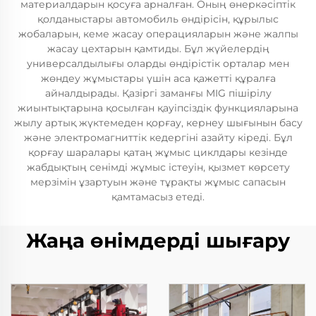
материалдарын қосуға арналған. Оның өнеркәсіптік
қолданыстары автомобиль өндірісін, құрылыс
жобаларын, кеме жасау операцияларын және жалпы
жасау цехтарын қамтиды. Бұл жүйелердің
универсалдылығы оларды өндірістік орталар мен
жөндеу жұмыстары үшін аса қажетті құралға
айналдырады. Қазіргі заманғы MIG пішірілу
жиынтықтарына қосылған қауіпсіздік функцияларына
жылу артық жүктемеден қорғау, кернеу шығынын басу
және электромагниттік кедергіні азайту кіреді. Бұл
қорғау шаралары қатаң жұмыс циклдары кезінде
жабдықтың сенімді жұмыс істеуін, қызмет көрсету
мерзімін ұзартуын және тұрақты жұмыс сапасын
қамтамасыз етеді.
Жаңа өнімдерді шығару