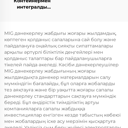
Контейнермен
интегралды
қозғалыспазdyк
көбейту станциясы
MIG дәнекерлеу жабдығы жоғары жылдамдық,
көптеген қолданыс салаларына сай болу және
пайдалануға оңайлық сияқты сипаттамалары
арқылы әртүрлі біліктілік деңгейлері мен
қолданыс талаптары бар пайдаланушыларға
тікелей пайда әкеледі. Кәсіби дәнекерлеушілер
MIG дәнекерлеу жабдығының жоғары
жылдамдықта дәнекер материалдарын салу
мүмкіндігін бағалайды, бұл оларға жобаларды
тез аяқтауға және бір уақытта жоғары сапалы
дәнекерлеу стандарттарын сақтауға мүмкіндік
береді. Бұл өндірістік тиімділіктің артуы
компанияларға сапалы жабдыққа
инвестициялар енгізген кезде табыстың көбеюі
мен жобалардың іске асу мерзімін қысқартуға
әкеледі. Үздіксіз сым беру жүйесі электродтарды