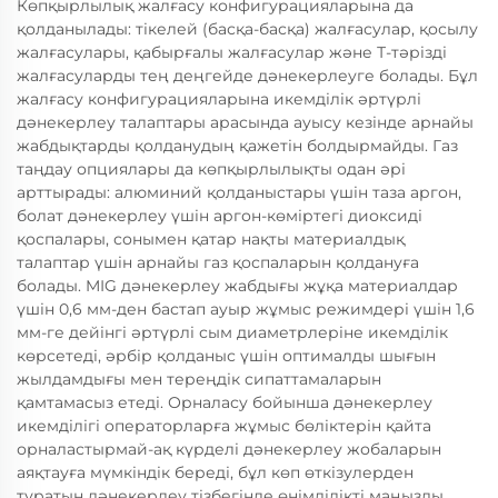
Көпқырлылық жалғасу конфигурацияларына да
қолданылады: тікелей (басқа-басқа) жалғасулар, қосылу
жалғасулары, қабырғалы жалғасулар және Т-тәрізді
жалғасуларды тең деңгейде дәнекерлеуге болады. Бұл
жалғасу конфигурацияларына икемділік әртүрлі
дәнекерлеу талаптары арасында ауысу кезінде арнайы
жабдықтарды қолданудың қажетін болдырмайды. Газ
таңдау опциялары да көпқырлылықты одан әрі
арттырады: алюминий қолданыстары үшін таза аргон,
болат дәнекерлеу үшін аргон-көміртегі диоксиді
қоспалары, сонымен қатар нақты материалдық
талаптар үшін арнайы газ қоспаларын қолдануға
болады. MIG дәнекерлеу жабдығы жұқа материалдар
үшін 0,6 мм-ден бастап ауыр жұмыс режимдері үшін 1,6
мм-ге дейінгі әртүрлі сым диаметрлеріне икемділік
көрсетеді, әрбір қолданыс үшін оптималды шығын
жылдамдығы мен тереңдік сипаттамаларын
қамтамасыз етеді. Орналасу бойынша дәнекерлеу
икемділігі операторларға жұмыс бөліктерін қайта
орналастырмай-ақ күрделі дәнекерлеу жобаларын
аяқтауға мүмкіндік береді, бұл көп өткізулерден
тұратын дәнекерлеу тізбегінде өнімділікті маңызды