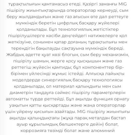
тұрақтылығын қамтамасыз етеді. Қазіргі заманғы MIG
пішірілу жиынтықтарында операторлар кернеуді, сым
беру жылдамдығын және газ ағысын өте дәл реттеуге
мүмкіндік беретін цифрлық басқару жүйелері
қолданылады. Бұл технологиялық жетістіктер
пішірілушілерге кәсіби деңгейдегі нәтижелерге қол
жеткізуіне, сонымен қатар доғаның тұрақтылығы мен
тереңдігін бақылауды сақтауына мүмкіндік береді.
Жабдық әдетте қуат көзі блогын, сым беру механизмін,
пішірілу шамын, жерге қосу қысқышын және газ
реттегіш жүйесін қамтиды; бұл компоненттер бір-
бірімен үйлесімді жұмыс істейді. Алғысқа лайықты
моделдерде синергиялық басқару технологиясы
қолданылады, ол материал қалыңдығы мен сым
диаметрін таңдауға сәйкес пішірілу параметрлерін
автоматты түрде реттейді. Бұл ақылды функция орнату
уақытын қатты қысқартады және жаңа операторлар
үшін үйрену қисығын азайтады. MIG пішірілу жиынтығы
ақылды қалыңдықтағы (жұқа парақ металдан бастап
ауыр құрылымдық бөлшектерге дейін) болат,
коррозияға төзімді болат және алюминий