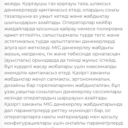
жояды. Қорғаушы газ қорғауы таза, шлаксыз
дәнекерлерді қамтамасыз етеді, олардың соңғы
тазалауына аз уақыт кетеді және жабдықтау
шығындарын азайтады. Операторлар кейбір
жағдайларда қосымша қайрау немесе полировка
қажет етпейтін, салыстырмалы түрде тегіс және
эстетикалық түрде қалыпталған дәнекерлерді
алуға қол жеткізеді. MIG дәнекерлеу жабдығы
жазық, көлденең, тік және төбесінде орналасқан
(ауыспалы) орындарда да тиімді жұмыс істейді,
бұл күрделі жасау жобалары үшін максималды
икемділік қамтамасыз етеді. Қазіргі заманғы
жабдықтар жеңіл салмақты, эргономикалық
дизайны бар горелкалармен жабдықталған, бұл
ұзақ уақытқа созылатын дәнекерлеу сессиялары
кезінде оператордың шаршауын азайтады.
Қазіргі заманғы MIG дәнекерлеу жабдықтарында
дәл параметрлерді реттеу мүмкіндігі бар, ол
операторларға нақты материалдар мен қосылу
конфигурациялары үшін оңтайлы параметрлерді