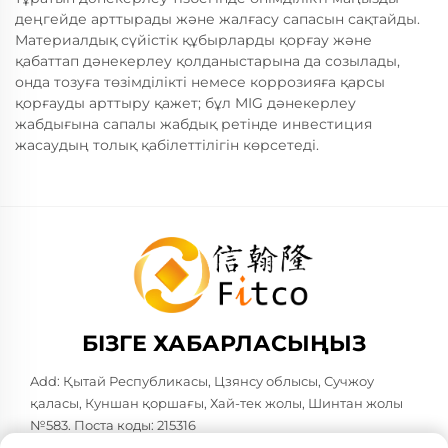
деңгейде арттырады және жалғасу сапасын сақтайды.
Материалдық сүйістік құбырларды қорғау және
қабаттап дәнекерлеу қолданыстарына да созылады,
онда тозуға төзімділікті немесе коррозияға қарсы
қорғауды арттыру қажет; бұл MIG дәнекерлеу
жабдығына сапалы жабдық ретінде инвестиция
жасаудың толық қабілеттілігін көрсетеді.
БІЗГЕ ХАБАРЛАСЫҢЫЗ
Add: Қытай Республикасы, Цзянсу облысы, Сучжоу
қаласы, Куншан қоршағы, Хай-тек жолы, Шинтан жолы
№583. Поста коды: 215316