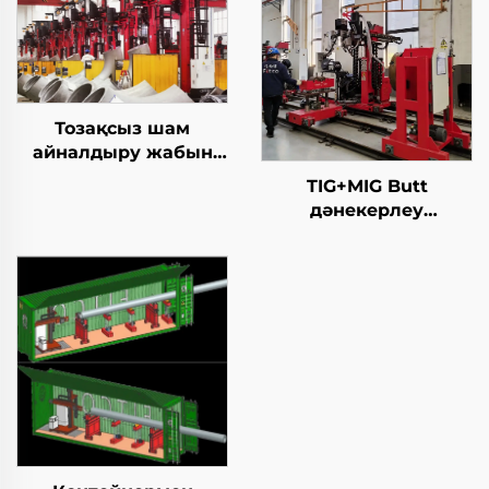
Тозақсыз шам
айналдыру жабын
станциясы
TIG+MIG Butt
дәнекерлеу
станциясы