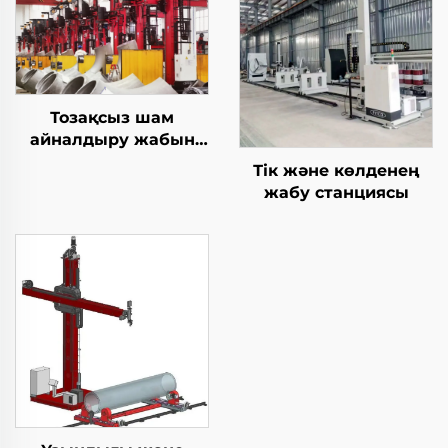
Тозақсыз шам
айналдыру жабын
станциясы
Тік және көлденең
жабу станциясы