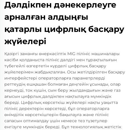
Дәлдікпен дәнекерлеуге
арналған алдыңғы
қатарлы цифрлық басқару
жүйелері
Қазіргі заманғы өнеркәсіптік MIG пілініс машиналары
кәсіби қолданыста пілініс дәлдігі мен тұрақтылығын
түбегейлі өзгертетін күрделі цифрлық басқару
жүйелерімен жабдықталған. Осы жетілдірілген басқару
интерфейстері операторларға параметрлерді
реттеудің ешқашан болмаған деңгейін ұсынады, олар
кернеуді, ток күшін, сым беру жылдамдығын және газ
ағысын цифрлық дәлдікпен нақтылауға мүмкіндік
береді. Цифрлық көрсеткіш жүйелері нақты уақытта
пілініс деректерін көрсетеді, бұл операторларға
өнімділік көрсеткіштерін бақылауға және пілініс
сапасын оптималдау үшін немесе тез түзетулер
енгізуге мүмкіндік береді. Бұл технологиялық жетістік