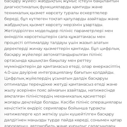
басқару жүйесі жабдықтың жұмыс істеуін бақылайтын
диагностикалық функцияларды қамтиды және
техникалық қызмет көрсету туралы ескертпелер
береді, бұл күтпеген тоқтап қалуларды азайтады және
жабдықтың қызмет көрсету мерзімін ұзартады.
Жетілдірілген модельдер пілініс параметрлері мен
өнімділік көрсеткіштерін сапа құжаттамасы мен
процесті оптималдау талдауы үшін жазып алатын
деректерді жинау қызметтерін қамтиды. Бұл цифрлық
басқару жүйелері автоматтандырылған пілініс
ортасында қашықтан бақылау мен реттеу
мүмкіндіктерін де қамтамасыз етеді, олар өнеркәсіптің
4.0-шы дәуіріне интеграциялану бағытын қолдайды.
Цифрлық жүйелердің ұсынатын дәлдік басқаруы
оптималды тереңдікке жетуді қамтамасыз етеді және
жылу әсерінен пояс аймағын азайтады, нәтижесінде
аяқталған піліністердің механикалық қасиеттері
жоғары деңгейде болады. Кәсіби пілініс операциялары
кеңістіктік өндіріс сериялары бойынша тұрақты
нәтижелерге қол жеткізу үшін күшейтілген басқару
дәлдігінен маңызды түрде пайда көреді, сонымен қатар
аэроғарыш, автомобиль және құрылыс саласындағы