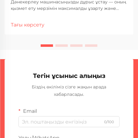
Дәнекерлеу машинасыңызды дұрыс ұстау — оның
қызмет ету мерзімін максималды ұзарту және
оның барлық қызмет ету кезеңінде тұрақты,
жоғары сапалы дәнекерлеу нәтижелерін
Тағы көрсету
қамтамасыз ету үшін негізгі шарт. Өнеркәсіптік
дәнекерлеу операциялары қатты дәрежеде
жабдықтың сенімділігіне сүйенеді, ...
Тегін ұсыныс алыңыз
Біздің өкіліміз сізге жақын арада
хабарласады.
Email
0/100
Ұялы/WhatsApp