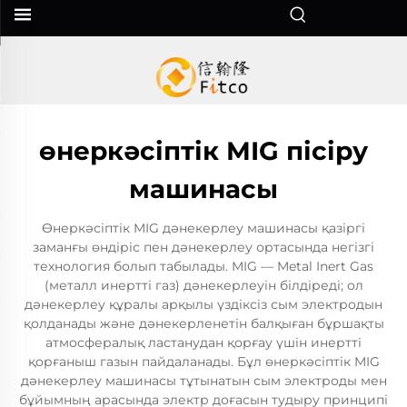
өнеркәсіптік MIG пісіру
машинасы
Өнеркәсіптік MIG дәнекерлеу машинасы қазіргі
заманғы өндіріс пен дәнекерлеу ортасында негізгі
технология болып табылады. MIG — Metal Inert Gas
(металл инертті газ) дәнекерлеуін білдіреді; ол
дәнекерлеу құралы арқылы үздіксіз сым электродын
қолданады және дәнекерленетін балқыған бұршақты
атмосфералық ластанудан қорғау үшін инертті
қорғаныш газын пайдаланады. Бұл өнеркәсіптік MIG
дәнекерлеу машинасы тұтынатын сым электроды мен
бұйымның арасында электр доғасын тудыру принципі