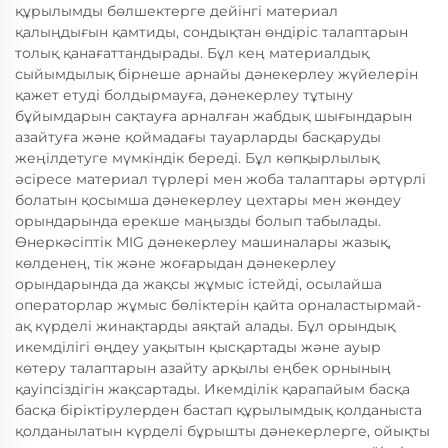
құрылымды бөлшектерге дейінгі материал
қалыңдығын қамтиды, сондықтан өндіріс талаптарын
толық қанағаттандырады. Бұл кең материалдық
сыйымдылық бірнеше арнайы дәнекерлеу жүйелерін
қажет етуді болдырмауға, дәнекерлеу тұтыну
бұйымдарын сақтауға арналған жабдық шығындарын
азайтуға және қоймадағы тауарларды басқаруды
жеңілдетуге мүмкіндік береді. Бұл көпқырлылық
әсіресе материал түрлері мен жоба талаптары әртүрлі
болатын қосымша дәнекерлеу цехтары мен жөндеу
орындарында ерекше маңызды болып табылады.
Өнеркәсіптік MIG дәнекерлеу машиналары жазық,
көлденең, тік және жоғарыдан дәнекерлеу
орындарында да жақсы жұмыс істейді, осылайша
операторлар жұмыс бөліктерін қайта орналастырмай-
ақ күрделі жинақтарды аяқтай алады. Бұл орындық
икемділігі өңдеу уақытын қысқартады және ауыр
көтеру талаптарын азайту арқылы еңбек орнының
қауіпсіздігін жақсартады. Икемділік қарапайым басқа
басқа біріктірулерден бастап құрылымдық қолданыста
қолданылатын күрделі бұрышты дәнекерлерге, ойықты