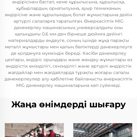
өндірісінен бастап, кеме құрылысына, құрылысқа,
құбырлардың орнатылуына, ауыр техниканың
өндірісіне және құрылымдық болат жұмыстарына дейін
әртүрлі салаларға таратылған. Өнеркәсіптік MIG
дәнекерлеу машинасының универсалдығы оны
қалыңдығы 0,6 мм-ден бірнеше дюймға дейінгі
материалдарды өңдеуге, соның ішінде жұқа парақты
металл жұмыстары мен қалың бөліктерді дәнекерлеуге
де қолдануға мүмкіндік береді. Кәсіби дәнекерлеу
цехтары, өндіріс орындары және жөндеу жұмыстары өз
өндірістік өнімділігі, сенімділігі және әртүрлі өндірістік
жағдайлар мен жағдайларда тұрақты жоғары сапалы
дәнекерлеулер алу қабілетіне байланысты өнеркәсіптік
MIG дәнекерлеу машиналарына көп сүйенеді.
Жаңа өнімдерді шығару