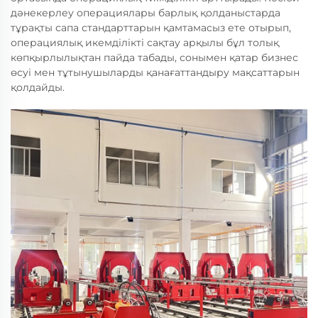
дәнекерлеу операциялары барлық қолданыстарда
тұрақты сапа стандарттарын қамтамасыз ете отырып,
операциялық икемділікті сақтау арқылы бұл толық
көпқырлылықтан пайда табады, сонымен қатар бизнес
өсуі мен тұтынушыларды қанағаттандыру мақсаттарын
қолдайды.