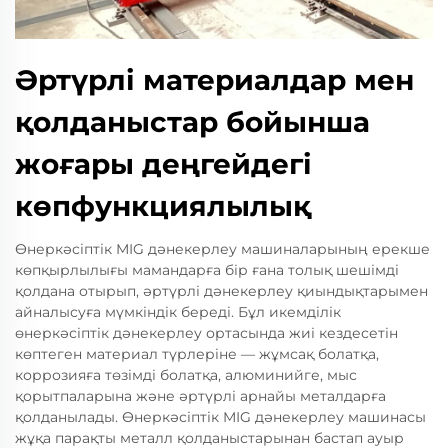
Әртүрлі материалдар мен
қолданыстар бойынша
жоғары деңгейдегі
көпфункциялылық
Өнеркәсіптік MIG дәнекерлеу машиналарының ерекше
көпқырлылығы мамандарға бір ғана толық шешімді
қолдана отырып, әртүрлі дәнекерлеу қиындықтарымен
айналысуға мүмкіндік береді. Бұл икемділік
өнеркәсіптік дәнекерлеу ортасында жиі кездесетін
көптеген материал түрлеріне — жұмсақ болатқа,
коррозияға төзімді болатқа, алюминийге, мыс
қорытпаларына және әртүрлі арнайы металдарға
қолданылады. Өнеркәсіптік MIG дәнекерлеу машинасы
жұқа парақты металл қолданыстарынан бастап ауыр