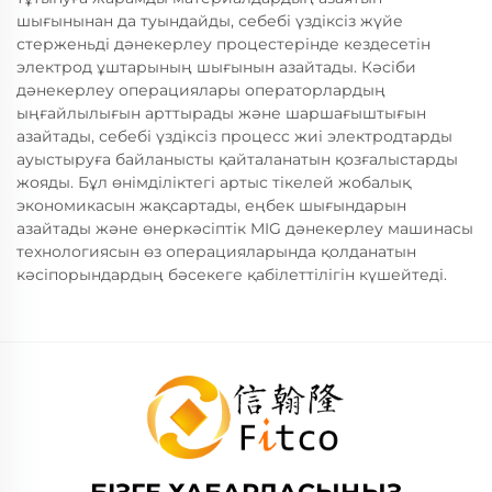
шығынынан да туындайды, себебі үздіксіз жүйе
стерженьді дәнекерлеу процестерінде кездесетін
электрод ұштарының шығынын азайтады. Кәсіби
дәнекерлеу операциялары операторлардың
ыңғайлылығын арттырады және шаршағыштығын
азайтады, себебі үздіксіз процесс жиі электродтарды
ауыстыруға байланысты қайталанатын қозғалыстарды
жояды. Бұл өнімділіктегі артыс тікелей жобалық
экономикасын жақсартады, еңбек шығындарын
азайтады және өнеркәсіптік MIG дәнекерлеу машинасы
технологиясын өз операцияларында қолданатын
кәсіпорындардың бәсекеге қабілеттілігін күшейтеді.