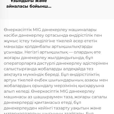
Ұзындығы және
айналасы бойынша
дәнекерлеу TIG
жабдығы
Өнеркәсіптік MIG дәнекерлеу машиналары
кәсіби дәнекерлеу ортасында өндірістілік пен
жұмыс істеу тиімділігіне тікелей әсер ететін
маңызды қолданбалы артықшылықтарды
ұсынады. Негізгі артықшылық — олардың өте
жоғары дәнекерлеу жылдамдығында, бұл
операторларға дәстүрлі дәнекерлеу әдістерімен
салыстырғанда жобаларды әлдеқайда тез
аяқтауға мүмкіндік береді. Бұл өндірістіліктің
артуы тікелей еңбек шығындарының азаюы мен
жобалардың орындалу мерзімінің қысқаруына
алып келеді. Өнеркәсіптік MIG дәнекерлеу
машинасы аз шашыраумен таза, жоғары сапалы
дәнекерлерді қамтамасыз етеді, бұл
дәнекерлеуден кейінгі тазарту уақытын және
материалдардың шығынын азайтады. Бұл