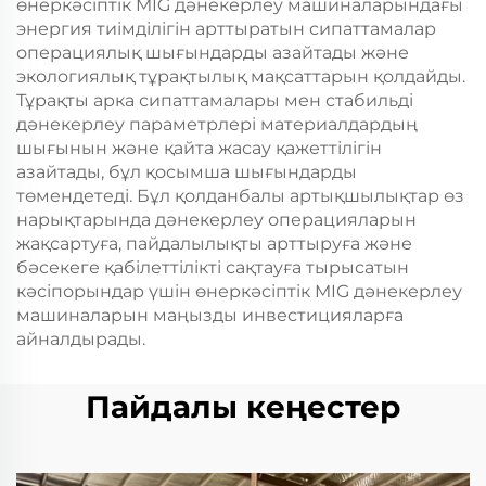
өнеркәсіптік MIG дәнекерлеу машиналарындағы
энергия тиімділігін арттыратын сипаттамалар
операциялық шығындарды азайтады және
экологиялық тұрақтылық мақсаттарын қолдайды.
Тұрақты арка сипаттамалары мен стабильді
дәнекерлеу параметрлері материалдардың
шығынын және қайта жасау қажеттілігін
азайтады, бұл қосымша шығындарды
төмендетеді. Бұл қолданбалы артықшылықтар өз
нарықтарында дәнекерлеу операцияларын
жақсартуға, пайдалылықты арттыруға және
бәсекеге қабілеттілікті сақтауға тырысатын
кәсіпорындар үшін өнеркәсіптік MIG дәнекерлеу
машиналарын маңызды инвестицияларға
айналдырады.
Пайдалы кеңестер