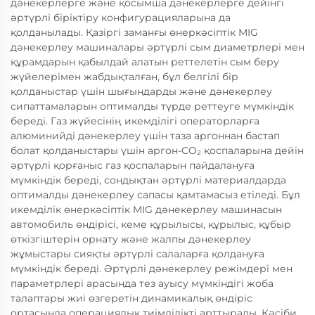
дәнекерлерге және қосымша дәнекерлерге дейінгі
әртүрлі біріктіру конфигурацияларына да
қолданылады. Қазіргі заманғы өнеркәсіптік MIG
дәнекерлеу машиналары әртүрлі сым диаметрлері мен
құрамдарын қабылдай алатын реттелетін сым беру
жүйелерімен жабдықталған, бұл белгілі бір
қолданыстар үшін шығындарды және дәнекерлеу
сипаттамаларын оптималды түрде реттеуге мүмкіндік
береді. Газ жүйесінің икемділігі операторларға
алюминийді дәнекерлеу үшін таза аргоннан бастап
болат қолданыстары үшін аргон-CO₂ қоспаларына дейін
әртүрлі қорғаныс газ қоспаларын пайдалануға
мүмкіндік береді, сондықтан әртүрлі материалдарда
оптималды дәнекерлеу сапасы қамтамасыз етіледі. Бұл
икемділік өнеркәсіптік MIG дәнекерлеу машинасын
автомобиль өндірісі, кеме құрылысы, құрылыс, құбыр
өткізгіштерін орнату және жалпы дәнекерлеу
жұмыстары сияқты әртүрлі салаларға қолдануға
мүмкіндік береді. Әртүрлі дәнекерлеу режімдері мен
параметрлері арасында тез ауысу мүмкіндігі жоба
талаптары жиі өзгеретін динамикалық өндіріс
ортасында операциялық тиімділікті арттырады. Кәсіби