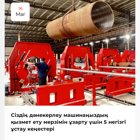
16
Mar
Сіздің дәнекерлеу машинаңыздың
қызмет ету мерзімін ұзарту үшін 5 негізгі
ұстау кеңестері