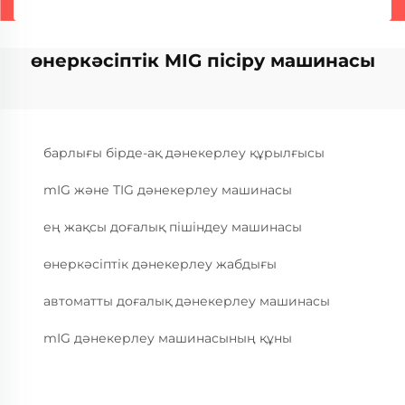
өнеркәсіптік MIG пісіру машинасы
барлығы бірде-ақ дәнекерлеу құрылғысы
mIG және TIG дәнекерлеу машинасы
ең жақсы доғалық пішіндеу машинасы
өнеркәсіптік дәнекерлеу жабдығы
автоматты доғалық дәнекерлеу машинасы
mIG дәнекерлеу машинасының құны