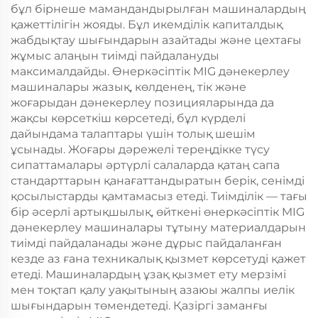
бұл бірнеше мамандандырылған машиналардың
қажеттілігін жояды. Бұл икемділік капиталдық
жабдықтау шығындарын азайтады және цехтағы
жұмыс алаңын тиімді пайдалануды
максималдайды. Өнеркәсіптік MIG дәнекерлеу
машиналары жазық, көлденең, тік және
жоғарыдан дәнекерлеу позицияларында да
жақсы көрсеткіш көрсетеді, бұл күрделі
дайындама талаптары үшін толық шешім
ұсынады. Жоғары дәрежелі тереңдікке түсу
сипаттамалары әртүрлі салаларда қатаң сапа
стандарттарын қанағаттандыратын берік, сенімді
қосылыстарды қамтамасыз етеді. Тиімділік — тағы
бір әсерлі артықшылық, өйткені өнеркәсіптік MIG
дәнекерлеу машиналары тұтыну материалдарын
тиімді пайдаланады және дұрыс пайдаланған
кезде аз ғана техникалық қызмет көрсетуді қажет
етеді. Машиналардың ұзақ қызмет ету мерзімі
мен тоқтап қалу уақытының азаюы жалпы иелік
шығындарын төмендетеді. Қазіргі заманғы