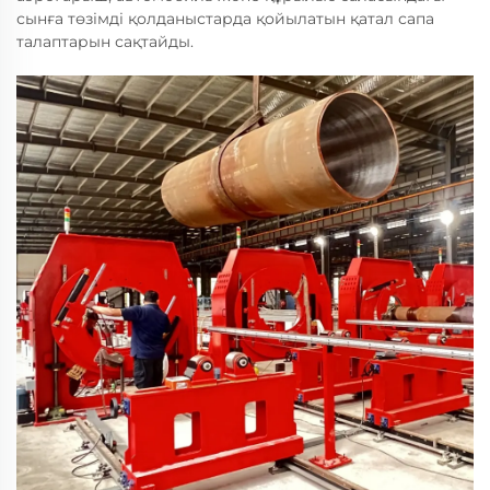
сынға төзімді қолданыстарда қойылатын қатал сапа
талаптарын сақтайды.