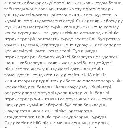
аналогтық басқару жүйелерінен маңызды қадам болып
табылады және сапа қамтамасыз ету протоколдары
үшін қажетті жоғары қайталанғыштық пен құжаттама
мүмкіндіктерін қамтамасыз етеді. Синергиялық басқару
функциясы материал түрін, қалыңдығын және қосылу
конфигурациясын таңдау негізінде оптималды пілініс
параметрлерін автоматты түрде есептейді, бұл реттеу
уақытын қатты қысқартады және тұрақты нәтижелерге
қол жеткізуді қамтамасыз етеді. Бұл ақылды
параметрлерді басқару жүйесі бағалауға негізделген
шешім қабылдауды жояды және кәсіби деңгейдегі
піліністерге жету үшін қажетті дағды деңгейін
төмендетеді, сондықтан өнеркәсіптік MIG пілініс
машиналары әртүрлі тәжірибеге ие операторлар үшін
қолжетімдірек болады. Жады сақтау мүмкіндіктері
операторларға әртүрлі қолданыстар үшін белгілі
параметрлер жиынтығын сақтауға және оны қайта
шақыруға мүмкіндік береді, бұл сапа бақылауын
жақсартатын және өнімділікті арттыратын
стандартталған пілініс процедураларын құрады.
Өнеркәсіптік MIG пілініс машинасының цифрлық