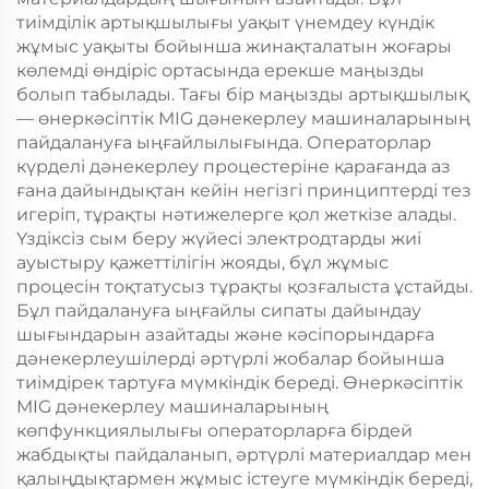
тиімділік артықшылығы уақыт үнемдеу күндік
жұмыс уақыты бойынша жинақталатын жоғары
көлемді өндіріс ортасында ерекше маңызды
болып табылады. Тағы бір маңызды артықшылық
— өнеркәсіптік MIG дәнекерлеу машиналарының
пайдалануға ыңғайлылығында. Операторлар
күрделі дәнекерлеу процестеріне қарағанда аз
ғана дайындықтан кейін негізгі принциптерді тез
игеріп, тұрақты нәтижелерге қол жеткізе алады.
Үздіксіз сым беру жүйесі электродтарды жиі
ауыстыру қажеттілігін жояды, бұл жұмыс
процесін тоқтатусыз тұрақты қозғалыста ұстайды.
Бұл пайдалануға ыңғайлы сипаты дайындау
шығындарын азайтады және кәсіпорындарға
дәнекерлеушілерді әртүрлі жобалар бойынша
тиімдірек тартуға мүмкіндік береді. Өнеркәсіптік
MIG дәнекерлеу машиналарының
көпфункциялылығы операторларға бірдей
жабдықты пайдаланып, әртүрлі материалдар мен
қалыңдықтармен жұмыс істеуге мүмкіндік береді,