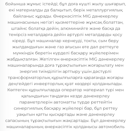
бойынша жұмыс істейді; бұл доға күшті жылу шығарып,
екі материалды да балқытып, берік металлургиялық
байланыс құрады. Өнеркәсіптік MIG дәнекерлеу
машинасының негізгі қызметтеріне жұмсақ болаттан,
штайнс болатқа дейін, алюминийге және басқа да
темірсіз металдарға дейін әртүрлі металдарды қосу
кіреді. Бұл машиналар кернеуді, токты, сым беру
жылдамдығын және газ ағысын өте дәл реттеуге
мүмкіндік беретін күрделі басқару жүйелерімен
жабдықталған. Жетілген өнеркәсіптік MIG дәнекерлеу
машиналарында доға тұрақтылығын жоғарылату мен
энергия тиімділігін арттыру үшін дәстүрлі
трансформаторлық құрылғыларға қарағанда жоғары
деңгейдегі инверторлық қуат көздері қолданылады.
Көптеген құрылғыларда оператор материал түрі мен
қалыңдығын таңдаған кезде дәнекерлеу
параметрлерін автоматты түрде реттейтін
синергиялық басқару жүйелері бар, бұл реттеу
уақытын қатты қысқартады және дәнекерлеу
сапасының тұрақтылығын жақсартады. Бұл дәнекерлеу
машиналарының өнеркәсіптік қолданысы автомобиль