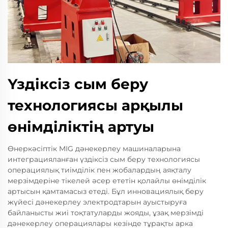
Үздіксіз сым беру
технологиясы арқылы
өнімділіктің артуы
Өнеркәсіптік MIG дәнекерлеу машиналарына
интеграцияланған үздіксіз сым беру технологиясы
операциялық тиімділік пен жобалардың аяқталу
мерзімдеріне тікелей әсер ететін қолайлы өнімділік
артысын қамтамасыз етеді. Бұл инновациялық беру
жүйесі дәнекерлеу электродтарын ауыстыруға
байланысты жиі тоқтатуларды жояды, ұзақ мерзімді
дәнекерлеу операциялары кезінде тұрақты арка