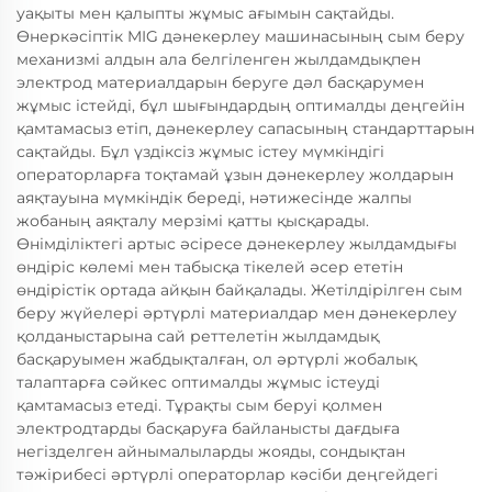
уақыты мен қалыпты жұмыс ағымын сақтайды.
Өнеркәсіптік MIG дәнекерлеу машинасының сым беру
механизмі алдын ала белгіленген жылдамдықпен
электрод материалдарын беруге дәл басқарумен
жұмыс істейді, бұл шығындардың оптималды деңгейін
қамтамасыз етіп, дәнекерлеу сапасының стандарттарын
сақтайды. Бұл үздіксіз жұмыс істеу мүмкіндігі
операторларға тоқтамай ұзын дәнекерлеу жолдарын
аяқтауына мүмкіндік береді, нәтижесінде жалпы
жобаның аяқталу мерзімі қатты қысқарады.
Өнімділіктегі артыс әсіресе дәнекерлеу жылдамдығы
өндіріс көлемі мен табысқа тікелей әсер ететін
өндірістік ортада айқын байқалады. Жетілдірілген сым
беру жүйелері әртүрлі материалдар мен дәнекерлеу
қолданыстарына сай реттелетін жылдамдық
басқаруымен жабдықталған, ол әртүрлі жобалық
талаптарға сәйкес оптималды жұмыс істеуді
қамтамасыз етеді. Тұрақты сым беруі қолмен
электродтарды басқаруға байланысты дағдыға
негізделген айнымалыларды жояды, сондықтан
тәжірибесі әртүрлі операторлар кәсіби деңгейдегі