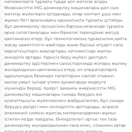
нәтижелерге тұрақты түрде қол жеткізе алады.
Өнеркәсіптік MIG дәнекерлеу машиналары дәл сым
жеткізу жүйелерін қолданады, олар контакт ұшы мен
жұмыс беті арасындағы қашықтықты тұрақты ұстайды,
бұл дәнекерлеу процесінің барлық кезеңінде тұрақты
арка сипаттамалары мен біркелкі тереңдікке жетуді
қамтамасыз етеді. Бұл технологиялық тұрақтылық қайта
жасау қажеттілігін азайтады және бірінші өтудегі сапа
көрсеткіштерін жақсартады, нәтижесінде жалпы
өнімділік артады. Үздіксіз беру жүйесі дәстүрлі
дәнекерлеу әдістерімен салыстырғанда жоғары жылжу
жылдамдығын қамтамасыз етеді, ол операторларға
құрылымдық бекемдік талаптарын сақтай отырып,
қысқа уақыт ішінде үлкен аумақтарды өңдеуге
мүмкіндік береді. Қазіргі заманғы өнеркәсіптік MIG
дәнекерлеу машиналары сымды берудің екі
қозғалтқышты жүйелерімен жабдықталған, бұл сымды
берудің дәлдігі мен сенімділігін арттырады, әсіресе
алюминий сияқты жұмсақ материалдармен жұмыс
істеген кезде пайдалы. Өнімділіктегі артыс тек таза
дәнекерлеу жылдамдығынан ғана емес, сонымен қатар
тұтынуға жарамды материалдардың азаятын