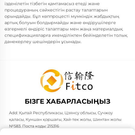
ізденілетін тізбегін қамтамасыз етеді және
процедураның сәйкестігін растау талаптарын
орындайды. Бұл көппроцесті мүмкіндік жабдықтың
артық болуын болдырмайды және өндірушілерге
өзгермелі өндіріс талаптары мен жаңа материалдық
спецификацияларға икемділікпен бейімделетін толық
дәнекерлеу шешімдерін ұсынады.
БІЗГЕ ХАБАРЛАСЫҢЫЗ
Add: Қытай Республикасы, Цзянсу облысы, Сучжоу
қаласы, Куншан қоршағы, Хай-тек жолы, Шинтан жолы
№583. Поста коды: 215316