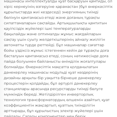
машинасы интеллектуалды қуат басқаруын қамтиды, ол
кіріс кернеуінің өзгеруіне қарамастан (бұл өнеркәсіптік
құрылыстарда жиі кездеседі) энергияның тиімді
бөлінуін қамтамасыз етеді және доғаның тұрақты
сипаттамаларын сақтайды. Артықшылықты қамтитын
қауіпсіздік жүйелері ішкі температураларды
бақылайды және оптималды жұмыс жағдайларын
сақтау үшін суыту желдеткіштерінің айналу жиілігін
автоматты түрде реттейді. Бұл машиналар сағаттар
бойы үздіксіз жұмыс істегеннен кейін де тұрақты доға
басталуын қамтамасыз етеді, соның нәтижесінде доға
пайда болуымен байланысты өнімділік жоғалтулары
болмайды. Өнеркәсіптік мақсатта қолданылатын
дәнекерлеу машинасы модульді қуат көздерінің
дизайны арқылы бір уақытта бірнеше дәнекерлеу
процестерін қолдайды, бұл әртүрлі дәнекерлеу
станциялары арасында ресурстарды тиімді бөлуге
мүмкіндік береді. Жетілдірілген инверторлық
технология трансформатордың өлшемін азайтып, қуат
коэффициентін жақсартып, қуаттың тиімділігін
арттырады, бұл құрылыстың электр жүйелері үшін
пайдалы. Сапалы компоненттер мен берік