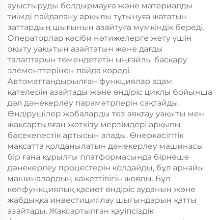
ауыстыруды болдырмауға және материалды
тиімді пайдалану арқылы тұтынуға жататын
заттардың шығынын азайтуға мүмкіндік береді.
Операторлар кәсіби нәтижелерге жету үшін
оқыту уақытын азайтатын және дағды
талаптарын төмендететін ыңғайлы басқару
элементтерінен пайда көреді.
Автоматтандырылған функциялар адам
қателерін азайтады және өндіріс циклы бойынша
дәл дәнекерлеу параметрлерін сақтайды.
Өндірушілер жобаларды тез аяқтау уақыты мен
жақсартылған жеткізу мерзімдері арқылы
бәсекелестік артысын алады. Өнеркәсіптік
мақсатта қолданылатын дәнекерлеу машинасы
бір ғана құрылғы платформасында бірнеше
дәнекерлеу процестерін қолдайды, бұл арнайы
машиналардың қажеттілігін жояды. Бұл
көпфункциялық қасиет өндіріс ауданын және
жабдыққа инвестициялау шығындарын қатты
азайтады. Жақсартылған қауіпсіздік