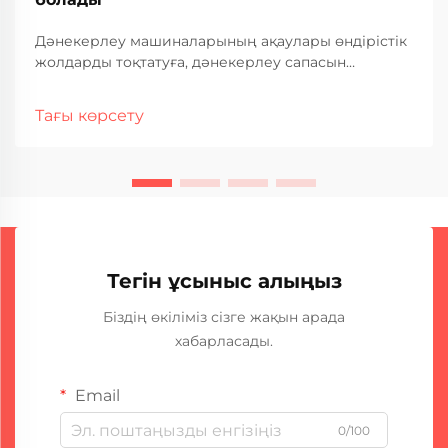
Дәнекерлеу машиналарының ақаулары өндірістік
жолдарды тоқтатуға, дәнекерлеу сапасын
нашарлатуға және өнеркәсіптік операцияларда
қымбатқа түсетін тоқтап қалуға әкелуі мүмкін. Жиі
Тағы көрсету
кездесетін ақаулар мен олардың ақаулықтарын
анықтау әдістерін түсіну — тұрақты дәнекерлеу
өнімділігін қамтамасыз ету үшін өте маңызды...
Тегін ұсыныс алыңыз
Біздің өкіліміз сізге жақын арада
хабарласады.
Email
0/100