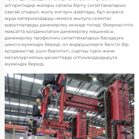
алгоритмдер жоғары сапалы бірігу сипаттамаларын
сақтай отырып, жылу енгізуін азайтады, бұл әсіресе
жұқа материалдарды немесе жылуға сезімтал
қорытпаларды дәнекерлеу кезінде тиімді. Өнеркәсіптік
мақсатта қолданылатын дәнекерлеу машинасы
дәнекерлеу профилінің сипаттамаларын басқаруға
шексіз мүмкіндік береді, ол өндірушілерге белгілі бір
қолданыстар үшін беріктікті, сыртқы түрін және
металлургиялық қасиеттерді оптималдандыруға
мүмкіндік береді.