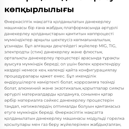
көпқырлылығы
Өнеркәсіптік мақсатта қолданылатын дәнекерлеу
машинасы бір ғана жабдық платформасында әртүрлі
дәнекерлеу қолданыстарын қамтитын көппроцесті
мүмкіндіктер арқылы шектеусіз көпмағыналылық
ұсынады. Бұл алғашқы деңгейдегі жүйелер MIG, TIG,
электродты (стик) дәнекерлеу және флюстық
орталықты дәнекерлеу процестері арасында тұрақты
ауысуға мүмкіндік береді; ол үшін бөлек қоректендіру
көздері немесе кең көлемді қайта конфигурациялау
процедуралары қажет емес. Бұл икемділік
өндірушілерге көміртекті болат, коррозияға төзімді
болат, алюминий және экзотикалық қорытпалар сияқты
әртүрлі материалдарды қолдануға, сонымен қатар
әрбір материалға сәйкес дәнекерлеу процестерін
таңдап, нәтижелердің оптималды болуын қамтамасыз
етуге мүмкіндік береді. Өнеркәсіптік мақсатта
қолданылатын дәнекерлеу машинасы модульді горелка
қосылулары мен газ беру жүйелерімен жабдықталған,