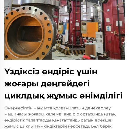
Үздіксіз өндіріс үшін
жоғары деңгейдегі
циклдық жұмыс өнімділігі
Өнеркәсіптік мақсатта қолданылатын дәнекерлеу
машинасы жоғары көлемді өндіріс ортасында қатаң
өндірістік талаптарды қанағаттандыратын ерекше
жұмыс циклы мүмкіндіктерін көрсетеді. Бұл берік