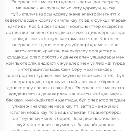
Өнеркәсіптік мақсатта қолданылатын дәнекерлеу
машинасы жылулық асып кету қорғауы, қысқа
тұйықталуға қарсы қорғау және электромагниттік
кедергілерден қорғау сияқты қауіпсіздік функцияларын
қамтиды. Кәсіби деңгейдегі компоненттер өндірістік
ортада жиі кездесетін үздіксіз жұмыс циклдері кезінде
сенімді жұмыс істеуді қамтамасыз етеді. Көптеген
өнеркәсіптік дәнекерлеу жүйелері қолмен және
автоматтандырылған дәнекерлеу процестерін
қолдайды, олар роботтық дәнекерлеу ұяшықтары мен
компьютерлік өндірістік жүйелерімен үйлесімді түрде
интеграцияланады. Сым беру механизмдері
электродтың тұрақты жылжуын қамтамасыз етеді, бұл
оператордың шаршауын азайтады және біркелкі
дәнекерлеу сапасын сақтайды. Өнеркәсіптік мақсатта
қолданылатын дәнекерлеу машинасы жиі қашықтан
басқару мүмкіндіктерін қамтиды, бұл операторлардың
үлкен жинақтар немесе қауіпті заттармен жұмыс
істеген кезде қауіпсіз қашықтықтан параметрлерді
реттеуіне мүмкіндік береді. Ішкі диагностикалық
жүйелер машина жұмысын бақылайды және
жабдықтың апатқа ұшырауынан бұрын техникалық