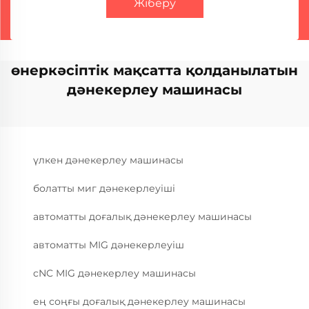
Жіберу
өнеркәсіптік мақсатта қолданылатын
дәнекерлеу машинасы
үлкен дәнекерлеу машинасы
болатты миг дәнекерлеуіші
автоматты доғалық дәнекерлеу машинасы
автоматты MIG дәнекерлеуіш
cNC MIG дәнекерлеу машинасы
ең соңғы доғалық дәнекерлеу машинасы