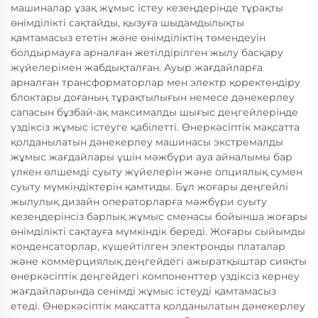
машиналар ұзақ жұмыс істеу кезеңдерінде тұрақты
өнімділікті сақтайды, қызуға шыдамдылықты
қамтамасыз ететін және өнімділіктің төмендеуін
болдырмауға арналған жетілдірілген жылу басқару
жүйелерімен жабдықталған. Ауыр жағдайларға
арналған трансформаторлар мен электр қоректендіру
блоктары доғаның тұрақтылығын немесе дәнекерлеу
сапасын бұзбай-ақ максималды шығыс деңгейлерінде
үздіксіз жұмыс істеуге қабілетті. Өнеркәсіптік мақсатта
қолданылатын дәнекерлеу машинасы экстремалды
жұмыс жағдайлары үшін мәжбүри ауа айналымы бар
үлкен өлшемді суыту жүйелерін және опциялық сумен
суыту мүмкіндіктерін қамтиды. Бұл жоғары деңгейлі
жылулық дизайн операторларға мәжбүри суыту
кезеңдерінсіз барлық жұмыс сменасы бойынша жоғары
өнімділікті сақтауға мүмкіндік береді. Жоғары сыйымды
конденсаторлар, күшейтілген электронды платалар
және коммерциялық деңгейдегі ажыратқыштар сияқты
өнеркәсіптік деңгейдегі компоненттер үздіксіз кернеу
жағдайларында сенімді жұмыс істеуді қамтамасыз
етеді. Өнеркәсіптік мақсатта қолданылатын дәнекерлеу