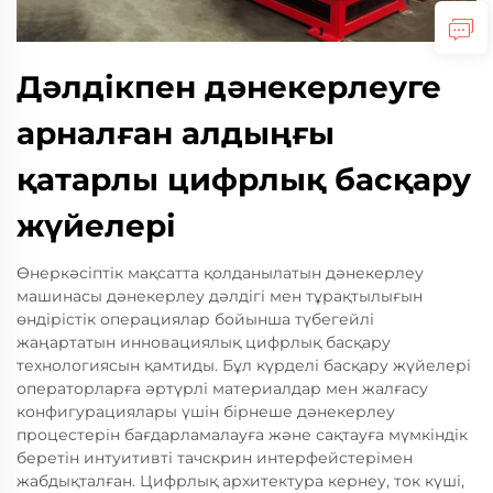
Дәлдікпен дәнекерлеуге
арналған алдыңғы
қатарлы цифрлық басқару
жүйелері
Өнеркәсіптік мақсатта қолданылатын дәнекерлеу
машинасы дәнекерлеу дәлдігі мен тұрақтылығын
өндірістік операциялар бойынша түбегейлі
жаңартатын инновациялық цифрлық басқару
технологиясын қамтиды. Бұл күрделі басқару жүйелері
операторларға әртүрлі материалдар мен жалғасу
конфигурациялары үшін бірнеше дәнекерлеу
процестерін бағдарламалауға және сақтауға мүмкіндік
беретін интуитивті тачскрин интерфейстерімен
жабдықталған. Цифрлық архитектура кернеу, ток күші,