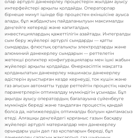
олар әртүрлі дәнекерлеу процестерін жылдам ауысу
интерфейстері арқылы қолдайды. Операторлар
бірнеше минут ішінде бір процестен екіншісіне ауыса
алады, бұл жабдықтың пайдаланылуын максималды
деңгейге көтереді және капиталдық
инвестициялардың қажеттілігін азайтады. Интегралды
сым беру жүйелері әртүрлі сымдарды — қатты
сымдарды, флюстық орталықты электродтарды және
алюминий дәнекерлеу сымдарын — реттелетін
жетекші роликтер конфигурациялары мен ішкі жабын
жүйелері арқылы қолдайды. Өнеркәсіптік мақсатта
қолданылатын дәнекерлеу машинасы дәнекерлеу
әдістерін ауыстырған кезде кернеуді, ток күшін және
газ ағысын автоматты түрде реттейтін процестің нақты
параметрлерін оптималдау мүмкіндігін ұсынады. Бұл
ақылды ауысу оператордың бағалауына сүйенбеуге
мүмкіндік береді және таңдалған процестің қандай
болса да, нәтижелердің оптималды болуын қамтамасыз
етеді. Алғашқы деңгейдегі қорғаныс газын басқару
жүйелері әртүрлі материалдар мен дәнекерлеу
орындары үшін дәл газ қоспаларын береді, бұл
дәнекерлеу сапасын жақсартып, газ шығынын