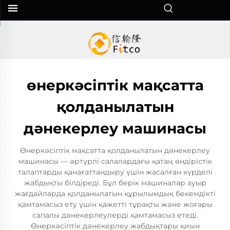
өнеркәсіптік мақсатта
қолданылатын
дәнекерлеу машинасы
Өнеркәсіптік мақсатта қолданылатын дәнекерлеу
машинасы — әртүрлі салалардағы қатаң өндірістік
талаптарды қанағаттандыру үшін жасалған күрделі
жабдықты білдіреді. Бұл берік машиналар ауыр
жағдайларда қолданылатын құрылымдық бекемдікті
қамтамасыз ету үшін қажетті тұрақты және жоғары
сапалы дәнекерлеулерді қамтамасыз етеді.
Өнеркәсіптік дәнекерлеу жабдықтары қиын