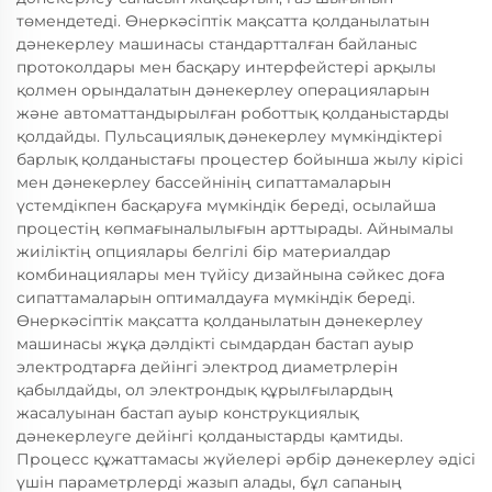
төмендетеді. Өнеркәсіптік мақсатта қолданылатын
дәнекерлеу машинасы стандартталған байланыс
протоколдары мен басқару интерфейстері арқылы
қолмен орындалатын дәнекерлеу операцияларын
және автоматтандырылған роботтық қолданыстарды
қолдайды. Пульсациялық дәнекерлеу мүмкіндіктері
барлық қолданыстағы процестер бойынша жылу кірісі
мен дәнекерлеу бассейнінің сипаттамаларын
үстемдікпен басқаруға мүмкіндік береді, осылайша
процестің көпмағыналылығын арттырады. Айнымалы
жиіліктің опциялары белгілі бір материалдар
комбинациялары мен түйісу дизайнына сәйкес доға
сипаттамаларын оптималдауға мүмкіндік береді.
Өнеркәсіптік мақсатта қолданылатын дәнекерлеу
машинасы жұқа дәлдікті сымдардан бастап ауыр
электродтарға дейінгі электрод диаметрлерін
қабылдайды, ол электрондық құрылғылардың
жасалуынан бастап ауыр конструкциялық
дәнекерлеуге дейінгі қолданыстарды қамтиды.
Процесс құжаттамасы жүйелері әрбір дәнекерлеу әдісі
үшін параметрлерді жазып алады, бұл сапаның