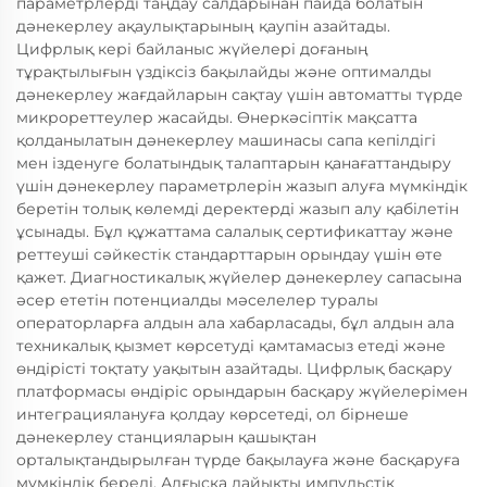
параметрлерді таңдау салдарынан пайда болатын
дәнекерлеу ақаулықтарының қаупін азайтады.
Цифрлық кері байланыс жүйелері доғаның
тұрақтылығын үздіксіз бақылайды және оптималды
дәнекерлеу жағдайларын сақтау үшін автоматты түрде
микрореттеулер жасайды. Өнеркәсіптік мақсатта
қолданылатын дәнекерлеу машинасы сапа кепілдігі
мен ізденуге болатындық талаптарын қанағаттандыру
үшін дәнекерлеу параметрлерін жазып алуға мүмкіндік
беретін толық көлемді деректерді жазып алу қабілетін
ұсынады. Бұл құжаттама салалық сертификаттау және
реттеуші сәйкестік стандарттарын орындау үшін өте
қажет. Диагностикалық жүйелер дәнекерлеу сапасына
әсер ететін потенциалды мәселелер туралы
операторларға алдын ала хабарласады, бұл алдын ала
техникалық қызмет көрсетуді қамтамасыз етеді және
өндірісті тоқтату уақытын азайтады. Цифрлық басқару
платформасы өндіріс орындарын басқару жүйелерімен
интеграциялануға қолдау көрсетеді, ол бірнеше
дәнекерлеу станцияларын қашықтан
орталықтандырылған түрде бақылауға және басқаруға
мүмкіндік береді. Алғысқа лайықты импульстік