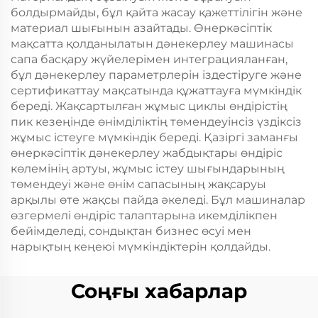
болдырмайды, бұл қайта жасау қажеттілігін және
материал шығынын азайтады. Өнеркәсіптік
мақсатта қолданылатын дәнекерлеу машинасы
сапа басқару жүйелерімен интеграцияланған,
бұл дәнекерлеу параметрлерін іздестіруге және
сертификаттау мақсатында құжаттауға мүмкіндік
береді. Жақсартылған жұмыс циклы өндірістің
пик кезеңінде өнімділіктің төмендеуінсіз үздіксіз
жұмыс істеуге мүмкіндік береді. Қазіргі заманғы
өнеркәсіптік дәнекерлеу жабдықтары өндіріс
көлемінің артуы, жұмыс істеу шығындарының
төмендеуі және өнім сапасының жақсаруы
арқылы өте жақсы пайда әкеледі. Бұл машиналар
өзгермелі өндіріс талаптарына икемділікпен
бейімделеді, сондықтан бизнес өсуі мен
нарықтың кеңеюі мүмкіндіктерін қолдайды.
Соңғы хабарлар