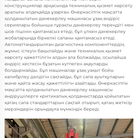
конструкциялар арқасында техникалық қызмет көрсету
аралығы әлдеқайда ұзарған. Өнеркәсіптік мақсатта
қолданылатын дәнекерлеу машинасы ұзақ өндіріс
сериялары бойынша тұрақты дәнекерлеу тереңдігі мен
шов пішінін қамтамасыз етеді, бұл үлкен дәнекерлеу
жобаларында біркелкі сапаны қамтамасыз етеді.
Автоматтандырылған диагностика компоненттердің
жұмыс істеуін бақылайды және техникалық қызмет
көрсету қажеттілігін алдын ала болжайды, осылайша
өндіріс кестесін бұзатын күтпеген ақауларды
болдырмайды. Бұл машиналар ұзақ уақыт бойы
калибрлеу дәлдігін сақтайды, бұл сапа ауытқуларын
және қайта жасау қажеттілігін азайтады. Өнеркәсіптік
мақсатта қолданылатын дәнекерлеу машинасы
өндірушілерге критикалық қолданыстарда қойылатын
қатаң сапа стандарттарын сақтай отырып, қатаң жеткізу
мерзімдерін орындауға мүмкіндік береді.