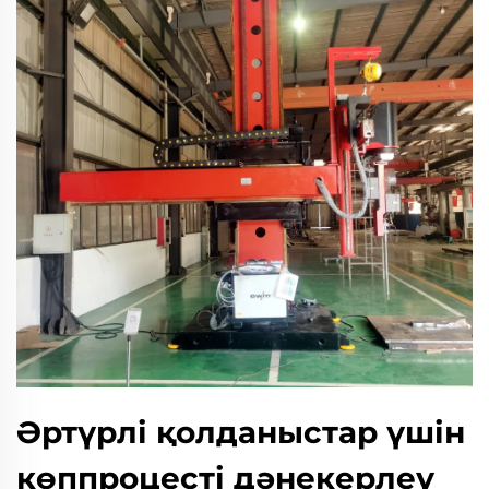
Әртүрлі қолданыстар үшін
көппроцесті дәнекерлеу