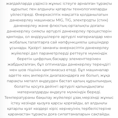
жағдайларда үздіксіз жұмыс істеуге арналған тұрақты
құрылыс пен алдыңғы қатарлы технологияларды
үйлестіреді. Өнеркәсіптік мақсатта қолданылатын
дәнекерлеу машинасы MIG, TIG, электродты (стик)
дәнекерлеу және флюстық-орталықты доғалы
дәнекерлеу сияқты әртүрлі дәнекерлеу процестерін
қамтиды, ол өндірушілерге әртүрлі материалдар мен
жобалық талаптарға сай көпфункциялы шешімдер
ұсынады. Қазіргі заманғы өнеркәсіптік дәнекерлеу
жүйелері дәл параметрлерді реттеуге мүмкіндік
беретін цифрлық басқару элементтерімен
жабдықталған, бұл оптималды дәнекерлеу тереңдігі
мен шов пішінін қамтамасыз етеді. Бұл машиналар
әдетте кең амперлік диапазондарға ие болып, жұқа
парақты металл өңдеуден бастап қалың құрылымдық
болатты қосуға дейінгі әртүрлі қалыңдықтағы
материалдарды өңдеуге мүмкіндік береді.
Температураны бақылау жүйелері ұзақ мерзімді жұмыс
істеу кезінде қызуға қарсы қорғайды, ал алдыңғы
қатарлы қуат көздері кіріс кернеуінің тербелістеріне
қарамастан тұрақты доға сипаттамаларын сақтайды.