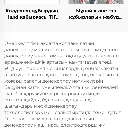
Көлденең құбырдың
Мұнай және газ
ішкі қабырғасы ТІГ
құбырларын жабуды
жабдықтары
жабу TIG дәнекерлеу
машинасы
Өнеркәсіптік мақсатта қолданылатын
дәнекерлеу машинасы жоғары жылдамдықпен
дәнекерлеу және төмен тоқтату уақыты арқылы
ерекше өнімділік артысын қамтамасыз етеді.
Өндірушілер бұл машиналардың еңбек уақытын
азайтуы арқылы құнын төмендетіп, бірқалыпты
жоғары сапалы дәнекерлеу нәтижелерін
беруінен қатты үнемдейді. Алғашқы деңгейдегі
қуат басқару жүйелері энергия тұтынуын
оптималдайды, бұл оның қолданылу
шығындарын ескі дәнекерлеу
технологияларымен салыстырғанда төмендетеді.
Өнеркәсіптік мақсатта қолданылатын
дәнекерлеу машинасы электродтарды жиі