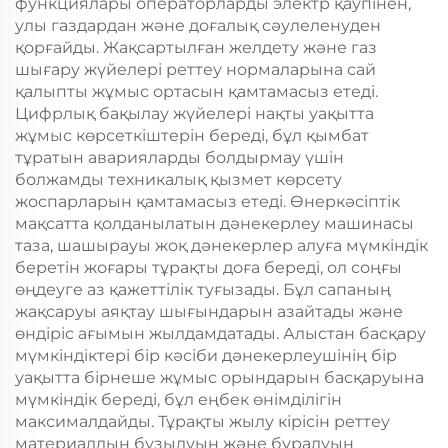
функциялары операторларды электр қаупінен,
улы газдардан және доғалық сәулеленуден
қорғайды. Жақсартылған желдету және газ
шығару жүйелері реттеу нормаларына сай
қалыпты жұмыс ортасын қамтамасыз етеді.
Цифрлық бақылау жүйелері нақты уақытта
жұмыс көрсеткіштерін береді, бұл қымбат
тұратын аварияларды болдырмау үшін
болжамды техникалық қызмет көрсету
жоспарларын қамтамасыз етеді. Өнеркәсіптік
мақсатта қолданылатын дәнекерлеу машинасы
таза, шашырауы жоқ дәнекерлер алуға мүмкіндік
беретін жоғары тұрақты доға береді, ол соңғы
өңдеуге аз қажеттілік туғызады. Бұл сапаның
жақсаруы аяқтау шығындарын азайтады және
өндіріс ағымын жылдамдатады. Алыстан басқару
мүмкіндіктері бір кәсіби дәнекерлеушінің бір
уақытта бірнеше жұмыс орындарын басқаруына
мүмкіндік береді, бұл еңбек өнімділігін
максималдайды. Тұрақты жылу кірісін реттеу
материалдың бұзылуын және бұралуын