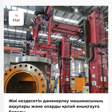
16
Mar
Жиі кездесетін дәнекерлеу машинасының
ақаулары және оларды қалай анықтауға
болады