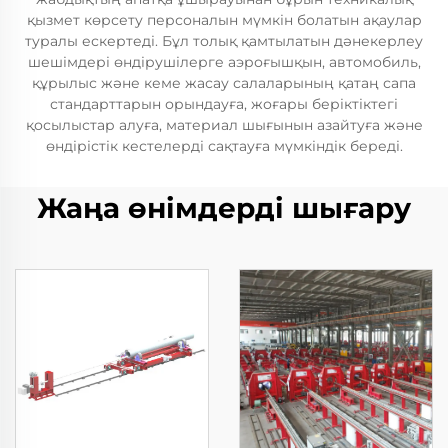
қызмет көрсету персоналын мүмкін болатын ақаулар
туралы ескертеді. Бұл толық қамтылатын дәнекерлеу
шешімдері өндірушілерге аэроғышқын, автомобиль,
құрылыс және кеме жасау салаларының қатаң сапа
стандарттарын орындауға, жоғары беріктіктегі
қосылыстар алуға, материал шығынын азайтуға және
өндірістік кестелерді сақтауға мүмкіндік береді.
Жаңа өнімдерді шығару