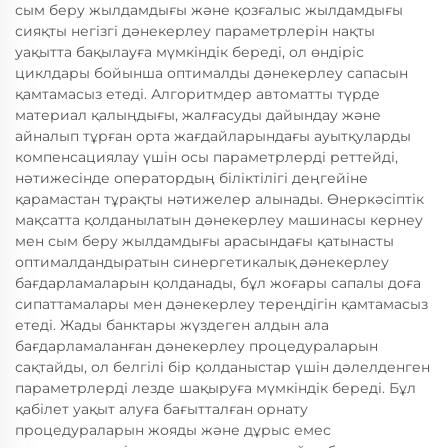
сым беру жылдамдығы және қозғалыс жылдамдығы
сияқты негізгі дәнекерлеу параметрлерін нақты
уақытта бақылауға мүмкіндік береді, ол өндіріс
циклдары бойынша оптималды дәнекерлеу сапасын
қамтамасыз етеді. Алгоритмдер автоматты түрде
материал қалыңдығы, жалғасуды дайындау және
айналып тұрған орта жағдайларындағы ауытқуларды
компенсациялау үшін осы параметрлерді реттейді,
нәтижесінде оператордың біліктілігі деңгейіне
қарамастан тұрақты нәтижелер алынады. Өнеркәсіптік
мақсатта қолданылатын дәнекерлеу машинасы кернеу
мен сым беру жылдамдығы арасындағы қатынасты
оптималдандыратын синергетикалық дәнекерлеу
бағдарламаларын қолданады, бұл жоғары сапалы доға
сипаттамалары мен дәнекерлеу тереңдігін қамтамасыз
етеді. Жады банктары жүздеген алдын ала
бағдарламаланған дәнекерлеу процедураларын
сақтайды, ол белгілі бір қолданыстар үшін дәлелденген
параметрлерді лезде шақыруға мүмкіндік береді. Бұл
қабілет уақыт алуға бағытталған орнату
процедураларын жояды және дұрыс емес